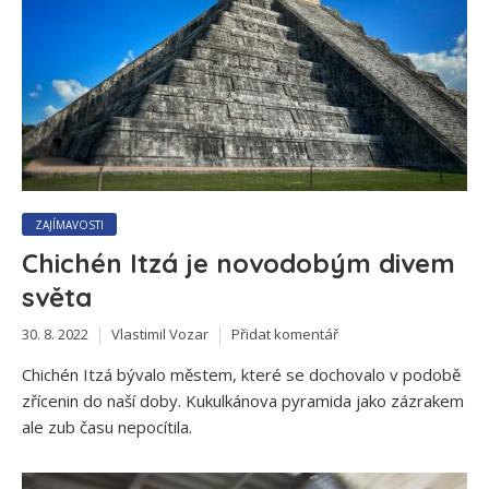
ZAJÍMAVOSTI
Chichén Itzá je novodobým divem
světa
30. 8. 2022
Vlastimil Vozar
Přidat komentář
Chichén Itzá bývalo městem, které se dochovalo v podobě
zřícenin do naší doby. Kukulkánova pyramida jako zázrakem
ale zub času nepocítila.