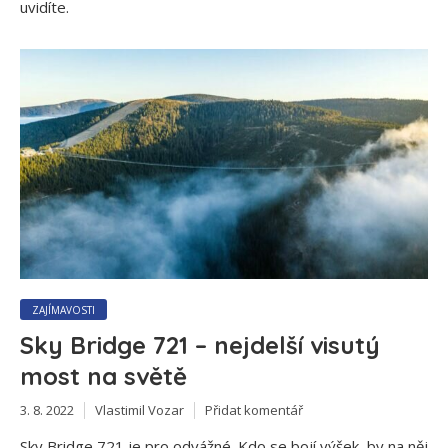
uvidíte.
ZAJÍMAVOSTI
Sky Bridge 721 – nejdelší visutý
most na světě
3. 8. 2022
Vlastimil Vozar
Přidat komentář
Sky Bridge 721 je pro odvážné. Kdo se bojí výšek, by na něj