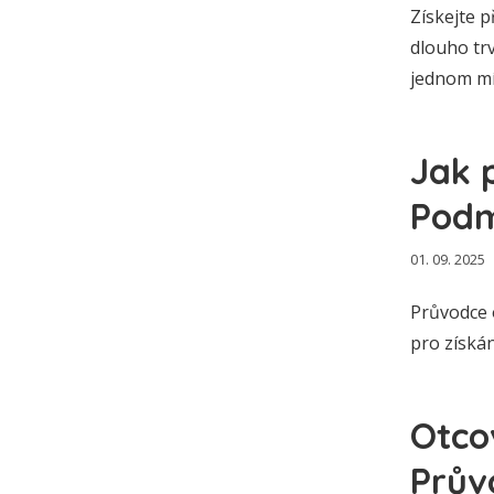
Získejte 
dlouho trv
jednom mí
Jak 
Podm
01. 09. 2025
Průvodce 
pro získán
Otco
Prův