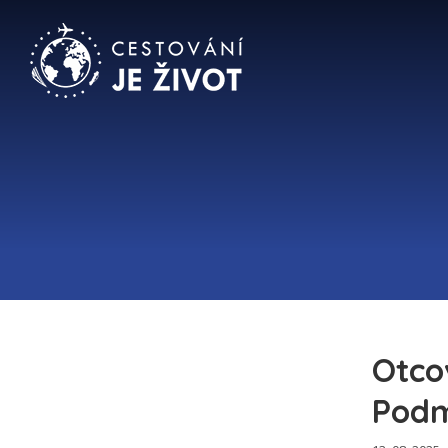
Otco
Podm