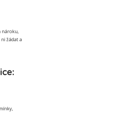
h nároku,
 ni žádat a
ice:
mínky,