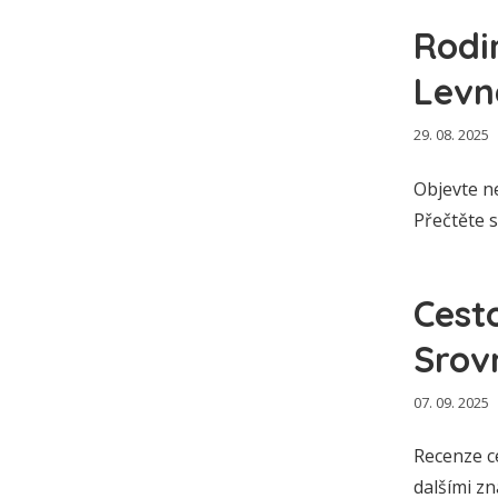
Rodi
Levné
29. 08. 2025
Objevte ne
Přečtěte s
Cest
Srov
07. 09. 2025
Recenze ce
dalšími zn