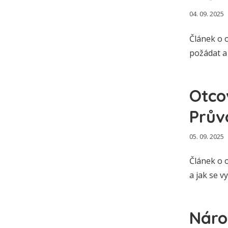
04. 09. 2025
Článek o o
požádat a 
Otco
Prův
05. 09. 2025
Článek o o
a jak se v
Náro