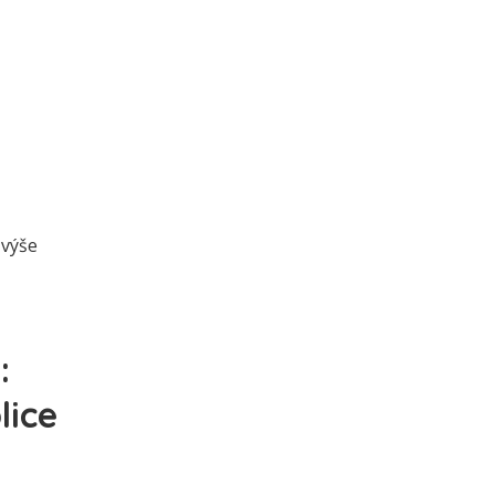
 výše
:
lice