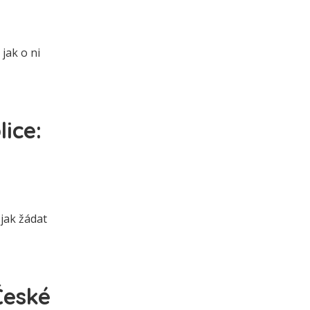
jak o ni
ice:
 jak žádat
České