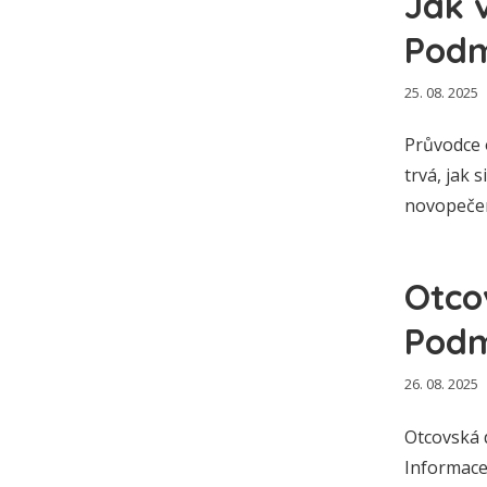
Jak 
Podm
25. 08. 2025
Průvodce 
trvá, jak 
novopečen
Otco
Podm
26. 08. 2025
Otcovská 
Informace