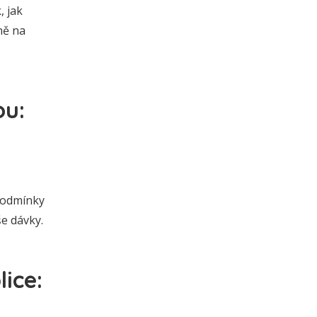
, jak
ně na
ou:
 podmínky
še dávky.
ice: