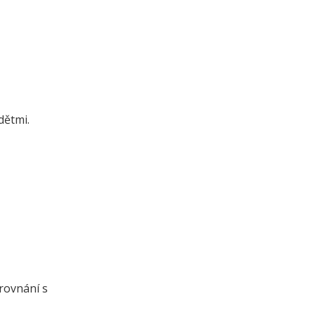
:
dětmi.
a
rovnání s