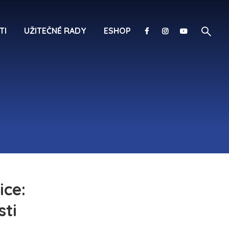
TI
UŽITEČNÉ RADY
ESHOP
ice:
sti