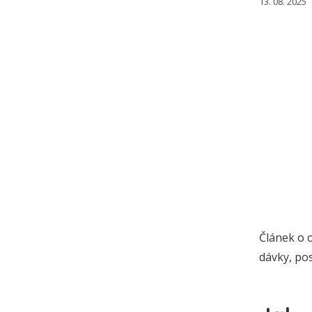
13. 08. 2025
Článek o 
dávky, pos