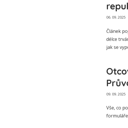
repu
06. 09. 2025
Článek po
délce trvá
jak se vyp
Otco
Prův
09. 09. 2025
Vše, co p
formuláře,