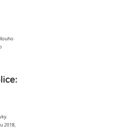
dlouho
o
ice:
vky.
u 2018,