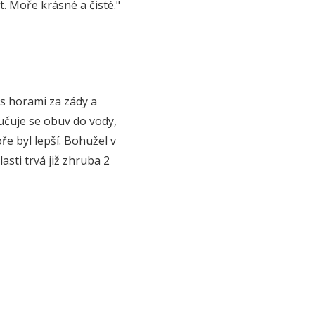
t. Moře krásné a čisté."
 s horami za zády a
učuje se obuv do vody,
e byl lepší. Bohužel v
sti trvá již zhruba 2