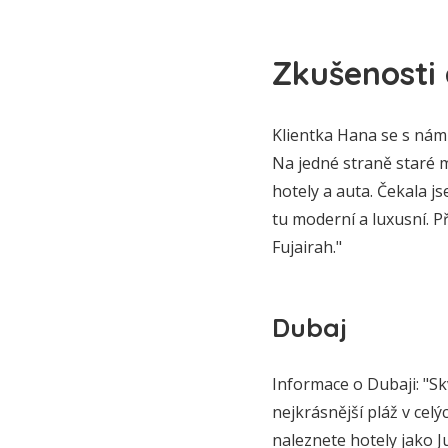
Zkušenosti 
Klientka Hana se s námi
Na jedné straně staré 
hotely a auta. Čekala j
tu moderní a luxusní. Př
Fujairah."
Dubaj
Informace o Dubaji: "S
nejkrásnější pláž v cel
naleznete hotely jako J