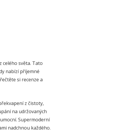
z celého světa. Tato
dy nabízí příjemné
ečtěte si recenze a
řekvapení z čistoty,
oupání na udržovaných
n umocní. Supermoderní
čkami nadchnou každého.