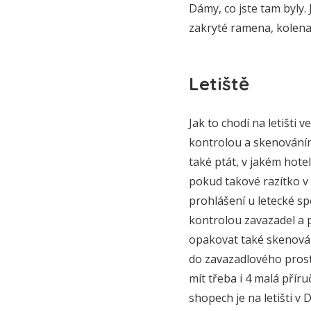
Dámy, co jste tam byly.
zakryté ramena, kolena?
Letiště
Jak to chodí na letišti
kontrolou a skenováním
také ptát, v jakém hote
pokud takové razítko v 
prohlášení u letecké spo
kontrolou zavazadel a p
opakovat také skenován
do zavazadlového prost
mít třeba i 4 malá přír
shopech je na letišti v