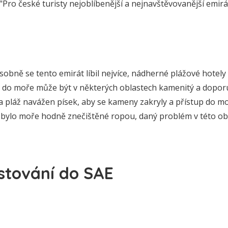
"Pro české turisty nejoblíbenější a nejnavštěvovanější emirá
sobně se tento emirát líbil nejvíce, nádherné plážové hotely
p do moře může být v některých oblastech kamenitý a dopor
a pláž navážen písek, aby se kameny zakryly a přístup do moř
bylo moře hodně znečištěné ropou, daný problém v této obla
stování do SAE