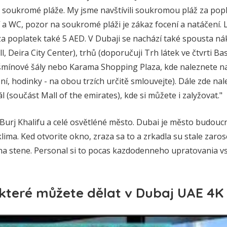
i soukromé pláže. My jsme navštívili soukromou pláž za pop
 a WC, pozor na soukromé pláži je zákaz focení a natáčení. 
za poplatek také 5 AED. V Dubaji se nachází také spousta ná
, Deira City Center), trhů (doporučuji Trh látek ve čtvrti Ba
ašmínové šály nebo Karama Shopping Plaza, kde naleznete 
ní, hodinky - na obou trzích určitě smlouvejte). Dále zde nal
 (součást Mall of the emirates), kde si můžete i zalyžovat."
Burj Khalifu a celé osvětléné město. Dubai je město budoucnos
 klima. Ked otvorite okno, zraza sa to a zrkadla su stale zar
ky na stene. Personal si to pocas kazdodenneho upratovania vs
, které můžete dělat v Dubaj UAE 4K