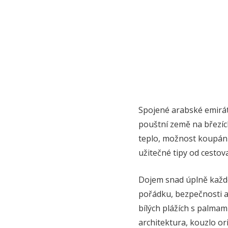
Spojené arabské emiráty 
pouštní země na březíc
teplo, možnost koupání
užitečné tipy od cestovat
Dojem snad úplně každé
pořádku, bezpečnosti a
bílých plážích s palma
architektura, kouzlo o