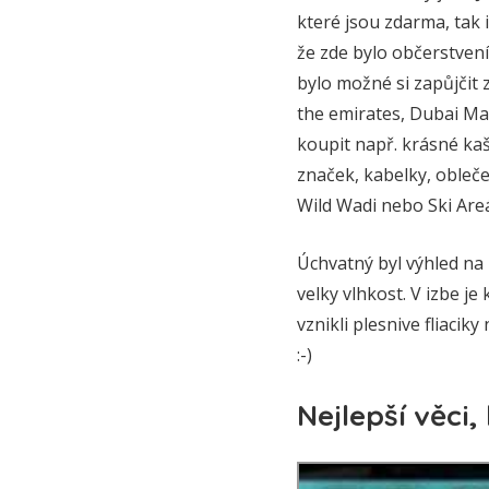
které jsou zdarma, tak 
že zde bylo občerstvení
bylo možné si zapůjčit 
the emirates, Dubai Mall
koupit např. krásné k
značek, kabelky, obleče
Wild Wadi nebo Ski Areál
Úchvatný byl výhled na 
velky vlhkost. V izbe je
vznikli plesnive fliaci
:-)
Nejlepší věci