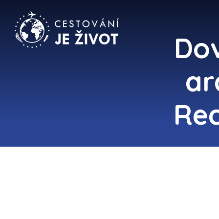
Dov
ar
Rec