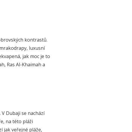
 obrovských kontrastů.
 mrakodrapy, luxusní
ekvapená, jak moc je to
jah, Ras Al-Khaimah a
 V Dubaji se nachází
e, na této pláži
 jak veřejné pláže,