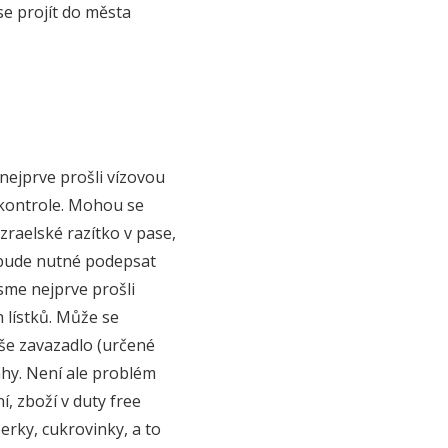
se projít do města
 nejprve prošli vízovou
 kontrole. Mohou se
zraelské razítko v pase,
y bude nutné podepsat
jsme nejprve prošli
 lístků. Může se
še zavazadlo (určené
áhy. Není ale problém
, zboží v duty free
erky, cukrovinky, a to