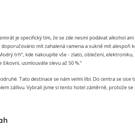
emirát je specifický tím, že se zde nesmí podávat alkohol ani
je doporučováno mít zahalená ramena a sukně mít alespoň 
drý trh“, kde nakoupíte vše - zlato, oblečení, elektroniku,
 šikovní, usmlouváte slevu až 50 %."
odruhé. Tato destinace se nám velmi líbí. Do centra se sice t
em zállivu. Vybrali jsme si tento hotel záměrně, protože se
ah