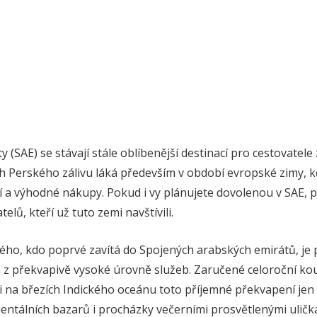
(SAE) se stávají stále oblíbenější destinací pro cestovatele 
h Perského zálivu láká především v období evropské zimy, k
 a výhodné nákupy. Pokud i vy plánujete dovolenou v SAE, př
elů, kteří už tuto zemi navštívili.
ho, kdo poprvé zavítá do Spojených arabských emirátů, je p
 z překvapivě vysoké úrovně služeb. Zaručené celoroční k
mi na březích Indického oceánu toto příjemné překvapení je
rientálních bazarů i procházky večerními prosvětlenými uli