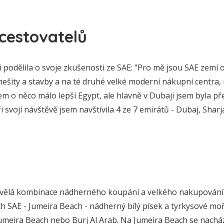
cestovatelů
 podělila o svoje zkušenosti ze SAE: "Pro mě jsou SAE zemí
mešity a stavby a na té druhé velké moderní nákupní centra,
sem o něco málo lepší Egypt, ale hlavně v Dubaji jsem byla př
i svojí návštěvě jsem navštívila 4 ze 7 emirátů - Dubaj, Shar
kvělá kombinace nádherného koupání a velkého nakupování.
ých SAE - Jumeira Beach - nádherný bílý písek a tyrkysové moř
umeira Beach nebo Burj Al Arab. Na Jumeira Beach se nachází