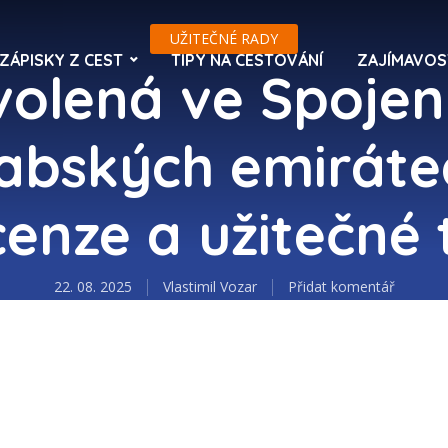
UŽITEČNÉ RADY
ZÁPISKY Z CEST
TIPY NA CESTOVÁNÍ
ZAJÍMAVOS
olená ve Spoje
abských emiráte
enze a užitečné 
22. 08. 2025
Vlastimil Vozar
Přidat komentář