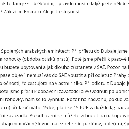
 Jak to tam je s oblékáním, opravdu musíte když jdete někde 
 Záleží ne Emirátu. Ale je to slušnost.
 ve Spojených arabských emirátech: Při příletu do Dubaje jsme
 rohovky (obdoba otisků prstů). Poté jsme přešli k pasové
lu budete ubytovaní a jak dlouho zůstanete v SAE. Pozor na i
pase objeví, nemusí vás do SAE vpustit a při odletu z Prah
lečnosti, že cestujete na vlastní riziko. Při odletu z Dubaje 
oté jsme přešli k odbavení zavazadel a vyzvednutí palubních
í rohovky, nám se to vyhnulo. Pozor na nadváhu, pokud va
oru) překročí váhu 15 kg, platí se 15 EUR za každé kg nadv
uční zavazadla. Po odbavení se můžete vrhnout na nakupování
 Dubaji mimořádně levné, naleznete zde parfémy, oblečení, šp