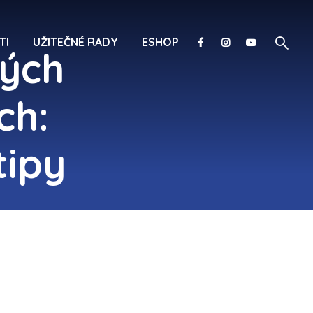
TI
UŽITEČNÉ RADY
ESHOP
ných
ch:
tipy