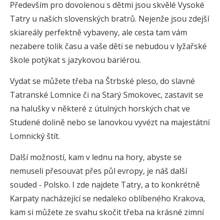
Především pro dovolenou s dětmi jsou skvělé Vysoké
Tatry u našich slovenských bratrů. Nejenže jsou zdejší
skiareály perfektně vybaveny, ale cesta tam vám
nezabere tolik času a vaše děti se nebudou v lyžařské
škole potýkat s jazykovou bariérou.
Vydat se můžete třeba na Štrbské pleso, do slavné
Tatranské Lomnice či na Starý Smokovec, zastavit se
na halušky v některé z útulných horských chat ve
Studené dolině nebo se lanovkou vyvézt na majestátní
Lomnický štít.
Další možností, kam v lednu na hory, abyste se
nemuseli přesouvat přes půl evropy, je náš další
souded - Polsko. I zde najdete Tatry, a to konkrétně
Karpaty nacházející se nedaleko oblíbeného Krakova,
kam si můžete ze svahu skočit třeba na krásné zimní