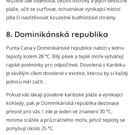
Můžete zde objevovat okolní ostrovy a jejich bělostné
pláže, učit se surfovat, ochutnávat vynikající místní
jídla či navštěvovat kouzelné budhistické chrámy.
8. Dominikánská republika
Punta Cana v Dominikánské republice nabízí v lednu
teploty kolem 28 °C. Bílý písek a teplé moře vytvářejí
rajské podmínky pro odpočinek. Dovolená v Karibiku
je skvělým cílem dovolené v exotice, kterou by si každý
jednou měl zažít.
Pokud vás lákají půvabné karibské pláže a vynikající
koktejly, pak je Dominikánská republika destinace
přesně pro vás. I zde je leden ve znamení 30 °C,
minima srážek a průzračného moře, jehož teploty se
pohybují okolo 25 °C.