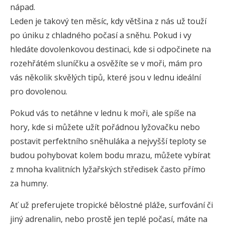
nápad.
Leden je takový ten měsíc, kdy většina z nás už touží
po úniku z chladného počasí a sněhu. Pokud i vy
hledáte dovolenkovou destinaci, kde si odpočinete na
rozehřátém sluníčku a osvěžíte se v moři, mám pro
vás několik skvělých tipů, které jsou v lednu ideální
pro dovolenou.
Pokud vás to netáhne v lednu k moři, ale spíše na
hory, kde si můžete užít pořádnou lyžovačku nebo
postavit perfektního sněhuláka a nejvyšší teploty se
budou pohybovat kolem bodu mrazu, můžete vybírat
z mnoha kvalitních lyžařských středisek často přímo
za humny.
Ať už preferujete tropické bělostné pláže, surfování či
jiný adrenalin, nebo prostě jen teplé počasí, máte na