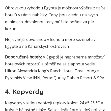
Obrovskou výhodou Egypta je možnost výběru z tisíce
hotelů v rámci nabídky. Ceny jsou v lednu na svých
minimech, dovolenou tedy můžete pořídit za pár
korun.
Nejlevnější dovolenou v lednu u moře seženete v
Egyptě a na Kánárských ostrovech.
Doporučené hotely:
V Egyptě je nepřeberné množství
hotelových rezortů a téměř nelze šlápnout vedle.
Hilton Alexandria King’s Ranch Hotel, Tree Lounge
Pyramids View INN, Retac Qunay Dahab Resort & SPA.
4. Kapverdy
Kapverdy v lednu nabízejí teploty kolem 24 až 26 °C a
krásné bělostné pláže. Sal je ideální pro klidný pobyt a