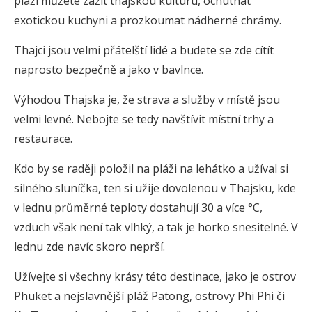
pláží můžete zažít thajskou kulturu, ochutnat
exotickou kuchyni a prozkoumat nádherné chrámy.
Thajci jsou velmi přátelští lidé a budete se zde cítít
naprosto bezpečně a jako v bavlnce.
Výhodou Thajska je, že strava a služby v místě jsou
velmi levné. Nebojte se tedy navštívit místní trhy a
restaurace.
Kdo by se raději položil na pláži na lehátko a užíval si
silného sluníčka, ten si užije dovolenou v Thajsku, kde
v lednu průměrné teploty dostahují 30 a více °C,
vzduch však není tak vlhký, a tak je horko snesitelné. V
lednu zde navíc skoro neprší.
Užívejte si všechny krásy této destinace, jako je ostrov
Phuket a nejslavnější pláž Patong, ostrovy Phi Phi či