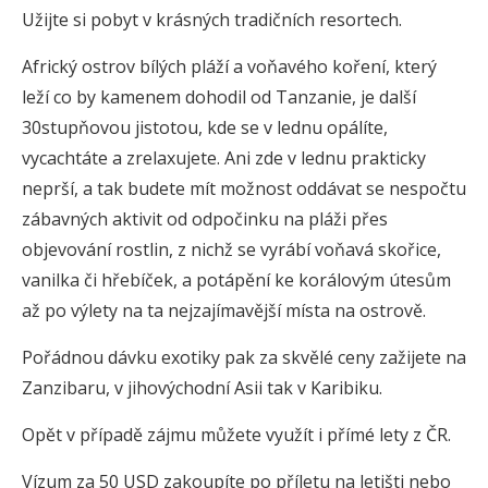
Užijte si pobyt v krásných tradičních resortech.
Africký ostrov bílých pláží a voňavého koření, který
leží co by kamenem dohodil od Tanzanie, je další
30stupňovou jistotou, kde se v lednu opálíte,
vycachtáte a zrelaxujete. Ani zde v lednu prakticky
neprší, a tak budete mít možnost oddávat se nespočtu
zábavných aktivit od odpočinku na pláži přes
objevování rostlin, z nichž se vyrábí voňavá skořice,
vanilka či hřebíček, a potápění ke korálovým útesům
až po výlety na ta nejzajímavější místa na ostrově.
Pořádnou dávku exotiky pak za skvělé ceny zažijete na
Zanzibaru, v jihovýchodní Asii tak v Karibiku.
Opět v případě zájmu můžete využít i přímé lety z ČR.
Vízum za 50 USD zakoupíte po příletu na letišti nebo