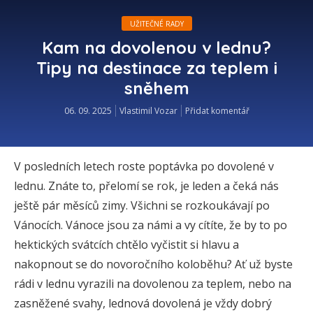
UŽITEČNÉ RADY
Kam na dovolenou v lednu?
Tipy na destinace za teplem i
sněhem
06. 09. 2025
Vlastimil Vozar
Přidat komentář
V posledních letech roste poptávka po dovolené v
lednu. Znáte to, přelomí se rok, je leden a čeká nás
ještě pár měsíců zimy. Všichni se rozkoukávají po
Vánocích. Vánoce jsou za námi a vy cítíte, že by to po
hektických svátcích chtělo vyčistit si hlavu a
nakopnout se do novoročního koloběhu? Ať už byste
rádi v lednu vyrazili na dovolenou za teplem, nebo na
zasněžené svahy, lednová dovolená je vždy dobrý