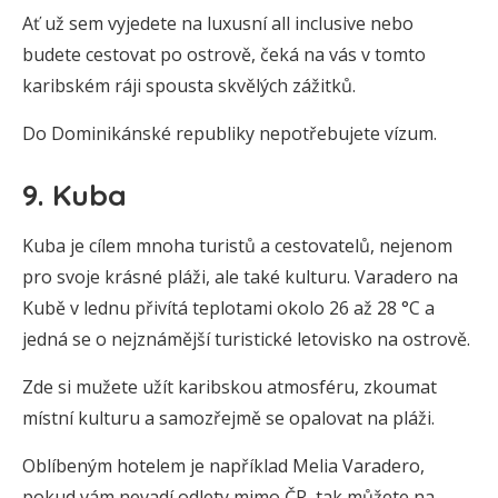
Ať už sem vyjedete na luxusní all inclusive nebo
budete cestovat po ostrově, čeká na vás v tomto
karibském ráji spousta skvělých zážitků.
Do Dominikánské republiky nepotřebujete vízum.
9. Kuba
Kuba je cílem mnoha turistů a cestovatelů, nejenom
pro svoje krásné pláži, ale také kulturu. Varadero na
Kubě v lednu přivítá teplotami okolo 26 až 28 °C a
jedná se o nejznámější turistické letovisko na ostrově.
Zde si mužete užít karibskou atmosféru, zkoumat
místní kulturu a samozřejmě se opalovat na pláži.
Oblíbeným hotelem je například Melia Varadero,
pokud vám nevadí odlety mimo ČR, tak můžete na