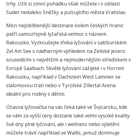
trhy. Užít si zimní pohádku však můžete i v oblasti
Sudet nedaleko Sněžky a pulzujícího města Vratislav.
Mezi nejoblíbenější destinace kolem českých hranic
patří samozřejmě lyžařská velmoc s názvem
Rakousko. Vyzkoušejte třeba lyžování v salcburském
Zel Am See s nádherným výhledem na Zellské jezero
sousedícím s největším a nejmodernějším střediskem v
Evropě Saalbach. Skvělé lyžování zažijete i v Horním
Rakousku, například v Dachstein West Lammer se
slalomovou tratí nebo v Tyrolské Zillertal Arena
ideální pro rodiny s dětmi.
Úžasná lyžovačka na vás čeká také ve Švýcarsku, kde
se vám za vyšší ceny dostane také velmi vysoké kvality.
Své dny plné lyžování, ale i wellness nebo výletění
můžete trávit například ve Wallis, jemuž dominuje