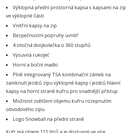
Výklopná přední prostorná kapsa s kapsami na zip
ve výklopné části
Vnitřní kapsy na zip
Bezpečnostní popruhy uvnitř
4 otočná dvojkolečka o 360 stupňů
Výsuvná rukojeť
Horní a boční madlo
Plně integrovaný TSA kombinační zámek na
zamknutí jezdců zipu výklopné kapsy i jezdců hlavní
kapsy na horní straně kufru pro snadnější přístup
Možnost zvětšení objemu kufru rozepnutím
obvodového zipu
Logo Snowball na přední straně
Kufr má objem 111 litrů a je dostupný ve více