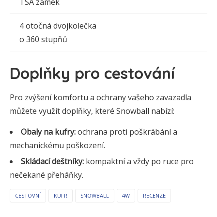
TSA zámek
4 otočná dvojkolečka
o 360 stupňů
Doplňky pro cestování
Pro zvýšení komfortu a ochrany vašeho zavazadla
můžete využít doplňky, které Snowball nabízí:
Obaly na kufry:
ochrana proti poškrábání a
mechanickému poškození.
Skládací deštníky:
kompaktní a vždy po ruce pro
nečekané přeháňky.
CESTOVNÍ
KUFR
SNOWBALL
4W
RECENZE