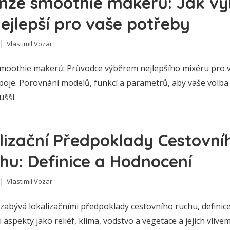
nze smoothie makerů: Jak vy
nejlepší pro vaše potřeby
Vlastimil Vozar
moothie makerů: Průvodce výběrem nejlepšího mixéru pro 
poje. Porovnání modelů, funkcí a parametrů, aby vaše volba 
ušší.
lizační Předpoklady Cestovní
hu: Definice a Hodnocení
Vlastimil Vozar
 zabývá lokalizačními předpoklady cestovního ruchu, definic
 aspekty jako reliéf, klima, vodstvo a vegetace a jejich vlive