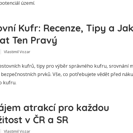
 potenciál území.
ovní Kufr: Recenze, Tipy a Ja
at Ten Pravý
Vlastimil Vozar
estovních kufrů, tipy pro výběr správného kufru, srovnání m
 a bezpečnostních prvků. Vše, co potřebujete vědět před ná
o kufru.
ájem atrakcí pro každou
žitost v ČR a SR
Vlastimil Vozar