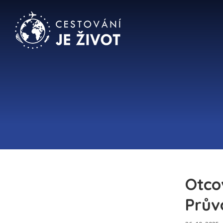
Otco
Prův