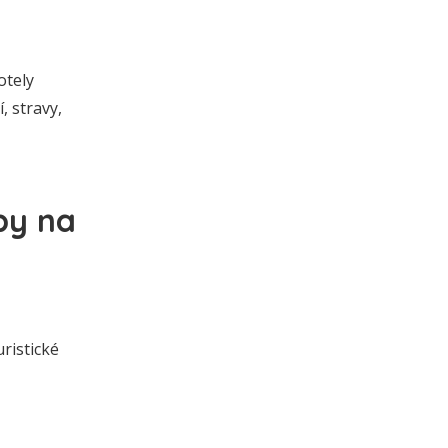
otely
, stravy,
py na
ristické