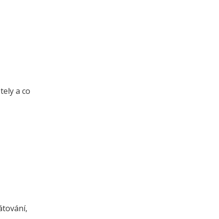
tely a co
átování,