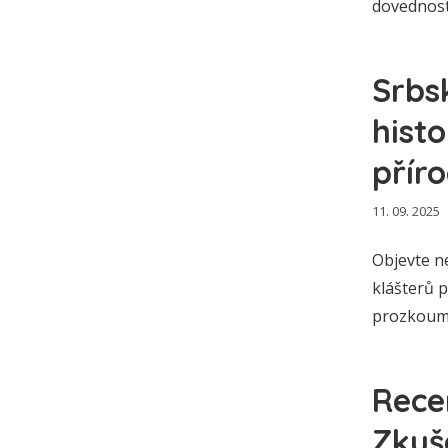
dovednost
Srbsk
hist
přír
11. 09. 2025
Objevte ne
klášterů 
prozkoumá
Rece
Zkuš