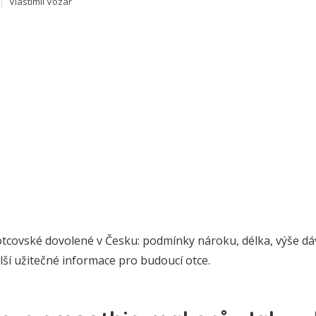
Vlastimil Vozar
otcovské dovolené v Česku: podmínky nároku, délka, výše dáv
lší užitečné informace pro budoucí otce.