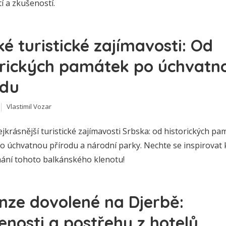
í a zkušeností.
é turistické zajímavosti: Od
orických památek po úchvatn
odu
Vlastimil Vozar
jkrásnější turistické zajímavosti Srbska: od historických pa
po úchvatnou přírodu a národní parky. Nechte se inspirovat 
ní tohoto balkánského klenotu!
nze dovolené na Djerbě:
enosti a postřehy z hotelů