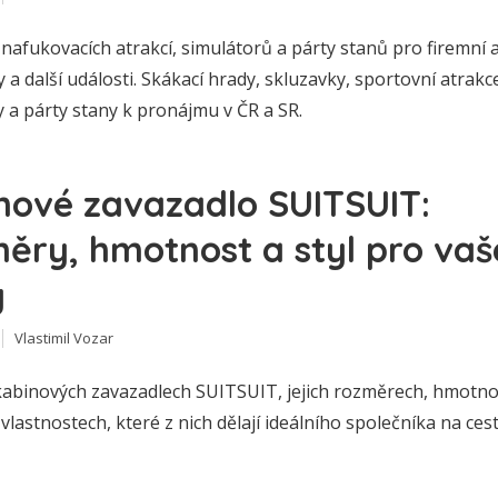
nafukovacích atrakcí, simulátorů a párty stanů pro firemní 
 a další události. Skákací hrady, skluzavky, sportovní atrakc
 a párty stany k pronájmu v ČR a SR.
nové zavazadlo SUITSUIT:
ěry, hmotnost a styl pro vaš
y
Vlastimil Vozar
kabinových zavazadlech SUITSUIT, jejich rozměrech, hmotnos
vlastnostech, které z nich dělají ideálního společníka na cest