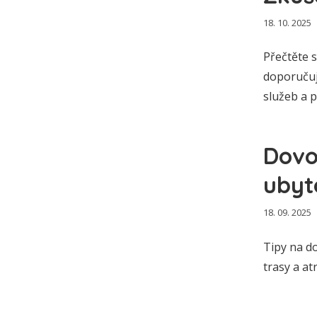
18. 10. 2025
Přečtěte s
doporučují
služeb a p
Dovo
ubyt
18. 09. 2025
Tipy na do
trasy a a