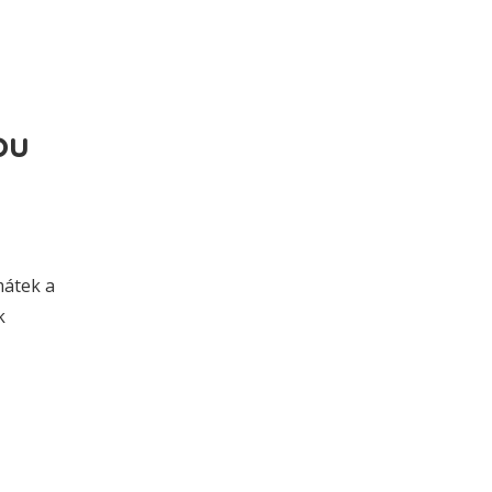
ou
mátek a
k