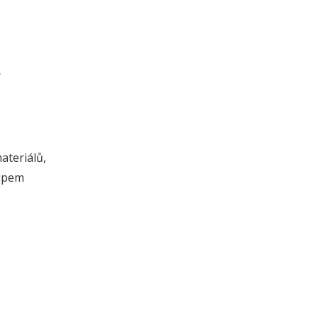
k
ateriálů,
kupem