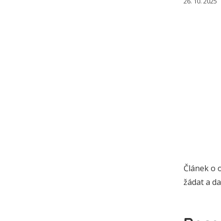
26. 10. 2025
Článek o 
žádat a da