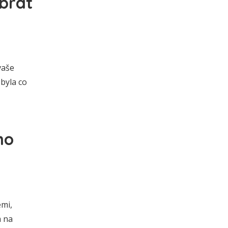
brat
vaše
byla co
ho
emi,
m na