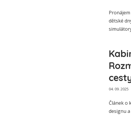
Pronájem 
dětské dny
simulátory
Kabi
Rozm
cest
04. 09. 2025
Článek o 
designu a 