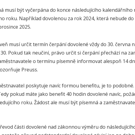
ná musí být vyčerpána do konce následujícího kalendářního r
cího roku. Například dovolenou za rok 2024, která nebude d
 prosince 2025.
eň musí určit termín čerpání dovolené vždy do 30. června ná
30. Pokud tak neučiní, právo určit si čerpání přechází na za
zaměstnavatele o termínu písemně informovat alespoň 14 d
ozorňuje Preuss.
stnavatel poskytuje navíc formou benefitu, je to podobné. L
 Tedy pokud máte jako benefit 40 hodin dovolené navíc, pož
ledujícího roku. Žádost ale musí být písemná a zaměstnavat
evod části dovolené nad zákonnou výměru do následujícího