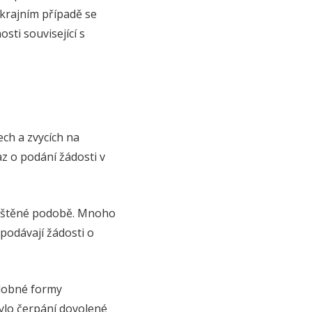
krajním případě se
ti související s
ch a zvycích na
z o podání žádosti v
 tištěné podobě. Mnoho
 podávají žádosti o
bdobné formy
bylo čerpání dovolené