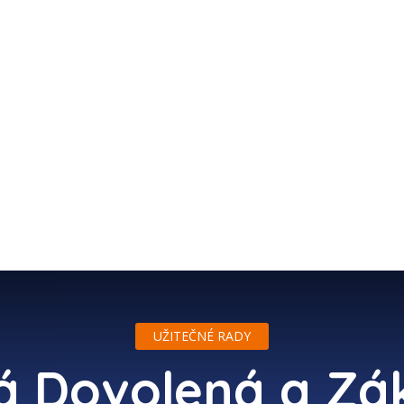
ZÁPISKY Z CEST
TIPY NA CESTOVÁNÍ
ZAJÍMAVOS
UŽITEČNÉ RADY
á Dovolená a Zá