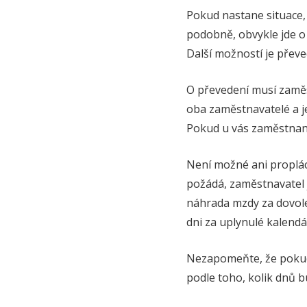
Pokud nastane situace
podobně, obvykle jde o
Další možností je přev
O převedení musí zaměs
oba zaměstnavatelé a 
Pokud u vás zaměstnanec
Není možné ani proplá
požádá, zaměstnavatel 
náhrada mzdy za dovole
dni za uplynulé kalendářní
Nezapomeňte, že pokud
podle toho, kolik dnů 