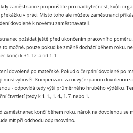
, kdy zaměstnance propouštíte pro nadbytečnost, kvůli or
 překážku v práci. Místo toho ale můžete zaměstnanci přiká
edení dovolené k novému zaměstnavateli.
tnanec požádat ještě před ukončením pracovního poměru, m
je to možné, pouze pokud ke změně dochází během roku, ne
 končí k 31. 12. a od 1. 1.
cení dovolené po mateřské. Pokud o čerpání dovolené po m
jí musí vyhovět. Kompenzace za nevyčerpanou dovolenou se 
nou - odpovídá tedy výši průměrného hrubého výdělku. Ten
 čtvrtletí (tedy k 1. 1., 1. 4., 1. 7. nebo 1.
 zaměstnanec končí během roku, nárok na dovolenou se m
bude mít při odchodu odpracováno.