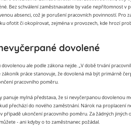
é. Bez schválení zaměstnavatele by vaše nepřítomnost v p
nou absenci, což je porušení pracovních povinností. Pro 
u ofotit či okopírovat, zejména v provozech, kde hrozí prob
 nevyčerpané dovolené
 dovolenou ale podle zákona nejde. „V době trvání pracov
e zákoník práce stanovuje, že dovolená má být primárně čerp
skončení pracovního poměru.
 panuje mylná představa, že si nevyčerpanou dovolenou mo
okud přechází do nového zaměstnání. Nárok na proplacení 
 v případě ukončení pracovního poměru. Za žádných jiných
můžete - ani kdyby o to zaměstnanec požádal.