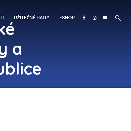
TI
UŽITEČNÉ RADY
ESHOP
ké
y a
ublice