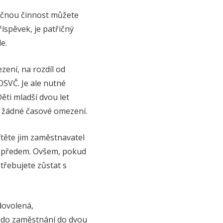
ečnou činnost můžete
říspěvek, je patřičný
e.
zení, na rozdíl od
SVČ. Je ale nutné
Děti mladší dvou let
e žádné časové omezení.
ítěte jim zaměstnavatel
t předem. Ovšem, pokud
třebujete zůstat s
dovolená,
e do zaměstnání do dvou