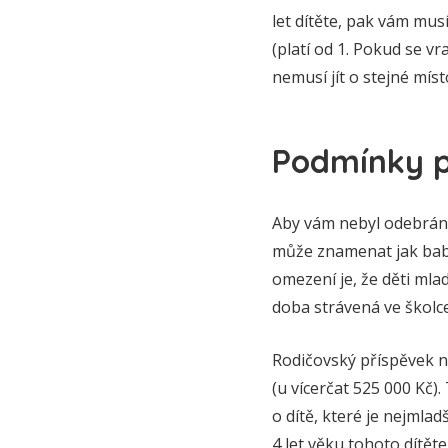
let dítěte, pak vám mus
(platí od 1. Pokud se v
nemusí jít o stejné míst
Podmínky p
Aby vám nebyl odebrán r
může znamenat jak babič
omezení je, že děti mla
doba strávená ve školce
Rodičovský příspěvek ná
(u vícerčat 525 000 Kč)
o dítě, které je nejmlad
4 let věku tohoto dítěte