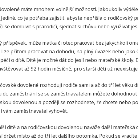
dovolené máte mnohem volnější možnosti. Jakoukoliv výděl
Jediné, co je potřeba zajistit, abyste nepřišla o rodičovský p
í se domluvit s prarodiči, sjednat si chůvu nebo využívat jesl
ý příspěvek, může matka či otec pracovat bez jakýchkoli ome
Lze přitom pracovat na dohodu, na plný úvazek nebo jako O
péči o dítě. Dítě je možné dát do jeslí nebo mateřské školy. 
vštěvovat až 92 hodin měsíčně, pro starší děti už neexistuj
čovské dovolené rozhodují rodiče sami a až do tří let věku d
tu do zaměstnání se se zaměstnavatelem můžete dohodnou
ovskou dovolenou a později se rozhodnete, že chcete nebo po
í vám zaměstnavatel vyhovět.
lší dítě a na rodičovskou dovolenou naváže další mateřská 
 držet místo až do tří let dalšího potomka. Pokud se vracít