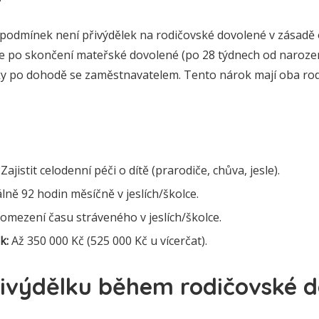
podmínek není přivýdělek na rodičovské dovolené v zásadě
 po skončení mateřské dovolené (po 28 týdnech od narození d
oky po dohodě se zaměstnavatelem. Tento nárok mají oba rod
Zajistit celodenní péči o dítě (prarodiče, chůva, jesle).
ně 92 hodin měsíčně v jeslích/školce.
omezení času stráveného v jeslích/školce.
k:
Až 350 000 Kč (525 000 Kč u vícerčat).
řivýdělku během rodičovské 