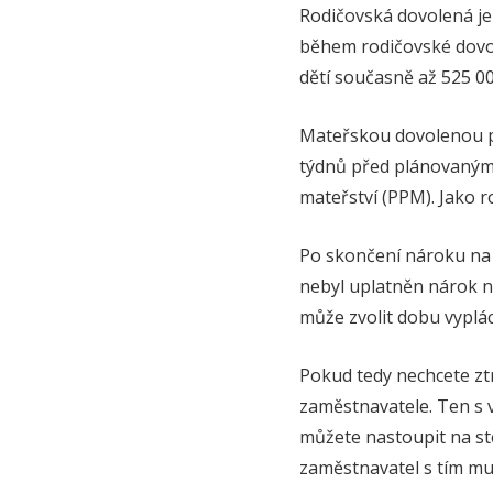
Rodičovská dovolená je 
během rodičovské dovole
dětí současně až 525 000 
Mateřskou dovolenou pos
týdnů před plánovaným
mateřství (PPM). Jako r
Po skončení nároku na 
nebyl uplatněn nárok n
může zvolit dobu vypláce
Pokud tedy nechcete ztr
zaměstnavatele. Ten s v
můžete nastoupit na ste
zaměstnavatel s tím mu