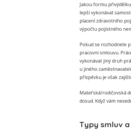
Jakou formu přivýdělku
lepší vykonávat samost
placení zdravotního poji
výpočtu pojistného nemu
Pokud se rozhodnete p
pracovní smlouvu. Prác
vykonávat jiný druh pr
u jiného zaměstnavatel
příspěvku je však zajišt
Mateřská/rodičovská dovo
dosud. Když vám nesedn
Typy smluv a 