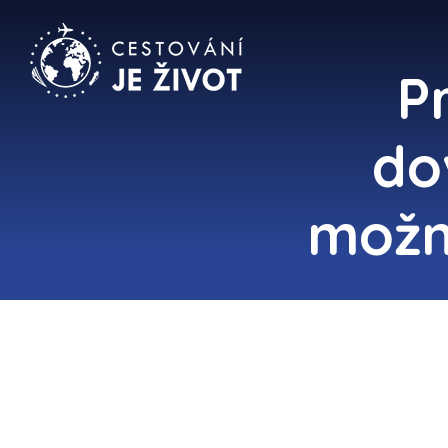
P
do
možno