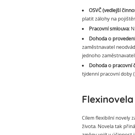
OSVČ (vedlejší činnos
platit zálohy na pojištěn
Pracovní smlouva:
Nu
Dohoda o provedení 
zaměstnavatel neodvádí 
jednoho zaměstnavatele
Dohoda o pracovní č
týdenní pracovní doby (
Flexinovela
Cílem flexibilní novel
života. Novela tak při
změny vejít v účinnost 