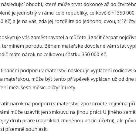
následující období, které může trvat dokonce až do čtvrtého
né je jednotný v rámci celé republiky, celkově činí 350 000 
Kč) a je na vás, zda jej rozdělíte do jednoho, dvou, tří či čtyř
kytuje váš zaměstnavatel a můžete ji začít čerpat nejdříve
 termínem porodu. Během mateřské dovolené vám stát vypl
odič máte nárok na celkovou částku 350 000 Kč.
finanční podporu v mateřství následuje vyplácení rodičovs
a mateřskou, může být tento příspěvek vyplácen už od dne na
ní mezi šesti měsíci a čtyřmi lety.
atit nárok na podporu v mateřství, zpozorněte zejména při p
ámi může uzavřít jen smlouvu na jinou práci. U jiného zamě
jný druh práce (například zmíněnou pozici účetní), ale původ
sí písemně souhlasit.