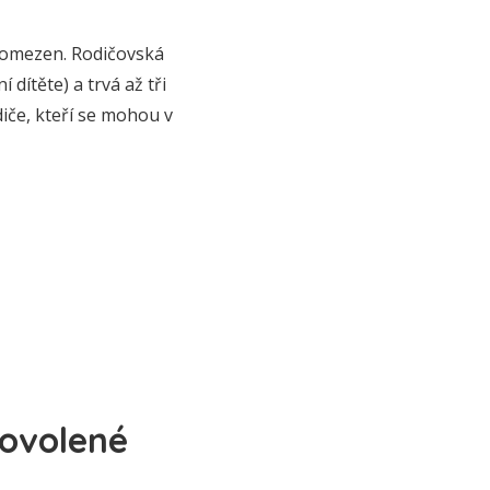
 omezen. Rodičovská
ítěte) a trvá až tři
iče, kteří se mohou v
dovolené