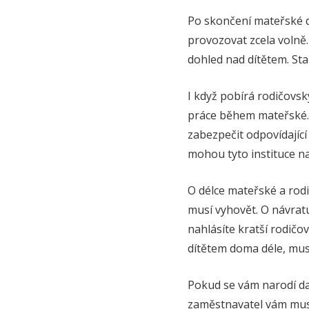
Po skončení mateřské 
provozovat zcela volně. 
dohled nad dítětem. Stač
I když pobírá rodičovsk
práce během mateřské. 
zabezpečit odpovídající 
mohou tyto instituce na
O délce mateřské a rodi
musí vyhovět. O návra
nahlásíte kratší rodič
dítětem doma déle, mus
Pokud se vám narodí da
zaměstnavatel vám musí