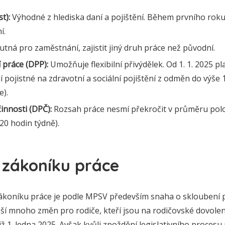
t):
Výhodné z hlediska daní a pojištění. Během prvního roku
í.
tná pro zaměstnání, zajistit jiný druh práce než původní.
práce (DPP):
Umožňuje flexibilní přivýdělek. Od 1. 1. 2025 pl
pojistné na zdravotní a sociální pojištění z odměn do výše 
).
innosti (DPČ):
Rozsah práce nesmí překročit v průměru pol
20 hodin týdně).
 zákoníku práce
y zákoníku práce je podle MPSV především snaha o skloubení
náší mnoho změn pro rodiče, kteří jsou na rodičovské dovole
již 1. ledna 2025. Avšak kvůli zpoždění legislativního proces