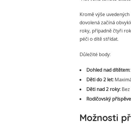
Kromě výše uvedených 
dovolená začíná obvykle
roky, případně čtyři r
péči o dítě střídat.
Důležité body:
Dohled nad dítětem:
Děti do 2 let:
Maximál
Děti nad 2 roky:
Bez 
Rodičovský příspěve
Možnosti p