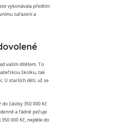
 jste vykonávala předtím
ovnímu zařazení a
dovolené
nad vaším dítětem. To
mateřskou školku, tak
. U starších dětí, už se
ž do částky 350 000 Kč
lodenně a řádně pečuje
i 350 000 Kč, nejdéle do