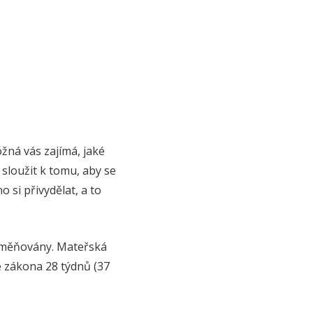
ožná vás zajímá, jaké
 sloužit k tomu, aby se
si přivydělat, a to
zaměňovány. Mateřská
e zákona 28 týdnů (37