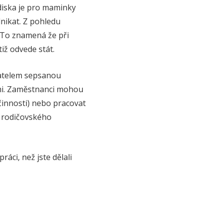
diska je pro maminky
nikat. Z pohledu
t. To znamená že při
iž odvede stát.
vatelem sepsanou
ími. Zaměstnanci mohou
činnosti) nebo pracovat
í rodičovského
áci, než jste dělali