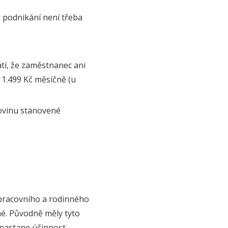
 podnikání není třeba
atí, že zaměstnanec ani
11.499 Kč měsíčně (u
ovinu stanovené
 pracovního a rodinného
né. Původně měly tyto
u nastane účinnost