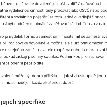
 během rodičovské dovolené je lepší zvolit? Z daňového hle
atně výdělečnou činnost, tedy pracovat jako OSVČ nebo pod
štění a sociálního pojištění se totiž jedná o vedlejší činnos
sí být dodržen minimální vyměřovací základ. Ten za vás tot
ro přivýdělek formou zaměstnání, musíte mít se zaměstna
e při rodičovské dovolené je možná, ale s určitými omezen
áce u stejného zaměstnavatele (např. na dohodu o pracovní 
e, pokud získají písemný souhlas. Podmínkou pro zachován
ění celodenní péče o dítě.
lená může být dobrá příležitost, jak si zkusit úplně jinou pr
e, nic se neděje - každá zkušenost dobrá.
jejich specifika