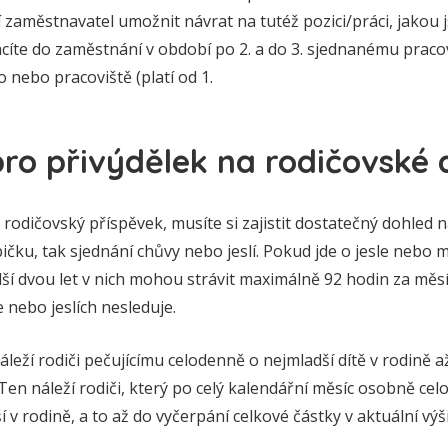
í zaměstnavatel umožnit návrat na tutéž pozici/práci, jakou
racíte do zaměstnání v období po 2. a do 3. sjednanému prac
o nebo pracoviště (platí od 1.
ro přivýdělek na rodičovské 
odičovský příspěvek, musíte si zajistit dostatečný dohled 
ku, tak sjednání chůvy nebo jeslí. Pokud jde o jesle nebo 
dší dvou let v nich mohou strávit maximálně 92 hodin za měsíc
 nebo jeslích nesleduje.
leží rodiči pečujícímu celodenně o nejmladší dítě v rodině a
. Ten náleží rodiči, který po celý kalendářní měsíc osobně ce
ší v rodině, a to až do vyčerpání celkové částky v aktuální výš
.