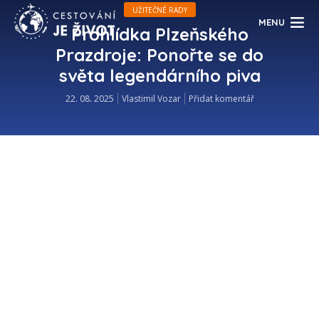
UŽITEČNÉ RADY
MENU
Prohlídka Plzeňského
Prazdroje: Ponořte se do
světa legendárního piva
22. 08. 2025
Vlastimil Vozar
Přidat komentář