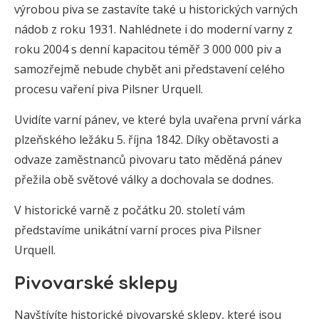
výrobou piva se zastavíte také u historických varných
nádob z roku 1931. Nahlédnete i do moderní varny z
roku 2004 s denní kapacitou téměř 3 000 000 piv a
samozřejmě nebude chybět ani představení celého
procesu vaření piva Pilsner Urquell.
Uvidíte varní pánev, ve které byla uvařena první várka
plzeňského ležáku 5. října 1842. Díky obětavosti a
odvaze zaměstnanců pivovaru tato měděná pánev
přežila obě světové války a dochovala se dodnes.
V historické varně z počátku 20. století vám
představíme unikátní varní proces piva Pilsner
Urquell.
Pivovarské sklepy
Navštívíte historické pivovarské sklepy, které jsou