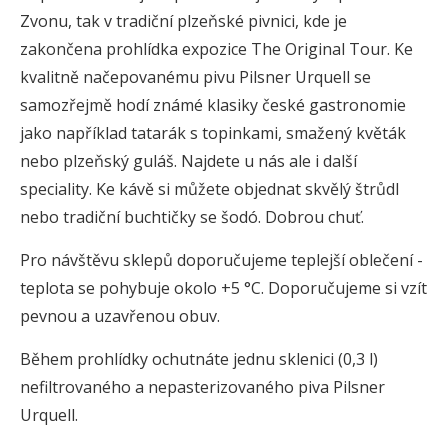
Zvonu, tak v tradiční plzeňské pivnici, kde je
zakončena prohlídka expozice The Original Tour. Ke
kvalitně načepovanému pivu Pilsner Urquell se
samozřejmě hodí známé klasiky české gastronomie
jako například tatarák s topinkami, smažený květák
nebo plzeňský guláš. Najdete u nás ale i další
speciality. Ke kávě si můžete objednat skvělý štrůdl
nebo tradiční buchtičky se šodó. Dobrou chuť.
Pro návštěvu sklepů doporučujeme teplejší oblečení -
teplota se pohybuje okolo +5 °C. Doporučujeme si vzít
pevnou a uzavřenou obuv.
Během prohlídky ochutnáte jednu sklenici (0,3 l)
nefiltrovaného a nepasterizovaného piva Pilsner
Urquell.