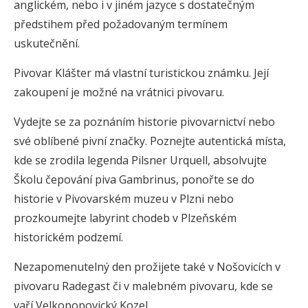
anglickém, nebo i v jiném jazyce s dostatečným
předstihem před požadovaným termínem
uskutečnění.
Pivovar Klášter má vlastní turistickou známku. Její
zakoupení je možné na vrátnici pivovaru.
Vydejte se za poznáním historie pivovarnictví nebo
své oblíbené pivní značky. Poznejte autentická místa,
kde se zrodila legenda Pilsner Urquell, absolvujte
Školu čepování piva Gambrinus, ponořte se do
historie v Pivovarském muzeu v Plzni nebo
prozkoumejte labyrint chodeb v Plzeňském
historickém podzemí.
Nezapomenutelný den prožijete také v Nošovicích v
pivovaru Radegast či v malebném pivovaru, kde se
vaří Velkopopovický Kozel.