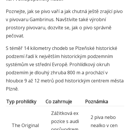
Poznejte, jak se pivo vaří a jak chutná ještě zrající pivo
v pivovaru Gambrinus. Navštívíte také výrobní
prostory pivovaru, dozvíte se, jak o pivo správně
pečovat.
S téměř 14 kilometry chodeb se Plzeňské historické
podzemí řadí k největším historickým podzemním
systémům ve střední Evropě. Prohlídkový okruh
podzemím je dlouhý zhruba 800 m a prochází v
hloubce 9 až 12 metrů pod historickým centrem města
Plzně.
Typ prohlídky
Co zahrnuje
Poznámka
Zážitková ex
2 piva nebo
pozice s audi
The Original
nealko v cen
oprůvodcem