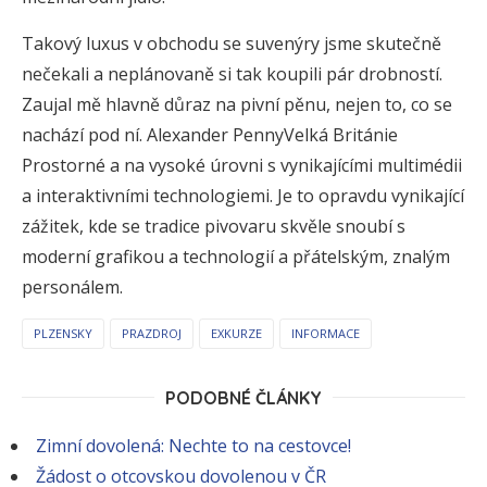
Takový luxus v obchodu se suvenýry jsme skutečně
nečekali a neplánovaně si tak koupili pár drobností.
Zaujal mě hlavně důraz na pivní pěnu, nejen to, co se
nachází pod ní. Alexander PennyVelká Británie
Prostorné a na vysoké úrovni s vynikajícími multimédii
a interaktivními technologiemi. Je to opravdu vynikající
zážitek, kde se tradice pivovaru skvěle snoubí s
moderní grafikou a technologií a přátelským, znalým
personálem.
PLZENSKY
PRAZDROJ
EXKURZE
INFORMACE
PODOBNÉ ČLÁNKY
Zimní dovolená: Nechte to na cestovce!
Žádost o otcovskou dovolenou v ČR