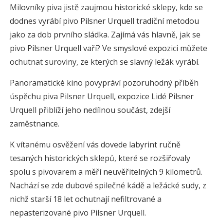
Milovníky piva jistě zaujmou historické sklepy, kde se
dodnes vyrábí pivo Pilsner Urquell tradiční metodou
jako za dob prvního sládka. Zajímá vás hlavně, jak se
pivo Pilsner Urquell vaří? Ve smyslové expozici můžete
ochutnat suroviny, ze kterých se slavný ležák vyrábí.
Panoramatické kino povypráví pozoruhodný příběh
úspěchu piva Pilsner Urquell, expozice Lidé Pilsner
Urquell přiblíží jeho nedílnou součást, zdejší
zaměstnance.
K vítanému osvěžení vás dovede labyrint ručně
tesaných historických sklepů, které se rozšiřovaly
spolu s pivovarem a měří neuvěřitelných 9 kilometrů.
Nachází se zde dubové spilečné kádě a ležácké sudy, z
nichž starší 18 let ochutnají nefiltrované a
nepasterizované pivo Pilsner Urquell.