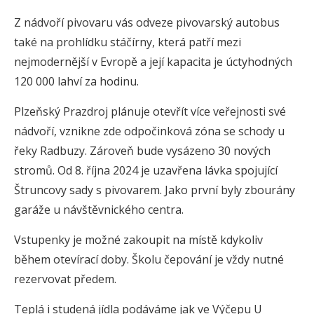
Z nádvoří pivovaru vás odveze pivovarský autobus
také na prohlídku stáčírny, která patří mezi
nejmodernější v Evropě a její kapacita je úctyhodných
120 000 lahví za hodinu.
Plzeňský Prazdroj plánuje otevřít více veřejnosti své
nádvoří, vznikne zde odpočinková zóna se schody u
řeky Radbuzy. Zároveň bude vysázeno 30 nových
stromů. Od 8. října 2024 je uzavřena lávka spojující
Štruncovy sady s pivovarem. Jako první byly zbourány
garáže u návštěvnického centra.
Vstupenky je možné zakoupit na místě kdykoliv
během otevírací doby. Školu čepování je vždy nutné
rezervovat předem.
Teplá i studená jídla podáváme jak ve Výčepu U