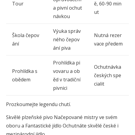
Tour
ě, 60-90 min
a pivní ochut
ut
návkou
Výuka správ
Škola čepov
Nutná rezer
ného čepov
ání
vace předem
ání piva
Prohlídka pi
Ochutnávka
Prohlídka s
vovaru a ob
českých spe
obědem
ěd v tradiční
cialit
pivnici
Prozkoumejte legendu chutí.
Skvělé plzeňské pivo Načepované mistry ve svém
oboru a Fantastické jídlo Ochutnáte skvělé české i
mezinárodní jídlo.