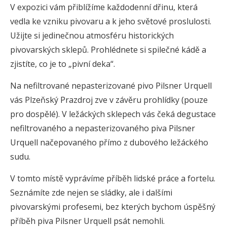
V expozici vám přiblížíme každodenní dřinu, která
vedla ke vzniku pivovaru a k jeho světové proslulosti.
Užijte si jedinečnou atmosféru historických
pivovarských sklepů. Prohlédnete si spilečné kádě a
zjistíte, co je to „pivní deka“.
Na nefiltrované nepasterizované pivo Pilsner Urquell
vás Plzeňský Prazdroj zve v závěru prohlídky (pouze
pro dospělé). V ležáckých sklepech vás čeká degustace
nefiltrovaného a nepasterizovaného piva Pilsner
Urquell načepovaného přímo z dubového ležáckého
sudu.
V tomto místě vyprávíme příběh lidské práce a fortelu.
Seznámíte zde nejen se sládky, ale i dalšími
pivovarskými profesemi, bez kterých bychom úspěšný
příběh piva Pilsner Urquell psát nemohli.