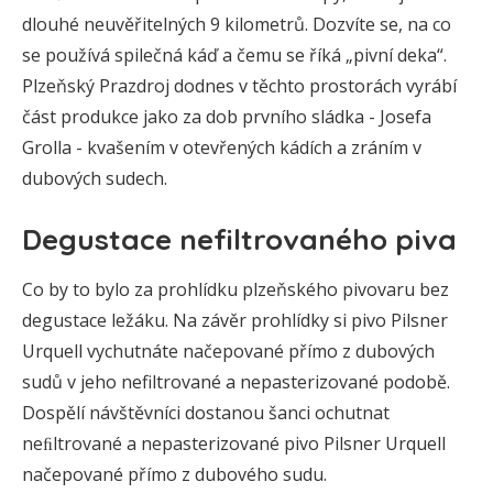
dlouhé neuvěřitelných 9 kilometrů. Dozvíte se, na co
se používá spilečná káď a čemu se říká „pivní deka“.
Plzeňský Prazdroj dodnes v těchto prostorách vyrábí
část produkce jako za dob prvního sládka - Josefa
Grolla - kvašením v otevřených kádích a zráním v
dubových sudech.
Degustace nefiltrovaného piva
Co by to bylo za prohlídku plzeňského pivovaru bez
degustace ležáku. Na závěr prohlídky si pivo Pilsner
Urquell vychutnáte načepované přímo z dubových
sudů v jeho nefiltrované a nepasterizované podobě.
Dospělí návštěvníci dostanou šanci ochutnat
neﬁltrované a nepasterizované pivo Pilsner Urquell
načepované přímo z dubového sudu.