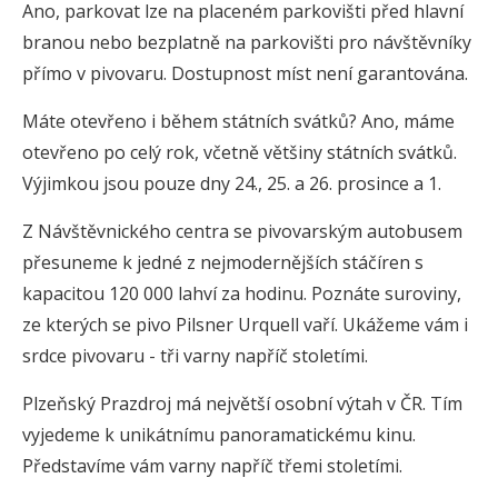
Ano, parkovat lze na placeném parkovišti před hlavní
branou nebo bezplatně na parkovišti pro návštěvníky
přímo v pivovaru. Dostupnost míst není garantována.
Máte otevřeno i během státních svátků? Ano, máme
otevřeno po celý rok, včetně většiny státních svátků.
Výjimkou jsou pouze dny 24., 25. a 26. prosince a 1.
Z Návštěvnického centra se pivovarským autobusem
přesuneme k jedné z nejmodernějších stáčíren s
kapacitou 120 000 lahví za hodinu. Poznáte suroviny,
ze kterých se pivo Pilsner Urquell vaří. Ukážeme vám i
srdce pivovaru - tři varny napříč stoletími.
Plzeňský Prazdroj má největší osobní výtah v ČR. Tím
vyjedeme k unikátnímu panoramatickému kinu.
Představíme vám varny napříč třemi stoletími.