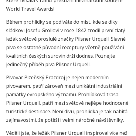
které získala v rámci prestižní mezinárodní soutěže
World Travel Awards!
Během prohlídky se podíváte do míst, kde se díky
sládkovi Josefu Grollovi v roce 1842 zrodil první zlatý
ležák světově proslulé značky Pilsner Urquell. Slavné
pivo se ostatně původní receptury včetně používání
kvalitních českých surovin drží dodnes. Poznejte
jedinečný příběh piva Pilsner Urquell.
Pivovar Plzeňský Prazdroj je nejen moderním
pivovarem, patří zároveň mezi unikátní industriální
památky evropského významu. Prohlídková trasa
Pilsner Urquell, patří mezi světově nejlépe hodnocené
turistické destinace. Není divu, prohlídka je tak nabitá
zajímavostmi, že potěší i velmi náročné návštěvníky.
Věděli jste, že ležák Pilsner Urquell inspiroval více než