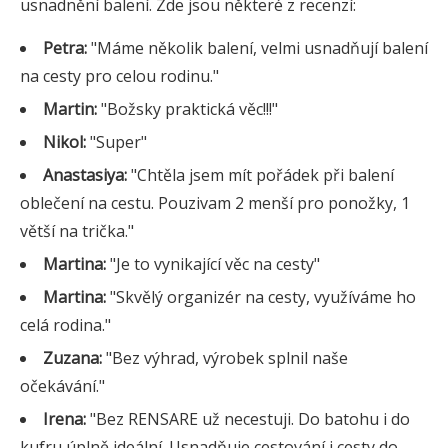
usnadnění balení. Zde jsou některé z recenzí:
Petra:
"Máme několik balení, velmi usnadňují balení
na cesty pro celou rodinu."
Martin:
"Božsky praktická věc!!!"
Nikol:
"Super"
Anastasiya:
"Chtěla jsem mít pořádek při balení
oblečení na cestu. Pouzivam 2 menší pro ponožky, 1
větší na trička."
Martina:
"Je to vynikající věc na cesty"
Martina:
"Skvělý organizér na cesty, využíváme ho
celá rodina."
Zuzana:
"Bez výhrad, výrobek splnil naše
očekávání."
Irena:
"Bez RENSARE už necestuji. Do batohu i do
kufru úplně ideální. Usnadňuje cestování i cesty do