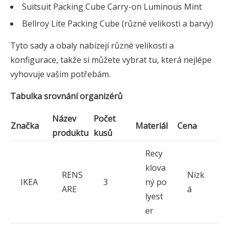
Suitsuit Packing Cube Carry-on Luminous Mint
Bellroy Lite Packing Cube (různé velikosti a barvy)
Tyto sady a obaly nabízejí různé velikosti a
konfigurace, takže si můžete vybrat tu, která nejlépe
vyhovuje vašim potřebám.
Tabulka srovnání organizérů
Název
Počet
Značka
Materiál
Cena
produktu
kusů
Recy
klova
RENS
Nízk
IKEA
3
ný po
ARE
á
lyest
er