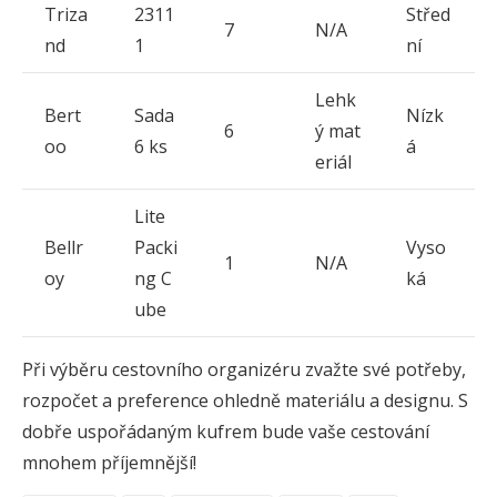
Triza
2311
Střed
7
N/A
nd
1
ní
Lehk
Bert
Sada
Nízk
6
ý mat
oo
6 ks
á
eriál
Lite
Bellr
Packi
Vyso
1
N/A
oy
ng C
ká
ube
Při výběru cestovního organizéru zvažte své potřeby,
rozpočet a preference ohledně materiálu a designu. S
dobře uspořádaným kufrem bude vaše cestování
mnohem příjemnější!