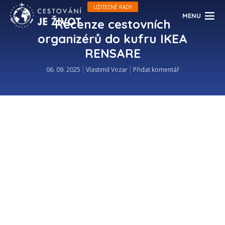
UŽITEČNÉ RADY
MENU
Recenze cestovních
organizérů do kufru IKEA
RENSARE
06. 09. 2025
Vlastimil Vozar
Přidat komentář