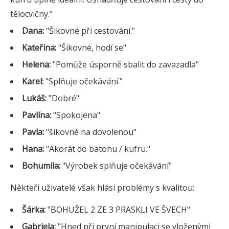
tělocvičny."
Dana:
"Šikovné při cestování."
Kateřina:
"Šikovné, hodí se"
Helena:
"Pomůže úsporně sbalit do zavazadla"
Karel:
"Splňuje očekávání."
Lukáš:
"Dobré"
Pavlína:
"Spokojena"
Pavla:
"šikovné na dovolenou"
Hana:
"Akorát do batohu / kufru."
Bohumila:
"Výrobek splňuje očekávání"
Někteří uživatelé však hlásí problémy s kvalitou:
Šárka:
"BOHUŽEL 2 ZE 3 PRASKLI VE ŠVECH"
Gabriela:
"Hned při první manipulaci se vloženými