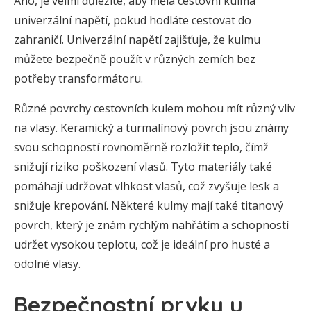
Ano, je velmi důležité, aby měla cestovní kulma
univerzální napětí, pokud hodláte cestovat do
zahraničí. Univerzální napětí zajišťuje, že kulmu
můžete bezpečně použít v různých zemích bez
potřeby transformátoru.
Různé povrchy cestovních kulem mohou mít různý vliv
na vlasy. Keramický a turmalínový povrch jsou známy
svou schopností rovnoměrně rozložit teplo, čímž
snižují riziko poškození vlasů. Tyto materiály také
pomáhají udržovat vlhkost vlasů, což zvyšuje lesk a
snižuje krepování. Některé kulmy mají také titanový
povrch, který je znám rychlým nahřátím a schopností
udržet vysokou teplotu, což je ideální pro husté a
odolné vlasy.
Bezpečnostní prvky u