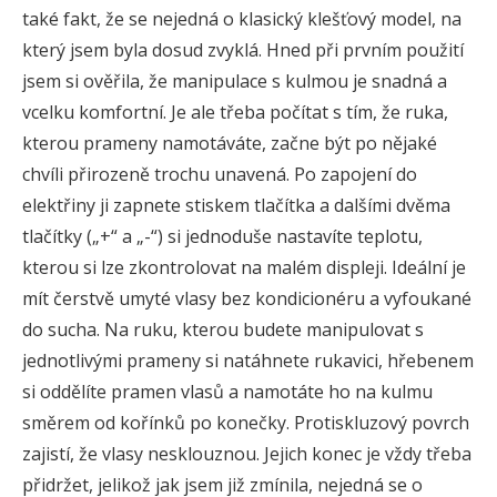
také fakt, že se nejedná o klasický klešťový model, na
který jsem byla dosud zvyklá. Hned při prvním použití
jsem si ověřila, že manipulace s kulmou je snadná a
vcelku komfortní. Je ale třeba počítat s tím, že ruka,
kterou prameny namotáváte, začne být po nějaké
chvíli přirozeně trochu unavená. Po zapojení do
elektřiny ji zapnete stiskem tlačítka a dalšími dvěma
tlačítky („+“ a „-“) si jednoduše nastavíte teplotu,
kterou si lze zkontrolovat na malém displeji. Ideální je
mít čerstvě umyté vlasy bez kondicionéru a vyfoukané
do sucha. Na ruku, kterou budete manipulovat s
jednotlivými prameny si natáhnete rukavici, hřebenem
si oddělíte pramen vlasů a namotáte ho na kulmu
směrem od kořínků po konečky. Protiskluzový povrch
zajistí, že vlasy nesklouznou. Jejich konec je vždy třeba
přidržet, jelikož jak jsem již zmínila, nejedná se o