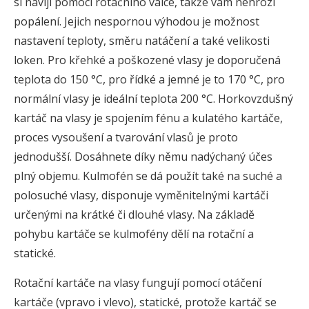
si navíjí pomocí rotačního válce, takže vám nehrozí
popálení. Jejich nespornou výhodou je možnost
nastavení teploty, směru natáčení a také velikosti
loken. Pro křehké a poškozené vlasy je doporučená
teplota do 150 °C, pro řídké a jemné je to 170 °C, pro
normální vlasy je ideální teplota 200 °C. Horkovzdušný
kartáč na vlasy je spojením fénu a kulatého kartáče,
proces vysoušení a tvarování vlasů je proto
jednodušší. Dosáhnete díky němu nadýchaný účes
plný objemu. Kulmofén se dá použít také na suché a
polosuché vlasy, disponuje vyměnitelnými kartáči
určenými na krátké či dlouhé vlasy. Na základě
pohybu kartáče se kulmofény dělí na rotační a
statické.
Rotační kartáče na vlasy fungují pomocí otáčení
kartáče (vpravo i vlevo), statické, protože kartáč se