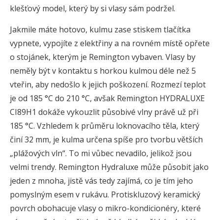
klešťový model, který by si vlasy sám podržel.
Jakmile máte hotovo, kulmu zase stiskem tlačítka
vypnete, vypojíte z elektřiny a na rovném místě opřete
o stojánek, kterým je Remington vybaven. Vlasy by
neměly být v kontaktu s horkou kulmou déle než 5
vteřin, aby nedošlo k jejich poškození. Rozmezí teplot
je od 185 °C do 210 °C, avšak Remington HYDRALUXE
CI89H1 dokáže vykouzlit působivé vlny právě už při
185 °C. Vzhledem k průměru loknovacího těla, který
činí 32 mm, je kulma určena spíše pro tvorbu větších
„plážových vln“. To mi vůbec nevadilo, jelikož jsou
velmi trendy. Remington Hydraluxe může působit jako
jeden z mnoha, jistě vás tedy zajímá, co je tím jeho
pomyslným esem v rukávu. Protiskluzový keramický
povrch obohacuje vlasy o mikro-kondicionéry, které