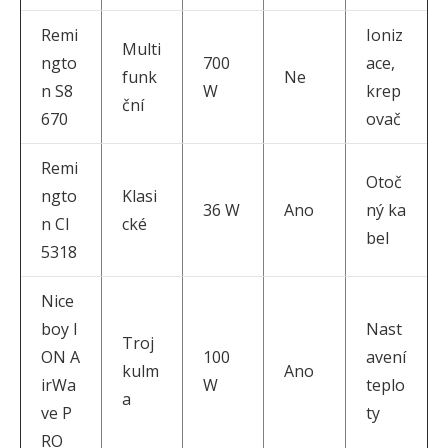
Remi
Ioniz
Multi
ngto
700
ace,
funk
Ne
n S8
W
krep
ční
670
ovač
Remi
Otoč
ngto
Klasi
36 W
Ano
ný ka
n CI
cké
bel
5318
Nice
boy I
Nast
Troj
ON A
100
avení
kulm
Ano
irWa
W
teplo
a
ve P
ty
RO