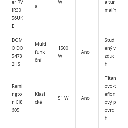
er RV
W
a tur
a
IR30
malín
56UK
E
DOM
Stud
Multi
O DO
1500
ený v
funk
Ano
5478
W
zduc
ční
2HS
h
Titan
Remi
ovo-t
ngto
Klasi
eflon
51 W
Ano
n CI8
cké
ový p
605
ovrc
h