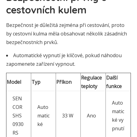
cestovních kulem
Bezpečnost je důležitá zejména při cestování, proto
by cestovní kulma měla obsahovat několik zásadních
bezpečnostních prvků.
Automatické vypnutí je klíčové, pokud náhodou
zapomenete zařízení vypnout.
Regulace
Další
Model
Typ
Příkon
teploty
funkce
SEN
Auto
COR
Auto
matic
SHS
matic
33 W
Ano
ké vy
0930
ké
pnutí
RS