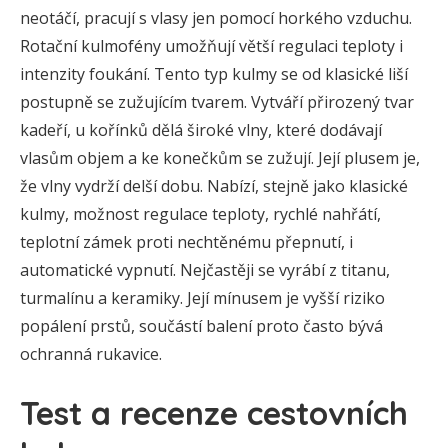
neotáčí, pracují s vlasy jen pomocí horkého vzduchu.
Rotační kulmofény umožňují větší regulaci teploty i
intenzity foukání. Tento typ kulmy se od klasické liší
postupně se zužujícím tvarem. Vytváří přirozený tvar
kadeří, u kořínků dělá široké vlny, které dodávají
vlasům objem a ke konečkům se zužují. Její plusem je,
že vlny vydrží delší dobu. Nabízí, stejně jako klasické
kulmy, možnost regulace teploty, rychlé nahřátí,
teplotní zámek proti nechtěnému přepnutí, i
automatické vypnutí. Nejčastěji se vyrábí z titanu,
turmalínu a keramiky. Její mínusem je vyšší riziko
popálení prstů, součástí balení proto často bývá
ochranná rukavice.
Test a recenze cestovních