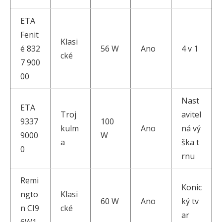
ETA
Fenit
Klasi
é 832
56 W
Ano
4 v 1
cké
7 900
00
Nast
ETA
Troj
avitel
9337
100
kulm
Ano
ná vý
9000
W
a
ška t
0
rnu
Remi
Konic
ngto
Klasi
60 W
Ano
ký tv
n CI9
cké
ar
6W1