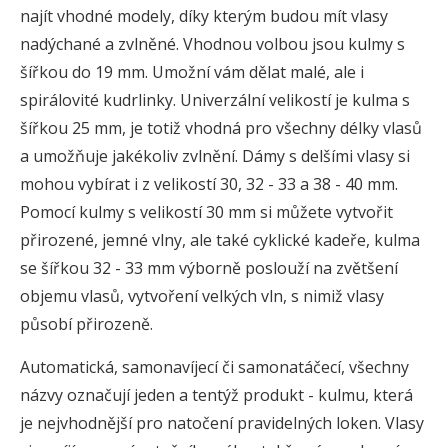
najít vhodné modely, díky kterým budou mít vlasy
nadýchané a zvlněné. Vhodnou volbou jsou kulmy s
šířkou do 19 mm. Umožní vám dělat malé, ale i
spirálovité kudrlinky. Univerzální velikostí je kulma s
šířkou 25 mm, je totiž vhodná pro všechny délky vlasů
a umožňuje jakékoliv zvlnění. Dámy s delšími vlasy si
mohou vybírat i z velikostí 30, 32 - 33 a 38 - 40 mm.
Pomocí kulmy s velikostí 30 mm si můžete vytvořit
přirozené, jemné vlny, ale také cyklické kadeře, kulma
se šířkou 32 - 33 mm výborně poslouží na zvětšení
objemu vlasů, vytvoření velkých vln, s nimiž vlasy
působí přirozeně.
Automatická, samonavíjecí či samonatáčecí, všechny
názvy označují jeden a tentýž produkt - kulmu, která
je nejvhodnější pro natočení pravidelných loken. Vlasy