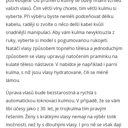
potřebujete. Od průměru kulmy se odvíjí finální vzhled
vašich vlasů. Čím větší vlny chcete, tím větší kulmu si
vyberte. Při výběru byste neměli podceňovat délku
kabelu, raději si zvolte o něco delší kabel kvůli
snadnější manipulaci. Aby vám kulma nevyklouzla z
ruky, vyberte si model s pogumovanou rukojetí.
Natáčí vlasy způsobem topného tělesa a jednoduchým
způsobem se vlasy upravují natočením pramínku na
kulaté těleso nástavce. V nabídce je například i parní
kulma, s níž jsou vlasy hydratované, čili se méně
lámou.
Úprava vlasů bude bezstarostná a rychlá s
automatickou loknovací kulmou. V případě, že se vám
líbí účesy jako z 30. let, je trojkulma tím pravým
řešením. Ženy s krátkými vlasy nemají na výběr tolik
možností, než ty s dlouhými vlasy. I pro ně se však dají