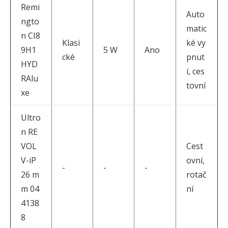
Remi
Auto
ngto
matic
n CI8
Klasi
ké vy
9H1
5 W
Ano
cké
pnut
HYD
í, ces
RAlu
tovní
xe
Ultro
n RE
VOL
Cest
V-iP
ovní,
-
-
-
26 m
rotač
m 04
ní
4138
8