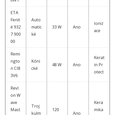
ETA
Fenit
Auto
Ioniz
é 932
matic
33 W
Ano
ace
7 900
ké
00
Remi
Kerat
ngto
Kóni
48 W
Ano
in Pr
n CI8
cké
otect
3V6
Revl
on W
ave
Kera
Troj
Mast
120
mika
kulm
Ano