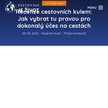
UŽITEČNÉ RADY
MENU
Recenze cestovních kulem:
Jak vybrat tu pravou pro
dokonalý účes na cestách
09. 08. 2025
Vlastimil Vozar
Přidat komentář