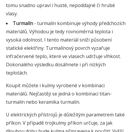
tomu snadno upraví i husté, nepoddajné či hrubé
vlasy.
Turmalín
- turmalín kombinuje výhody předchozích
materiálů. Výhodou je tedy rovnoměrná teplota i
vysoká odolnost. I tento materiál sníží působení
statické elektřiny. Turmalínový povrch vyzařuje
infračervené teplo, které ve vlasech udržuje vlhkost.
Dokonalého výsledku dosáhnete i při nízkých
teplotách.
Koupit můžete i kulmy vyrobené v kombinaci
materiálů. Nejčastěji se jedná o kombinaci titan-
turmalín nebo keramika turmalín.
U elektrických přístrojů je důležitým parametrem také
příkon. V případě trojkulmy příkon určuje, za jak
dlouhou dobu bude kulma připravena k použití. Vyšší