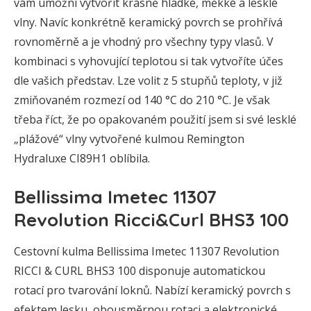
vám umožní vytvořit krásně hladké, měkké a lesklé
vlny. Navíc konkrétně keramický povrch se prohřívá
rovnoměrně a je vhodný pro všechny typy vlasů. V
kombinaci s vyhovující teplotou si tak vytvoříte účes
dle vašich představ. Lze volit z 5 stupňů teploty, v již
zmiňovaném rozmezí od 140 °C do 210 °C. Je však
třeba říct, že po opakovaném použití jsem si své lesklé
„plážové“ vlny vytvořené kulmou Remington
Hydraluxe CI89H1 oblíbila.
Bellissima Imetec 11307
Revolution Ricci&Curl BHS3 100
Cestovní kulma Bellissima Imetec 11307 Revolution
RICCI & CURL BHS3 100 disponuje automatickou
rotací pro tvarování loknů. Nabízí keramický povrch s
efektem lesku, obousměrnou rotaci a elektronické