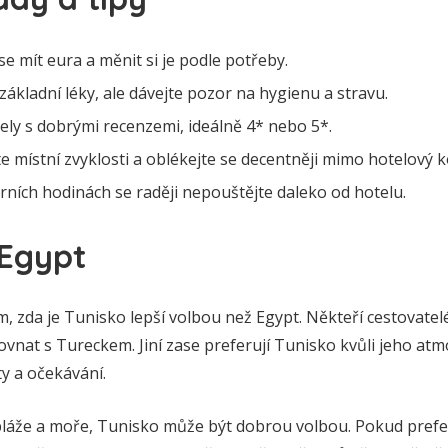
 mít eura a měnit si je podle potřeby.
ákladní léky, ale dávejte pozor na hygienu a stravu.
ely s dobrými recenzemi, ideálně 4* nebo 5*.
 místní zvyklosti a oblékejte se decentněji mimo hotelový 
rních hodinách se raději nepouštějte daleko od hotelu.
 Egypt
m, zda je Tunisko lepší volbou než Egypt. Někteří cestovatelé
rovnat s Tureckem. Jiní zase preferují Tunisko kvůli jeho atm
ity a očekávání.
láže a moře, Tunisko může být dobrou volbou. Pokud prefer