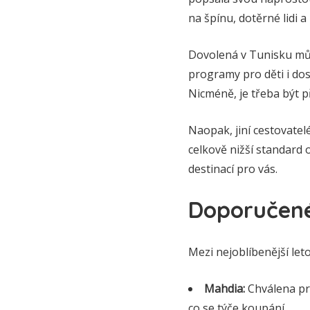
na špínu, dotěrné lidi a
Dovolená v Tunisku může
programy pro děti i dos
Nicméně, je třeba být p
Naopak, jiní cestovatelé
celkově nižší standard 
destinací pro vás.
Doporučené 
Mezi nejoblíbenější leto
Mahdia:
Chválena pro
co se týče koupání.