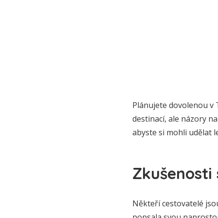
Plánujete dovolenou v T
destinací, ale názory n
abyste si mohli udělat 
Zkušenosti
Někteří cestovatelé jso
popsala svou naprostou 