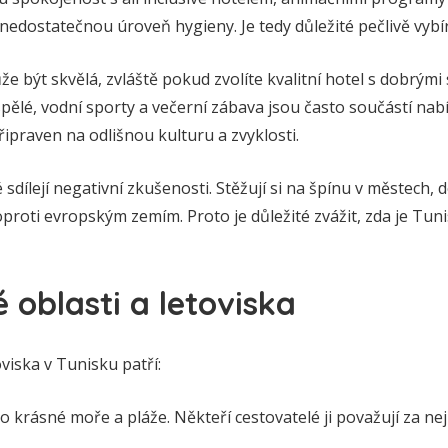
 nedostatečnou úroveň hygieny. Je tedy důležité pečlivě vybír
 být skvělá, zvláště pokud zvolíte kvalitní hotel s dobrými
pělé, vodní sporty a večerní zábava jsou často součástí nabíd
řipraven na odlišnou kulturu a zvyklosti.
 sdílejí negativní zkušenosti. Stěžují si na špínu v městech,
oproti evropským zemím. Proto je důležité zvážit, zda je Tu
oblasti a letoviska
viska v Tunisku patří:
 krásné moře a pláže. Někteří cestovatelé ji považují za nej