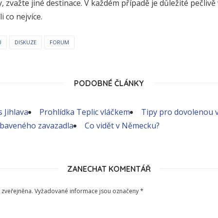
, zvažte jiné destinace. V každém případě je důležité pečlivě 
i co nejvíce.
U
DISKUZE
FORUM
PODOBNÉ ČLÁNKY
 Jihlava
Prohlídka Teplic vláčkem
Tipy pro dovolenou 
baveného zavazadla
Co vidět v Německu?
ZANECHAT KOMENTÁŘ
 zveřejněna.
Vyžadované informace jsou označeny
*