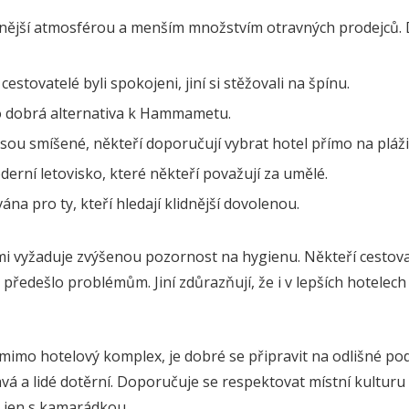
dnější atmosférou a menším množstvím otravných prodejců
cestovatelé byli spokojeni, jiní si stěžovali na špínu.
 dobrá alternativa k Hammametu.
sou smíšené, někteří doporučují vybrat hotel přímo na pláži
erní letovisko, které někteří považují za umělé.
a pro ty, kteří hledají klidnější dovolenou.
i vyžaduje zvýšenou pozornost na hygienu. Někteří cestova
předešlo problémům. Jiní zdůrazňují, že i v lepších hotelech 
mimo hotelový komplex, je dobré se připravit na odlišné pod
 a lidé dotěrní. Doporučuje se respektovat místní kulturu 
e jen s kamarádkou.