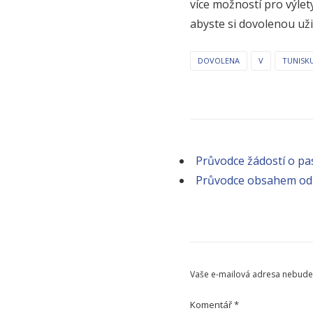
více možností pro výlety
abyste si dovolenou užil
DOVOLENA
V
TUNISK
Průvodce žádostí o pas
Průvodce obsahem od
Vaše e-mailová adresa nebude
Komentář
*