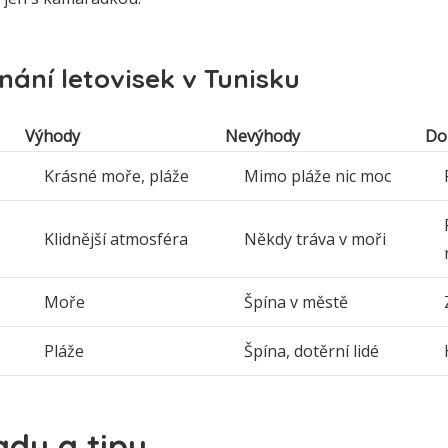
nání letovisek v Tunisku
Výhody
Nevýhody
Do
Krásné moře, pláže
Mimo pláže nic moc
Klidnější atmosféra
Někdy tráva v moři
Moře
Špína v městě
Pláže
Špína, dotěrní lidé
ady a tipy