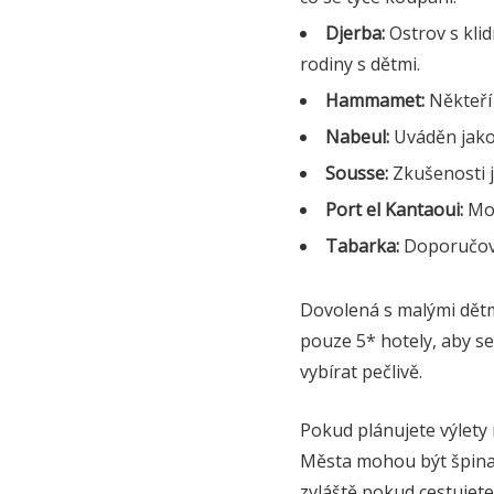
Djerba:
Ostrov s kli
rodiny s dětmi.
Hammamet:
Někteří 
Nabeul:
Uváděn jako
Sousse:
Zkušenosti j
Port el Kantaoui:
Mod
Tabarka:
Doporučován
Dovolená s malými dětm
pouze 5* hotely, aby se 
vybírat pečlivě.
Pokud plánujete výlety 
Města mohou být špinavá
zvláště pokud cestujet