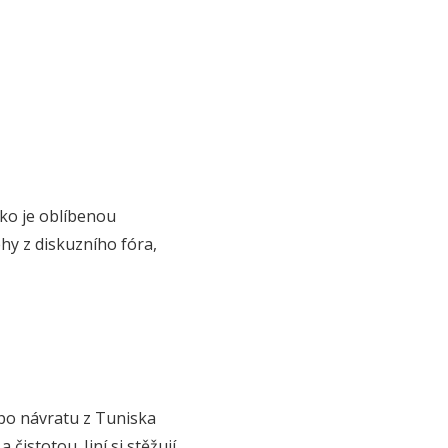
sko je oblíbenou
hy z diskuzního fóra,
h po návratu z Tuniska
istotou. Jiní si stěžují