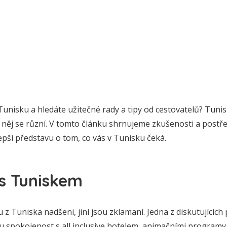
unisku a hledáte užitečné rady a tipy od cestovatelů? Tuni
a něj se různí. V tomto článku shrnujeme zkušenosti a postře
lepší představu o tom, co vás v Tunisku čeká.
 s Tuniskem
u z Tuniska nadšeni, jiní jsou zklamaní. Jedna z diskutujícíc
spokojenost s all inclusive hotelem, animačními programy a č