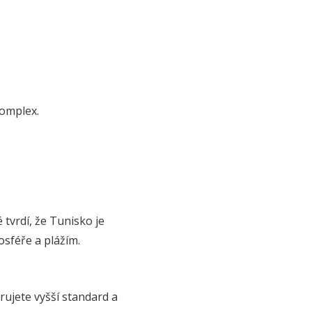
komplex.
 tvrdí, že Tunisko je
osféře a plážím.
ujete vyšší standard a