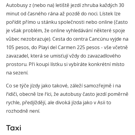
Autobusy z (nebo na) letiště jezdí zhruba každých 30
minut od časného rána až pozdě do noci. Lístek lze
pořídit přímo u stánku společnosti nebo online (často
je však problém, že online vyhledávání některé spoje
vůbec nezobrazuje). Cesta do centra Cancúnu vyjde na
105 pesos, do Playi del Carmen 225 pesos - vše včetně
zavazadel, která se umisťují vždy do zavazadlového
prostoru. Při koupi lístku si vybíráte konkrétní místo
na sezení.
Co se týče jízdy jako takové, záleží samozřejmě i na
řidiči, obecně lze říci, že autobusy často jezdí poměrně
rychle, předjíždějí, ale divoká jízda jako v Asii to
rozhodně není.
Taxi