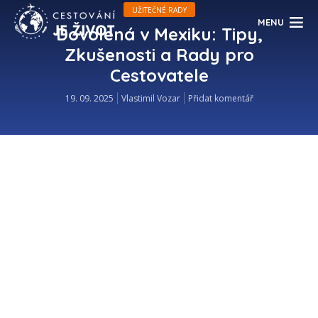
UŽITEČNÉ RADY
MENU
Dovolená v Mexiku: Tipy,
Zkušenosti a Rady pro
Cestovatele
19. 09. 2025
Vlastimil Vozar
Přidat komentář