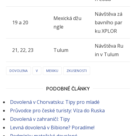
Návštěva zá
Mexická džu
19 a 20
bavního par
ngle
ku XPLOR
Návštěva Ru
21, 22, 23
Tulum
in v Tulum
DOVOLENA
V
MEXIKU
ZKUSENOSTI
PODOBNÉ ČLÁNKY
Dovolená v Chorvatsku: Tipy pro mladé
Průvodce pro české turisty: Víza do Ruska
Dovolená v zahraničí: Tipy
Levná dovolená v Bibione? Poradíme!