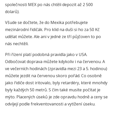
společnosti MEX po nás chtěli depozit až 2 500
dolarů).
Všude se dočtete, že do Mexika potřebujete
mezinárodní řidičák. Pro klid na duši si ho za 50 Kč
udělat můžete. Ale ani v jedné ze tří půjčoven to po
nás nechtěli.
Při řízení platí podobná pravidla jako v USA.
Odbočovat doprava můžete kdykoliv i na červenou. A
ve večerních hodinách (zpravidla mezi 23 a 5. hodinou)
můžete jezdit na červenou skoro pořád. Co osobně
jako řidiče dost iritovalo, byly retardéry, které mnohdy
byly každých 50 metrů. S čím také musíte počítat je
mýto. Placených úseků je zde opravdu hodně a ceny se
odvíjejí podle frekventovanosti a vytížení úseku.