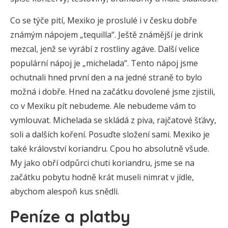
Co se týče pití, Mexiko je proslulé i v česku dobře
známým nápojem „tequilla“. Ještě známější je drink
mezcal, jenž se vyrábí z rostliny agáve. Další velice
populární nápoj je „michelada“. Tento nápoj jsme
ochutnali hned první den a na jedné straně to bylo
možná i dobře. Hned na začátku dovolené jsme zjistili,
co v Mexiku pít nebudeme. Ale nebudeme vám to
vymlouvat. Michelada se skládá z piva, rajčatové šťávy,
soli a dalších koření. Posuďte složení sami. Mexiko je
také království koriandru. Cpou ho absolutně všude.
My jako obří odpůrci chuti koriandru, jsme se na
začátku pobytu hodně krát museli nimrat v jídle,
abychom alespoň kus snědli.
Peníze a platby