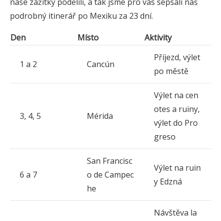
naše zážitky podělili, a tak jsme pro vás sepsali náš
podrobný itinerář po Mexiku za 23 dní.
Den
Místo
Aktivity
Příjezd, výlet
1 a 2
Cancún
po městě
Výlet na cen
otes a ruiny,
3, 4, 5
Mérida
výlet do Pro
greso
San Francisc
Výlet na ruin
6 a 7
o de Campec
y Edzná
he
Návštěva la