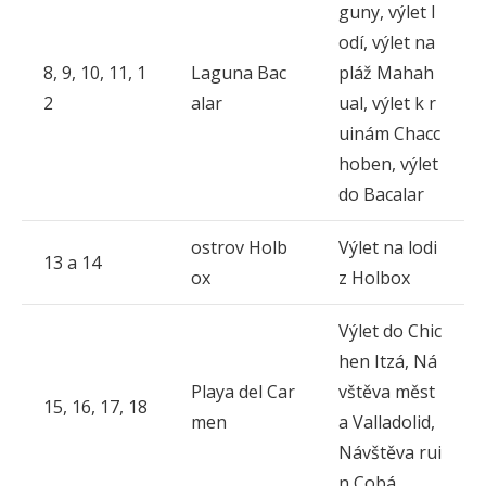
guny, výlet l
odí, výlet na
8, 9, 10, 11, 1
Laguna Bac
pláž Mahah
2
alar
ual, výlet k r
uinám Chacc
hoben, výlet
do Bacalar
ostrov Holb
Výlet na lodi
13 a 14
ox
z Holbox
Výlet do Chic
hen Itzá, Ná
Playa del Car
vštěva měst
15, 16, 17, 18
men
a Valladolid,
Návštěva rui
n Cobá