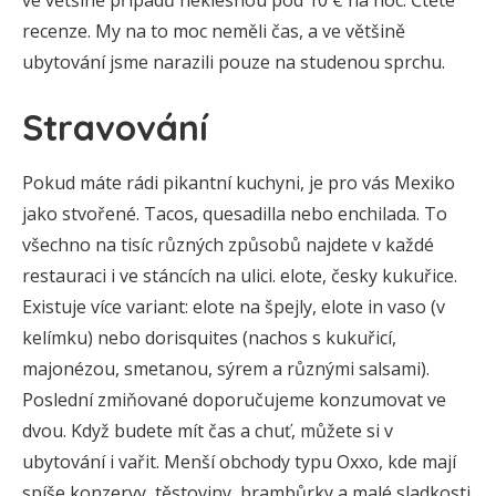
ve většině případů neklesnou pod 10 € na noc. Čtěte
recenze. My na to moc neměli čas, a ve většině
ubytování jsme narazili pouze na studenou sprchu.
Stravování
Pokud máte rádi pikantní kuchyni, je pro vás Mexiko
jako stvořené. Tacos, quesadilla nebo enchilada. To
všechno na tisíc různých způsobů najdete v každé
restauraci i ve stáncích na ulici. elote, česky kukuřice.
Existuje více variant: elote na špejly, elote in vaso (v
kelímku) nebo dorisquites (nachos s kukuřicí,
majonézou, smetanou, sýrem a různými salsami).
Poslední zmiňované doporučujeme konzumovat ve
dvou. Když budete mít čas a chuť, můžete si v
ubytování i vařit. Menší obchody typu Oxxo, kde mají
spíše konzervy, těstoviny, brambůrky a malé sladkosti.