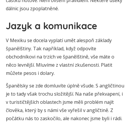
částku hotově. Není ovšem pravidlem. Některé úseky
dálnic jsou zpoplatněné.
Jazyk a komunikace
V Mexiku se docela vyplatí umět alespoň základy
španělštiny. Tak například, když odpovíte
obchodníkovi na trzích ve španělštině, vše máte o
něco levnější. Mluvíme z vlastní zkušenosti. Platit
můžete pesos i dolary.
Španělsky se zde domluvíte úplně všude. S angličtinou
je to tady však trochu složitější. Na naše překvapení, i
v turističtějších oblastech jsme měli problém najít
člověka, který by s námi vše vyřešil v angličtině. Z
počátku nás to zaskočilo, ale nakonec jsme byli i rádi.