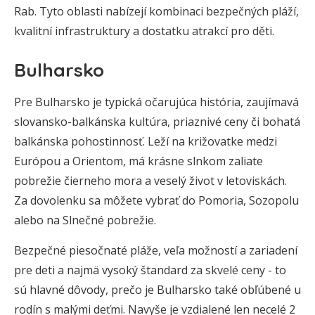
Rab. Tyto oblasti nabízejí kombinaci bezpečných pláží,
kvalitní infrastruktury a dostatku atrakcí pro děti.
Bulharsko
Pre Bulharsko je typická očarujúca história, zaujímavá
slovansko-balkánska kultúra, priaznivé ceny či bohatá
balkánska pohostinnosť. Leží na križovatke medzi
Európou a Orientom, má krásne slnkom zaliate
pobrežie čierneho mora a veselý život v letoviskách.
Za dovolenku sa môžete vybrať do Pomoria, Sozopolu
alebo na Slnečné pobrežie.
Bezpečné piesočnaté pláže, veľa možností a zariadení
pre deti a najmä vysoký štandard za skvelé ceny - to
sú hlavné dôvody, prečo je Bulharsko také obľúbené u
rodín s malými deťmi. Navyše je vzdialené len necelé 2