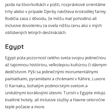
jazda na štvorkolkách v púšti, rozprávkové orientálne
trhy alebo v prípade Djerby návšteva krokodílej farmy.
Rodičia zasa z dôvodu, že môžu mať pohodlnú all
inclusive dovolenku za oveľa nižšiu cenu ako v iných
obľúbených letných destináciách.
Egypt
Egypt púta pozornosť celého sveta svojou jedinečnou
až tajomnou históriou, veľkolepou kultúrou či dávnym
dedičstvom. Pýši sa jedinečnými monumentálnymi
pamiatkami, pyramídami a chrámami v Káhire, Luxore
či Karnaku, bohatým podmorským svetom a
unikátnymi korálovými útesmi. Turisti v Egypte milujú
kvalitné hotely, all inclusive služby a hlavne celoročne
teplé počasie a more.