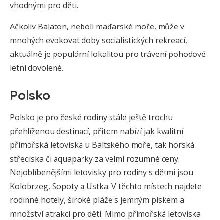
vhodnými pro děti.
Ačkoliv Balaton, neboli maďarské moře, může v
mnohých evokovat doby socialistických rekreací,
aktuálně je populární lokalitou pro trávení pohodové
letní dovolené.
Polsko
Polsko je pro české rodiny stále ještě trochu
přehlíženou destinací, přitom nabízí jak kvalitní
přímořská letoviska u Baltského moře, tak horská
střediska či aquaparky za velmi rozumné ceny.
Nejoblíbenějšími letovisky pro rodiny s dětmi jsou
Kolobrzeg, Sopoty a Ustka. V těchto místech najdete
rodinné hotely, široké pláže s jemným pískem a
množství atrakcí pro děti. Mimo přímořská letoviska