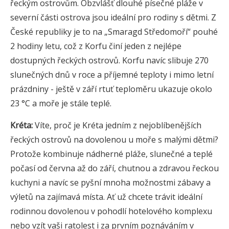
řeckým ostrovům. Obzvlášť dlouhé písečné pláže v
severní části ostrova jsou ideální pro rodiny s dětmi. Z
České republiky je to na „Smaragd Středomoří“ pouhé
2 hodiny letu, což z Korfu činí jeden z nejlépe
dostupných řeckých ostrovů. Korfu navíc slibuje 270
slunečných dnů v roce a příjemné teploty i mimo letní
prázdniny - ještě v září rtuť teploměru ukazuje okolo
23 °C a moře je stále teplé.
Kréta:
Víte, proč je Kréta jedním z nejoblíbenějších
řeckých ostrovů na dovolenou u moře s malými dětmi?
Protože kombinuje nádherné pláže, slunečné a teplé
počasí od června až do září, chutnou a zdravou řeckou
kuchyni a navíc se pyšní mnoha možnostmi zábavy a
výletů na zajímavá místa. Ať už chcete trávit ideální
rodinnou dovolenou v pohodlí hotelového komplexu
nebo vzít vaši ratolest i za prvním poznáváním v