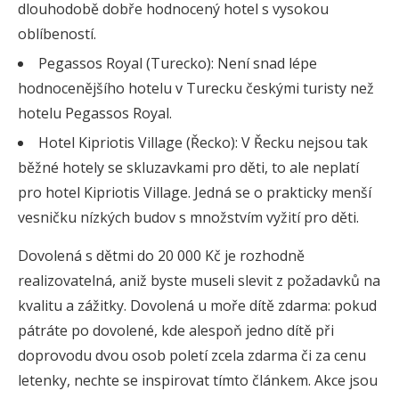
dlouhodobě dobře hodnocený hotel s vysokou
oblíbeností.
Pegassos Royal (Turecko): Není snad lépe
hodnocenějšího hotelu v Turecku českými turisty než
hotelu Pegassos Royal.
Hotel Kipriotis Village (Řecko): V Řecku nejsou tak
běžné hotely se skluzavkami pro děti, to ale neplatí
pro hotel Kipriotis Village. Jedná se o prakticky menší
vesničku nízkých budov s množstvím vyžití pro děti.
Dovolená s dětmi do 20 000 Kč je rozhodně
realizovatelná, aniž byste museli slevit z požadavků na
kvalitu a zážitky. Dovolená u moře dítě zdarma: pokud
pátráte po dovolené, kde alespoň jedno dítě při
doprovodu dvou osob poletí zcela zdarma či za cenu
letenky, nechte se inspirovat tímto článkem. Akce jsou