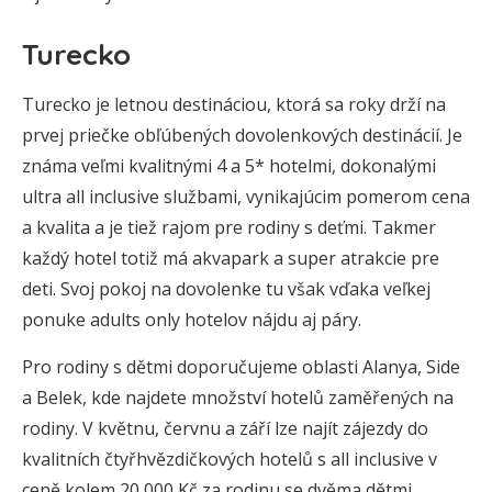
Turecko
Turecko je letnou destináciou, ktorá sa roky drží na
prvej priečke obľúbených dovolenkových destinácií. Je
známa veľmi kvalitnými 4 a 5* hotelmi, dokonalými
ultra all inclusive službami, vynikajúcim pomerom cena
a kvalita a je tiež rajom pre rodiny s deťmi. Takmer
každý hotel totiž má akvapark a super atrakcie pre
deti. Svoj pokoj na dovolenke tu však vďaka veľkej
ponuke adults only hotelov nájdu aj páry.
Pro rodiny s dětmi doporučujeme oblasti Alanya, Side
a Belek, kde najdete množství hotelů zaměřených na
rodiny. V květnu, červnu a září lze najít zájezdy do
kvalitních čtyřhvězdičkových hotelů s all inclusive v
ceně kolem 20 000 Kč za rodinu se dvěma dětmi.