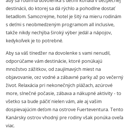
aby sa rodinná dovolenka s deťmi konala v bezpečnej
destinácii, do ktorej sa dá rýchlo a pohodlne dostať
lietadlom. Samozrejme, hotel je šitý na mieru rodinám
s deťmi s neobmedzeným programom all inclusive,
takže nikdy nechýba široký výber jedál a nápojov,
kedykoľvek je to potrebné.
Aby sa váš tínedžer na dovolenke s vami nenudil,
odporúčame vám destinácie, ktoré ponúkajú
množstvo zážitkov, od zaujímavých miest na
objavovanie, cez vodné a zábavné parky až po večerný
život. Relaxácia pri nekonečných plážach, azúrové
more, slnečné počasie, zábava a nákupné aktivity - to
všetko sa bude páčiť nielen vám, ale aj vašim
dospievajúcim deťom na ostrove Fuerteventura. Tento
Kanársky ostrov vhodný pre rodiny však ponúka oveľa
viac.