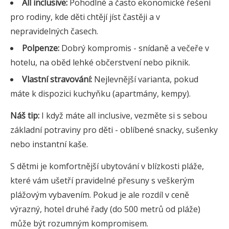
All inclusive:
Pohodlné a často ekonomické řešení
pro rodiny, kde děti chtějí jíst častěji a v
nepravidelných časech.
Polpenze:
Dobrý kompromis - snídaně a večeře v
hotelu, na oběd lehké občerstvení nebo piknik.
Vlastní stravování:
Nejlevnější varianta, pokud
máte k dispozici kuchyňku (apartmány, kempy).
Náš tip:
I když máte all inclusive, vezměte si s sebou
základní potraviny pro děti - oblíbené snacky, sušenky
nebo instantní kaše.
S dětmi je komfortnější ubytování v blízkosti pláže,
které vám ušetří pravidelné přesuny s veškerým
plážovým vybavením. Pokud je ale rozdíl v ceně
výrazný, hotel druhé řady (do 500 metrů od pláže)
může být rozumným kompromisem.