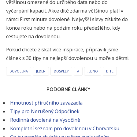
většinou omezené do určitého data nebo do
vyčerpání kapacit. Akce dítě zdarma většinou platí v
rámci First minute dovolené. Nejvyšší slevy získáte do
konce roku nebo na podzim roku předešlého, kdy
cestujete na dovolenou.
Pokud chcete získat více inspirace, připravili jsme
článek s 30 tipy na nejlepší dovolenou u moře s dětmi.
DOVOLENA
JEDEN
DOSPELY
A
JEDNO
DITE
PODOBNÉ ČLÁNKY
Hmotnost příručního zavazadla
Tipy pro Nerušený Odpočinek
Rodinná dovolená na Vysočině
Kompletní seznam pro dovolenou v Chorvatsku