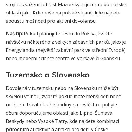
stojí za zvážení i oblast Mazurských jezer nebo horské
oblasti jako Krkonoše na polské straně, kde najdete
spoustu možností pro aktivní dovolenou.
Náš tip:
Pokud plánujete cestu do Polska, zvažte
návštěvu některého z velkých zábavních parků, jako je
Energylandia (největší zábavní park ve střední Evropě)
nebo moderní science centra ve Varšavě či Gdaňsku.
Tuzemsko a Slovensko
Dovolená v tuzemsku nebo na Slovensku může být
skvělou volbou, zvláště pokud máte menší děti nebo
nechcete trávit dlouhé hodiny na cestě. Pro pobyt s
dětmi doporučujeme oblasti jako Lipno, Šumava,
Beskydy nebo Vysoké Tatry, kde najdete kombinaci
přírodních atraktivit a atrakcí pro děti. V České