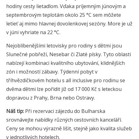
hodiny cesty lietadlom. Vďaka príjemným júnovým a
septembrovým teplotám okolo 25 °C sem môžete
letieť aj mimo hlavnej dovolenkovej sezóny. More je už
v júni vyhriate na 22 °C.
Nejoblíbenějšími letovisky pro rodiny s dětmi jsou
Slunečné pobřeží, Nesebar či Zlaté písky. Tyto oblasti
nabízejí kombinaci kvalitního ubytování, klidnějších
zón i možností zábavy. Týdenní pobyt v
tříhvězdičkovém hotelu s all inclusive pro rodinu se
dvěma dětmi lze pořídit již od 17 000 Kč s leteckou
dopravou z Prahy, Brna nebo Ostravy.
Náš tip:
Při rezervaci zájezdu do Bulharska
srovnávejte nabídky různých cestovních kanceláří.
Ceny se mohou výrazně lišit, stejně jako kvalita služeb
v jednotlivých hotelech.