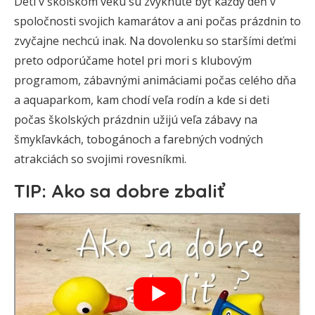
Deti v školskom veku sú zvyknuté byť každý deň v
spoločnosti svojich kamarátov a ani počas prázdnin to
zvyčajne nechcú inak. Na dovolenku so staršími deťmi
preto odporúčame hotel pri mori s klubovým
programom, zábavnými animáciami počas celého dňa
a aquaparkom, kam chodí veľa rodín a kde si deti
počas školských prázdnin užijú veľa zábavy na
šmykľavkách, tobogánoch a farebných vodných
atrakciách so svojimi rovesníkmi.
TIP: Ako sa dobre zbaliť