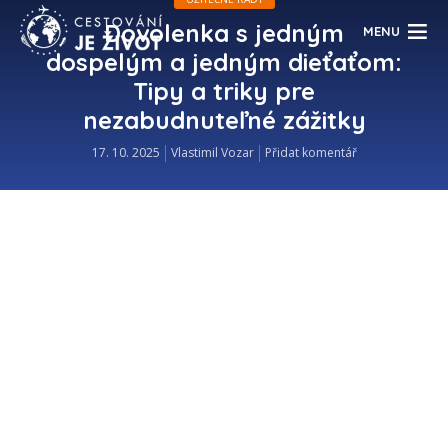
Dovolenka s jedným
MENU
dospelým a jedným dieťaťom:
Tipy a triky pre
nezabudnuteľné zážitky
17. 10. 2025
Vlastimil Vozar
Přidat komentář