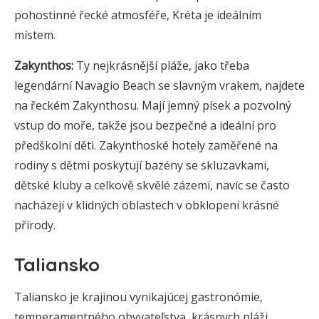
pohostinné řecké atmosféře, Kréta je ideálním
místem.
Zakynthos:
Ty nejkrásnější pláže, jako třeba
legendární Navagio Beach se slavným vrakem, najdete
na řeckém Zakynthosu. Mají jemný písek a pozvolný
vstup do moře, takže jsou bezpečné a ideální pro
předškolní děti. Zakynthoské hotely zaměřené na
rodiny s dětmi poskytují bazény se skluzavkami,
dětské kluby a celkově skvělé zázemí, navíc se často
nacházejí v klidných oblastech v obklopení krásné
přírody.
Taliansko
Taliansko je krajinou vynikajúcej gastronómie,
temperamentného obyvateľstva, krásnych pláži,