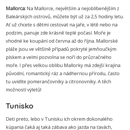
Mallorca:
Na Mallorce, největším a nejoblíbenějším z
Baleárských ostrovů, můžete být už za 2,5 hodiny letu.
Ať už chcete s dětmi cestovat na jaře, v létě nebo na
podzim, panuje zde krásně teplé počasí. Moře je
vhodné ke koupání od června až do října. Mallorské
pláže jsou ve většině případů pokryté jemňoučkým
pískem a velmi pozvolna se noří do průzračného
moře. I přes velkou oblibu Mallorky má zdejší krajina
původní, romantický ráz a nádhernou přírodu, často
tu uvidíte pomerančovníky a citronovníky. A těch
možností výletů!
Tunisko
Deti preto, lebo v Tunisku ich okrem dokonalého
kúpania čaká aj taká zábava ako jazda na ťavách,