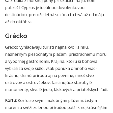
sa zrodila z morskej peny pri skalách na južnom
pobreží. Cyprus je ideálnou dovolenkovou
destináciou, pretože letná sezóna tu trvá už od mája
až do októbra.
Grécko
Grécko vyhľadávajú turisti najmä kvôli slnku,
nádherným piesočnatým plážam, priezračnému moru
a výbornej gastronómii. Krajina, ktorú si bohovia
vybrali za svoje sídlo, však ponúka omnoho viac -
krásnu, drsnú prírodu aj na pevnine, množstvo
ostrovov a ostrovčekov, fascinujúce starobylé
monumenty, skvelé jedlo, láskavých a priateľských ľudí.
Korfu:
Korfu se svými malebnými plážemi, čistým
mořem a svěží zelenou přírodou patří k nejkrásnějším