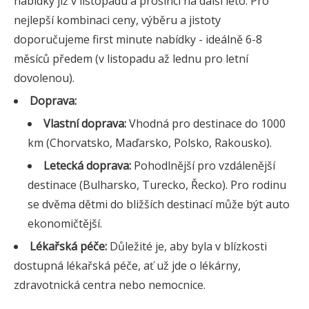
nabídky již v listopadu a prosinci na další léto. Pro
nejlepší kombinaci ceny, výběru a jistoty
doporučujeme first minute nabídky - ideálně 6-8
měsíců předem (v listopadu až lednu pro letní
dovolenou).
Doprava:
Vlastní doprava:
Vhodná pro destinace do 1000
km (Chorvatsko, Maďarsko, Polsko, Rakousko).
Letecká doprava:
Pohodlnější pro vzdálenější
destinace (Bulharsko, Turecko, Řecko). Pro rodinu
se dvěma dětmi do bližších destinací může být auto
ekonomičtější.
Lékařská péče:
Důležité je, aby byla v blízkosti
dostupná lékařská péče, ať už jde o lékárny,
zdravotnická centra nebo nemocnice.