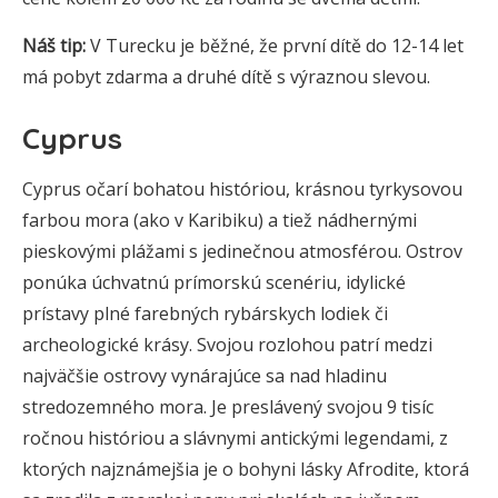
Náš tip:
V Turecku je běžné, že první dítě do 12-14 let
má pobyt zdarma a druhé dítě s výraznou slevou.
Cyprus
Cyprus očarí bohatou históriou, krásnou tyrkysovou
farbou mora (ako v Karibiku) a tiež nádhernými
pieskovými plážami s jedinečnou atmosférou. Ostrov
ponúka úchvatnú prímorskú scenériu, idylické
prístavy plné farebných rybárskych lodiek či
archeologické krásy. Svojou rozlohou patrí medzi
najväčšie ostrovy vynárajúce sa nad hladinu
stredozemného mora. Je preslávený svojou 9 tisíc
ročnou históriou a slávnymi antickými legendami, z
ktorých najznámejšia je o bohyni lásky Afrodite, ktorá