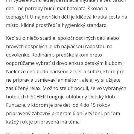
Pri výbere konkrétnej destinácie myslite na vek vašich
detí. Iné potreby budú mať batolata, školáci a
teenageři. U najmenších dětí je klíčová krátká cesta na
místo, klidné prostředí a hygienický standard.
Keď sú o niečo staršie, spoločnosť iných detí alebo
hravých dospelých je ich najväčšou radosťou na
dovolenke. Rodinám s predškolákom preto
odporúčame vybrať si dovolenku s detským klubom.
Nielenže deti budú nadšené z hier a súťaží, ktoré pre
ne pripravia usmievaví animátori, ale aj vy si užijete
zaslúžený relax. Možno ste už počuli, že vo vybraných
hoteloch FISCHER funguje obľúbený Detský klub
Funtazie, v ktorom je pre deti od 4 do 15 rokov
pripravený zábavný program 6 dní v týždni, pričom
každý rok je pripravená iná téma.