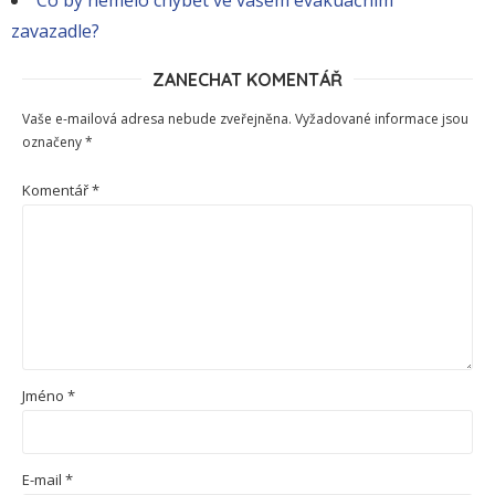
Co by nemělo chybět ve vašem evakuačním
zavazadle?
ZANECHAT KOMENTÁŘ
Vaše e-mailová adresa nebude zveřejněna.
Vyžadované informace jsou
označeny
*
Komentář
*
Jméno
*
E-mail
*