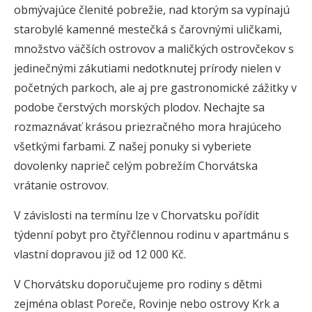
obmývajúce členité pobrežie, nad ktorým sa vypínajú
starobylé kamenné mestečká s čarovnými uličkami,
množstvo väčších ostrovov a maličkých ostrovčekov s
jedinečnými zákutiami nedotknutej prírody nielen v
početných parkoch, ale aj pre gastronomické zážitky v
podobe čerstvých morských plodov. Nechajte sa
rozmaznávať krásou priezračného mora hrajúceho
všetkými farbami. Z našej ponuky si vyberiete
dovolenky naprieč celým pobrežím Chorvátska
vrátanie ostrovov.
V závislosti na termínu lze v Chorvatsku pořídit
týdenní pobyt pro čtyřčlennou rodinu v apartmánu s
vlastní dopravou již od 12 000 Kč.
V Chorvátsku doporučujeme pro rodiny s dětmi
zejména oblast Poreče, Rovinje nebo ostrovy Krk a