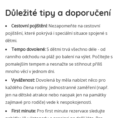
Důležité tipy a doporučení
Cestovní pojištění:
Nezapomeňte na cestovní
pojištění, které pokrývá i speciální situace spojené s
dětmi.
Tempo dovolené:
S dětmi trvá všechno déle - od
ranního odchodu na pláž po balení na výlet. Počítejte s
pomalejším tempem a nesnažte se stihnout příliš
mnoho věcí v jednom dni.
Vyváženost:
Dovolená by měla nabízet něco pro
každého člena rodiny. Jednostranné zaměření (např.
jen na dětské atrakce nebo naopak jen na památky
zajímavé pro rodiče) vede k nespokojenosti.
First minute:
Pro first minute rezervace sledujte