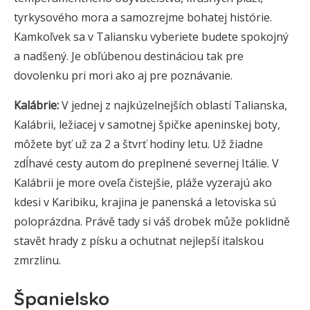
tyrkysového mora a samozrejme bohatej histórie.
Kamkoľvek sa v Taliansku vyberiete budete spokojný
a nadšený. Je obľúbenou destináciou tak pre
dovolenku pri mori ako aj pre poznávanie.
Kalábrie:
V jednej z najkúzelnejších oblastí Talianska,
Kalábrii, ležiacej v samotnej špičke apeninskej boty,
môžete byť už za 2 a štvrť hodiny letu. Už žiadne
zdĺhavé cesty autom do preplnené severnej Itálie. V
Kalábrii je more oveľa čistejšie, pláže vyzerajú ako
kdesi v Karibiku, krajina je panenská a letoviska sú
poloprázdna. Právě tady si váš drobek může poklidně
stavět hrady z písku a ochutnat nejlepší italskou
zmrzlinu.
Španielsko