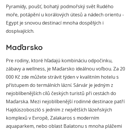
Pyramídy, poušť, bohatý podmořský svět Rudého
moře, potápění u korálových útesů a nádech orientu -
Egypt je snovou destinací mnoha dospělých i
dospívajících.
Maďarsko
Pre rodiny, ktoré hľadajú kombináciu odpočinku,
zábavy a wellness, je Maďarsko ideálnou voľbou. Za 20
000 Kč zde můžete strávit týden v kvalitním hotelu s
přístupem do termálních lázní. Sárvár je jedným z
nejoblíbenějších cílů českých turistů při cestách do
Maďarska. Mezi nejoblíbenější rodinné destinace patří
Hajdúszoboszló s jedním z největších lázeňských
komplexů v Evropě, Zalakaros s moderním
aquaparkem, nebo oblast Balatonu s mnoha plážemi