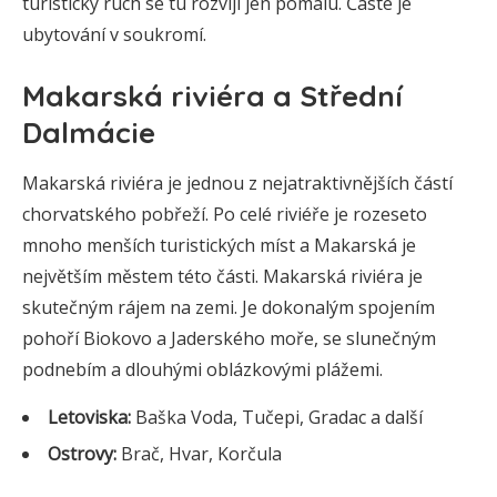
turistický ruch se tu rozvíjí jen pomalu. Časté je
ubytování v soukromí.
Makarská riviéra a Střední
Dalmácie
Makarská riviéra je jednou z nejatraktivnějších částí
chorvatského pobřeží. Po celé riviéře je rozeseto
mnoho menších turistických míst a Makarská je
největším městem této části. Makarská riviéra je
skutečným rájem na zemi. Je dokonalým spojením
pohoří Biokovo a Jaderského moře, se slunečným
podnebím a dlouhými oblázkovými plážemi.
Letoviska:
Baška Voda, Tučepi, Gradac a další
Ostrovy:
Brač, Hvar, Korčula