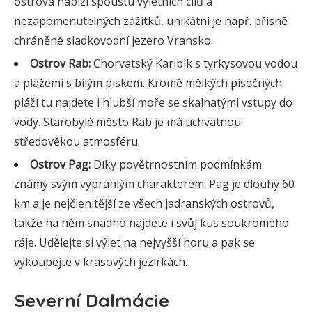
ostrova nabízí spoustu výletních cílů a
nezapomenutelných zážitků, unikátní je např. přísně
chráněné sladkovodní jezero Vransko.
Ostrov Rab:
Chorvatský Karibik s tyrkysovou vodou
a plážemi s bílým pískem. Kromě mělkých písečných
pláží tu najdete i hlubší moře se skalnatými vstupy do
vody. Starobylé město Rab je má úchvatnou
středověkou atmosféru.
Ostrov Pag:
Díky povětrnostním podmínkám
známý svým vyprahlým charakterem. Pag je dlouhý 60
km a je nejčlenitější ze všech jadranských ostrovů,
takže na něm snadno najdete i svůj kus soukromého
ráje. Udělejte si výlet na nejvyšší horu a pak se
vykoupejte v krasových jezírkách.
Severní Dalmácie