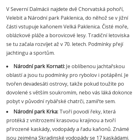
V Severní Dalmácii najdete dvě Chorvatská pohoří,
Velebit a Národní park Paklenica, do něhož se v jižní
části vstupuje kaňonem Velká Paklenica. Čisté moře,
oblázkové pláže a borovicové lesy. Tradiční letoviska
se tu začala rozvíjet až v 70. letech. Podmínky přejí
jachtingu a sportům.
Národní park Kornati:
Je oblíbenou jachtařskou
oblastí a jsou tu podmínky pro rybolov i potápění. Je
tvořen devadesáti ostrovy, takže pokud toužíte po
dovolené s větším soukromím, nebo vás láká dokonce
pobyt v původní rybářské chatrči, zamiřte sem.
Národní park Krka:
Tvoří povodí řeky, která
protéká z vnitrozemí krasovou krajinou a tvoří
přirozené kaskády, vodopády a řadu kaňonů. Známé
jsou zejména Skradinské vodopády se 17 kaskádami.