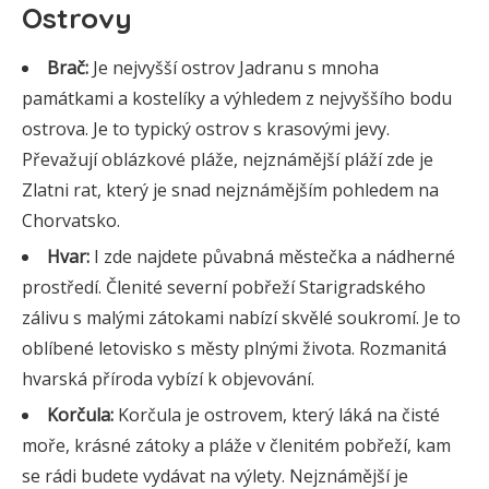
Ostrovy
Brač:
Je nejvyšší ostrov Jadranu s mnoha
památkami a kostelíky a výhledem z nejvyššího bodu
ostrova. Je to typický ostrov s krasovými jevy.
Převažují oblázkové pláže, nejznámější pláží zde je
Zlatni rat, který je snad nejznámějším pohledem na
Chorvatsko.
Hvar:
I zde najdete půvabná městečka a nádherné
prostředí. Členité severní pobřeží Starigradského
zálivu s malými zátokami nabízí skvělé soukromí. Je to
oblíbené letovisko s městy plnými života. Rozmanitá
hvarská příroda vybízí k objevování.
Korčula:
Korčula je ostrovem, který láká na čisté
moře, krásné zátoky a pláže v členitém pobřeží, kam
se rádi budete vydávat na výlety. Nejznámější je