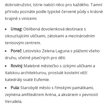
dobrodružství, Istrie nabízí něco pro každého. Tamní
přírodu poznáte podle typické červené půdy v krásné
krajině s vinicemi.
Umag:
Oblíbená dovolenková destinace s
okouzlujícími uličkami, zátokami a mezinárodním
tenisovým centrem.
Poreč:
Letovisko Zelena Laguna s plážemi všeho
druhu, včetně písečných pro děti.
Rovinj:
Malebné městečko s úzkými uličkami a
italskou architekturou, proslulé kostelní věží
katedrály svaté Eufemie.
Pula:
Starobylé město s římskými památkami,
zejména amfiteátrem Aréna, a akváriem v pevnosti
Verudela.