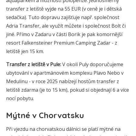
aquaparkem a možností polopenze. Jednosměrný
transfer z letiště vyjde na 55 EUR (v ceně je i dětská
sedačka). Tuto dopravu zajišťuje např. společnost
Adria Transfer, ale využít můžete i společnost Bolt či
jiné. Přímo v Zadaru v části Borik je pak komornější
resort Falkensteiner Premium Camping Zadar - z
letiště jen 15 km.
Transfer z letiště v Pule:
V okolí Puly doporučujeme
ubytování v apartmánovém komplexu Plavo Nebo v
Medulinu - v roce 2025 nabízejí hostům transfer z
letiště zdarma (je to 15 km), pokud si objednají 6 a více
nocí pobytu.
Mýtné v Chorvatsku
Při vjezdu na chorvatskou dálnici se platí mýtné na