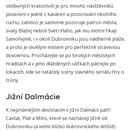
oblíbených kratochvílí je pro mnoho návštěvníků
posezení v jedné z kaváren a pozorování okolního
ruchu, zatímco je samotné pozoruje patron města,
svatý Blažej neboli Sveti Vlaho, jak mu místní říkají.
Samořejmě, i v okolí Dubrovníku jsou nádherné pláže,
a proto je skvělým místem pro perfektně strávenou
dovolenou. Procházejte se po širokých městských
hradbách a v jeho dlážděných uličkách pátrejte po
lokacích, kde se natáčely scény slavného seriálu Hry o
trůny.
Jižní Dalmácie
K nejznámějším destinacím v Jižní Dalmácii patří
Cavtat, Plat a Mlini, které se nacházejí jižně od
Dubrovníku (a velmi blízko dubrovnického letiště).