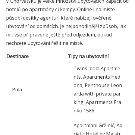
V Chorvatsku je velké množství ubytovacích kapacit od
hotelů po apartmány či kempy. Online i na místě
působí desítky agentur, které nabízejí ověřené
ubytování od domácích. Je nejpohodlnější způsob, jak
mít vše připravené ještě před odjezdem, pokud
nechcete ubytování řešit na místě.
Destinace
Tipy na ubytování
Twins Idola Apartme
nts, Apartments Hed
ona, Penthouse Leon
Pula
arda with private par
king, Apartments Fra
nko 1586
Apartmani Gržinić, Ad
riatic Hotel by Maistr