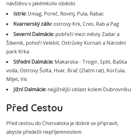
návštěvu v jakémkoliv období.
Istrie:
Umag, Poreč, Rovinj, Pula, Rabac
Kvarnerský záliv:
ostrovy Krk, Cres, Rab a Pag
Severní Dalmácie:
pobřeží mezi městy Zadar a
Šibenik, pohoří Velebit, Ostrůvky Kornati a Národní
park Krka
Střední Dalmácie:
Makarska - Trogir, Split, Baška
voda, Ostrovy Šolta, Hvar, Brač (Zlatni rat), Korčula,
Mljet, Vis
Jižní Dalmácie:
nejjižnější oblast kolem Dubrovníku
Před Cestou
Před cestou do Chorvatska je dobré se připravit,
abyste předešli nepříjemnostem.