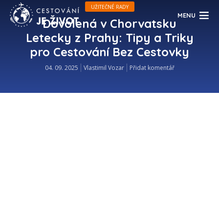
UŽITEČNÉ RADY
MENU
Dovolená v Chorvatsku
Letecky z Prahy: Tipy a Triky
pro Cestování Bez Cestovky
04. 09. 2025
Vlastimil Vozar
Přidat komentář