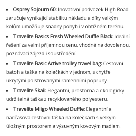
Osprey Sojourn 60:
Inovativní podvozek High Road
zaručuje vynikající stabilitu nákladu a díky velkým
kolům umožňuje snadný pohyb i v obtížném terénu.
Travelite Basics Fresh Wheeled Duffle Black:
Ideální
řešení za velmi příjemnou cenu, vhodné na dovolenou,
poznávací zájezd i soustředění.
Travelite Basic Active trolley travel bag:
Cestovní
batoh a taška na kolečkách v jednom, s chytře
ukrytými polstrovanými ramenními popruhy.
Travelite Skaii:
Elegantní, prostorná a ekologicky
udržitelná taška z recyklovaného polyesteru.
Travelite Miigo Wheeled Duffle:
Elegantní a
nadčasová cestovní taška na kolečkách s velkým
úložným prostorem a výsuvným kovovým madlem.