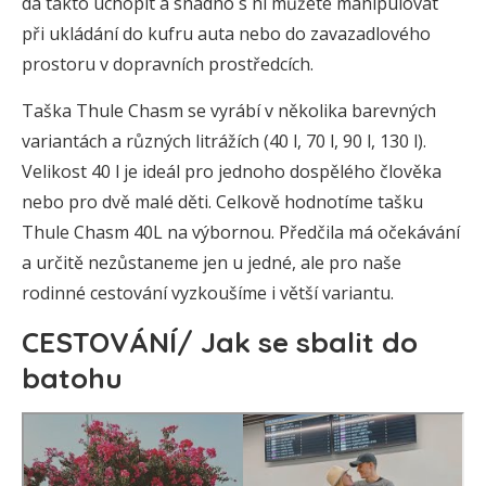
dá takto uchopit a snadno s ní můžete manipulovat
při ukládání do kufru auta nebo do zavazadlového
prostoru v dopravních prostředcích.
Taška Thule Chasm se vyrábí v několika barevných
variantách a různých litrážích (40 l, 70 l, 90 l, 130 l).
Velikost 40 l je ideál pro jednoho dospělého člověka
nebo pro dvě malé děti. Celkově hodnotíme tašku
Thule Chasm 40L na výbornou. Předčila má očekávání
a určitě nezůstaneme jen u jedné, ale pro naše
rodinné cestování vyzkoušíme i větší variantu.
CESTOVÁNÍ/ Jak se sbalit do
batohu