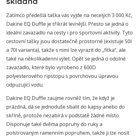
skladná
Zatímco předešlá taška vás vyjde na necelých 3 000 Kč,
Dakine EQ Duffle je třikrát levnější. Přesto se jedná o
ideální zavazadlo na cesty i pro sportovní aktivity. Tyto
cestovní tašky jsou dostatečně prostorné (existuje 50l
a 70l varianta), takže s nimi lze vyrazit do „fitka“, ale
také na několikadenní výlet. Opět se jedná o odolné
zavazadlo, které bylo vyrobeno z 600D
polyesterového ripstopu s povrchovou úpravou
odpuzující vodu.
Dakine EQ Duffle zaujme rovněž tím, že když je
prázdná, dá se jednoduše sbalit do kapsy anebo do
skříně, protože nezabírá v podstatě žádné místo.
Disponuje také dvěma popruhy do ruky a
polstrovaným ramenním popruhem, takže ji lze nosit