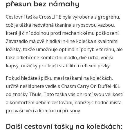
přesun bez námahy
Cestovní taška CrossLITE byla vyrobena z grogrénu,
což je těžká hedvábná tkanina s rypsovou vazbou,
která ji činí odolnou proti mechanickému poškození.
Zavazadlo má dvě hladká in-line kolečka s kvalitními
ložisky, takže umožňuje optimální pohyb v terénu, ale
také odlehčené komfortní madlo, dvě ucha, vnější
kapsy, nožičky pro lepší stabilitu i reflexní prvky.
Pokud hledáte špičku mezi taškami na kolečkách,
určitě nešlápnete vedle s Chasm Carry On Duffel 40L
od značky Thule. Tato taška vás ohromí svou velikostí
a komfortem během cestování, nabízejíc hodně místa
pro vaše věci a komfortní přesuny.
Další cestovní tašky na kolečkách: