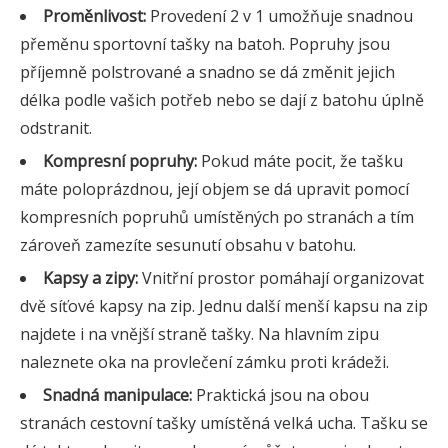
Proměnlivost:
Provedení 2 v 1 umožňuje snadnou
přeměnu sportovní tašky na batoh. Popruhy jsou
příjemně polstrované a snadno se dá změnit jejich
délka podle vašich potřeb nebo se dají z batohu úplně
odstranit.
Kompresní popruhy:
Pokud máte pocit, že tašku
máte poloprázdnou, její objem se dá upravit pomocí
kompresních popruhů umístěných po stranách a tím
zároveň zamezíte sesunutí obsahu v batohu.
Kapsy a zipy:
Vnitřní prostor pomáhají organizovat
dvě síťové kapsy na zip. Jednu další menší kapsu na zip
najdete i na vnější straně tašky. Na hlavním zipu
naleznete oka na provlečení zámku proti krádeži.
Snadná manipulace:
Praktická jsou na obou
stranách cestovní tašky umístěná velká ucha. Tašku se