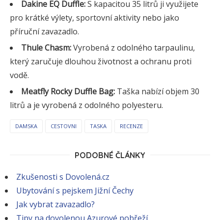
Dakine EQ Duffle:
S kapacitou 35 litrů ji využijete
pro krátké výlety, sportovní aktivity nebo jako
příruční zavazadlo.
Thule Chasm:
Vyrobená z odolného tarpaulinu,
který zaručuje dlouhou životnost a ochranu proti
vodě.
Meatfly Rocky Duffle Bag:
Taška nabízí objem 30
litrů a je vyrobená z odolného polyesteru.
DAMSKA
CESTOVNI
TASKA
RECENZE
PODOBNÉ ČLÁNKY
Zkušenosti s Dovolená.cz
Ubytování s pejskem Jižní Čechy
Jak vybrat zavazadlo?
Tipy na dovolenou Azurové pobřeží