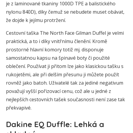
je z laminované tkaniny 1000D TPE a balistického
nylonu 840D), díky čemuž se nebudete muset obávat,
že dojde k jejímu protržení.
Cestovní taška The North Face Gilman Duffel je velmi
praktická, a to i díky vnitřnímu členění. Kromě
prostorné hlavní komory totiž mj. disponuje
samostatnou kapsu na špinavé boty či použité
oblečení. Používat ji přitom lze jako klasickou tašku s
rukojetěmi, ale při delším přesunu ji můžete použít
rovněž jako batoh. Uživatelé tak za jediné negativum
považují vyšší pořizovací cenu, což ale u jedné z
nejlepších cestovních tašek současnosti není zase tak
překvapivé.
Dakine EQ Duffle: Lehká a