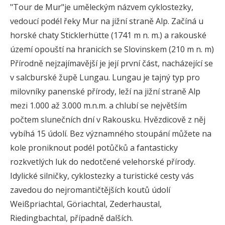
"Tour de Mur"je uměleckým názvem cyklostezky,
vedoucí podél řeky Mur na jižní straně Alp. Začíná u
horské chaty Sticklerhütte (1741 m n. m.) a rakouské
území opouští na hranicích se Slovinskem (210 m n. m)
Přírodně nejzajímavější je její první část, nacházející se
v salcburské župě Lungau. Lungau je tajný typ pro
milovníky panenské přírody, leží na jižní straně Alp
mezi 1.000 až 3.000 m.n.m. a chlubí se největším
počtem slunečních dní v Rakousku. Hvězdicově z něj
vybíhá 15 údolí. Bez významného stoupání můžete na
kole proniknout podél potůčků a fantasticky
rozkvetlých luk do nedotčené velehorské přírody.
Idylické silničky, cyklostezky a turistické cesty vás
zavedou do nejromantičtějších koutů údolí
Weißpriachtal, Göriachtal, Zederhaustal,
Riedingbachtal, případně dalších.