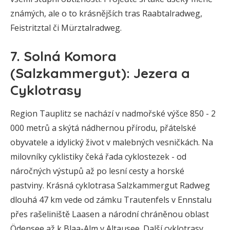
známých, ale o to krásnějších tras Raabtalradweg,
Feistritztal či Mürztalradweg.
7. Solná Komora
(Salzkammergut): Jezera a
Cyklotrasy
Region Tauplitz se nachází v nadmořské výšce 850 - 2
000 metrů a skýtá nádhernou přírodu, přátelské
obyvatele a idylický život v malebných vesničkách. Na
milovníky cyklistiky čeká řada cyklostezek - od
náročných výstupů až po lesní cesty a horské
pastviny. Krásná cyklotrasa Salzkammergut Radweg
dlouhá 47 km vede od zámku Trautenfels v Ennstalu
přes rašeliniště Laasen a národní chráněnou oblast
Ödensee až k Blaa-Alm v Altausee. Další cyklotrasy