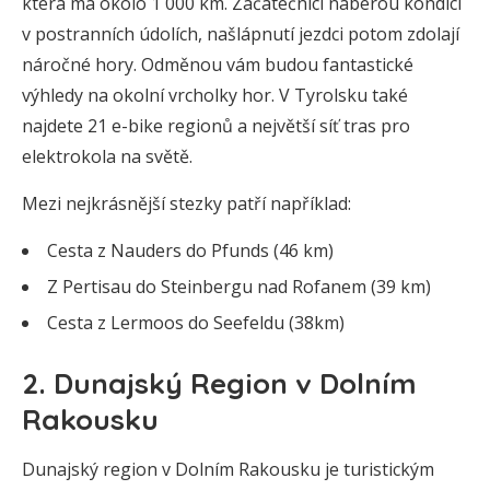
která má okolo 1 000 km. Začátečníci naberou kondici
v postranních údolích, našlápnutí jezdci potom zdolají
náročné hory. Odměnou vám budou fantastické
výhledy na okolní vrcholky hor. V Tyrolsku také
najdete 21 e-bike regionů a největší síť tras pro
elektrokola na světě.
Mezi nejkrásnější stezky patří například:
Cesta z Nauders do Pfunds (46 km)
Z Pertisau do Steinbergu nad Rofanem (39 km)
Cesta z Lermoos do Seefeldu (38km)
2. Dunajský Region v Dolním
Rakousku
Dunajský region v Dolním Rakousku je turistickým