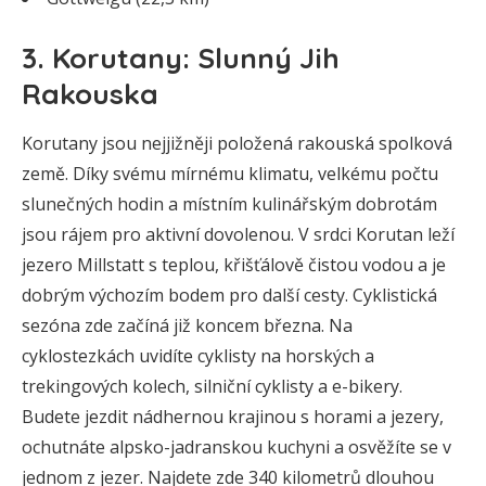
3. Korutany: Slunný Jih
Rakouska
Korutany jsou nejjižněji položená rakouská spolková
země. Díky svému mírnému klimatu, velkému počtu
slunečných hodin a místním kulinářským dobrotám
jsou rájem pro aktivní dovolenou. V srdci Korutan leží
jezero Millstatt s teplou, křišťálově čistou vodou a je
dobrým výchozím bodem pro další cesty. Cyklistická
sezóna zde začíná již koncem března. Na
cyklostezkách uvidíte cyklisty na horských a
trekingových kolech, silniční cyklisty a e-bikery.
Budete jezdit nádhernou krajinou s horami a jezery,
ochutnáte alpsko-jadranskou kuchyni a osvěžíte se v
jednom z jezer. Najdete zde 340 kilometrů dlouhou