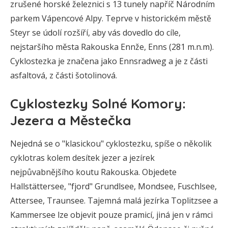
zrušené horské železnici s 13 tunely napříč Národním
parkem Vápencové Alpy. Teprve v historickém městě
Steyr se údolí rozšíří, aby vás dovedlo do cíle,
nejstaršího města Rakouska Ennže, Enns (281 m.n.m).
Cyklostezka je značena jako Ennsradweg a je z části
asfaltová, z části šotolinová.
Cyklostezky Solné Komory:
Jezera a Městečka
Nejedná se o "klasickou" cyklostezku, spíše o několik
cyklotras kolem desítek jezer a jezírek
nejpůvabnějšího koutu Rakouska. Objedete
Hallstättersee, "fjord" Grundlsee, Mondsee, Fuschlsee,
Attersee, Traunsee. Tajemná malá jezírka Toplitzsee a
Kammersee lze objevit pouze pramicí, jiná jen v rámci