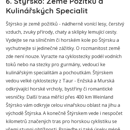
6. Štýrsko: Země Požitků a
Kulinářských Specialit
Štýrsko je země požitků - nádherně vonící lesy, čerstvý
vzduch, zvuky přírody, chaty a sklípky lemující cesty.
Vydejte se na silničním či horském kole po Štýrsku a
vychutnejte si jedinečné zážitky. O rozmanitost země
zde není nouze. Vyrazte na cyklostezky podél vodních
toků nebo na stezky pro gurmány, vedoucí ke
kulinářským specialitám a pochoutkám. Štýrskem
vedou velké cyklostezky z Taur - Enžská a Murská
odkrývající horské vrcholy, bystřiny či romantické
vesničky. Další trasa měřící přes 400 km Weinland
Štýrsko vám odkryje celou vinařskou oblast na jihu a
východě Štýrska. A konečně Štýrskem vede i nespočet
kilometrů značených tras pro horskou cyklistiku se
všemi stupni obtížnosti. Projeďte si také úseky méně