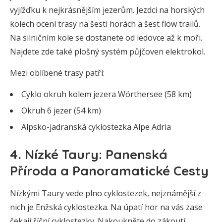
vyjížďku k nejkrásnějším jezerům. Jezdci na horských
kolech ocení trasy na šesti horách a šest flow trailů.
Na silničním kole se dostanete od ledovce až k moři.
Najdete zde také plošný systém půjčoven elektrokol.
Mezi oblíbené trasy patří:
Cyklo okruh kolem jezera Wörthersee (58 km)
Okruh 6 jezer (54 km)
Alpsko-jadranská cyklostezka Alpe Adria
4. Nízké Taury: Panenská
Příroda a Panoramatické Cesty
Nízkými Taury vede plno cyklostezek, nejznámější z
nich je Enžská cyklostezka. Na úpatí hor na vás zase
čekají říční cyklostezky. Nakoukněte do zákoutí