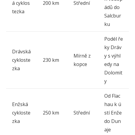
á cyklos
200 km
Střední
ádů do
tezka
Salcbur
ku
Podél ře
ky Dráv
Drávská
Mírně z
y s výhl
cykloste
230 km
kopce
edy na
zka
Dolomit
y
Od Flac
Enžská
hau k ú
cykloste
250 km
Střední
stí Enže
zka
do Dun
aje