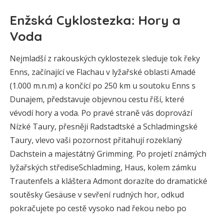
Enžská Cyklostezka: Hory a
Voda
Nejmladší z rakouských cyklostezek sleduje tok řeky
Enns, začínající ve Flachau v lyžařské oblasti Amadé
(1.000 m.n.m) a končící po 250 km u soutoku Enns s
Dunajem, představuje objevnou cestu říší, které
vévodí hory a voda. Po pravé straně vás doprovází
Nízké Taury, přesněji Radstadtské a Schladmingské
Taury, vlevo vaši pozornost přitahují rozeklaný
Dachstein a majestátný Grimming. Po projetí známých
lyžařských střediseSchladming, Haus, kolem zámku
Trautenfels a kláštera Admont dorazíte do dramatické
soutěsky Gesäuse v sevření rudných hor, odkud
pokračujete po cestě vysoko nad řekou nebo po