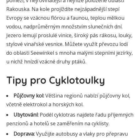
pomezí, v nejrovinatější a nejníže položené oblasti
Rakouska. Na kole projíždíte nejzápadnější stepí
Evropy se vzácnou flórou a faunou, teplou mělkou
vodou, nadprůměrným množstvím slunečních dní.
Jezero lemují proslulé vinice, široký pás rákosu, louky,
stylové vinařské vesnice. Můžete využít převozu lodí
do oblasti Seewinkel s mnoha malými stepními jezírky,
u nichž hnízdí vzácné druhy ptáků.
Tipy pro Cyklotoulky
Půjčovny kol:
Většina regionů nabízí půjčovny kol,
včetně elektrokol a horských kol.
Ubytování:
Podél cyklotras najdete řadu příjemných
penzionů a hotelů se zaměřením na cyklisty.
Doprava:
Využijte autobusy a vlaky pro přepravu