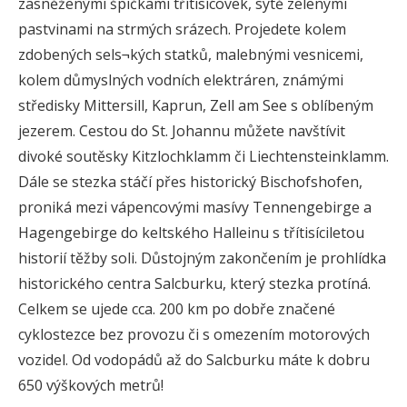
zasněženými špičkami třítisícovek, sytě zelenými
pastvinami na strmých srázech. Projedete kolem
zdobených sels¬kých statků, malebnými vesnicemi,
kolem důmyslných vodních elektráren, známými
středisky Mittersill, Kaprun, Zell am See s oblíbeným
jezerem. Cestou do St. Johannu můžete navštívit
divoké soutěsky Kitzlochklamm či Liechtensteinklamm.
Dále se stezka stáčí přes historický Bischofshofen,
proniká mezi vápencovými masívy Tennengebirge a
Hagengebirge do keltského Halleinu s třítisíciletou
historií těžby soli. Důstojným zakončením je prohlídka
historického centra Salcburku, který stezka protíná.
Celkem se ujede cca. 200 km po dobře značené
cyklostezce bez provozu či s omezením motorových
vozidel. Od vodopádů až do Salcburku máte k dobru
650 výškových metrů!