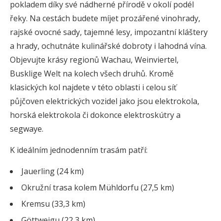
pokladem díky své nádherné přírodě v okolí podél
řeky. Na cestách budete míjet prozářené vinohrady,
rajské ovocné sady, tajemné lesy, impozantní kláštery
a hrady, ochutnáte kulinářské dobroty i lahodná vína.
Objevujte krásy regionů Wachau, Weinviertel,
Busklige Welt na kolech všech druhů. Kromě
klasických kol najdete v této oblasti i celou síť
půjčoven elektrických vozidel jako jsou elektrokola,
horská elektrokola či dokonce elektroskútry a
segwaye.
K ideálním jednodenním trasám patří:
Jauerling (24 km)
Okružní trasa kolem Mühldorfu (27,5 km)
Kremsu (33,3 km)
Göttweigu (22,3 km)