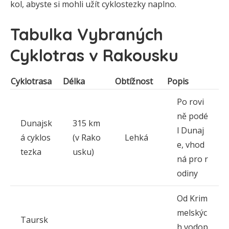
kol, abyste si mohli užít cyklostezky naplno.
Tabulka Vybraných
Cyklotras v Rakousku
Cyklotrasa
Délka
Obtížnost
Popis
Po rovi
ně podé
Dunajsk
315 km
l Dunaj
á cyklos
(v Rako
Lehká
e, vhod
tezka
usku)
ná pro r
odiny
Od Krim
melskýc
Taursk
h vodop