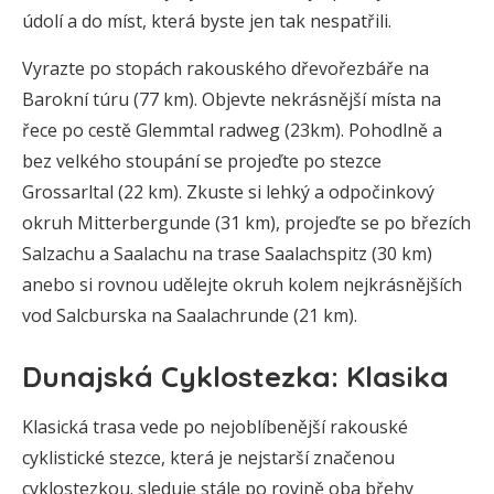
údolí a do míst, která byste jen tak nespatřili.
Vyrazte po stopách rakouského dřevořezbáře na
Barokní túru (77 km). Objevte nekrásnější místa na
řece po cestě Glemmtal radweg (23km). Pohodlně a
bez velkého stoupání se projeďte po stezce
Grossarltal (22 km). Zkuste si lehký a odpočinkový
okruh Mitterbergunde (31 km), projeďte se po březích
Salzachu a Saalachu na trase Saalachspitz (30 km)
anebo si rovnou udělejte okruh kolem nejkrásnějších
vod Salcburska na Saalachrunde (21 km).
Dunajská Cyklostezka: Klasika
Klasická trasa vede po nejoblíbenější rakouské
cyklistické stezce, která je nejstarší značenou
cyklostezkou. sleduje stále po rovině oba břehy