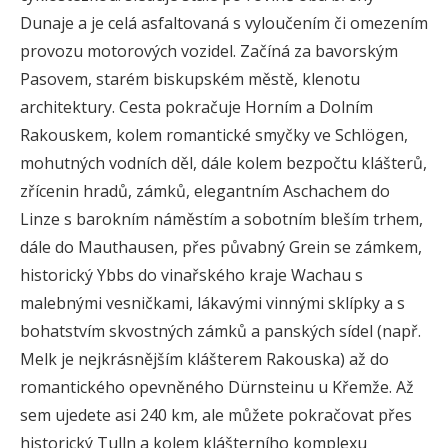
Dunaje a je celá asfaltovaná s vyloučením či omezením
provozu motorových vozidel. Začíná za bavorským
Pasovem, starém biskupském městě, klenotu
architektury. Cesta pokračuje Horním a Dolním
Rakouskem, kolem romantické smyčky ve Schlögen,
mohutných vodních děl, dále kolem bezpočtu klášterů,
zřícenin hradů, zámků, elegantním Aschachem do
Linze s barokním náměstím a sobotním bleším trhem,
dále do Mauthausen, přes půvabný Grein se zámkem,
historický Ybbs do vinařského kraje Wachau s
malebnými vesničkami, lákavými vinnými sklípky a s
bohatstvím skvostných zámků a panských sídel (např.
Melk je nejkrásnějším klášterem Rakouska) až do
romantického opevněného Dürnsteinu u Křemže. Až
sem ujedete asi 240 km, ale můžete pokračovat přes
historický Tulln a kolem klášterního komplexu