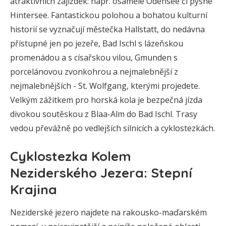
atraktivních zajížděk: např. osamělé Ödensee či pyšné
Hintersee. Fantastickou polohou a bohatou kulturní
historií se vyznačují městečka Hallstatt, do nedávna
přístupné jen po jezeře, Bad Ischl s lázeňskou
promenádou a s císařskou vilou, Gmunden s
porcelánovou zvonkohrou a nejmalebnější z
nejmalebnějších - St. Wolfgang, kterými projedete.
Velkým zážitkem pro horská kola je bezpečná jízda
divokou soutěskou z Blaa-Alm do Bad Ischl. Trasy
vedou převážně po vedlejších silnicích a cyklostezkách.
Cyklostezka Kolem
Neziderského Jezera: Stepní
Krajina
Neziderské jezero najdete na rakousko-maďarském