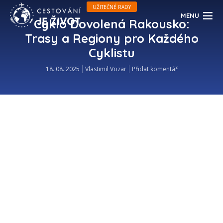
UŽITEČNÉ RADY
MENU
Cyklo Dovolená Rakousko:
Trasy a Regiony pro Každého
Cyklistu
18. 08. 2025
Vlastimil Vozar
Přidat komentář