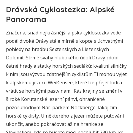
Drávská Cyklostezka: Alpské
Panorama
Značená, snad nejkrásnější alpská cyklostezka vede
podél divoké Drávy stále mírně s kopce s úchvatnými
pohledy na hradbu Sextenských a Liezenských
Dolomit. Strmé svahy hlubokého údolí Drávy zdobí
četné hrady a statky horských sedláků; kvalitní silničky
k nim jsou výzvou zdatnějším cyklistům.Ti mohou vyjet
k alpskému jezeru Weißensee, které lze přejet lodí a
vrátit se horskými pastvinami. Ráz krajiny se změní v
široké Korutanské jezerní pánvi, ohraničené
pozoruhodným Nár. parkem Nockberge, lákajícím
horské cyklisty. U některého z jezer můžete putování
ukončit, anebo pokračovat až na hranice se
Slovinskem, kde se budete moci pochlubit 230 km, ke