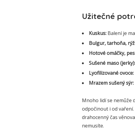
Užitečné pot
Kuskus:
Balení je ma
Bulgur, tarhoňa, rýž
Hotové omáčky, pest
Sušené maso (jerky)
Lyofilizované ovoce:
Mrazem sušený sýr:
Mnoho lidí se nemůže do
odpočinout i od vaření.
drahocenný čas věnovat 
nemusíte.