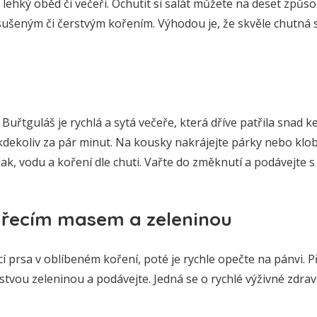
 lehký oběd či večeři. Ochutit si salát můžete na deset způso
ušeným či čerstvým kořením. Výhodou je, že skvěle chutná st
řtguláš je rychlá a sytá večeře, která dříve patřila snad 
kdekoliv za pár minut. Na kousky nakrájejte párky nebo klobás
lak, vodu a koření dle chuti. Vařte do změknutí a podávejte 
kuřecím masem a zeleninou
 prsa v oblíbeném koření, poté je rychle opečte na pánvi. 
stvou zeleninou a podávejte. Jedná se o rychlé výživné zdravé