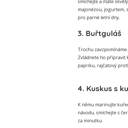
smíchejte a máte skvělý
majonézou, jogurtem, s
pro parné letní dny.
3. Buřtguláš
Trochu zavzpomínáme. Bu
Zvládnete ho připravit 
papriku, rajčatový prot
4. Kuskus s 
K němu marinujte kuřecí
návodu, smíchejte s čer
za minutku.