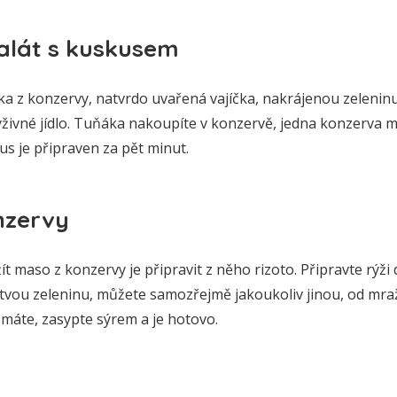
alát s kuskusem
a z konzervy, natvrdo uvařená vajíčka, nakrájenou zeleninu
ýživné jídlo. Tuňáka nakoupíte v konzervě, jedna konzerva 
us je připraven za pět minut.
onzervy
ít maso z konzervy je připravit z něho rizoto. Připravte rýži 
tvou zeleninu, můžete samozřejmě jakoukoliv jinou, od mr
áte, zasypte sýrem a je hotovo.