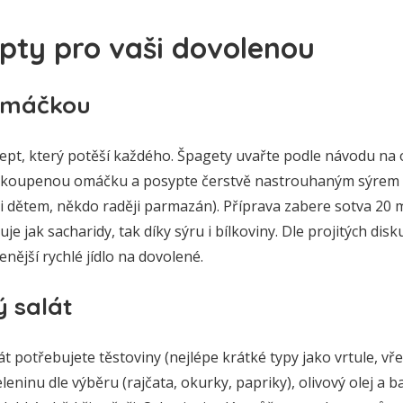
pty pro vaši dovolenou
 omáčkou
ept, který potěší každého. Špagety uvařte podle návodu na o
 koupenou omáčku a posypte čerstvě nastrouhaným sýrem (
 dětem, někdo raději parmazán). Příprava zabere sotva 20 m
uje jak sacharidy, tak díky sýru i bílkoviny. Dle projitých dis
nější rychlé jídlo na dovolené.
ý salát
át potřebujete těstoviny (nejlépe krátké typy jako vrtule, vř
leninu dle výběru (rajčata, okurky, papriky), olivový olej a 