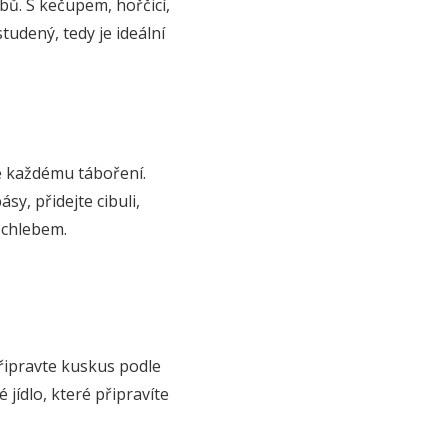
bů. S kečupem, hořčicí,
udený, tedy je ideální
ke každému táboření.
y, přidejte cibuli,
s chlebem.
Připravte kuskus podle
 jídlo, které připravíte