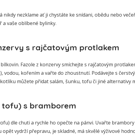
á nikdy nezklame ať ji chystáte ke snídani, obědu nebo večeři
ř a vaše oblíbené bylinky.
onzervy s rajčatovým protlakem
á bílkovin. Fazole z konzervy smíchejte s rajčatovým protlake
), vodou, kořením a vařte do zhoustnutí. Podávejte s čerst
kotlíku můžete přidat salám, šunku, tofu či jiné alternativy 
o tofu) s bramborem
ofu) dle chuti a rychle ho opečte na pánvi. Uvařte brambor
 opět vydrží přepravu, je skladné, má skvělé výživové hodno