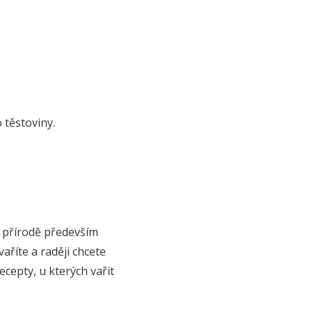
o těstoviny.
 v přírodě především
aříte a raději chcete
cepty, u kterých vařit