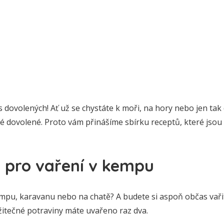
as dovolených! Ať už se chystáte k moři, na hory nebo jen tak 
é dovolené. Proto vám přinášíme sbírku receptů, které jsou r
y pro vaření v kempu
mpu, karavanu nebo na chatě? A budete si aspoň občas vaři
užitečné potraviny máte uvařeno raz dva.