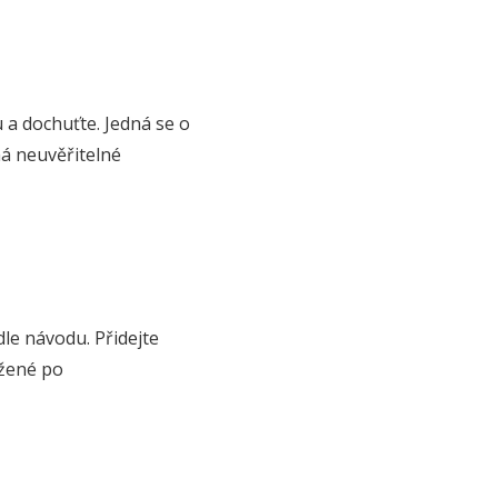
 a dochuťte. Jedná se o
má neuvěřitelné
dle návodu. Přidejte
ažené po