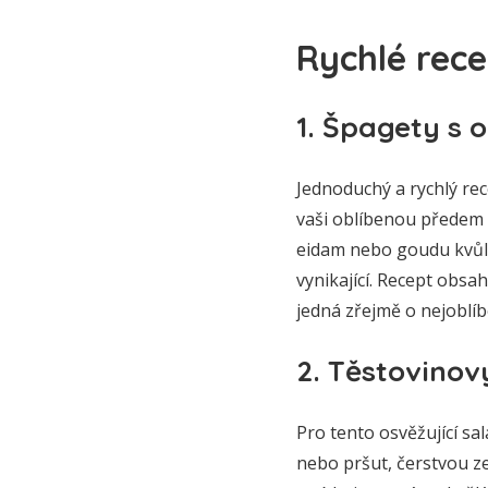
Rychlé rece
1. Špagety s
Jednoduchý a rychlý rec
vaši oblíbenou předem
eidam nebo goudu kvůli
vynikající. Recept obsah
jedná zřejmě o nejoblíbe
2. Těstovinov
Pro tento osvěžující sal
nebo pršut, čerstvou ze