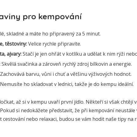
raviny pro kempování
lé, skladné a máte ho připravený za 5 minut.
e, těstoviny:
Velice rychle připravíte.
a, ajvary:
Stačí je jen ohřát v kotlíku a udělat k nim rýži neb
:
Skvělá svačinka a zároveň rychlý zdroj bílkovin a energie.
Zachovává barvu, vůni i chuť a většinu výživových hodnot.
Nemusíte ho skladovat v lednici, takže je do kempu ideální.
čkat, až si v kempu uvaří první jídlo. Někteří si však chtějí
 Pokud si nedokážete představit, že při kempování neustále v
cestování nebo relaxaci, budou se vám hodit naše tipy na re