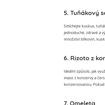
5. Tuňákový s
Smíchejte kuskus, tuňák
jednoduché, zdravé a v
množství bílkovin, kusk
6. Rizoto z k
Ideální způsob, jak využ
maso z konzervy a čers
konzervovanou. Pokud m
7. Omeleta