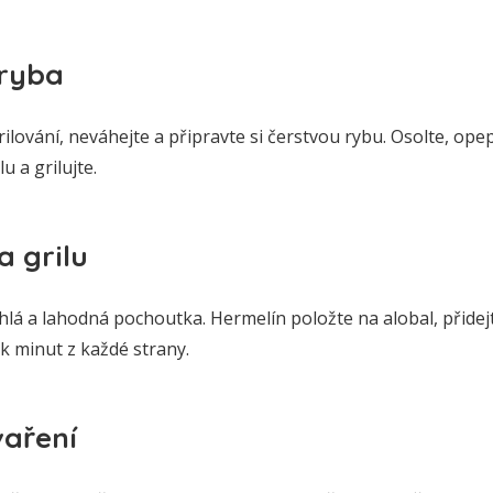
 ryba
ování, neváhejte a připravte si čerstvou rybu. Osolte, opepř
u a grilujte.
a grilu
chlá a lahodná pochoutka. Hermelín položte na alobal, přidej
ik minut z každé strany.
vaření