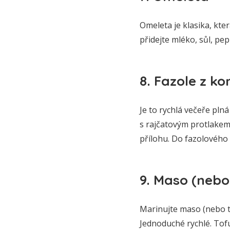
Omeleta je klasika, kter
přidejte mléko, sůl, pep
8. Fazole z k
Je to rychlá večeře pln
s rajčatovým protlakem
přílohu. Do fazolového 
9. Maso (neb
Marinujte maso (nebo t
Jednoduché rychlé. Tofu