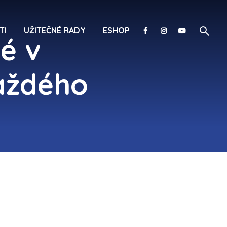
TI
UŽITEČNÉ RADY
ESHOP
é v
aždého