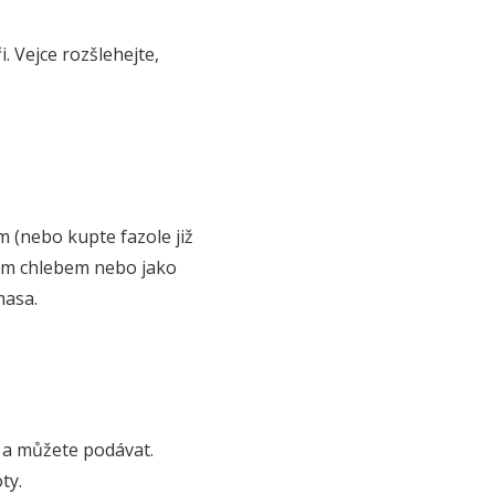
. Vejce rozšlehejte,
m (nebo kupte fazole již
vým chlebem nebo jako
masa.
y a můžete podávat.
ty.