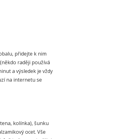
balu, přidejte k nim
někdo raději používá
inut a výsledek je vždy
kuzí na internetu se
etena, kolínka), šunku
balzamikový ocet. Vše