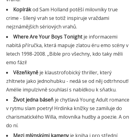
Kopírák
od Sam Holland potěší milovníky true
crime - šílený vrah se totiž inspiruje vraždami
nejznámějších sériových vrahů.
Where Are Your Boys Tonight
je informacemi
nabitá příručka, která mapuje zlatou éru emo scény v
letech 1998-2008. „Bible pro všechny, kdo taky měli
emo fázi!
Vězeňkyně
je klaustrofobický thriller, který
zhltnete jako jednohubku - nedá se od něj odtrhnout!
Amélie impulzivně souhlasí s nabídkou k sňatku.
Život jedna báseň
je chytlavá Young Adult romance
v rytmu slam poetry! Hrdinka knížky se zamiluje do
charismatického Willa, milovníka hudby a poezie. A on
do ní.
Mezi mlýnskými kameny
je kniha i pro střední