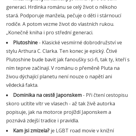
generaci. Hrdinka románu se celý život o někoho
stará. Podporuje manžela, pečuje o děti i stárnoucí
rodiče. A potom vezme život do vlastních rukou.
„Konečně kniha i pro střední generaci.
Plutoshine
- Klasické vesmírné dobrodružství ve
stylu Arthura C. Clarka. Ten konec je epický. Čtivé
Plutoshine bude bavit jak fanoušky sci-fi, tak ty, kteří s
ním teprve začínají. V románu o přeměně Pluta na
živou dýchající planetu není nouze o napětí ani
vědecká fakta.
Dominika na cestě Japonskem
- Při čtení cestopisu
skoro ucítíte vítr ve vlasech - až tak živě autorka
popisuje, jak na motorce projíždí Japonskem a
poznává zdejší tradice i pravidla.
Kam jsi zmizela?
je LGBT road movie v knižní