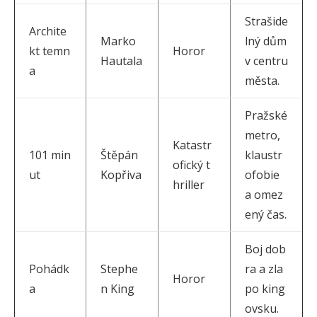
Strašide
Archite
Marko
lný dům
kt temn
Horor
Hautala
v centru
a
města.
Pražské
metro,
Katastr
101 min
Štěpán
klaustr
ofický t
ut
Kopřiva
ofobie
hriller
a omez
ený čas.
Boj dob
Pohádk
Stephe
ra a zla
Horor
a
n King
po king
ovsku.