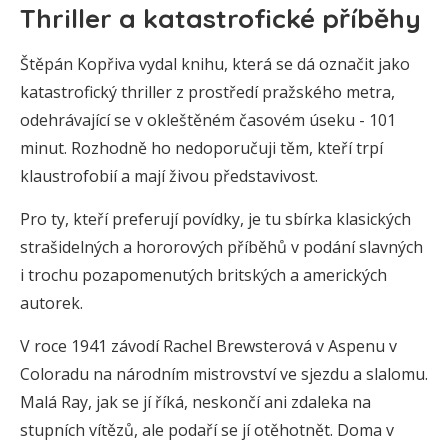
Thriller a katastrofické příběhy
Štěpán Kopřiva vydal knihu, která se dá označit jako
katastrofický thriller z prostředí pražského metra,
odehrávající se v okleštěném časovém úseku - 101
minut. Rozhodně ho nedoporučuji těm, kteří trpí
klaustrofobií a mají živou představivost.
Pro ty, kteří preferují povídky, je tu sbírka klasických
strašidelných a hororových příběhů v podání slavných
i trochu pozapomenutých britských a amerických
autorek.
V roce 1941 závodí Rachel Brewsterová v Aspenu v
Coloradu na národním mistrovství ve sjezdu a slalomu.
Malá Ray, jak se jí říká, neskončí ani zdaleka na
stupních vítězů, ale podaří se jí otěhotnět. Doma v