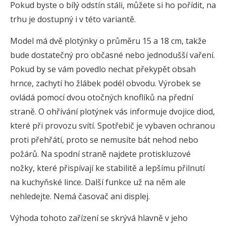
Pokud byste o bílý odstín stáli, můžete si ho pořídit, na
trhu je dostupný i v této variantě.
Model má dvě plotýnky o průměru 15 a 18 cm, takže
bude dostatečný pro občasné nebo jednodušší vaření.
Pokud by se vám povedlo nechat překypět obsah
hrnce, zachytí ho žlábek podél obvodu. Výrobek se
ovládá pomocí dvou otočných knoflíků na přední
straně. O ohřívání plotýnek vás informuje dvojice diod,
které při provozu svítí. Spotřebič je vybaven ochranou
proti přehřátí, proto se nemusíte bát nehod nebo
požárů. Na spodní straně najdete protiskluzové
nožky, které přispívají ke stabilitě a lepšímu přilnutí
na kuchyňské lince. Další funkce už na něm ale
nehledejte. Nemá časovač ani displej.
Výhoda tohoto zařízení se skrývá hlavně v jeho