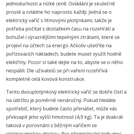
jednoduchosti a nízké ceně. Ovládání je skutečně
prosté a zvládne ho naprosto každý. Jedná se o
elektrický vařič s litinovými plotýnkami, takže je
potřeba počítat s dostatkem času na rozehřátí a
bohužel i výraznějšími tepelnými ztrátami, které se
projeví na účtech za energii. Ačkoliv ušetříte na
pořizovacích nákladech, budete muset využít hodně
elektřiny. Pozor si také dejte na to, abyste se o něho
nespálili. Dle uživatelů se při vaření rozehřívá
kompletně celá kovová konstrukce.
Tento dvouplotýnkový elektrický vařič se dobře čistí a
na údržbu je poměrně nenáročný. Pokud hledáte
spotřebič, který budete často přenášet, může vás
překvapit jeho vyšší hmotnost (4,9 kg). Ta je dvakrát
taková v porovnání s běžným vařičem se
sklokeramickou deskou. Pro přemisťování tedy moc