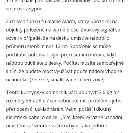
Timer a dále pak nastavit požadovaný čas, po kterém
se provoz vypne.
Z dalších funkcí tu máme Alarm, který upozorní na
objekty položené na varné ploše. Zvukový signál se
ozve i v případě, že na desku umístíte nádobí o
průměru menším než 12 cm. Spotřebič se může
pochlubit automatickým přerušením ohřevu, když
nádobu odděláte z desky. Počítat musíte samozřejmě
s tím, že budete moct využívat pouze nádobí vhodné
na indukci (železné, smaltované či nerezové).
Tento kuchyňský pomocník váží pouhých 2,6 kg a s
rozměry 36 x 28 x 7 cm nebudete mít problém s jeho
přenosem či uskladněním. Velmi potěší i dlouhý
elektrický kabel o délce 1,5 m, který výrazně usnadní
umístění zařízení ve vaší kuchyni. Jako jednu z