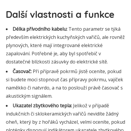
Další vlastnosti a funkce
Délka přívodního kabelu:
Tento parametr se týká
především elektrických kuchyňských vařičů, ale rovněž
plynových, které mají integrované elektrické
zapalování. Potřebné je, aby byl spotřebič v
dostatečné blízkosti zásuvky do elektrické sítě.
Časovač:
Při přípravě pokrmů jistě oceníte, pokud
si budete moci stopnout čas přípravy pokrmu, vajíček
naměkko či natvrdo, a na to poslouží právě časovač s
akustickým signálem.
Ukazatel zbytkového tepla:
Jelikož v případě
indukčních či sklokeramických vařičů nevidíte žádný
oheň, který by z hořáků vycházel, velmi oceníte, pokud
ploténky disponují indikátorem ukazatele zbytkového