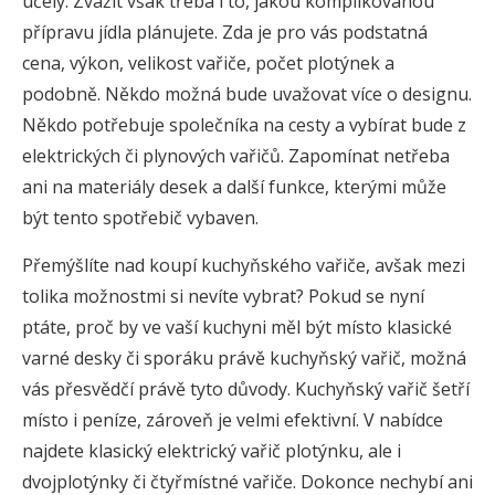
účely. Zvážit však třeba i to, jakou komplikovanou
přípravu jídla plánujete. Zda je pro vás podstatná
cena, výkon, velikost vařiče, počet plotýnek a
podobně. Někdo možná bude uvažovat více o designu.
Někdo potřebuje společníka na cesty a vybírat bude z
elektrických či plynových vařičů. Zapomínat netřeba
ani na materiály desek a další funkce, kterými může
být tento spotřebič vybaven.
Přemýšlíte nad koupí kuchyňského vařiče, avšak mezi
tolika možnostmi si nevíte vybrat? Pokud se nyní
ptáte, proč by ve vaší kuchyni měl být místo klasické
varné desky či sporáku právě kuchyňský vařič, možná
vás přesvědčí právě tyto důvody. Kuchyňský vařič šetří
místo i peníze, zároveň je velmi efektivní. V nabídce
najdete klasický elektrický vařič plotýnku, ale i
dvojplotýnky či čtyřmístné vařiče. Dokonce nechybí ani