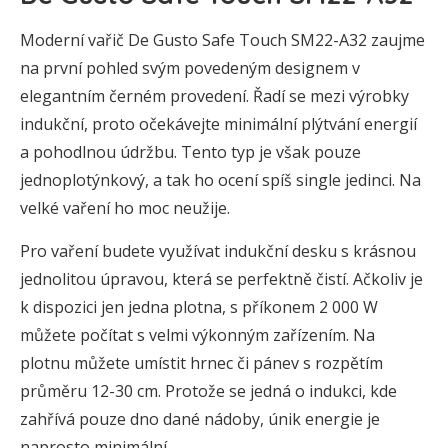
Moderní vařič De Gusto Safe Touch SM22-A32 zaujme
na první pohled svým povedeným designem v
elegantním černém provedení. Řadí se mezi výrobky
indukční, proto očekávejte minimální plýtvání energií
a pohodlnou údržbu. Tento typ je však pouze
jednoplotýnkový, a tak ho ocení spíš single jedinci. Na
velké vaření ho moc neužije.
Pro vaření budete využívat indukční desku s krásnou
jednolitou úpravou, která se perfektně čistí. Ačkoliv je
k dispozici jen jedna plotna, s příkonem 2 000 W
můžete počítat s velmi výkonným zařízením. Na
plotnu můžete umístit hrnec či pánev s rozpětím
průměru 12-30 cm. Protože se jedná o indukci, kde
zahřívá pouze dno dané nádoby, únik energie je
naprosto minimální.