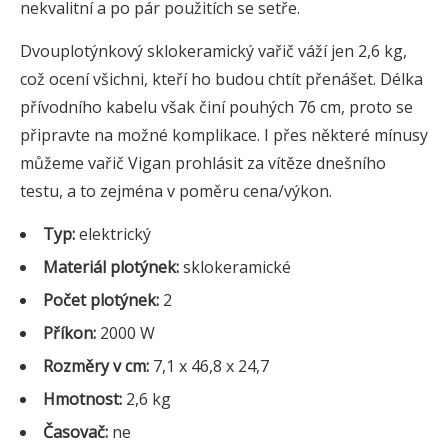
nekvalitní a po pár použitích se setře.
Dvouplotýnkový sklokeramický vařič váží jen 2,6 kg,
což ocení všichni, kteří ho budou chtít přenášet. Délka
přívodního kabelu však činí pouhých 76 cm, proto se
připravte na možné komplikace. I přes některé mínusy
můžeme vařič Vigan prohlásit za vítěze dnešního
testu, a to zejména v poměru cena/výkon.
Typ:
elektrický
Materiál plotýnek:
sklokeramické
Počet plotýnek:
2
Příkon:
2000 W
Rozměry v cm:
7,1 x 46,8 x 24,7
Hmotnost:
2,6 kg
Časovač:
ne