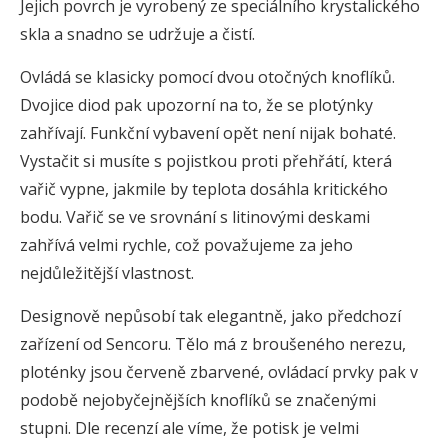
Jejich povrch je vyrobený ze speciálního krystalického
skla a snadno se udržuje a čistí.
Ovládá se klasicky pomocí dvou otočných knoflíků.
Dvojice diod pak upozorní na to, že se plotýnky
zahřívají. Funkční vybavení opět není nijak bohaté.
Vystačit si musíte s pojistkou proti přehřátí, která
vařič vypne, jakmile by teplota dosáhla kritického
bodu. Vařič se ve srovnání s litinovými deskami
zahřívá velmi rychle, což považujeme za jeho
nejdůležitější vlastnost.
Designově nepůsobí tak elegantně, jako předchozí
zařízení od Sencoru. Tělo má z broušeného nerezu,
ploténky jsou červeně zbarvené, ovládací prvky pak v
podobě nejobyčejnějších knoflíků se značenými
stupni. Dle recenzí ale víme, že potisk je velmi