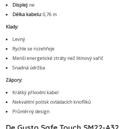
Displej:
ne
Délka kabelu:
0,76 m
Klady:
Levný
Rychle se rozehřeje
Menší energetické ztráty než litinový vařič
Snadná údržba
Zápory:
Krátký přívodní kabel
Nekvalitní potisk ovládacích knoflíků
Průměrný design
De Gusto Safe Touch SM22-A32