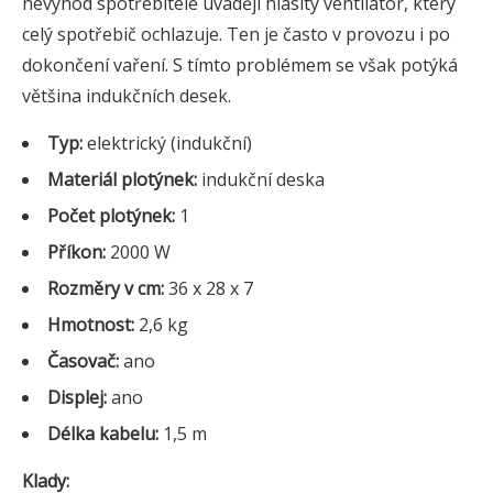
nevýhod spotřebitelé uvádějí hlasitý ventilátor, který
celý spotřebič ochlazuje. Ten je často v provozu i po
dokončení vaření. S tímto problémem se však potýká
většina indukčních desek.
Typ:
elektrický (indukční)
Materiál plotýnek:
indukční deska
Počet plotýnek:
1
Příkon:
2000 W
Rozměry v cm:
36 x 28 x 7
Hmotnost:
2,6 kg
Časovač:
ano
Displej:
ano
Délka kabelu:
1,5 m
Klady: