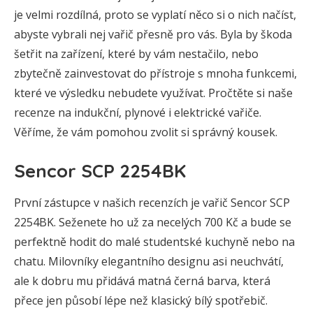
je velmi rozdílná, proto se vyplatí něco si o nich načíst,
abyste vybrali nej vařič přesně pro vás. Byla by škoda
šetřit na zařízení, které by vám nestačilo, nebo
zbytečně zainvestovat do přístroje s mnoha funkcemi,
které ve výsledku nebudete využívat. Pročtěte si naše
recenze na indukční, plynové i elektrické vařiče.
Věříme, že vám pomohou zvolit si správný kousek.
Sencor SCP 2254BK
První zástupce v našich recenzích je vařič Sencor SCP
2254BK. Seženete ho už za necelých 700 Kč a bude se
perfektně hodit do malé studentské kuchyně nebo na
chatu. Milovníky elegantního designu asi neuchvátí,
ale k dobru mu přidává matná černá barva, která
přece jen působí lépe než klasický bílý spotřebič.