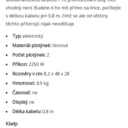
vhodný není. Budete-li ho mít přímo na lince, počítejte
s délkou kabelu jen 0,8 m, čímž se ale od většiny
těchto přístrojů nijak neodlišuje.
Typ:
elektrický
Materiál plotýnek:
litinové
Počet plotýnek:
2
Příkon:
2250 W
Rozměry v cm:
8,2 x 48 x 28
Hmotnost:
4,9 kg
Časovač:
ne
Displej:
ne
Délka kabelu:
0,8 m
Klady: