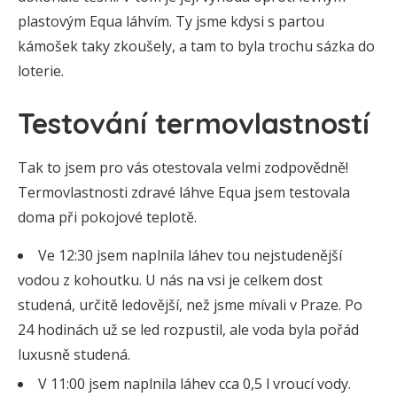
plastovým Equa láhvím. Ty jsme kdysi s partou
kámošek taky zkoušely, a tam to byla trochu sázka do
loterie.
Testování termovlastností
Tak to jsem pro vás otestovala velmi zodpovědně!
Termovlastnosti zdravé láhve Equa jsem testovala
doma při pokojové teplotě.
Ve 12:30 jsem naplnila láhev tou nejstudenější
vodou z kohoutku. U nás na vsi je celkem dost
studená, určitě ledovější, než jsme mívali v Praze. Po
24 hodinách už se led rozpustil, ale voda byla pořád
luxusně studená.
V 11:00 jsem naplnila láhev cca 0,5 l vroucí vody.