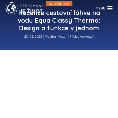
UŽITEČNÉ RADY
MENU
Recenze cestovní láhve na
vodu Equa Classy Thermo:
Design a funkce v jednom
23. 08. 2025
Vlastimil Vozar
Přidat komentář