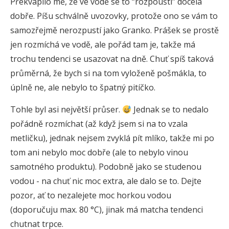
Překvapilo mě, že ve vodě se to “rozpouští” docela
dobře. Píšu schválně uvozovky, protože ono se vám to
samozřejmě nerozpustí jako Granko. Prášek se prostě
jen rozmíchá ve vodě, ale pořád tam je, takže má
trochu tendenci se usazovat na dně. Chuť spíš taková
průměrná, že bych si na tom vyloženě pošmákla, to
úplně ne, ale nebylo to špatný pitíčko.
Tohle byl asi největší průser.
Jednak se to nedalo
pořádně rozmíchat (až když jsem si na to vzala
metličku), jednak nejsem zvyklá pít mlíko, takže mi po
tom ani nebylo moc dobře (ale to nebylo vinou
samotného produktu). Podobně jako se studenou
vodou - na chuť nic moc extra, ale dalo se to. Dejte
pozor, ať to nezalejete moc horkou vodou
(doporučuju max. 80 °C), jinak má matcha tendenci
chutnat trpce.