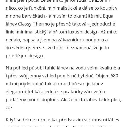
měla jsem pocit, že se mi to jenom zdá. Ukažte mi
něco, co je funkční, minimalistické a dá se to koupit v
mnoha barvičkách - a musím to okamžitě mít. Equa
láhev Classy Thermo je přesně taková - jednoduché
linie, minimalistický, a přitom luxusní design. Až mi to
nedalo, napsala jsem na zákaznickou podporu a
dozvěděla jsem se - že to nic neznamená, že je to
prostě jen design.
Na pohled působí tahle láhev na vodu velmi kvalitně a
i přes svůj jemný vzhled poměrně bytelně. Objem 680
ml mi přijde úplně tak akorát. I přesto je láhev
elegantní, lehká a jedná se prakticky zároveň o
podařený módní doplněk. Ale že mi ta láhev ladí k pleti,
co?
Když se řekne termoska, představím si robustní láhev