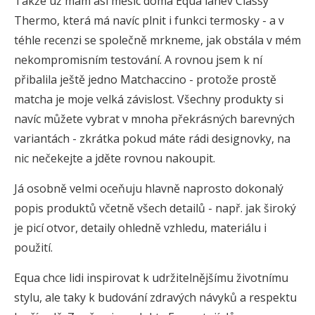
Takže už mám asi měsíc doma Equa láhev Classy
Thermo, která má navíc plnit i funkci termosky - a v
téhle recenzi se společně mrkneme, jak obstála v mém
nekompromisním testování. A rovnou jsem k ní
přibalila ještě jedno Matchaccino - protože prostě
matcha je moje velká závislost. Všechny produkty si
navíc můžete vybrat v mnoha překrásných barevných
variantách - zkrátka pokud máte rádi designovky, na
nic nečekejte a jděte rovnou nakoupit.
Já osobně velmi oceňuju hlavně naprosto dokonalý
popis produktů včetně všech detailů - např. jak široký
je picí otvor, detaily ohledně vzhledu, materiálu i
použití.
Equa chce lidi inspirovat k udržitelnějšímu životnímu
stylu, ale taky k budování zdravých návyků a respektu