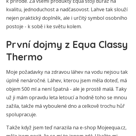
k přírodě. Za všemi produkty Equa stojí důraz na
kvalitu, jednoduchost a nadčasovost. Lahve tak slouží
nejen praktický doplněk, ale i určitý symbol osobního
postoje - k sobě i ke světu kolem.
První dojmy z Equa Classy
Thermo
Moje požadavky na zdravou láhev na vodu nejsou tak
úplně nenáročné. Láhev, kterou jsem měla doteď, má
objem 500 ml a není špatná - ale je prostě malá. Taky
už ji mám opravdu leta letoucí a hodně toho se mnou
zažila, takže má vyboulené dno a celkově trochu hůř
spolupracuje.
Takže když jsem teď narazila na e-shop Mojeequa.cz,