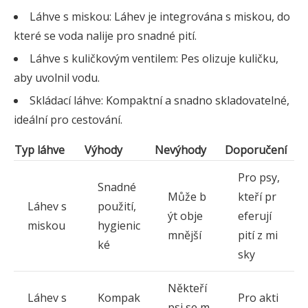
Láhve s miskou: Láhev je integrována s miskou, do
které se voda nalije pro snadné pití.
Láhve s kuličkovým ventilem: Pes olizuje kuličku,
aby uvolnil vodu.
Skládací láhve: Kompaktní a snadno skladovatelné,
ideální pro cestování.
Typ láhve
Výhody
Nevýhody
Doporučení
Pro psy,
Snadné
Může b
kteří pr
Láhev s
použití,
ýt obje
eferují
miskou
hygienic
mnější
pití z mi
ké
sky
Někteří
Láhev s
Kompak
Pro akti
psi se m