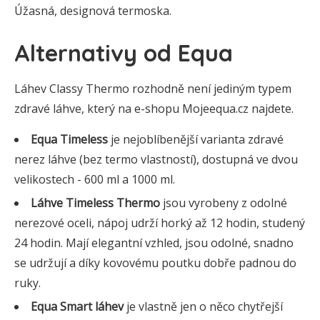
Úžasná, designová termoska.
Alternativy od Equa
Láhev Classy Thermo rozhodně není jediným typem
zdravé láhve, který na e-shopu Mojeequa.cz najdete.
Equa Timeless
je nejoblíbenější varianta zdravé
nerez láhve (bez termo vlastností), dostupná ve dvou
velikostech - 600 ml a 1000 ml.
Láhve Timeless Thermo
jsou vyrobeny z odolné
nerezové oceli, nápoj udrží horký až 12 hodin, studený
24 hodin. Mají elegantní vzhled, jsou odolné, snadno
se udržují a díky kovovému poutku dobře padnou do
ruky.
Equa Smart láhev
je vlastně jen o něco chytřejší