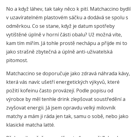
No a když láhev, tak taky něco k pití. Matchaccino bydlí
v uzavíratelném plastovém sáčku a dodává se spolu s
odměrkou. Co se stane, když je datum spotřeby
vytištěné úplně v horní části obalu? Už možná víte,
kam tím mířím. Já tohle prostě nechápu a přijde mi to
jako strašně zbytečná a úplně anti-uživatelská
pitomost.
Matchaccino se doporučuje jako zdravá náhrada kávy,
která vás navíc ušetří energetických výkyvů, které
požití kofeinu často provázejí. Podle popisu od
výrobce by měl tenhle drink zlepšovat soustředění a
zvyšovat energii. Já jsem opravdu velký milovník
matchy a mám ji ráda jen tak, samu o sobě, nebo jako
klasické matcha latté.