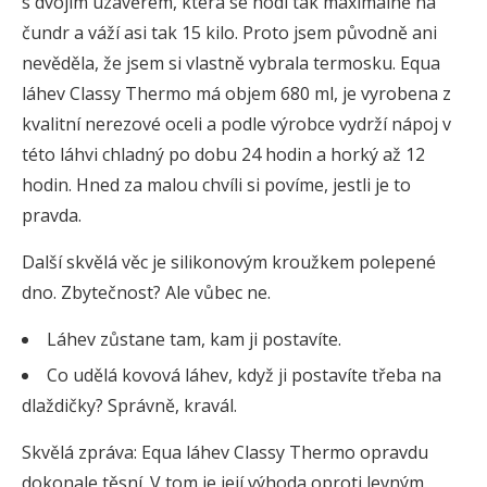
s dvojím uzávěrem, která se hodí tak maximálně na
čundr a váží asi tak 15 kilo. Proto jsem původně ani
nevěděla, že jsem si vlastně vybrala termosku. Equa
láhev Classy Thermo má objem 680 ml, je vyrobena z
kvalitní nerezové oceli a podle výrobce vydrží nápoj v
této láhvi chladný po dobu 24 hodin a horký až 12
hodin. Hned za malou chvíli si povíme, jestli je to
pravda.
Další skvělá věc je silikonovým kroužkem polepené
dno. Zbytečnost? Ale vůbec ne.
Láhev zůstane tam, kam ji postavíte.
Co udělá kovová láhev, když ji postavíte třeba na
dlaždičky? Správně, kravál.
Skvělá zpráva: Equa láhev Classy Thermo opravdu
dokonale těsní. V tom je její výhoda oproti levným