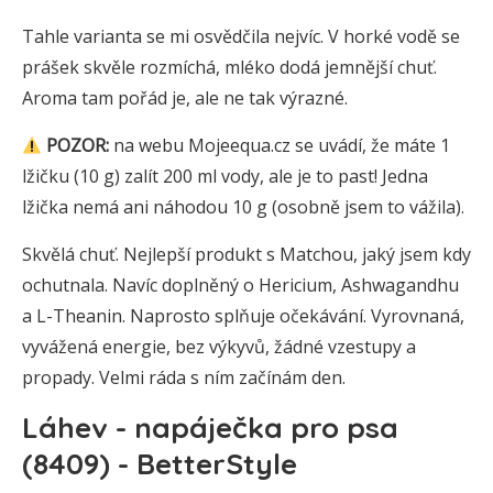
Tahle varianta se mi osvědčila nejvíc. V horké vodě se
prášek skvěle rozmíchá, mléko dodá jemnější chuť.
Aroma tam pořád je, ale ne tak výrazné.
POZOR:
na webu Mojeequa.cz se uvádí, že máte 1
lžičku (10 g) zalít 200 ml vody, ale je to past! Jedna
lžička nemá ani náhodou 10 g (osobně jsem to vážila).
Skvělá chuť. Nejlepší produkt s Matchou, jaký jsem kdy
ochutnala. Navíc doplněný o Hericium, Ashwagandhu
a L-Theanin. Naprosto splňuje očekávání. Vyrovnaná,
vyvážená energie, bez výkyvů, žádné vzestupy a
propady. Velmi ráda s ním začínám den.
Láhev - napáječka pro psa
(8409) - BetterStyle