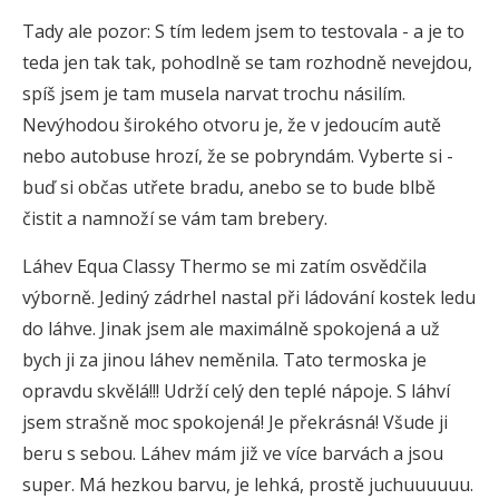
Tady ale pozor: S tím ledem jsem to testovala - a je to
teda jen tak tak, pohodlně se tam rozhodně nevejdou,
spíš jsem je tam musela narvat trochu násilím.
Nevýhodou širokého otvoru je, že v jedoucím autě
nebo autobuse hrozí, že se pobryndám. Vyberte si -
buď si občas utřete bradu, anebo se to bude blbě
čistit a namnoží se vám tam brebery.
Láhev Equa Classy Thermo se mi zatím osvědčila
výborně. Jediný zádrhel nastal při ládování kostek ledu
do láhve. Jinak jsem ale maximálně spokojená a už
bych ji za jinou láhev neměnila. Tato termoska je
opravdu skvělá!!! Udrží celý den teplé nápoje. S láhví
jsem strašně moc spokojená! Je překrásná! Všude ji
beru s sebou. Láhev mám již ve více barvách a jsou
super. Má hezkou barvu, je lehká, prostě juchuuuuuu.