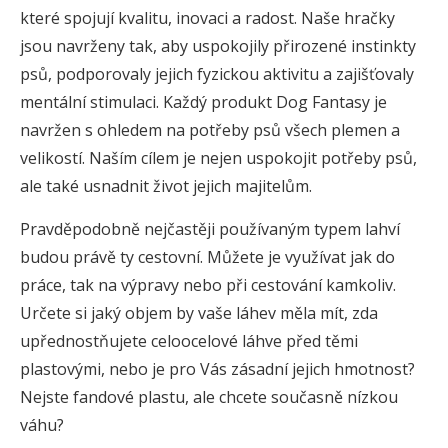
které spojují kvalitu, inovaci a radost. Naše hračky
jsou navrženy tak, aby uspokojily přirozené instinkty
psů, podporovaly jejich fyzickou aktivitu a zajišťovaly
mentální stimulaci. Každý produkt Dog Fantasy je
navržen s ohledem na potřeby psů všech plemen a
velikostí. Naším cílem je nejen uspokojit potřeby psů,
ale také usnadnit život jejich majitelům.
Pravděpodobně nejčastěji používaným typem lahví
budou právě ty cestovní. Můžete je využívat jak do
práce, tak na výpravy nebo při cestování kamkoliv.
Určete si jaký objem by vaše láhev měla mít, zda
upřednostňujete celoocelové láhve před těmi
plastovými, nebo je pro Vás zásadní jejich hmotnost?
Nejste fandové plastu, ale chcete současně nízkou
váhu?