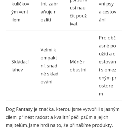
kuličkov
tní, zabr
vní psy
usí nau
ým vent
aňuje r
a cestov
čit použ
ilem
ozlití
ání
ívat
Pro obč
asné po
Velmi k
užití a c
ompakt
Skládací
Méně r
estován
ní, snad
láhev
obustní
í s omez
né sklad
eným pr
ování
ostore
m
Dog Fantasy je značka, kterou jsme vytvořili s jasným
cílem: přinést radost a kvalitní péči psům a jejich
majitelům. Jsme hrdí na to, že přinášíme produkty,