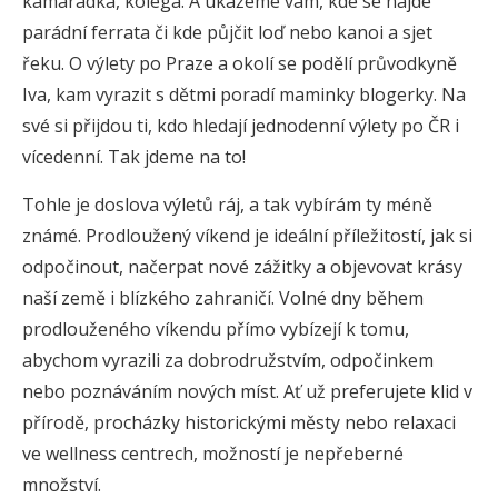
kamarádka, kolega. A ukážeme vám, kde se najde
parádní ferrata či kde půjčit loď nebo kanoi a sjet
řeku. O výlety po Praze a okolí se podělí průvodkyně
Iva, kam vyrazit s dětmi poradí maminky blogerky. Na
své si přijdou ti, kdo hledají jednodenní výlety po ČR i
vícedenní. Tak jdeme na to!
Tohle je doslova výletů ráj, a tak vybírám ty méně
známé. Prodloužený víkend je ideální příležitostí, jak si
odpočinout, načerpat nové zážitky a objevovat krásy
naší země i blízkého zahraničí. Volné dny během
prodlouženého víkendu přímo vybízejí k tomu,
abychom vyrazili za dobrodružstvím, odpočinkem
nebo poznáváním nových míst. Ať už preferujete klid v
přírodě, procházky historickými městy nebo relaxaci
ve wellness centrech, možností je nepřeberné
množství.