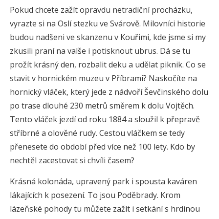
Pokud chcete zažít opravdu netradiční procházku,
vyrazte si na Oslí stezku ve Svárově. Milovníci historie
budou nadšeni ve skanzenu v Kouřimi, kde jsme si my
zkusili praní na valše i potisknout ubrus. Dá se tu
prožít krásný den, rozbalit deku a udělat piknik. Co se
stavit v hornickém muzeu v Příbrami? Naskočíte na
hornický vláček, který jede z nádvoří Ševčinského dolu
po trase dlouhé 230 metrů směrem k dolu Vojtěch.
Tento vláček jezdí od roku 1884 a sloužil k přepravě
stříbrné a olověné rudy. Cestou vláčkem se tedy
přenesete do období před více než 100 lety. Kdo by
nechtěl zacestovat si chvíli časem?
Krásná kolonáda, upravený park i spousta kaváren
lákajících k posezení. To jsou Poděbrady. Krom
lázeňské pohody tu můžete zažít i setkání s hrdinou