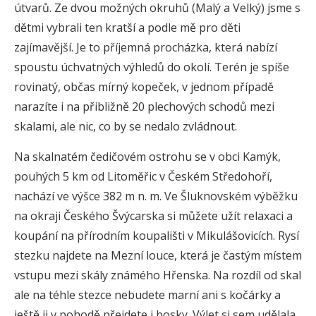
útvarů. Ze dvou možných okruhů (Malý a Velký) jsme s
dětmi vybrali ten kratší a podle mě pro děti
zajímavější. Je to příjemná procházka, která nabízí
spoustu úchvatných výhledů do okolí. Terén je spíše
rovinatý, občas mírný kopeček, v jednom případě
narazíte i na přibližně 20 plechových schodů mezi
skalami, ale nic, co by se nedalo zvládnout.
Na skalnatém čedičovém ostrohu se v obci Kamýk,
pouhých 5 km od Litoměřic v Českém Středohoří,
nachází ve výšce 382 m n. m. Ve Šluknovském výběžku
na okraji Českého Švýcarska si můžete užít relaxaci a
koupání na přírodním koupališti v Mikulášovicích. Rysí
stezku najdete na Mezní louce, která je častým místem
vstupu mezi skály známého Hřenska. Na rozdíl od skal
ale na téhle stezce nebudete marní ani s kočárky a
ještě ji v pohodě přejdete i bosky. Výlet si sem udělala