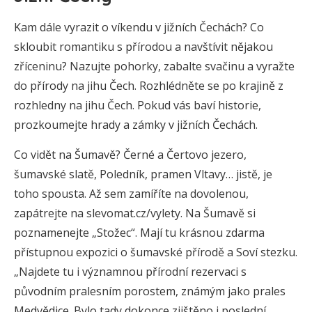
Kam dále vyrazit o víkendu v jižních Čechách? Co
skloubit romantiku s přírodou a navštívit nějakou
zříceninu? Nazujte pohorky, zabalte svačinu a vyražte
do přírody na jihu Čech. Rozhlédněte se po krajině z
rozhledny na jihu Čech. Pokud vás baví historie,
prozkoumejte hrady a zámky v jižních Čechách.
Co vidět na Šumavě? Černé a Čertovo jezero,
šumavské slatě, Poledník, pramen Vltavy… jistě, je
toho spousta. Až sem zamíříte na dovolenou,
zapátrejte na slevomat.cz/vylety. Na Šumavě si
poznamenejte „Stožec“. Mají tu krásnou zdarma
přístupnou expozici o šumavské přírodě a Soví stezku.
„Najdete tu i významnou přírodní rezervaci s
původním pralesním porostem, známým jako prales
Medvědice. Bylo tady dokonce zjištěno i poslední