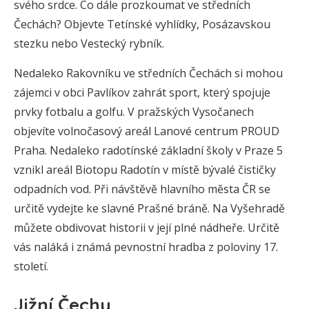
svého srdce. Co dále prozkoumat ve středních
Čechách? Objevte Tetínské vyhlídky, Posázavskou
stezku nebo Vestecký rybník.
Nedaleko Rakovníku ve středních Čechách si mohou
zájemci v obci Pavlíkov zahrát sport, který spojuje
prvky fotbalu a golfu. V pražských Vysočanech
objevíte volnočasový areál Lanové centrum PROUD
Praha. Nedaleko radotínské základní školy v Praze 5
vznikl areál Biotopu Radotín v místě bývalé čističky
odpadních vod. Při návštěvě hlavního města ČR se
určitě vydejte ke slavné Prašné bráně. Na Vyšehradě
můžete obdivovat historii v její plné nádheře. Určitě
vás naláká i známá pevnostní hradba z poloviny 17.
století.
Jižní Čechy