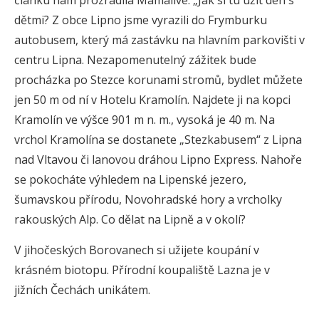
článku nám prozradila Mamalive: „Jak si tu užít den s
dětmi? Z obce Lipno jsme vyrazili do Frymburku
autobusem, který má zastávku na hlavním parkovišti v
centru Lipna. Nezapomenutelný zážitek bude
procházka po Stezce korunami stromů, bydlet můžete
jen 50 m od ní v Hotelu Kramolín. Najdete ji na kopci
Kramolín ve výšce 901 m n. m., vysoká je 40 m. Na
vrchol Kramolína se dostanete „Stezkabusem“ z Lipna
nad Vltavou či lanovou dráhou Lipno Express. Nahoře
se pokocháte výhledem na Lipenské jezero,
šumavskou přírodu, Novohradské hory a vrcholky
rakouských Alp. Co dělat na Lipně a v okolí?
V jihočeských Borovanech si užijete koupání v
krásném biotopu. Přírodní koupaliště Lazna je v
jižních Čechách unikátem.