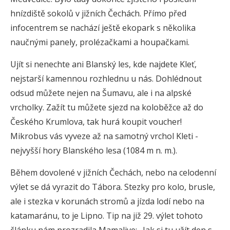
hnízdiště sokolů v jižních Čechách. Přímo před
infocentrem se nachází ještě ekopark s několika
naučnými panely, prolézačkami a houpačkami.
Ujít si nenechte ani Blanský les, kde najdete Kleť,
nejstarší kamennou rozhlednu u nás. Dohlédnout
odsud můžete nejen na Šumavu, ale i na alpské
vrcholky. Zažít tu můžete sjezd na koloběžce až do
Českého Krumlova, tak hurá koupit voucher!
Mikrobus vás vyveze až na samotný vrchol Kleti -
nejvyšší hory Blanského lesa (1084 m n. m.).
Během dovolené v jižních Čechách, nebo na celodenní
výlet se dá vyrazit do Tábora. Stezky pro kolo, brusle,
ale i stezka v korunách stromů a jízda lodí nebo na
katamaránu, to je Lipno. Tip na již 29. výlet tohoto