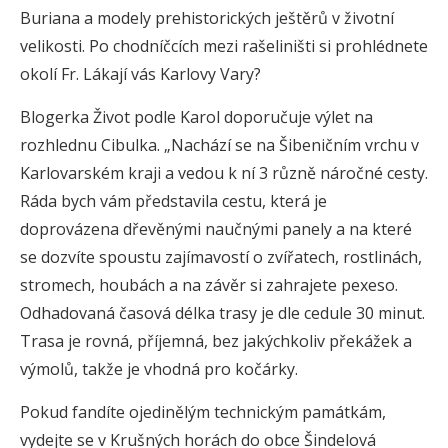
Buriana a modely prehistorických ještěrů v životní
velikosti. Po chodníčcích mezi rašeliništi si prohlédnete
okolí Fr. Lákají vás Karlovy Vary?
Blogerka Život podle Karol doporučuje výlet na
rozhlednu Cibulka. „Nachází se na Šibeničním vrchu v
Karlovarském kraji a vedou k ní 3 různě náročné cesty.
Ráda bych vám představila cestu, která je
doprovázena dřevěnými naučnými panely a na které
se dozvíte spoustu zajímavostí o zvířatech, rostlinách,
stromech, houbách a na závěr si zahrajete pexeso.
Odhadovaná časová délka trasy je dle cedule 30 minut.
Trasa je rovná, příjemná, bez jakýchkoliv překážek a
výmolů, takže je vhodná pro kočárky.
Pokud fandíte ojedinělým technickým památkám,
vydejte se v Krušných horách do obce Šindelová