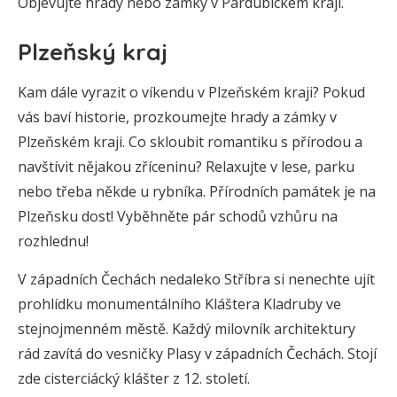
Objevujte hrady nebo zámky v Pardubickém kraji.
Plzeňský kraj
Kam dále vyrazit o víkendu v Plzeňském kraji? Pokud
vás baví historie, prozkoumejte hrady a zámky v
Plzeňském kraji. Co skloubit romantiku s přírodou a
navštívit nějakou zříceninu? Relaxujte v lese, parku
nebo třeba někde u rybníka. Přírodních památek je na
Plzeňsku dost! Vyběhněte pár schodů vzhůru na
rozhlednu!
V západních Čechách nedaleko Stříbra si nenechte ujít
prohlídku monumentálního Kláštera Kladruby ve
stejnojmenném městě. Každý milovník architektury
rád zavítá do vesničky Plasy v západních Čechách. Stojí
zde cisterciácký klášter z 12. století.