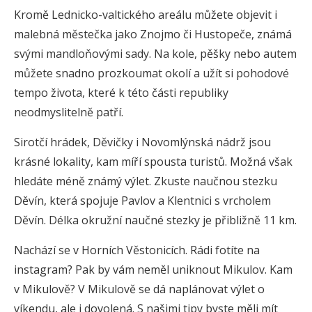
Kromě Lednicko-valtického areálu můžete objevit i
malebná městečka jako Znojmo či Hustopeče, známá
svými mandloňovými sady. Na kole, pěšky nebo autem
můžete snadno prozkoumat okolí a užít si pohodové
tempo života, které k této části republiky
neodmyslitelně patří.
Sirotčí hrádek, Děvičky i Novomlýnská nádrž jsou
krásné lokality, kam míří spousta turistů. Možná však
hledáte méně známý výlet. Zkuste naučnou stezku
Děvín, která spojuje Pavlov a Klentnici s vrcholem
Děvín. Délka okružní naučné stezky je přibližně 11 km.
Nachází se v Horních Věstonicích. Rádi fotíte na
instagram? Pak by vám neměl uniknout Mikulov. Kam
v Mikulově? V Mikulově se dá naplánovat výlet o
víkendu, ale i dovolená. S našimi tipy byste měli mít