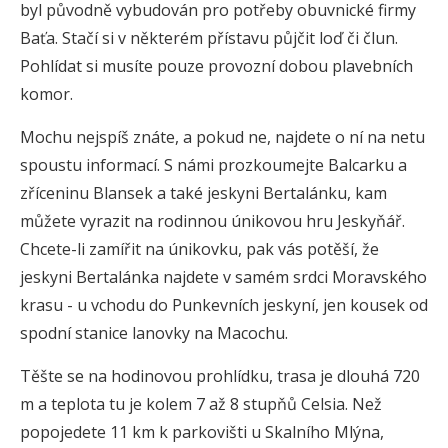
byl původně vybudován pro potřeby obuvnické firmy
Baťa. Stačí si v některém přístavu půjčit loď či člun.
Pohlídat si musíte pouze provozní dobou plavebních
komor.
Mochu nejspíš znáte, a pokud ne, najdete o ní na netu
spoustu informací. S námi prozkoumejte Balcarku a
zříceninu Blansek a také jeskyni Bertalánku, kam
můžete vyrazit na rodinnou únikovou hru Jeskyňář.
Chcete-li zamířit na únikovku, pak vás potěší, že
jeskyni Bertalánka najdete v samém srdci Moravského
krasu - u vchodu do Punkevních jeskyní, jen kousek od
spodní stanice lanovky na Macochu.
Těšte se na hodinovou prohlídku, trasa je dlouhá 720
m a teplota tu je kolem 7 až 8 stupňů Celsia. Než
popojedete 11 km k parkovišti u Skalního Mlýna,