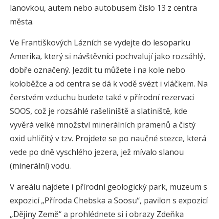
lanovkou, autem nebo autobusem číslo 13 z centra
města.
Ve Františkových Lázních se vydejte do lesoparku
Amerika, který si návštěvníci pochvalují jako rozsáhlý,
dobře označený. Jezdit tu můžete i na kole nebo
koloběžce a od centra se dá k vodě svézt i vláčkem. Na
čerstvém vzduchu budete také v přírodní rezervaci
SOOS, což je rozsáhlé rašeliniště a slatiniště, kde
vyvěrá velké množství minerálních pramenů a čistý
oxid uhličitý v tzv. Projdete se po naučné stezce, která
vede po dně vyschlého jezera, jež mívalo slanou
(minerální) vodu.
V areálu najdete i přírodní geologický park, muzeum s
expozicí „Příroda Chebska a Soosu“, pavilon s expozicí
„Dějiny Země“ a prohlédnete si i obrazy Zdeňka