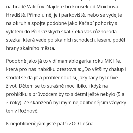
na hradě Valečov. Najdete ho kousek od Mnichova
Hradiště. Přímo u něj je i parkoviště, nebo se vydejte
na okruh a spojte podobně jako Kačabí pohorky s
výletem do Příhrazských skal. Čeká vás různorodá
stezka, která vede po skalních schodech, lesem, podél
hrany skalního města.
Podobně jako já to vidí mamablogerka roku MK life,
která pro nás nabídku otestovala: „Do většiny chalup i
stodol se dá jít a prohlédnout si, jaký tady byl dříve
život. Dětem se to strašně moc líbilo, i když na
prohlídku s průvodcem by to s dětmi ještě nebylo (5 a
3 roky). Ze skanzenů byl mým nejoblíbenějším vždycky
ten v Rožnově.
K nejoblíbenějším jistě patří ZOO Lešná.