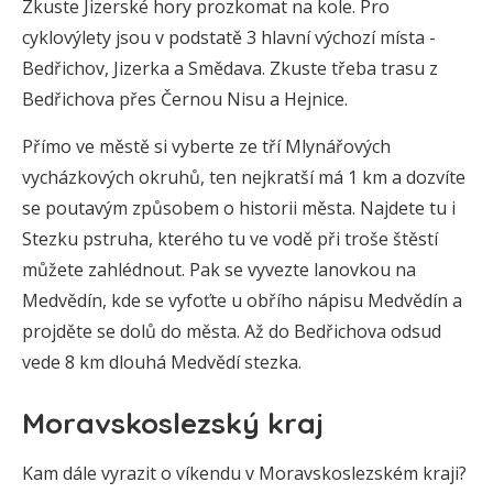
Zkuste Jizerské hory prozkomat na kole. Pro
cyklovýlety jsou v podstatě 3 hlavní výchozí místa -
Bedřichov, Jizerka a Smědava. Zkuste třeba trasu z
Bedřichova přes Černou Nisu a Hejnice.
Přímo ve městě si vyberte ze tří Mlynářových
vycházkových okruhů, ten nejkratší má 1 km a dozvíte
se poutavým způsobem o historii města. Najdete tu i
Stezku pstruha, kterého tu ve vodě při troše štěstí
můžete zahlédnout. Pak se vyvezte lanovkou na
Medvědín, kde se vyfoťte u obřího nápisu Medvědín a
projděte se dolů do města. Až do Bedřichova odsud
vede 8 km dlouhá Medvědí stezka.
Moravskoslezský kraj
Kam dále vyrazit o víkendu v Moravskoslezském kraji?