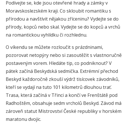
Podívejte se, kde jsou otevřené hrady a zámky v
Moravskoslezském kraji. Co skloubit romantiku s
přírodou a navštívit nějakou zříceninu? Vydejte se do
přírody, kopců nebo skal. Vydejte se do kopců a vrchů
na romantickou vyhlídku či rozhlednu.
O víkendu se můžete rozloučit s prázdninami,
pozorovat netopýry nebo si zasoutěžit s vlastnoručně
postaveným vorem. Hledáte tip, co podniknout? V
pátek začíná Beskydská sedmička. Extrémní přechod
Beskyd každoročně zkouší výdrž tisícovek závodníků,
kteří se vydají na tuto 101 kilometrů dlouhou trať.
Trasa, která začíná v Třinci a končí ve Frenštátě pod
Radhoštěm, obsahuje sedm vrcholů Beskyd. Závod má
zároveň statut Mistrovství České republiky v horském
maratonu dvojic.