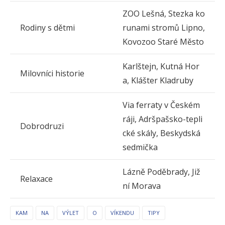
ZOO Lešná, Stezka ko
Rodiny s dětmi
runami stromů Lipno,
Kovozoo Staré Město
Karlštejn, Kutná Hor
Milovníci historie
a, Klášter Kladruby
Via ferraty v Českém
ráji, Adršpašsko-tepli
Dobrodruzi
cké skály, Beskydská
sedmička
Lázně Poděbrady, Již
Relaxace
ní Morava
KAM
NA
VÝLET
O
VÍKENDU
TIPY