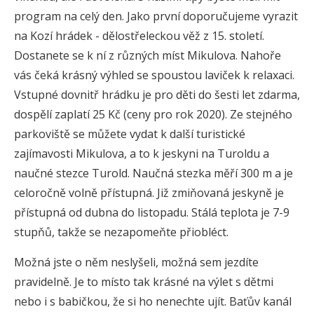
program na celý den. Jako první doporučujeme vyrazit
na Kozí hrádek - dělostřeleckou věž z 15. století.
Dostanete se k ní z různých míst Mikulova. Nahoře
vás čeká krásný výhled se spoustou laviček k relaxaci.
Vstupné dovnitř hrádku je pro děti do šesti let zdarma,
dospělí zaplatí 25 Kč (ceny pro rok 2020). Ze stejného
parkoviště se můžete vydat k další turistické
zajímavosti Mikulova, a to k jeskyni na Turoldu a
naučné stezce Turold. Naučná stezka měří 300 m a je
celoročně volně přístupná. Již zmiňovaná jeskyně je
přístupná od dubna do listopadu. Stálá teplota je 7-9
stupňů, takže se nezapomeňte přiobléct.
Možná jste o něm neslyšeli, možná sem jezdíte
pravidelně. Je to místo tak krásné na výlet s dětmi
nebo i s babičkou, že si ho nenechte ujít. Baťův kanál