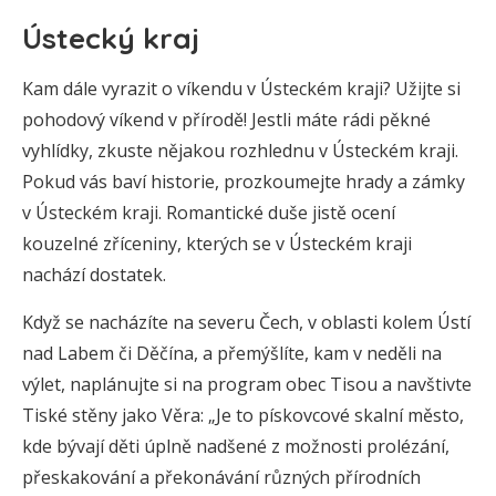
Ústecký kraj
Kam dále vyrazit o víkendu v Ústeckém kraji? Užijte si
pohodový víkend v přírodě! Jestli máte rádi pěkné
vyhlídky, zkuste nějakou rozhlednu v Ústeckém kraji.
Pokud vás baví historie, prozkoumejte hrady a zámky
v Ústeckém kraji. Romantické duše jistě ocení
kouzelné zříceniny, kterých se v Ústeckém kraji
nachází dostatek.
Když se nacházíte na severu Čech, v oblasti kolem Ústí
nad Labem či Děčína, a přemýšlíte, kam v neděli na
výlet, naplánujte si na program obec Tisou a navštivte
Tiské stěny jako Věra: „Je to pískovcové skalní město,
kde bývají děti úplně nadšené z možnosti prolézání,
přeskakování a překonávání různých přírodních