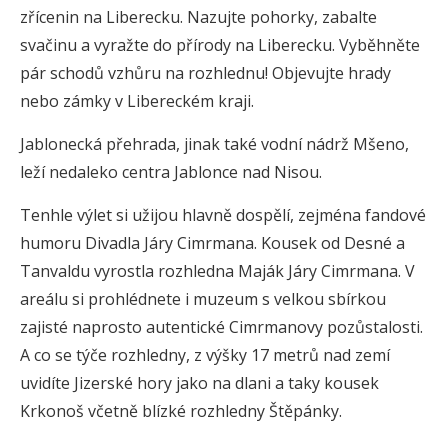
zřícenin na Liberecku. Nazujte pohorky, zabalte
svačinu a vyražte do přírody na Liberecku. Vyběhněte
pár schodů vzhůru na rozhlednu! Objevujte hrady
nebo zámky v Libereckém kraji.
Jablonecká přehrada, jinak také vodní nádrž Mšeno,
leží nedaleko centra Jablonce nad Nisou.
Tenhle výlet si užijou hlavně dospělí, zejména fandové
humoru Divadla Járy Cimrmana. Kousek od Desné a
Tanvaldu vyrostla rozhledna Maják Járy Cimrmana. V
areálu si prohlédnete i muzeum s velkou sbírkou
zajisté naprosto autentické Cimrmanovy pozůstalosti.
A co se týče rozhledny, z výšky 17 metrů nad zemí
uvidíte Jizerské hory jako na dlani a taky kousek
Krkonoš včetně blízké rozhledny Štěpánky.