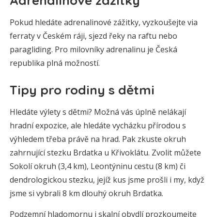
Adrenalinové zážitky
Pokud hledáte adrenalinové zážitky, vyzkoušejte via
ferraty v Českém ráji, sjezd řeky na raftu nebo
paragliding. Pro milovníky adrenalinu je Česká
republika plná možností.
Tipy pro rodiny s dětmi
Hledáte výlety s dětmi? Možná vás úplně nelákají
hradní expozice, ale hledáte vycházku přírodou s
výhledem třeba právě na hrad. Pak zkuste okruh
zahrnující stezku Brdatka u Křivoklátu. Zvolit můžete
Sokolí okruh (3,4 km), Leontýninu cestu (8 km) či
dendrologickou stezku, jejíž kus jsme prošli i my, když
jsme si vybrali 8 km dlouhý okruh Brdatka.
Podzemní hladomornu i skalní obydlí prozkoumejte