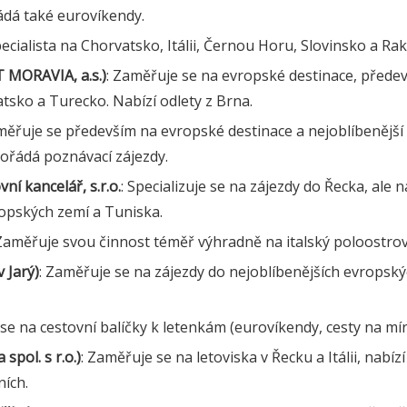
ádá také eurovíkendy.
pecialista na Chorvatsko, Itálii, Černou Horu, Slovinsko a Ra
 MORAVIA, a.s.)
: Zaměřuje se na evropské destinace, přede
atsko a Turecko. Nabízí odlety z Brna.
měřuje se především na evropské destinace a nejoblíbenější
ořádá poznávací zájezdy.
ní kancelář, s.r.o.
: Specializuje se na zájezdy do Řecka, ale n
ropských zemí a Tuniska.
 Zaměřuje svou činnost téměř výhradně na italský poloostro
v Jarý)
: Zaměřuje se na zájezdy do nejoblíbenějších evropských
e se na cestovní balíčky k letenkám (eurovíkendy, cesty na mír
spol. s r.o.)
: Zaměřuje se na letoviska v Řecku a Itálii, nabízí
ních.