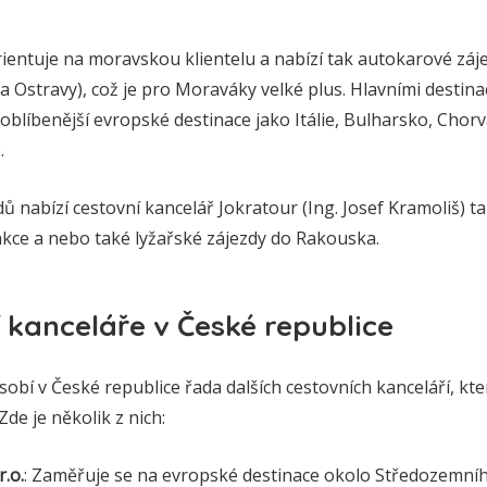
entuje na moravskou klientelu a nabízí tak autokarové záje
a Ostravy), což je pro Moraváky velké plus. Hlavními destina
joblíbenější evropské destinace jako Itálie, Bulharsko, Chor
.
ů nabízí cestovní kancelář Jokratour (Ing. Josef Kramoliš) t
akce a nebo také lyžařské zájezdy do Rakouska.
í kanceláře v České republice
bí v České republice řada dalších cestovních kanceláří, kte
Zde je několik z nich:
.o.
: Zaměřuje se na evropské destinace okolo Středozemní