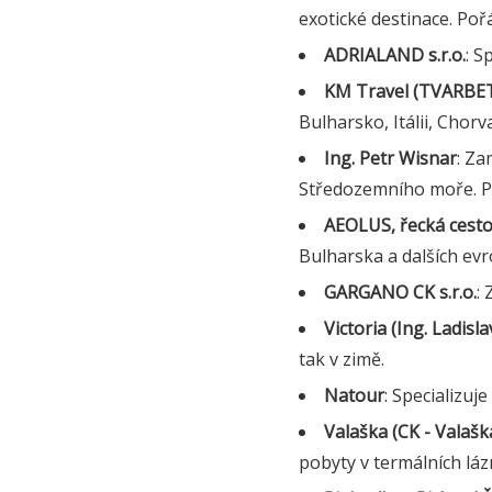
exotické destinace. Poř
ADRIALAND s.r.o.
: S
KM Travel (TVARBET
Bulharsko, Itálii, Chorv
Ing. Petr Wisnar
: Za
Středozemního moře. P
AEOLUS, řecká cestov
Bulharska a dalších ev
GARGANO CK s.r.o.
:
Victoria (Ing. Ladisla
tak v zimě.
Natour
: Specializuj
Valaška (CK - Valaška 
pobyty v termálních láz