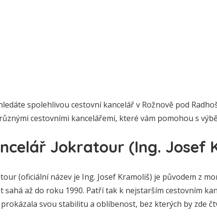
hledáte spolehlivou cestovní kancelář v Rožnově pod Radho
 různými cestovními kancelářemi, které vám pomohou s výb
ncelář Jokratour (Ing. Josef 
tour (oficiální název je Ing. Josef Kramoliš) je původem z
t sahá až do roku 1990. Patří tak k nejstarším cestovním ka
 prokázala svou stabilitu a oblíbenost, bez kterých by zde č