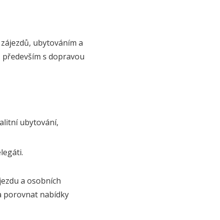
í zájezdů, ubytováním a
i, především s dopravou
litní ubytování,
legáti.
ájezdu a osobních
 a porovnat nabídky