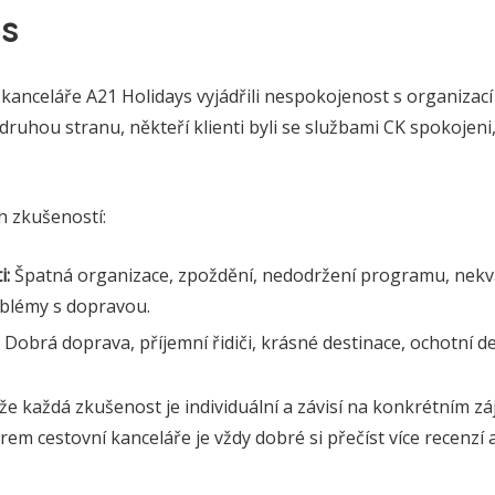
ys
í kanceláře A21 Holidays vyjádřili nespokojenost s organizac
druhou stranu, někteří klienti byli se službami CK spokojen
h zkušeností:
i:
Špatná organizace, zpoždění, nedodržení programu, nekva
oblémy s dopravou.
Dobrá doprava, příjemní řidiči, krásné destinace, ochotní de
, že každá zkušenost je individuální a závisí na konkrétním z
rem cestovní kanceláře je vždy dobré si přečíst více recenzí