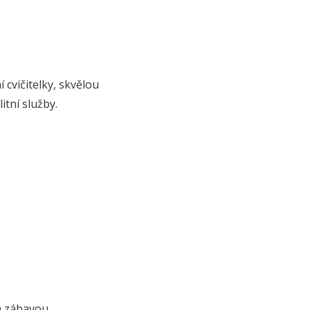
 cvičitelky, skvělou
itní služby.
a zábavou.