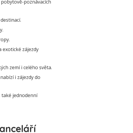
ně pobytově-poznávacích
destinací.
y.
ropy.
a exotické zájezdy
ých zemí i celého světa.
nabízí i zájezdy do
a také jednodenní
anceláří