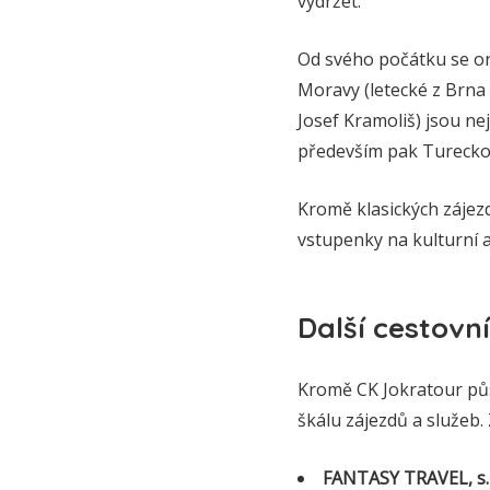
vydržet.
Od svého počátku se ori
Moravy (letecké z Brna 
Josef Kramoliš) jsou ne
především pak Turecko
Kromě klasických zájezd
vstupenky na kulturní 
Další cestovn
Kromě CK Jokratour půso
škálu zájezdů a služeb. 
FANTASY TRAVEL, s.r