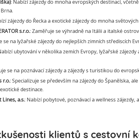
Šiška)
: Nabízí zájezdy do mnoha evropských destinací, včet
 Brna.
bízí zájezdy do Řecka a exotické zájezdy do mnoha světových 
ATOR s.r.o.
: Zaměřuje se výhradně na Itálii a italské ostrov
je se na lyžařské zájezdy do nejlepších zimních střediscích Ev
Nabízí ubytování v několika zemích Evropy, lyžařské zájezdy 
je se na poznávací zájezdy a zájezdy s turistikou do evropsk
 r.o.
: Specializuje se především na zájezdy do Španělska, ale 
 exotické destinace.
 Lines, a.s.
: Nabízí pobytové, poznávací a wellness zájezdy, 
kušenosti klientů s cestovní k