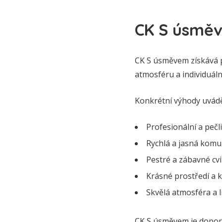
CK S úsměv
CK S úsměvem získává po
atmosféru a individuální
Konkrétní výhody uvádě
Profesionální a pečli
Rychlá a jasná komu
Pestré a zábavné cv
Krásné prostředí a k
Skvělá atmosféra a l
CK S úsměvem je doporu