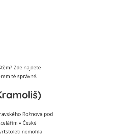
štěm? Zde najdete
ěrem té správné.
Kramoliš)
 moravského Rožnova pod
ncelářím v České
tvrtstoletí nemohla