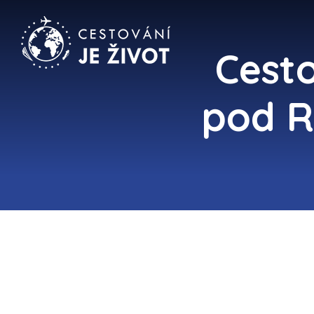
Cest
pod R