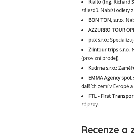
Rialto (Ing. Richard 
zájezdů. Nabízí odlety z
BON TON, s.r.o.
: Na
AZZURRO TOUR OPER
pux s.r.o.
: Specializu
Zlíntour trips s.r.o.
: 
(provizní prodej).
Kudrna s.r.o.
: Zaměřu
EMMA Agency spol. s
dalších zemí v Evropě a
FTL - First Transport
zájezdy.
Recenze a z