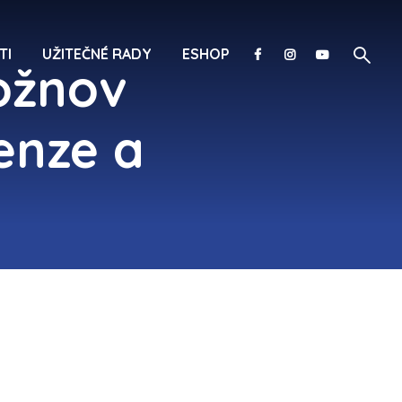
TI
UŽITEČNÉ RADY
ESHOP
ožnov
enze a