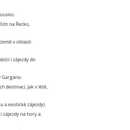
kousko.
vším na Řecko,
 země v oblasti
abízí i zájezdy do
v Gargano.
 destinací, jak v létě,
u a exotické zájezdy).
 i zájezdy na hory a