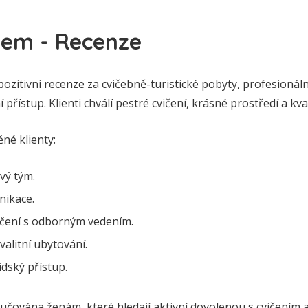
em - Recenze
zitivní recenze za cvičebně-turistické pobyty, profesionální
 přístup. Klienti chválí pestré cvičení, krásné prostředí a kval
né klienty:
vý tým.
nikace.
ičení s odborným vedením.
valitní ubytování.
idský přístup.
čována ženám, které hledají aktivní dovolenou s cvičením 