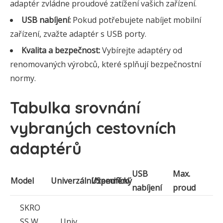
adaptér zvládne proudové zatížení vašich zařízení.
USB nabíjení:
Pokud potřebujete nabíjet mobilní
zařízení, zvažte adaptér s USB porty.
Kvalita a bezpečnost:
Vybírejte adaptéry od
renomovaných výrobců, které splňují bezpečnostní
normy.
Tabulka srovnání
vybraných cestovních
adaptérů
USB
Max.
Model
Univerzální/Specifický
Uzemnění
nabíjení
proud
SKRO
SS W
Univ