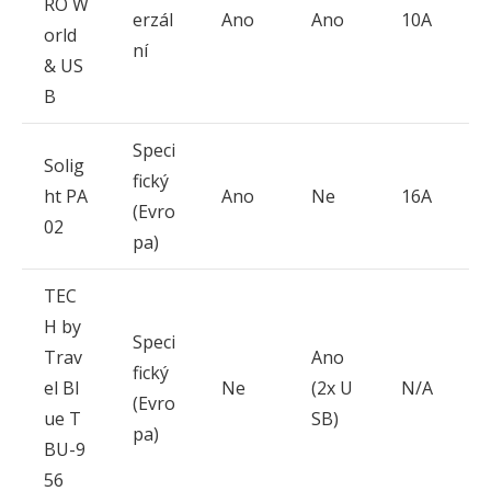
RO W
erzál
Ano
Ano
10A
orld
ní
& US
B
Speci
Solig
fický
ht PA
Ano
Ne
16A
(Evro
02
pa)
TEC
H by
Speci
Trav
Ano
fický
el Bl
Ne
(2x U
N/A
(Evro
ue T
SB)
pa)
BU-9
56