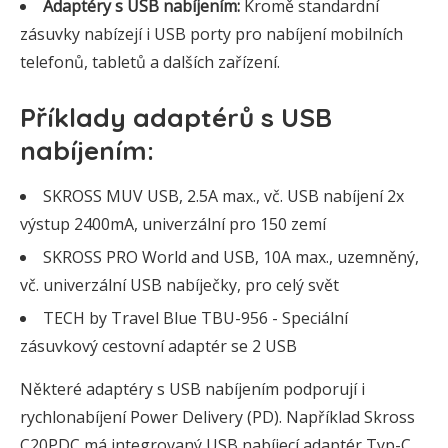
Adaptéry s USB nabíjením:
Kromě standardní
zásuvky nabízejí i USB porty pro nabíjení mobilních
telefonů, tabletů a dalších zařízení.
Příklady adaptérů s USB
nabíjením:
SKROSS MUV USB, 2.5A max., vč. USB nabíjení 2x
výstup 2400mA, univerzální pro 150 zemí
SKROSS PRO World and USB, 10A max., uzemněný,
vč. univerzální USB nabíječky, pro celý svět
TECH by Travel Blue TBU-956 - Speciální
zásuvkový cestovní adaptér se 2 USB
Některé adaptéry s USB nabíjením podporují i
rychlonabíjení Power Delivery (PD). Například Skross
C20PDC má integrovaný USB nabíjecí adaptér Typ-C,