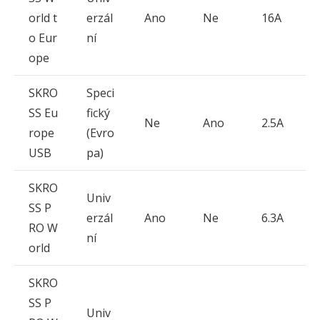
orld t
erzál
Ano
Ne
16A
o Eur
ní
ope
SKRO
Speci
SS Eu
fický
Ne
Ano
2.5A
rope
(Evro
USB
pa)
SKRO
Univ
SS P
erzál
Ano
Ne
6.3A
RO W
ní
orld
SKRO
SS P
Univ