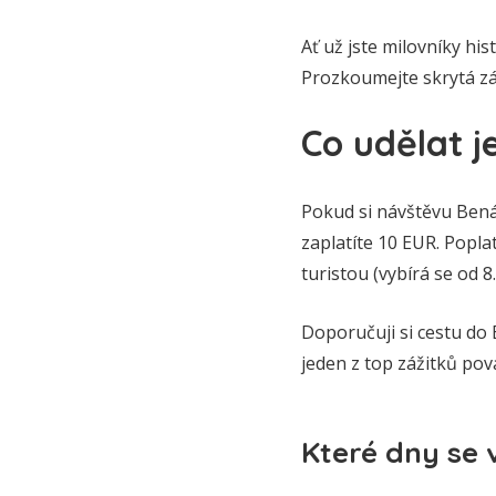
Ať už jste milovníky hi
Prozkoumejte skrytá zák
Co udělat j
Pokud si návštěvu Bená
zaplatíte 10 EUR. Popla
turistou (vybírá se od 8
Doporučuji si cestu do 
jeden z top zážitků pov
Které dny se 