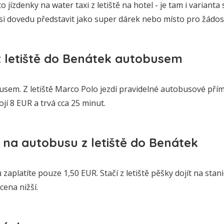
to jízdenky na water taxi z letiště na hotel - je tam i varia
u si dovedu představit jako super dárek nebo místo pro žádo
z letiště do Benátek autobusem
sem. Z letiště Marco Polo jezdí pravidelné autobusové přím
tojí 8 EUR a trvá cca 25 minut.
t na autobusu z letiště do Benátek
zaplatíte pouze 1,50 EUR. Stačí z letiště pěšky dojít na stani
cena nižší.