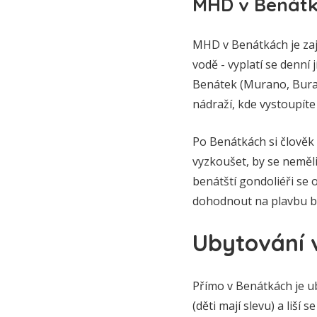
MHD v Benát
MHD v Benátkách je za
vodě - vyplatí se denní 
Benátek (Murano, Buran
nádraží, kde vystoupíte 
Po Benátkách si člověk 
vyzkoušet, by se neměl
benátští gondoliéři se 
dohodnout na plavbu b
Ubytování 
Přímo v Benátkách je uby
(děti mají slevu) a liší