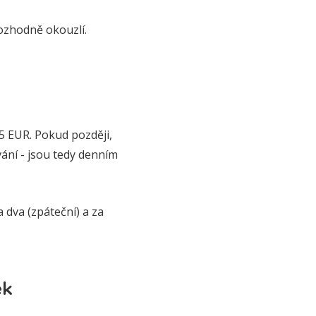
rozhodně okouzlí.
5 EUR. Pokud později,
vání - jsou tedy denním
 dva (zpáteční) a za
ek