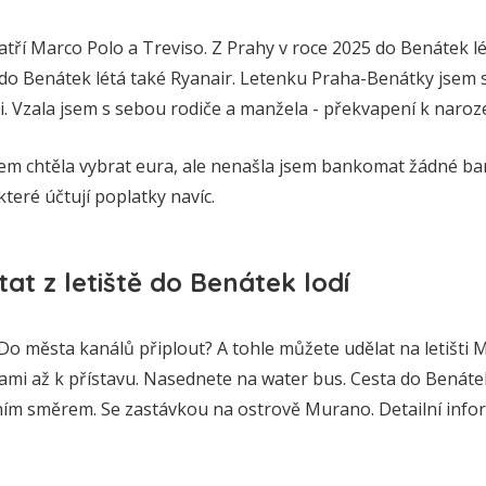
atří Marco Polo a Treviso. Z Prahy v roce 2025 do Benátek l
ě do Benátek létá také Ryanair. Letenku Praha-Benátky jsem 
ěji. Vzala jsem s sebou rodiče a manžela - překvapení k naro
jsem chtěla vybrat eura, ale nenašla jsem bankomat žádné b
eré účtují poplatky navíc.
tat z letiště do Benátek lodí
o města kanálů připlout? A tohle můžete udělat na letišti 
ami až k přístavu. Nasednete na water bus. Cesta do Benátek
dním směrem. Se zastávkou na ostrově Murano. Detailní inf