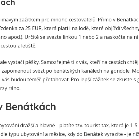
kách
jímavým zážitkem pro mnoho cestovatelů. Přímo v Benátkác
jízdenka za 25 EUR, která platí i na lodě, které objíždí všech
o apod.). Určitě se svezte linkou 1 nebo 2 a naskočte na 
cestou z letiště.
ale vystačí pěšky. Samozřejmě ti z vás, kteří na cestách chtě
i zapomenout svézt po benátských kanálech na gondole. Mo
o vás budou téměř přetahovat. Pro lepší zážitek se zkuste s
rzy ráno.
v Benátkách
tování dražší a hlavně - platíte tzv. tourist tax, která je 1
 se dle typu ubytování a měsíce, kdy do Benátek vyrazíte - je n