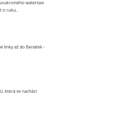
nta soukromého watertaxi
st o ruku…
é linky až do Benátek -
ci, která se nachází