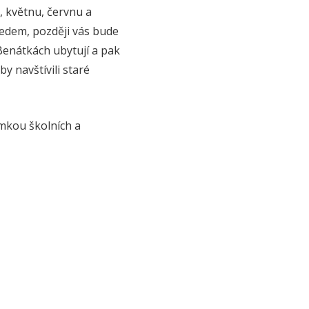
, květnu, červnu a
ředem, později vás bude
 Benátkách ubytují a pak
by navštívili staré
imkou školních a