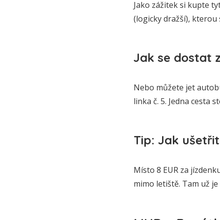
Jako zážitek si kupte ty
(logicky dražší), ktero
Jak se dostat 
Nebo můžete jet autobu
linka č. 5. Jedna cesta s
Tip: Jak ušetři
Místo 8 EUR za jízdenku 
mimo letiště. Tam už je 