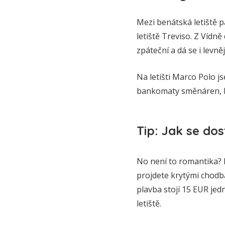
Mezi benátská letiště p
letiště Treviso. Z Vídn
zpáteční a dá se i levn
Na letišti Marco Polo 
bankomaty směnáren, kt
Tip: Jak se dos
No není to romantika? D
projdete krytými chodb
plavba stojí 15 EUR je
letiště.