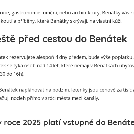
storie, gastronomie, umění, nebo architektury, Benátky vás 
outí a příběhy, které Benátky skrývají, na vlastní kůži.
eště před cestou do Benátek
tek rezervujete alespoň 4 dny předem, bude výše poplatku 
tek se týká osob nad 14 let, které nemají v Benátkách ubyto
.30 do 16h).
Benátek naplánovat na podzim, letenky jsou cenově za tisíc a
ažuji nocleh přímo v srdci města mezi kanály.
v roce 2025 platí vstupné do Benát