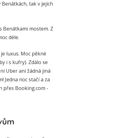
 Benátkách, tak v jejich
é s Benátkami mostem. Z
moc déle.
 je luxus. Moc pěkné
 i s kufry). Zdálo se
není Uber ani žádná jiná
m! Jedna noc stačí a za
án přes Booking.com -
avům