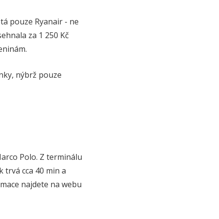
étá pouze Ryanair - ne
sehnala za 1 250 Kč
zeninám.
anky, nýbrž pouze
Marco Polo. Z terminálu
 trvá cca 40 min a
ormace najdete na webu