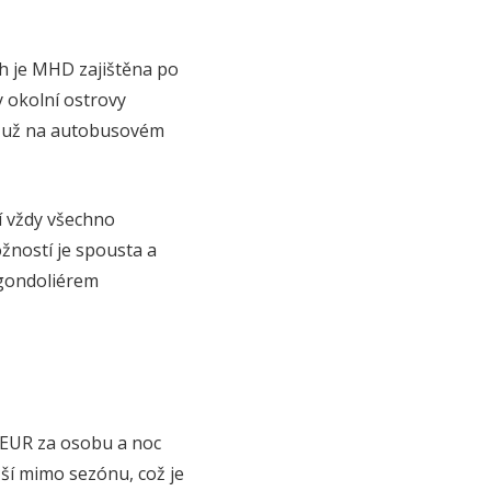
h je MHD zajištěna po
ny okolní ostrovy
ni už na autobusovém
jí vždy všechno
žností je spousta a
 gondoliérem
-5 EUR za osobu a noc
ižší mimo sezónu, což je