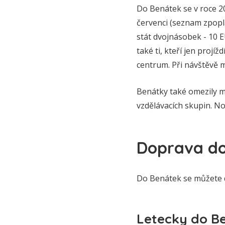
Do Benátek se v roce 20
červenci (seznam zpopl
stát dvojnásobek - 10 EU
také ti, kteří jen projí
centrum. Při návštěvě 
Benátky také omezily m
vzdělávacích skupin. No
Doprava do
Do Benátek se můžete 
Letecky do B