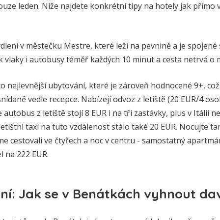
ouze leden. Níže najdete konkrétní tipy na hotely jak přímo v
ydlení v městečku Mestre, které leží na pevnině a je spojen
 vlaky i autobusy téměř každých 10 minut a cesta netrvá o 
o nejlevnější ubytování, které je zároveň hodnocené 9+, což
ídaně vedle recepce. Nabízejí odvoz z letiště (20 EUR/4 osoby
autobus z letiště stojí 8 EUR i na tři zastávky, plus v Itálii 
etištní taxi na tuto vzdálenost stálo také 20 EUR. Nocujte ta
jsme cestovali ve čtyřech a noc v centru - samostatný apartm
šel na 222 EUR.
ání: Jak se v Benátkách vyhnout d