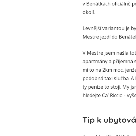
v Benátkách oficiálně p
okolí.
Levnější variantou je b
Mestre jezdí do Benátek
V Mestre jsem našla tot
apartmány a příjemná sn
mi to na 2km moc, jenže 
podobná taxi služba. A l
ty peníze to stojí. My 
hledejte Ca‘ Riccio - vy
Tip k ubytov