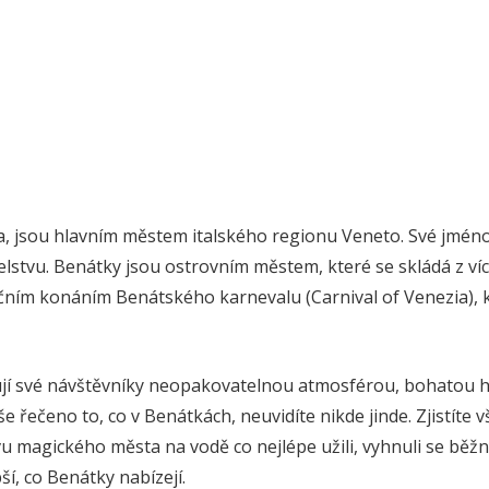
ia, jsou hlavním městem italského regionu Veneto. Své jmé
stvu. Benátky jsou ostrovním městem, které se skládá z víc
ním konáním Benátského karnevalu (Carnival of Venezia), k
í své návštěvníky neopakovatelnou atmosférou, bohatou hi
e řečeno to, co v Benátkách, neuvidíte nikde jinde. Zjistíte v
vu magického města na vodě co nejlépe užili, vyhnuli se bě
pší, co Benátky nabízejí.