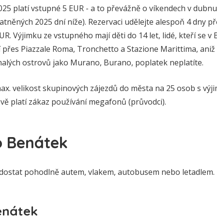
25 platí vstupné 5 EUR - a to převážně o víkendech v dubnu
atněných 2025 dní níže). Rezervaci udělejte alespoň 4 dny p
R. Výjimku ze vstupného mají děti do 14 let, lidé, kteří se v
ždí přes Piazzale Roma, Tronchetto a Stazione Marittima, aniž 
malých ostrovů jako Murano, Burano, poplatek neplatíte.
ax. velikost skupinových zájezdů do města na 25 osob s výj
vě platí zákaz používání megafonů (průvodci).
 Benátek
dostat pohodlně autem, vlakem, autobusem nebo letadlem.
enátek