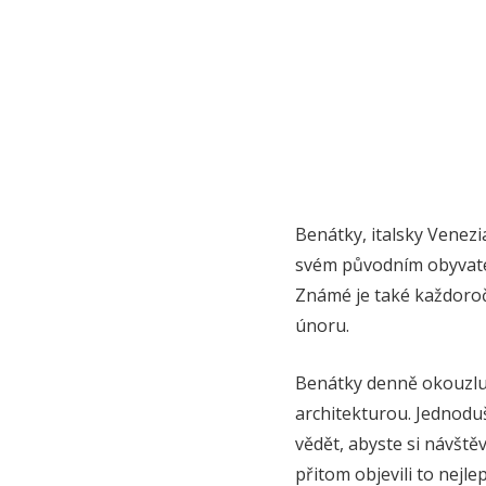
Benátky, italsky Venez
svém původním obyvatel
Známé je také každoroč
únoru.
Benátky denně okouzluj
architekturou. Jednoduš
vědět, abyste si návště
přitom objevili to nejle