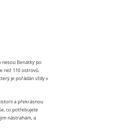
no nesou Benátky po
e než 110 ostrovů.
terý je pořádán vždy v
storií a překrásnou
še, co potřebujete
žným nástrahám, a