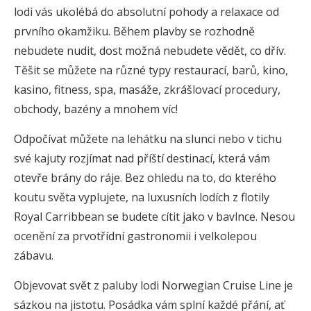
lodi vás ukolébá do absolutní pohody a relaxace od
prvního okamžiku. Během plavby se rozhodně
nebudete nudit, dost možná nebudete vědět, co dřív.
Těšit se můžete na různé typy restaurací, barů, kino,
kasino, fitness, spa, masáže, zkrášlovací procedury,
obchody, bazény a mnohem víc!
Odpočívat můžete na lehátku na slunci nebo v tichu
své kajuty rozjímat nad příští destinací, která vám
otevře brány do ráje. Bez ohledu na to, do kterého
koutu světa vyplujete, na luxusních lodích z flotily
Royal Carribbean se budete cítit jako v bavlnce. Nesou
ocenění za prvotřídní gastronomii i velkolepou
zábavu.
Objevovat svět z paluby lodi Norwegian Cruise Line je
sázkou na jistotu. Posádka vám splní každé přání, ať