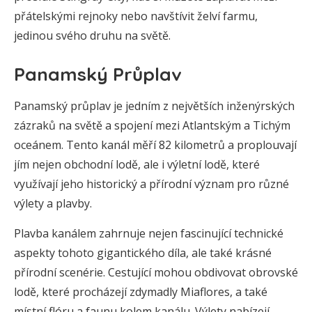
přátelskými rejnoky nebo navštívit želví farmu,
jedinou svého druhu na světě.
Panamský Průplav
Panamský průplav je jedním z největších inženýrských
zázraků na světě a spojení mezi Atlantským a Tichým
oceánem. Tento kanál měří 82 kilometrů a proplouvají
jím nejen obchodní lodě, ale i výletní lodě, které
využívají jeho historický a přírodní význam pro různé
výlety a plavby.
Plavba kanálem zahrnuje nejen fascinující technické
aspekty tohoto gigantického díla, ale také krásné
přírodní scenérie. Cestující mohou obdivovat obrovské
lodě, které procházejí zdymadly Miaflores, a také
místní flóru a faunu kolem kanálu. Výlety nabízejí