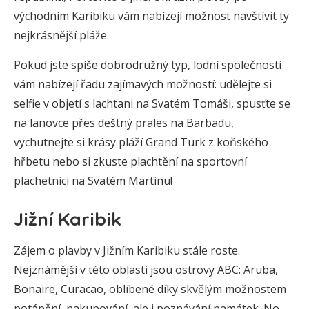
východním Karibiku vám nabízejí možnost navštívit ty
nejkrásnější pláže.
Pokud jste spíše dobrodružný typ, lodní společnosti
vám nabízejí řadu zajímavých možností: udělejte si
selfie v objetí s lachtani na Svatém Tomáši, spusťte se
na lanovce přes deštný prales na Barbadu,
vychutnejte si krásy pláží Grand Turk z koňského
hřbetu nebo si zkuste plachtění na sportovní
plachetnici na Svatém Martinu!
Jižní Karibik
Zájem o plavby v Jižním Karibiku stále roste.
Nejznámější v této oblasti jsou ostrovy ABC: Aruba,
Bonaire, Curacao, oblíbené díky skvělým možnostem
potápění, nakupování, ale i poznávání památek. No