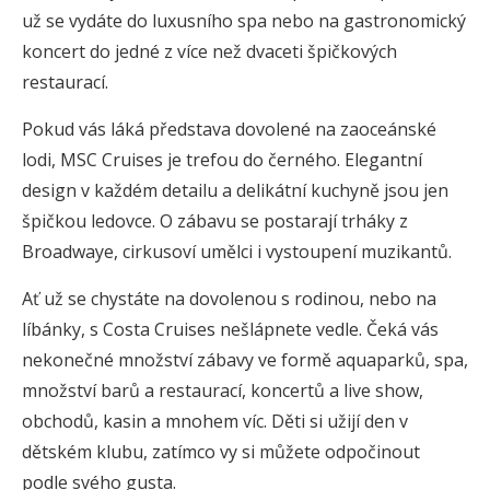
už se vydáte do luxusního spa nebo na gastronomický
koncert do jedné z více než dvaceti špičkových
restaurací.
Pokud vás láká představa dovolené na zaoceánské
lodi, MSC Cruises je trefou do černého. Elegantní
design v každém detailu a delikátní kuchyně jsou jen
špičkou ledovce. O zábavu se postarají trháky z
Broadwaye, cirkusoví umělci i vystoupení muzikantů.
Ať už se chystáte na dovolenou s rodinou, nebo na
líbánky, s Costa Cruises nešlápnete vedle. Čeká vás
nekonečné množství zábavy ve formě aquaparků, spa,
množství barů a restaurací, koncertů a live show,
obchodů, kasin a mnohem víc. Děti si užijí den v
dětském klubu, zatímco vy si můžete odpočinout
podle svého gusta.