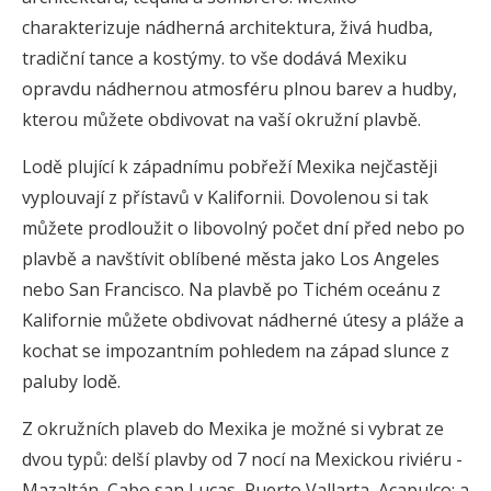
charakterizuje nádherná architektura, živá hudba,
tradiční tance a kostýmy. to vše dodává Mexiku
opravdu nádhernou atmosféru plnou barev a hudby,
kterou můžete obdivovat na vaší okružní plavbě.
Lodě plující k západnímu pobřeží Mexika nejčastěji
vyplouvají z přístavů v Kalifornii. Dovolenou si tak
můžete prodloužit o libovolný počet dní před nebo po
plavbě a navštívit oblíbené města jako Los Angeles
nebo San Francisco. Na plavbě po Tichém oceánu z
Kalifornie můžete obdivovat nádherné útesy a pláže a
kochat se impozantním pohledem na západ slunce z
paluby lodě.
Z okružních plaveb do Mexika je možné si vybrat ze
dvou typů: delší plavby od 7 nocí na Mexickou riviéru -
Mazaltán, Cabo san Lucas, Puerto Vallarta, Acapulco; a