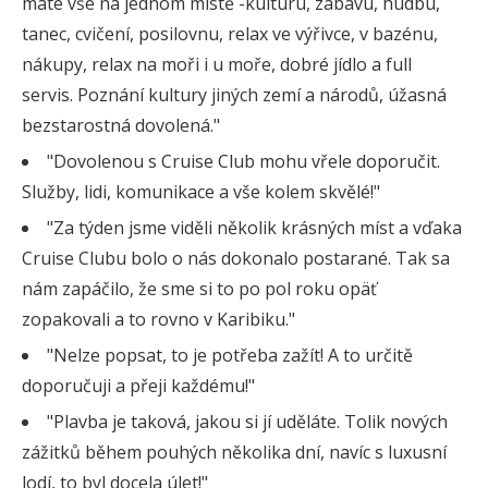
máte vše na jednom místě -kulturu, zábavu, hudbu,
tanec, cvičení, posilovnu, relax ve výřivce, v bazénu,
nákupy, relax na moři i u moře, dobré jídlo a full
servis. Poznání kultury jiných zemí a národů, úžasná
bezstarostná dovolená."
"Dovolenou s Cruise Club mohu vřele doporučit.
Služby, lidi, komunikace a vše kolem skvělé!"
"Za týden jsme viděli několik krásných míst a vďaka
Cruise Clubu bolo o nás dokonalo postarané. Tak sa
nám zapáčilo, že sme si to po pol roku opäť
zopakovali a to rovno v Karibiku."
"Nelze popsat, to je potřeba zažít! A to určitě
doporučuji a přeji každému!"
"Plavba je taková, jakou si jí uděláte. Tolik nových
zážitků během pouhých několika dní, navíc s luxusní
lodí, to byl docela úlet!"