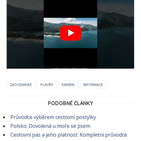
ZAOCEANSKE
PLAVBY
KARIBIK
INFORMACE
PODOBNÉ ČLÁNKY
Průvodce výběrem cestovní postýlky
Polsko: Dovolená u moře se psem
Cestovní pas a jeho platnost: Kompletní průvodce