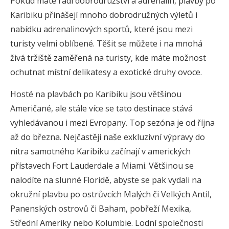
Pokud máte rádi dobrodružství a adrenalin, plavby po
Karibiku přinášejí mnoho dobrodružných výletů i
nabídku adrenalinových sportů, které jsou mezi
turisty velmi oblíbené. Těšit se můžete i na mnohá
živá tržiště zaměřená na turisty, kde máte možnost
ochutnat místní delikatesy a exotické druhy ovoce.
Hosté na plavbách po Karibiku jsou většinou
Američané, ale stále více se tato destinace stává
vyhledávanou i mezi Evropany. Top sezóna je od října
až do března. Nejčastěji naše exkluzivní výpravy do
nitra samotného Karibiku začínají v amerických
přístavech Fort Lauderdale a Miami. Většinou se
nalodíte na slunné Floridě, abyste se pak vydali na
okružní plavbu po ostrůvcích Malých či Velkých Antil,
Panenských ostrovů či Baham, pobřeží Mexika,
Střední Ameriky nebo Kolumbie. Lodní společnosti