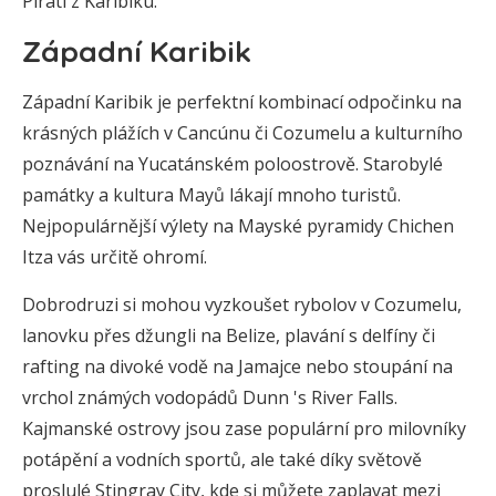
Piráti z Karibiku.
Západní Karibik
Západní Karibik je perfektní kombinací odpočinku na
krásných plážích v Cancúnu či Cozumelu a kulturního
poznávání na Yucatánském poloostrově. Starobylé
památky a kultura Mayů lákají mnoho turistů.
Nejpopulárnější výlety na Mayské pyramidy Chichen
Itza vás určitě ohromí.
Dobrodruzi si mohou vyzkoušet rybolov v Cozumelu,
lanovku přes džungli na Belize, plavání s delfíny či
rafting na divoké vodě na Jamajce nebo stoupání na
vrchol známých vodopádů Dunn 's River Falls.
Kajmanské ostrovy jsou zase populární pro milovníky
potápění a vodních sportů, ale také díky světově
proslulé Stingray City, kde si můžete zaplavat mezi