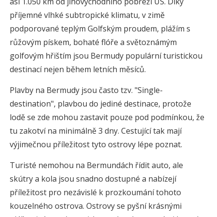
asi 1.050 km od jihovýchodního pobřeží US. Díky
příjemné vlhké subtropické klimatu, v zimě
podporované teplým Golfským proudem, plážím s
růžovým pískem, bohaté flóře a světoznámým
golfovým hřištím jsou Bermudy populární turistickou
destinací nejen během letních měsíců.
Plavby na Bermudy jsou často tzv. "Single-
destination", plavbou do jediné destinace, protože
lodě se zde mohou zastavit pouze pod podmínkou, že
tu zakotví na minimálně 3 dny. Cestující tak mají
výjimečnou příležitost tyto ostrovy lépe poznat.
Turisté nemohou na Bermundách řídit auto, ale
skútry a kola jsou snadno dostupné a nabízejí
příležitost pro nezávislé k prozkoumání tohoto
kouzelného ostrova. Ostrovy se pyšní krásnými