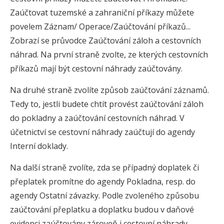
Zaúčtovat tuzemské a zahraniční příkazy můžete
povelem Záznam/ Operace/Zaúčtování příkazů...
Zobrazí se průvodce Zaúčtování záloh a cestovních
náhrad. Na první straně zvolte, ze kterých cestovních
příkazů mají být cestovní náhrady zaúčtovány.
Na druhé straně zvolíte způsob zaúčtování záznamů.
Tedy to, jestli budete chtít provést zaúčtování záloh
do pokladny a zaúčtování cestovních náhrad. V
účetnictví se cestovní náhrady zaúčtují do agendy
Interní doklady.
Na další straně zvolíte, zda se případný doplatek či
přeplatek promítne do agendy Pokladna, resp. do
agendy Ostatní závazky. Podle zvoleného způsobu
zaúčtování přeplatku a doplatku budou v daňové
evidenci zaúčtovány zároveň i cestovní náhrady.