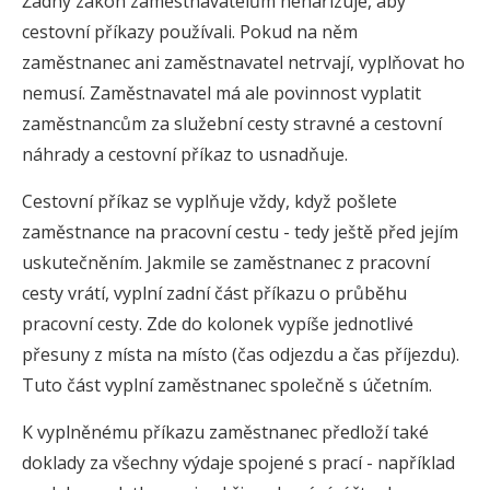
Žádný zákon zaměstnavatelům nenařizuje, aby
cestovní příkazy používali. Pokud na něm
zaměstnanec ani zaměstnavatel netrvají, vyplňovat ho
nemusí. Zaměstnavatel má ale povinnost vyplatit
zaměstnancům za služební cesty stravné a cestovní
náhrady a cestovní příkaz to usnadňuje.
Cestovní příkaz se vyplňuje vždy, když pošlete
zaměstnance na pracovní cestu - tedy ještě před jejím
uskutečněním. Jakmile se zaměstnanec z pracovní
cesty vrátí, vyplní zadní část příkazu o průběhu
pracovní cesty. Zde do kolonek vypíše jednotlivé
přesuny z místa na místo (čas odjezdu a čas příjezdu).
Tuto část vyplní zaměstnanec společně s účetním.
K vyplněnému příkazu zaměstnanec předloží také
doklady za všechny výdaje spojené s prací - například