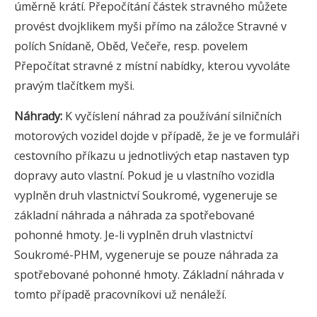
úměrně krátí. Přepočítání částek stravného můžete
provést dvojklikem myši přímo na záložce Stravné v
polích Snídaně, Oběd, Večeře, resp. povelem
Přepočítat stravné z místní nabídky, kterou vyvoláte
pravým tlačítkem myši.
Náhrady:
K vyčíslení náhrad za používání silničních
motorových vozidel dojde v případě, že je ve formuláři
cestovního příkazu u jednotlivých etap nastaven typ
dopravy auto vlastní. Pokud je u vlastního vozidla
vyplněn druh vlastnictví Soukromé, vygeneruje se
základní náhrada a náhrada za spotřebované
pohonné hmoty. Je-li vyplněn druh vlastnictví
Soukromé-PHM, vygeneruje se pouze náhrada za
spotřebované pohonné hmoty. Základní náhrada v
tomto případě pracovníkovi už nenáleží.