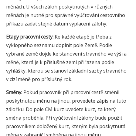
měnách. U všech záloh poskytnutých v různých
měnách je nutné pro správné vyúčtování cestovního
příkazu zadat stejné datum vyplacení zálohy.
Etapy pracovní cesty:
Ke každé etapě je třeba z
výklopného seznamu doplnit pole Země. Podle
vybrané země dojde ke stanovení stravného ve výši a
měně, která je k příslušné zemi přiřazena podle
vyhlášky, kterou se stanoví základní sazby stravného
v cizí měně pro příslušný rok.
Směny:
Pokud pracovník při pracovní cestě směnil
poskytnutou měnu na jinou, provedete zápis na tuto
záložku. Do pole CM kurz uvedete kurz, za který
směna proběhla. Při vyúčtování zálohy bude použit
pracovníkem doložený kurz, kterým byla poskytnutá
měna v zahraničí směněna na jinou měnu.