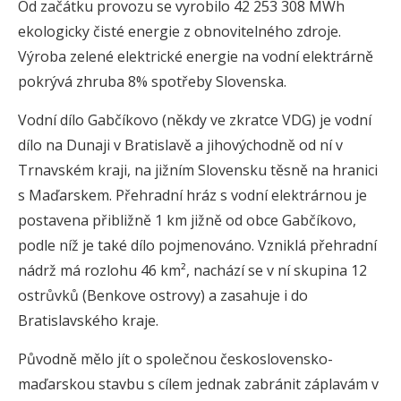
Od začátku provozu se vyrobilo 42 253 308 MWh
ekologicky čisté energie z obnovitelného zdroje.
Výroba zelené elektrické energie na vodní elektrárně
pokrývá zhruba 8% spotřeby Slovenska.
Vodní dílo Gabčíkovo (někdy ve zkratce VDG) je vodní
dílo na Dunaji v Bratislavě a jihovýchodně od ní v
Trnavském kraji, na jižním Slovensku těsně na hranici
s Maďarskem. Přehradní hráz s vodní elektrárnou je
postavena přibližně 1 km jižně od obce Gabčíkovo,
podle níž je také dílo pojmenováno. Vzniklá přehradní
nádrž má rozlohu 46 km², nachází se v ní skupina 12
ostrůvků (Benkove ostrovy) a zasahuje i do
Bratislavského kraje.
Původně mělo jít o společnou československo-
maďarskou stavbu s cílem jednak zabránit záplavám v