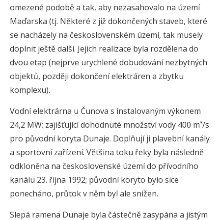
omezené podobě a tak, aby nezasahovalo na území
Maďarska (tj. Některé z již dokončených staveb, které
se nacházely na československém území, tak musely
doplnit ještě další. Jejich realizace byla rozdělena do
dvou etap (nejprve urychlené dobudování nezbytných
objektů, později dokončení elektráren a zbytku
komplexu).
Vodní elektrárna u Čunova s instalovaným výkonem
24,2 MW; zajišťující dohodnuté množství vody 400 m³/s
pro původní koryta Dunaje. Doplňují ji plavební kanály
a sportovní zařízení. Většina toku řeky byla následně
odkloněna na československé území do přívodního
kanálu 23. října 1992; původní koryto bylo sice
ponecháno, průtok v něm byl ale snížen.
Slepá ramena Dunaje byla částečně zasypána a jistým