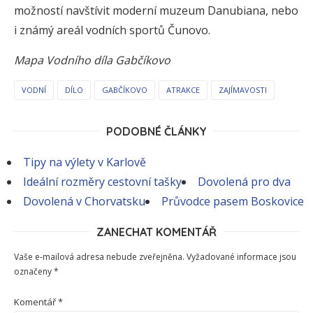
možností navštívit moderní muzeum Danubiana, nebo
i známý areál vodních sportů Čunovo.
Mapa Vodního díla Gabčíkovo
VODNÍ
DÍLO
GABČÍKOVO
ATRAKCE
ZAJÍMAVOSTI
PODOBNÉ ČLÁNKY
Tipy na výlety v Karlově
Ideální rozměry cestovní tašky
Dovolená pro dva
Dovolená v Chorvatsku
Průvodce pasem Boskovice
ZANECHAT KOMENTÁŘ
Vaše e-mailová adresa nebude zveřejněna.
Vyžadované informace jsou
označeny
*
Komentář
*