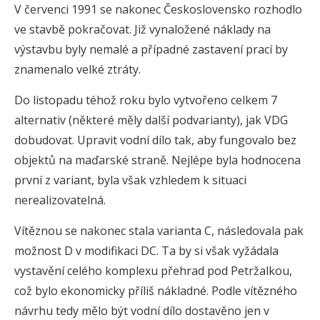
V červenci 1991 se nakonec Československo rozhodlo
ve stavbě pokračovat. Již vynaložené náklady na
výstavbu byly nemalé a případné zastavení prací by
znamenalo velké ztráty.
Do listopadu téhož roku bylo vytvořeno celkem 7
alternativ (některé měly další podvarianty), jak VDG
dobudovat. Upravit vodní dílo tak, aby fungovalo bez
objektů na maďarské straně. Nejlépe byla hodnocena
první z variant, byla však vzhledem k situaci
nerealizovatelná.
Vítěznou se nakonec stala varianta C, následovala pak
možnost D v modifikaci DC. Ta by si však vyžádala
vystavění celého komplexu přehrad pod Petržalkou,
což bylo ekonomicky příliš nákladné. Podle vítězného
návrhu tedy mělo být vodní dílo dostavěno jen v