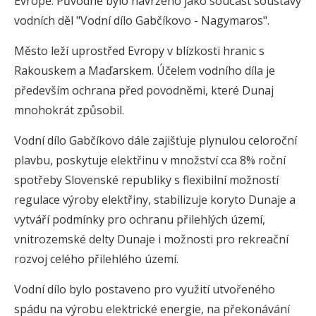
Evropě. Původně bylo navrženo jako součást soustavy
vodních děl "Vodní dílo Gabčíkovo - Nagymaros".
Město leží uprostřed Evropy v blízkosti hranic s
Rakouskem a Maďarskem. Účelem vodního díla je
především ochrana před povodněmi, které Dunaj
mnohokrát způsobil.
Vodní dílo Gabčíkovo dále zajišťuje plynulou celoroční
plavbu, poskytuje elektřinu v množství cca 8% roční
spotřeby Slovenské republiky s flexibilní možností
regulace výroby elektřiny, stabilizuje koryto Dunaje a
vytváří podmínky pro ochranu přilehlých území,
vnitrozemské delty Dunaje i možnosti pro rekreační
rozvoj celého přilehlého území.
Vodní dílo bylo postaveno pro využití utvořeného
spádu na výrobu elektrické energie, na překonávání