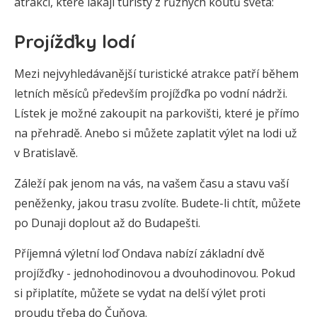
atrakcí, které lákají turisty z různých koutů světa:
Projížďky lodí
Mezi nejvyhledávanější turistické atrakce patří během
letních měsíců především projížďka po vodní nádrži.
Lístek je možné zakoupit na parkovišti, které je přímo
na přehradě. Anebo si můžete zaplatit výlet na lodi už
v Bratislavě.
Záleží pak jenom na vás, na vašem času a stavu vaší
peněženky, jakou trasu zvolíte. Budete-li chtít, můžete
po Dunaji doplout až do Budapešti.
Příjemná výletní loď Ondava nabízí základní dvě
projížďky - jednohodinovou a dvouhodinovou. Pokud
si připlatíte, můžete se vydat na delší výlet proti
proudu třeba do Čuňova.