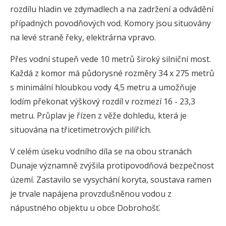
rozdílu hladin ve zdymadlech a na zadržení a odvádění
případných povodňových vod. Komory jsou situovány
na levé straně řeky, elektrárna vpravo.
Přes vodní stupeň vede 10 metrů široký silniční most.
Každá z komor má půdorysné rozměry 34 x 275 metrů
s minimální hloubkou vody 4,5 metru a umožňuje
lodím překonat výškový rozdíl v rozmezí 16 - 23,3
metru. Průplav je řízen z věže dohledu, která je
situována na třicetimetrových pilířích.
V celém úseku vodního díla se na obou stranách
Dunaje významně zvýšila protipovodňová bezpečnost
území. Zastavilo se vysychání koryta, soustava ramen
je trvale napájena provzdušněnou vodou z
nápustného objektu u obce Dobrohošť.