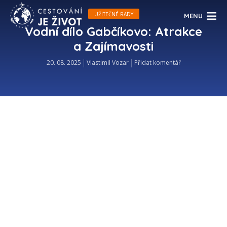
UŽITEČNÉ RADY
MENU
Vodní dílo Gabčíkovo: Atrakce
a Zajímavosti
20. 08. 2025
Vlastimil Vozar
Přidat komentář