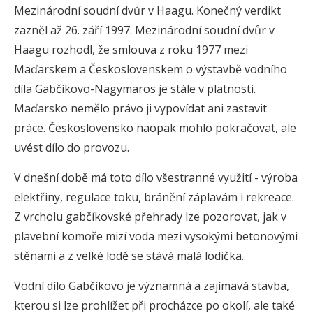
Mezinárodní soudní dvůr v Haagu. Konečný verdikt
zazněl až 26. září 1997. Mezinárodní soudní dvůr v
Haagu rozhodl, že smlouva z roku 1977 mezi
Maďarskem a Československem o výstavbě vodního
díla Gabčíkovo-Nagymaros je stále v platnosti.
Maďarsko nemělo právo ji vypovídat ani zastavit
práce. Československo naopak mohlo pokračovat, ale
uvést dílo do provozu.
V dnešní době má toto dílo všestranné využití - výroba
elektřiny, regulace toku, bránění záplavám i rekreace.
Z vrcholu gabčíkovské přehrady lze pozorovat, jak v
plavební komoře mizí voda mezi vysokými betonovými
stěnami a z velké lodě se stává malá lodička.
Vodní dílo Gabčíkovo je významná a zajímavá stavba,
kterou si lze prohlížet při procházce po okolí, ale také