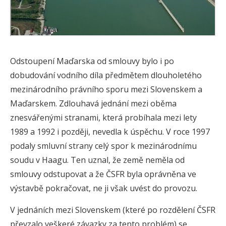
Odstoupení Maďarska od smlouvy bylo i po
dobudování vodního díla předmětem dlouholetého
mezinárodního právního sporu mezi Slovenskem a
Maďarskem. Zdlouhavá jednání mezi oběma
znesvářenými stranami, která probíhala mezi lety
1989 a 1992 i později, nevedla k úspěchu. V roce 1997
podaly smluvní strany celý spor k mezinárodnímu
soudu v Haagu. Ten uznal, že země neměla od
smlouvy odstupovat a že ČSFR byla oprávněna ve
výstavbě pokračovat, ne ji však uvést do provozu.
V jednáních mezi Slovenskem (které po rozdělení ČSFR
převzalo veškeré závazky za tento problém) se