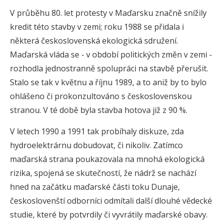
V průběhu 80. let protesty v Maďarsku značně snížily
kredit této stavby v zemi; roku 1988 se přidala i
některá československá ekologická sdružení.
Maďarská vláda se - v období politických změn v zemi -
rozhodla jednostranně spolupráci na stavbě přerušit.
Stalo se tak v květnu a říjnu 1989, a to aniž by to bylo
ohlášeno či prokonzultováno s československou
stranou. V té době byla stavba hotova již z 90 %.
V letech 1990 a 1991 tak probíhaly diskuze, zda
hydroelektrárnu dobudovat, či nikoliv. Zatímco
maďarská strana poukazovala na mnohá ekologická
rizika, spojená se skutečností, že nádrž se nachází
hned na začátku maďarské části toku Dunaje,
českoslovenští odborníci odmítali další dlouhé vědecké
studie, které by potvrdily či vyvrátily maďarské obavy.