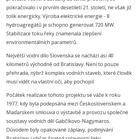
pokračovalo i v prvním desetiletí 21. století, ne však již
tolik energicky. Výroba elektrické energie - 8
hydroagregátů je schopno generovat 720 MW.
Stabilizace toku řeky znamenala zlepšení
environmentálních parametrů.
Největší vodní dílo Slovenska se nachází asi 40
kilometrů východně od Bratislavy. Není to pouze
přehrada, nýbrž komplex vodních staveb, které člověk
musí vidět na vlastní oči, aby pochopil.
Počátek realizace tohoto projektu se váže k roku
1977, kdy byla podepsána mezi Československem a
Maďarskem smlouva o výstavbě a provozu společné
soustavy vodních děl Gabčíkovo-Nagymaros.
Důvodem byly opakované záplavy, podmývání
Bratislavy i občas špatná splavností řeky.