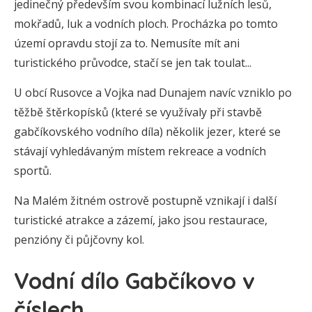
jedinečný především svou kombinací lužních lesů,
mokřadů, luk a vodních ploch. Procházka po tomto
území opravdu stojí za to. Nemusíte mít ani
turistického průvodce, stačí se jen tak toulat...
U obcí Rusovce a Vojka nad Dunajem navíc vzniklo po
těžbě štěrkopísků (které se využívaly při stavbě
gabčíkovského vodního díla) několik jezer, které se
stávají vyhledávaným místem rekreace a vodních
sportů.
Na Malém žitném ostrově postupně vznikají i další
turistické atrakce a zázemí, jako jsou restaurace,
penzióny či půjčovny kol.
Vodní dílo Gabčíkovo v
číslech