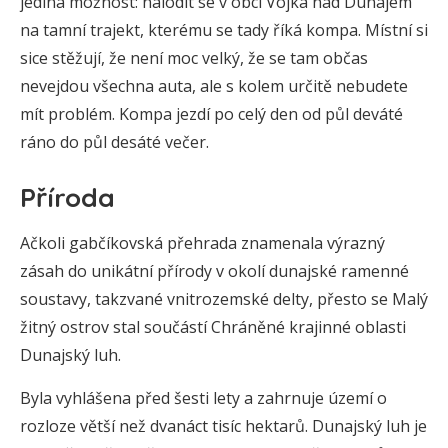
jediná možnost: nalodit se v obci Vojka nad Dunajem
na tamní trajekt, kterému se tady říká kompa. Místní si
sice stěžují, že není moc velký, že se tam občas
nevejdou všechna auta, ale s kolem určitě nebudete
mít problém. Kompa jezdí po celý den od půl deváté
ráno do půl desáté večer.
Příroda
Ačkoli gabčíkovská přehrada znamenala výrazný
zásah do unikátní přírody v okolí dunajské ramenné
soustavy, takzvané vnitrozemské delty, přesto se Malý
žitný ostrov stal součástí Chráněné krajinné oblasti
Dunajský luh.
Byla vyhlášena před šesti lety a zahrnuje území o
rozloze větší než dvanáct tisíc hektarů. Dunajský luh je