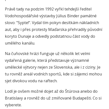
Právě tady na podzim 1992 vyřkl tehdejší ředitel
Vodohospodářské výstavby Július Binder památné
slovo: "Sypte!". Vydal tím pokyn desítkám nákladních
aut, aby i přes protesty Maďarska přehradily původní
koryto Dunaje a odvedly podstatnou část vody do
umělého kanálu.
Na čuňovské hrázi funguje už několik let velmi
vydařená galerie, která představuje významné
umělecké výtvory nejen ze Slovenska, ale i z ciziny. Je
tu rovněž areál vodních sportů, kde si zájemci mohou
sjet divokou vodu na raftech.
Lodí je ovšem možné dojet až do Štúrova anebo do
Bratislavy a rovněž do už zmiňované Budapešti. Co si
vyberete.