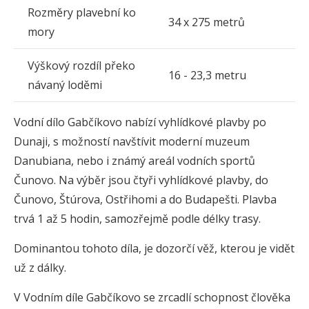
Rozměry plavební ko
34 x 275 metrů
mory
Výškový rozdíl překo
16 - 23,3 metru
návaný loděmi
Vodní dílo Gabčíkovo nabízí vyhlídkové plavby po
Dunaji, s možností navštívit moderní muzeum
Danubiana, nebo i známý areál vodních sportů
Čunovo. Na výběr jsou čtyři vyhlídkové plavby, do
Čunovo, Štúrova, Ostřihomi a do Budapešti. Plavba
trvá 1 až 5 hodin, samozřejmě podle délky trasy.
Dominantou tohoto díla, je dozorčí věž, kterou je vidět
už z dálky.
V Vodním díle Gabčíkovo se zrcadlí schopnost člověka