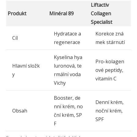
Liftactiv
Produkt
Minéral 89
Collagen
Specialist
Hydratace a
Korekce zná
Cíl
regenerace
mek stárnutí
Kyselina hya
Pro-kolagen
Hlavní složk
luronová, te
ové peptidy,
y
rmální voda
vitamín C
Vichy
Booster, de
Denní krém,
nní krém, no
Obsah
noční krém,
ční krém, SP
SPF
F