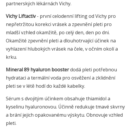
partnerských lékárnách Vichy.
Vichy Liftactiv
- první celodenní lifting od Vichy pro
nepřetržitou korekci vrásek a zpevnění pleti pro
mladší vzhled okamžitě, po celý den, den po dni.
Okamžité zpevnění pleti a dlouhotrvající účinek na
vyhlazení hlubokých vrásek na čele, v očním okolí a
krku.
Mineral 89 hyaluron booster
dodá pleti potřebnou
hydrataci a termální voda pro osvěžení a zklidnění
pleti se v létě hodí do každé kabelky.
Sérum s dvojitým účinkem obsahuje thiamidol a
kyselinu hyaluronovou. Účinně redukuje tmavé skvrny
a brání jejich opakovanému výskytu. Obnovuje vzhled
pleti.