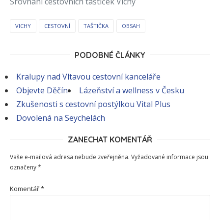
Srovnání cestovních taštiček Vichy
VICHY
CESTOVNÍ
TAŠTIČKA
OBSAH
PODOBNÉ ČLÁNKY
Kralupy nad Vltavou cestovní kanceláře
Objevte Děčín
Lázeňství a wellness v Česku
Zkušenosti s cestovní postýlkou Vital Plus
Dovolená na Seychelách
ZANECHAT KOMENTÁŘ
Vaše e-mailová adresa nebude zveřejněna.
Vyžadované informace jsou
označeny
*
Komentář
*