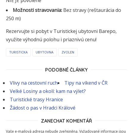
NIE JE povolené
Možnosti stravovania:
Bez stravy (reštaurácia do
250 m)
Rezervujte si pobyt v Turistickej ubytovni Barepo,
využite výhodnú polohu i priaznivú cenu!
TURISTICKA
UBYTOVNA
ZVOLEN
PODOBNÉ ČLÁNKY
Vlivy na cestovní ruch
Tipy na víkend v ČR
Velké Losiny a okolí: kam na výlet?
Turistické trasy Hranice
Žádost o pas v Hradci Králové
ZANECHAT KOMENTÁŘ
Vaše e-mailová adresa nebude zveřejněna.
Vyžadované informace jsou