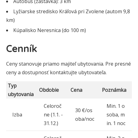
Autobus (zastávka): 3 km
Lyžiarske stredisko Kráľová pri Zvolene (autom 9,8
km)
Kúpalisko Neresnica (do 100 m)
Cenník
Ceny stanovuje priamo majiteľ ubytovania. Pre presné
ceny a dostupnosť kontaktujte ubytovateľa.
Typ
Obdobie
Cena
Poznámka
ubytovania
Celoroč
Min. 1 o
30 €/os
Izba
ne (1.1. -
soba, m
oba/noc
31.12.)
in. 1 noc