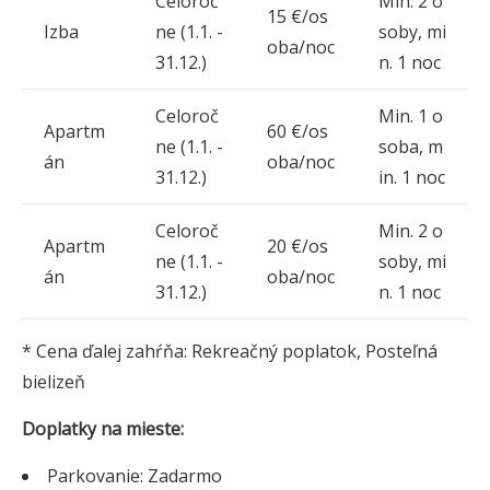
Celoroč
Min. 2 o
15 €/os
Izba
ne (1.1. -
soby, mi
oba/noc
31.12.)
n. 1 noc
Celoroč
Min. 1 o
Apartm
60 €/os
ne (1.1. -
soba, m
án
oba/noc
31.12.)
in. 1 noc
Celoroč
Min. 2 o
Apartm
20 €/os
ne (1.1. -
soby, mi
án
oba/noc
31.12.)
n. 1 noc
* Cena ďalej zahŕňa: Rekreačný poplatok, Posteľná
bielizeň
Doplatky na mieste:
Parkovanie: Zadarmo