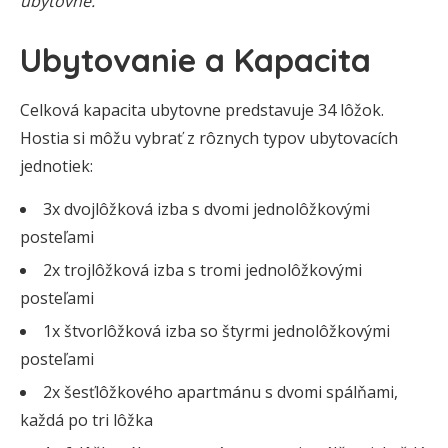
ubytovne.
Ubytovanie a Kapacita
Celková kapacita ubytovne predstavuje 34 lôžok.
Hostia si môžu vybrať z rôznych typov ubytovacích
jednotiek:
3x dvojlôžková izba s dvomi jednolôžkovými
posteľami
2x trojlôžková izba s tromi jednolôžkovými
posteľami
1x štvorlôžková izba so štyrmi jednolôžkovými
posteľami
2x šesťlôžkového apartmánu s dvomi spálňami,
každá po tri lôžka