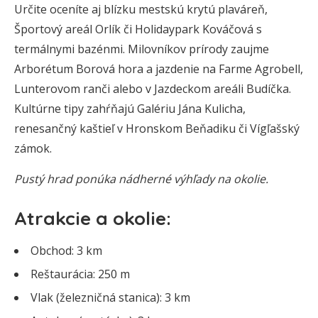
Určite oceníte aj blízku mestskú krytú plaváreň,
Športový areál Orlík či Holidaypark Kováčová s
termálnymi bazénmi. Milovníkov prírody zaujme
Arborétum Borová hora a jazdenie na Farme Agrobell,
Lunterovom ranči alebo v Jazdeckom areáli Budíčka.
Kultúrne tipy zahŕňajú Galériu Jána Kulicha,
renesančný kaštieľ v Hronskom Beňadiku či Vígľašský
zámok.
Pustý hrad ponúka nádherné výhľady na okolie.
Atrakcie a okolie:
Obchod: 3 km
Reštaurácia: 250 m
Vlak (železničná stanica): 3 km