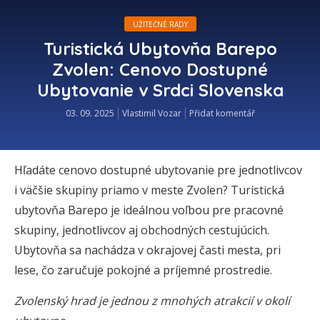
UŽITEČNÉ RADY
Turistická Ubytovňa Barepo
Zvolen: Cenovo Dostupné
Ubytovanie v Srdci Slovenska
03. 09. 2025
Vlastimil Vozar
Přidat komentář
Hľadáte cenovo dostupné ubytovanie pre jednotlivcov
i väčšie skupiny priamo v meste Zvolen? Turistická
ubytovňa Barepo je ideálnou voľbou pre pracovné
skupiny, jednotlivcov aj obchodných cestujúcich.
Ubytovňa sa nachádza v okrajovej časti mesta, pri
lese, čo zaručuje pokojné a príjemné prostredie.
Zvolenský hrad je jednou z mnohých atrakcií v okolí