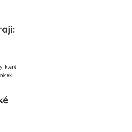
aji:
y, které
niček.
ké