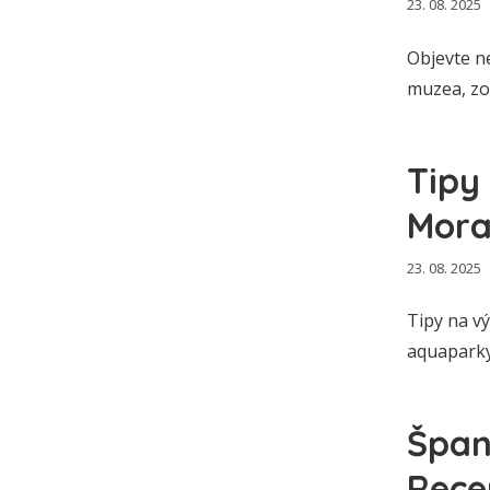
23. 08. 2025
Objevte ne
muzea, zoo
Tipy
Mora
23. 08. 2025
Tipy na vý
aquaparky,
Špan
Rece