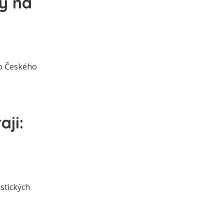
py na
 do Českého
ji:
istických