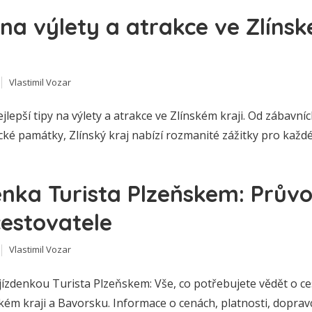
 na výlety a atrakce ve Zlíns
Vlastimil Vozar
jlepší tipy na výlety a atrakce ve Zlínském kraji. Od zábavní
cké památky, Zlínský kraj nabízí rozmanité zážitky pro každ
enka Turista Plzeňskem: Prův
cestovatele
Vlastimil Vozar
jízdenkou Turista Plzeňskem: Vše, co potřebujete vědět o c
ém kraji a Bavorsku. Informace o cenách, platnosti, doprav