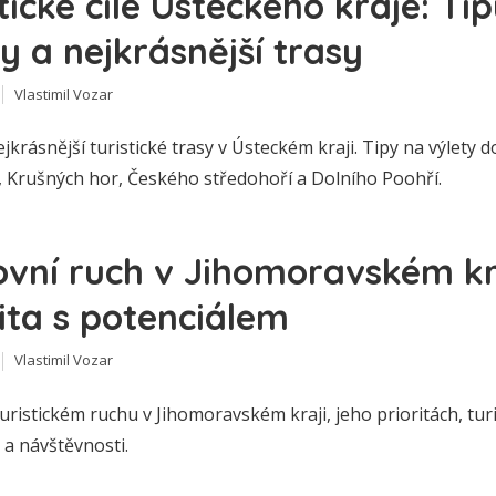
tické cíle Ústeckého kraje: Ti
y a nejkrásnější trasy
Vlastimil Vozar
jkrásnější turistické trasy v Ústeckém kraji. Tipy na výlety
, Krušných hor, Českého středohoří a Dolního Poohří.
ovní ruch v Jihomoravském kra
rita s potenciálem
Vlastimil Vozar
uristickém ruchu v Jihomoravském kraji, jeho prioritách, tur
 a návštěvnosti.