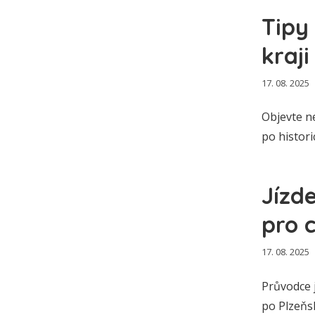
Tipy
kraji
17. 08. 2025
Objevte ne
po histori
Jízd
pro 
17. 08. 2025
Průvodce 
po Plzeňsk