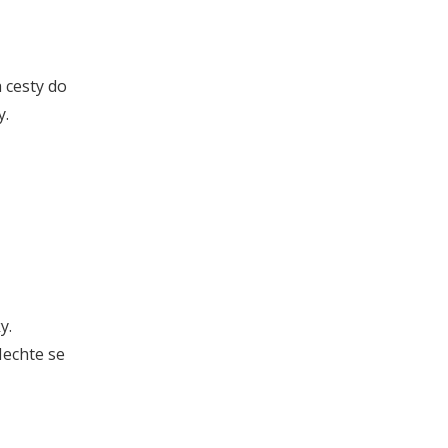
 cesty do
y.
y.
Nechte se