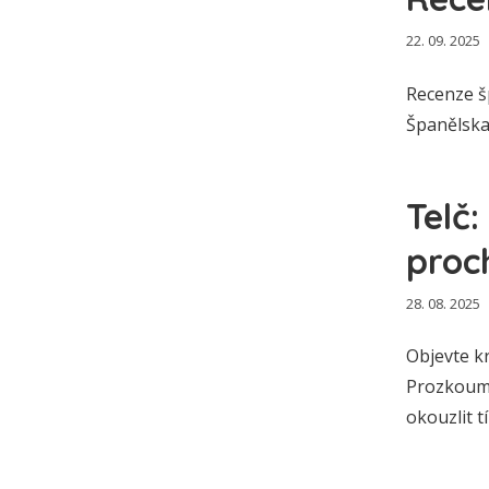
22. 09. 2025
Recenze šp
Španělska?
Telč:
proc
28. 08. 2025
Objevte kr
Prozkoume
okouzlit