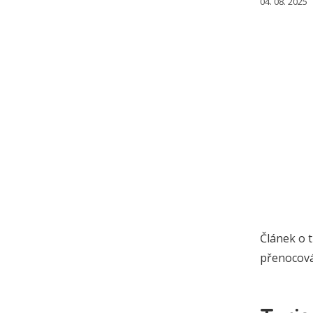
04. 08. 2025
Článek o t
přenocován