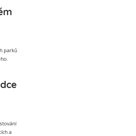
kém
ch parků
ého.
odce
estování
cích a