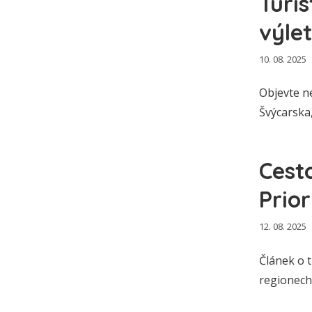
Turis
výlet
10. 08. 2025
Objevte ne
Švýcarska
Cest
Prio
12. 08. 2025
Článek o t
regionech