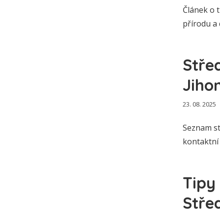
Článek o t
přírodu a 
Stře
Jiho
23. 08. 2025
Seznam st
kontaktní
Tipy
Stře