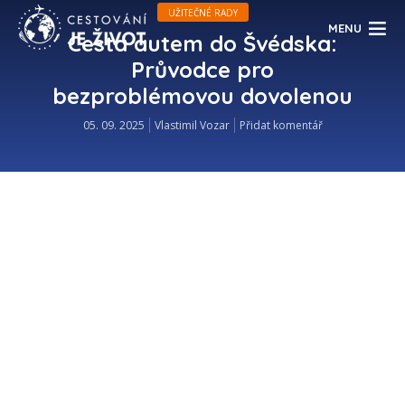
UŽITEČNÉ RADY
MENU
Cesta autem do Švédska:
Průvodce pro
bezproblémovou dovolenou
05. 09. 2025
Vlastimil Vozar
Přidat komentář