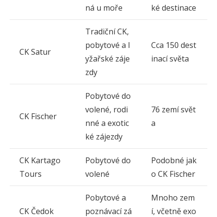
ná u moře
ké destinace
Tradiční CK,
pobytové a l
Cca 150 dest
CK Satur
yžařské záje
inací světa
zdy
Pobytové do
volené, rodi
76 zemí svět
CK Fischer
nné a exotic
a
ké zájezdy
CK Kartago
Pobytové do
Podobné jak
Tours
volené
o CK Fischer
Pobytové a
Mnoho zem
CK Čedok
poznávací zá
í, včetně exo