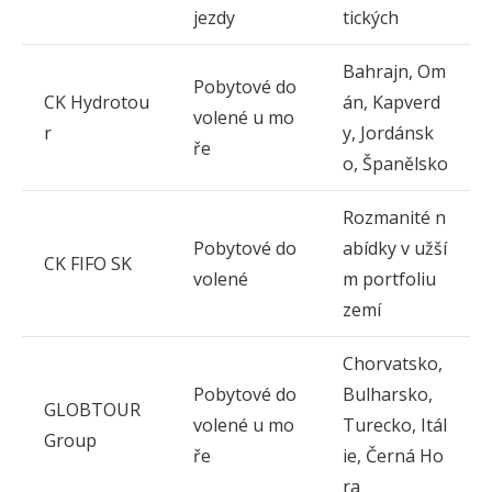
jezdy
tických
Bahrajn, Om
Pobytové do
CK Hydrotou
án, Kapverd
volené u mo
r
y, Jordánsk
ře
o, Španělsko
Rozmanité n
Pobytové do
abídky v užší
CK FIFO SK
volené
m portfoliu
zemí
Chorvatsko,
Pobytové do
Bulharsko,
GLOBTOUR
volené u mo
Turecko, Itál
Group
ře
ie, Černá Ho
ra