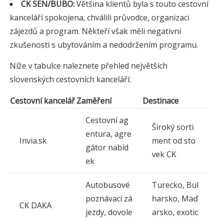
CK SEN/BUBO:
Většina klientů byla s touto cestovní
kanceláří spokojena, chválili průvodce, organizaci
zájezdů a program. Někteří však měli negativní
zkušenosti s ubytováním a nedodržením programu.
Níže v tabulce naleznete přehled největších
slovenských cestovních kanceláří:
Cestovní kancelář
Zaměření
Destinace
Cestovní ag
Široký sorti
entura, agre
Invia.sk
ment od sto
gátor nabíd
vek CK
ek
Autobusové
Turecko, Bul
poznávací zá
harsko, Maď
CK DAKA
jezdy, dovole
arsko, exotic