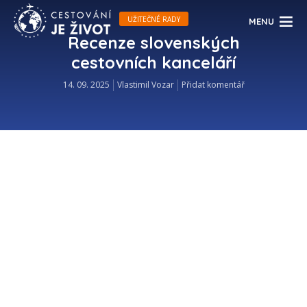
UŽITEČNÉ RADY
MENU
Recenze slovenských
cestovních kanceláří
14. 09. 2025
Vlastimil Vozar
Přidat komentář