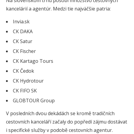
Na slovenskom trhu pôsobí množstvo cestovných
kancelárií a agentúr. Medzi tie najväčšie patria:
Invia.sk
CK DAKA
CK Satur
CK Fischer
CK Kartago Tours
CK Čedok
CK Hydrotour
CK FIFO SK
GLOBTOUR Group
V posledních dvou dekádách se kromě tradičních
cestovních kanceláří začaly do popředí zájmu dostávat
i specifické služby v podobě cestovních agentur.