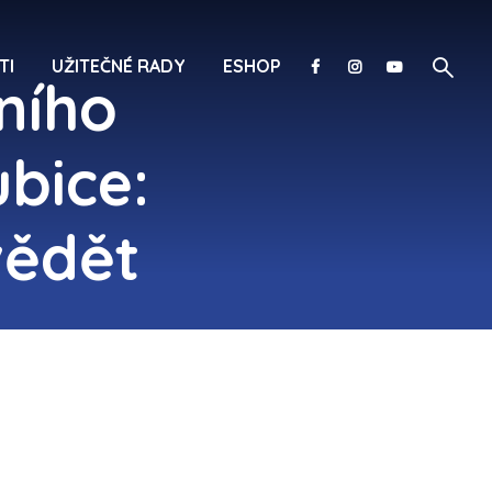
TI
UŽITEČNÉ RADY
ESHOP
ního
bice:
vědět