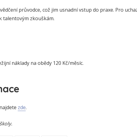
osvědčení průvodce, což jim usnadní vstup do praxe. Pro uch
 k talentovým zkouškám.
režijní náklady na obědy 120 Kč/měsíc.
mace
 najdete
zde
.
školy.