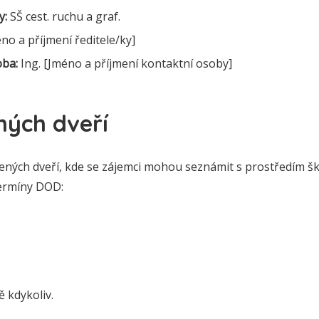
y:
SŠ cest. ruchu a graf.
no a příjmení ředitele/ky]
oba:
Ing. [Jméno a příjmení kontaktní osoby]
ných dveří
ených dveří, kde se zájemci mohou seznámit s prostředím š
Termíny DOD:
 kdykoliv.