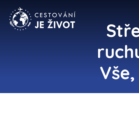
Stř
ruch
Vše,