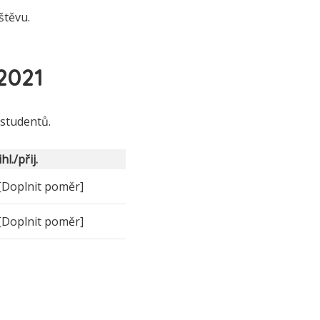
štěvu.
2021
 studentů.
hl./přij.
[Doplnit poměr]
[Doplnit poměr]