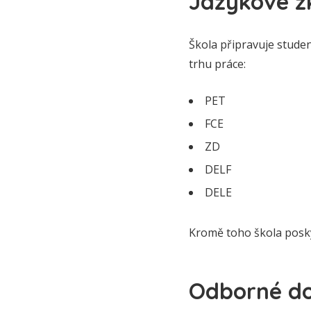
Jazykové zk
Škola připravuje stude
trhu práce:
PET
FCE
ZD
DELF
DELE
Kromě toho škola posky
Odborné do