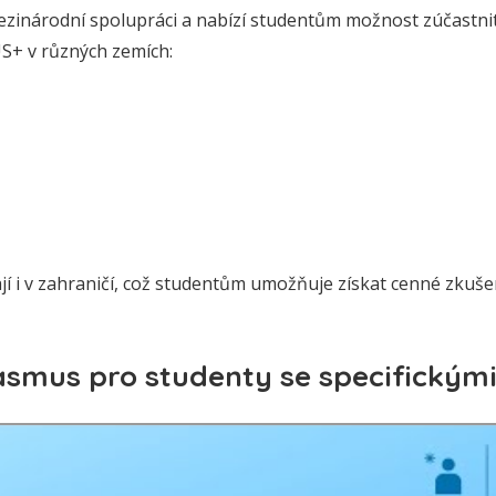
ezinárodní spolupráci a nabízí studentům možnost zúčastnit
S+ v různých zemích:
 i v zahraničí, což studentům umožňuje získat cenné zkušeno
smus pro studenty se specifickým