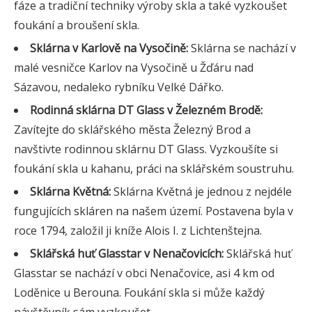
fáze a tradiční techniky výroby skla a také vyzkoušet
foukání a broušení skla.
Sklárna v Karlově na Vysočině:
Sklárna se nachází v
malé vesničce Karlov na Vysočině u Žďáru nad
Sázavou, nedaleko rybníku Velké Dářko.
Rodinná sklárna DT Glass v Železném Brodě:
Zavítejte do sklářského města Železný Brod a
navštivte rodinnou sklárnu DT Glass. Vyzkoušíte si
foukání skla u kahanu, práci na sklářském soustruhu.
Sklárna Květná:
Sklárna Květná je jednou z nejdéle
fungujících skláren na našem území. Postavena byla v
roce 1794, založil ji kníže Alois I. z Lichtenštejna.
Sklářská huť Glasstar v Nenačovicích:
Sklářská huť
Glasstar se nachází v obci Nenačovice, asi 4 km od
Loděnice u Berouna. Foukání skla si může každý