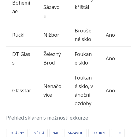
Bohemi
Sázavo
křišťál
ae
u
Brouše
Rückl
Nižbor
Ano
né sklo
DT Glas
Železný
Foukan
Ano
s
Brod
é sklo
Foukan
Nenačo
é sklo, v
Glasstar
Ano
vice
ánoční
ozdoby
Přehled skláren s možností exkurze
SKLÁRNY
SVĚTLÁ
NAD
SÁZAVOU
EXKURZE
PRO