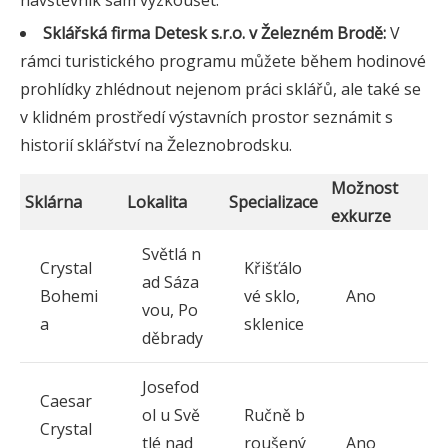
návštěvník sám vyzkoušet.
Sklářská firma Detesk s.r.o. v Železném Brodě:
V
rámci turistického programu můžete během hodinové
prohlídky zhlédnout nejenom práci sklářů, ale také se
v klidném prostředí výstavních prostor seznámit s
historií sklářství na Železnobrodsku.
Možnost
Sklárna
Lokalita
Specializace
exkurze
Světlá n
Crystal
Křišťálo
ad Sáza
Bohemi
vé sklo,
Ano
vou, Po
a
sklenice
děbrady
Josefod
Caesar
ol u Svě
Ručně b
Crystal
tlé nad
roušený
Ano