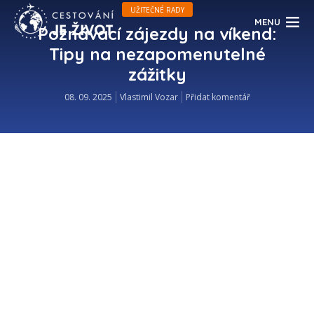
UŽITEČNÉ RADY
MENU
Poznávací zájezdy na víkend:
Tipy na nezapomenutelné
zážitky
08. 09. 2025
Vlastimil Vozar
Přidat komentář