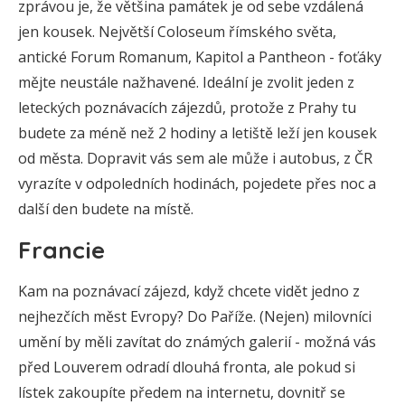
zprávou je, že většina památek je od sebe vzdálená
jen kousek. Největší Coloseum římského světa,
antické Forum Romanum, Kapitol a Pantheon - foťáky
mějte neustále nažhavené. Ideální je zvolit jeden z
leteckých poznávacích zájezdů, protože z Prahy tu
budete za méně než 2 hodiny a letiště leží jen kousek
od města. Dopravit vás sem ale může i autobus, z ČR
vyrazíte v odpoledních hodinách, pojedete přes noc a
další den budete na místě.
Francie
Kam na poznávací zájezd, když chcete vidět jedno z
nejhezčích měst Evropy? Do Paříže. (Nejen) milovníci
umění by měli zavítat do známých galerií - možná vás
před Louverem odradí dlouhá fronta, ale pokud si
lístek zakoupíte předem na internetu, dovnitř se