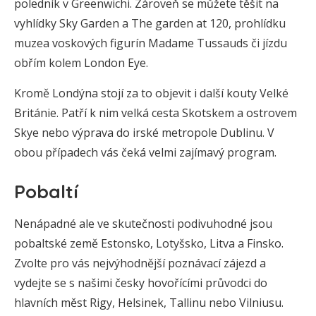
poledník v Greenwichi. Zároveň se můžete těšit na
vyhlídky Sky Garden a The garden at 120, prohlídku
muzea voskových figurín Madame Tussauds či jízdu
obřím kolem London Eye.
Kromě Londýna stojí za to objevit i další kouty Velké
Británie. Patří k nim velká cesta Skotskem a ostrovem
Skye nebo výprava do irské metropole Dublinu. V
obou případech vás čeká velmi zajímavý program.
Pobaltí
Nenápadné ale ve skutečnosti podivuhodné jsou
pobaltské země Estonsko, Lotyšsko, Litva a Finsko.
Zvolte pro vás nejvýhodnější poznávací zájezd a
vydejte se s našimi česky hovořícími průvodci do
hlavních měst Rigy, Helsinek, Tallinu nebo Vilniusu.