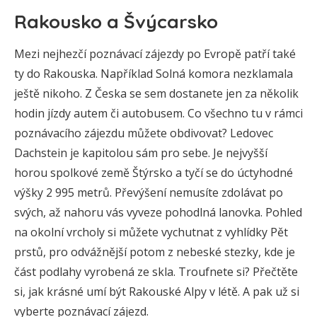
Rakousko a Švýcarsko
Mezi nejhezčí poznávací zájezdy po Evropě patří také
ty do Rakouska. Například Solná komora nezklamala
ještě nikoho. Z Česka se sem dostanete jen za několik
hodin jízdy autem či autobusem. Co všechno tu v rámci
poznávacího zájezdu můžete obdivovat? Ledovec
Dachstein je kapitolou sám pro sebe. Je nejvyšší
horou spolkové země Štýrsko a tyčí se do úctyhodné
výšky 2 995 metrů. Převýšení nemusíte zdolávat po
svých, až nahoru vás vyveze pohodlná lanovka. Pohled
na okolní vrcholy si můžete vychutnat z vyhlídky Pět
prstů, pro odvážnější potom z nebeské stezky, kde je
část podlahy vyrobená ze skla. Troufnete si? Přečtěte
si, jak krásné umí být Rakouské Alpy v létě. A pak už si
vyberte poznávací zájezd.