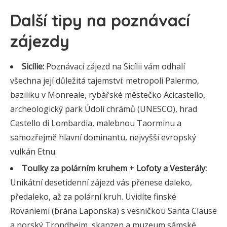
Další tipy na poznávací
zájezdy
Sicílie:
Poznávací zájezd na Sicílii vám odhalí
všechna její důležitá tajemství: metropoli Palermo,
baziliku v Monreale, rybářské městečko Acicastello,
archeologický park Údolí chrámů (UNESCO), hrad
Castello di Lombardia, malebnou Taorminu a
samozřejmě hlavní dominantu, nejvyšší evropský
vulkán Etnu.
Toulky za polárním kruhem + Lofoty a Vesterály:
Unikátní desetidenní zájezd vás přenese daleko,
předaleko, až za polární kruh. Uvidíte finské
Rovaniemi (brána Laponska) s vesničkou Santa Clause
a norský Trondheim, skanzen a muzeum sámské