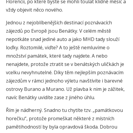
Florencii, po které byste se mohli toulat klidně měsíc a
vždy objevit něco nového.
Jednou z nejoblíbenějších destinací poznávacích
zájezdů po Evropě jsou Benátky. V celém městě
nepotkáte snad jediné auto a jako MHD tady slouží
loďky. Roztomilé, viďte? A to ještě nemluvíme o
množství památek, které tady najdete. A nebo
nenajdete, protože ztratit se v benátských uličkách je
vcelku nevyhnutelné. Díky těm nejlepším poznávacím
zájezdům v rámci jednoho výletu navštívíte i barevné
ostrovy Burano a Murano. Už plavba k nim je zážitek,
navíc Benátky uvidíte zase z jiného úhlu.
Řím je nádherný. Snadno tu chytíte tzv. „památkovou
horečku“, protože promeškat některé z místních
pamětihodností by byla opravdová škoda. Dobrou