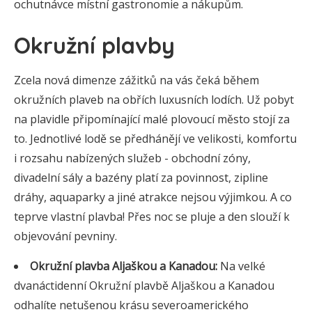
ochutnávce místní gastronomie a nákupům.
Okružní plavby
Zcela nová dimenze zážitků na vás čeká během
okružních plaveb na obřích luxusních lodích. Už pobyt
na plavidle připomínající malé plovoucí město stojí za
to. Jednotlivé lodě se předhánějí ve velikosti, komfortu
i rozsahu nabízených služeb - obchodní zóny,
divadelní sály a bazény platí za povinnost, zipline
dráhy, aquaparky a jiné atrakce nejsou výjimkou. A co
teprve vlastní plavba! Přes noc se pluje a den slouží k
objevování pevniny.
Okružní plavba Aljaškou a Kanadou:
Na velké
dvanáctidenní Okružní plavbě Aljaškou a Kanadou
odhalíte netušenou krásu severoamerického