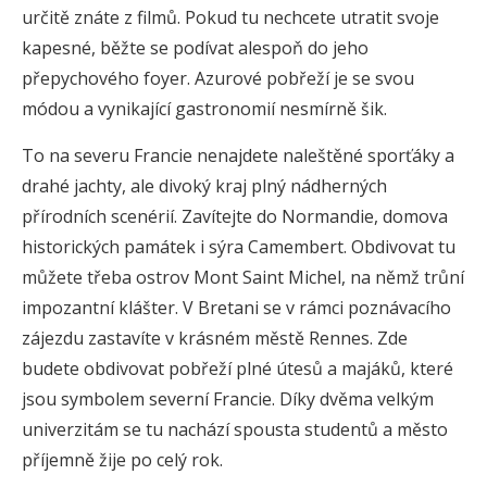
určitě znáte z filmů. Pokud tu nechcete utratit svoje
kapesné, běžte se podívat alespoň do jeho
přepychového foyer. Azurové pobřeží je se svou
módou a vynikající gastronomií nesmírně šik.
To na severu Francie nenajdete naleštěné sporťáky a
drahé jachty, ale divoký kraj plný nádherných
přírodních scenérií. Zavítejte do Normandie, domova
historických památek i sýra Camembert. Obdivovat tu
můžete třeba ostrov Mont Saint Michel, na němž trůní
impozantní klášter. V Bretani se v rámci poznávacího
zájezdu zastavíte v krásném městě Rennes. Zde
budete obdivovat pobřeží plné útesů a majáků, které
jsou symbolem severní Francie. Díky dvěma velkým
univerzitám se tu nachází spousta studentů a město
příjemně žije po celý rok.