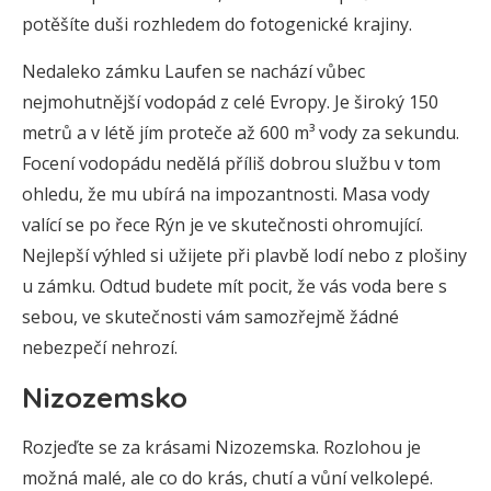
potěšíte duši rozhledem do fotogenické krajiny.
Nedaleko zámku Laufen se nachází vůbec
nejmohutnější vodopád z celé Evropy. Je široký 150
metrů a v létě jím proteče až 600 m³ vody za sekundu.
Focení vodopádu nedělá příliš dobrou službu v tom
ohledu, že mu ubírá na impozantnosti. Masa vody
valící se po řece Rýn je ve skutečnosti ohromující.
Nejlepší výhled si užijete při plavbě lodí nebo z plošiny
u zámku. Odtud budete mít pocit, že vás voda bere s
sebou, ve skutečnosti vám samozřejmě žádné
nebezpečí nehrozí.
Nizozemsko
Rozjeďte se za krásami Nizozemska. Rozlohou je
možná malé, ale co do krás, chutí a vůní velkolepé.