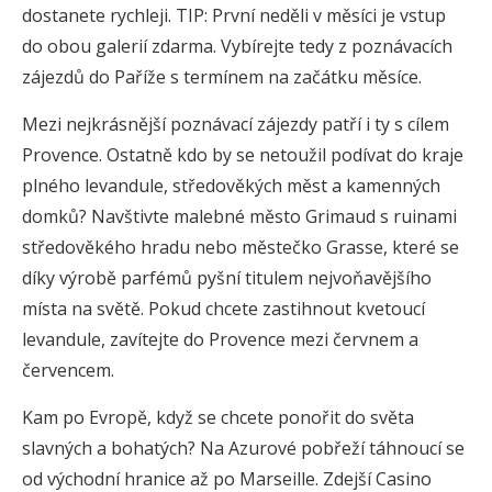
dostanete rychleji. TIP: První neděli v měsíci je vstup
do obou galerií zdarma. Vybírejte tedy z poznávacích
zájezdů do Paříže s termínem na začátku měsíce.
Mezi nejkrásnější poznávací zájezdy patří i ty s cílem
Provence. Ostatně kdo by se netoužil podívat do kraje
plného levandule, středověkých měst a kamenných
domků? Navštivte malebné město Grimaud s ruinami
středověkého hradu nebo městečko Grasse, které se
díky výrobě parfémů pyšní titulem nejvoňavějšího
místa na světě. Pokud chcete zastihnout kvetoucí
levandule, zavítejte do Provence mezi červnem a
červencem.
Kam po Evropě, když se chcete ponořit do světa
slavných a bohatých? Na Azurové pobřeží táhnoucí se
od východní hranice až po Marseille. Zdejší Casino