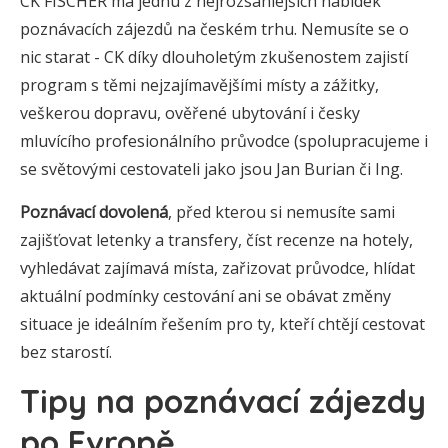
CK FISCHER má jednu z nejrozsáhlejších nabídek
poznávacích zájezdů na českém trhu. Nemusíte se o
nic starat - CK díky dlouholetým zkušenostem zajistí
program s těmi nejzajímavějšími místy a zážitky,
veškerou dopravu, ověřené ubytování i česky
mluvícího profesionálního průvodce (spolupracujeme i
se světovými cestovateli jako jsou Jan Burian či Ing.
Poznávací dovolená
, před kterou si nemusíte sami
zajišťovat letenky a transfery, číst recenze na hotely,
vyhledávat zajímavá místa, zařizovat průvodce, hlídat
aktuální podmínky cestování ani se obávat změny
situace je ideálním řešením pro ty, kteří chtějí cestovat
bez starostí.
Tipy na poznávací zájezdy
po Evropě