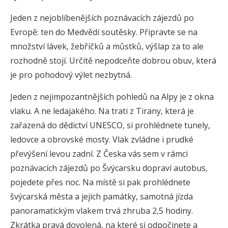
Jeden z nejoblíbenějších poznávacích zájezdů po
Evropě: ten do Medvědí soutěsky. Připravte se na
množství lávek, žebříčků a můstků, výšlap za to ale
rozhodně stojí. Určitě nepodceňte dobrou obuv, která
je pro pohodový výlet nezbytná.
Jeden z nejimpozantnějších pohledů na Alpy je z okna
vlaku. A ne ledajakého. Na trati z Tirany, která je
zařazená do dědictví UNESCO, si prohlédnete tunely,
ledovce a obrovské mosty. Vlak zvládne i prudké
převýšení levou zadní. Z Česka vás sem v rámci
poznávacích zájezdů po Švýcarsku dopraví autobus,
pojedete přes noc. Na místě si pak prohlédnete
švýcarská města a jejich památky, samotná jízda
panoramatickým vlakem trvá zhruba 2,5 hodiny.
Zkrátka pravá dovolená, na které si odpočinete a