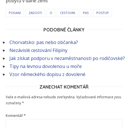
pobytu v dané zemi.
PODANI
ZADOSTI
O
CESTOVNI
PAS
POSTUP
PODOBNÉ ČLÁNKY
Chorvatsko: pas nebo občanka?
Nezávislé cestování Filipíny
Jak získat podporu v nezaměstnanosti po rodičovské?
Tipy na levnou dovolenou u moře
Vzor německého dopisu z dovolené
ZANECHAT KOMENTÁŘ
Vaše e-mailová adresa nebude zveřejněna.
Vyžadované informace jsou
označeny
*
Komentář
*