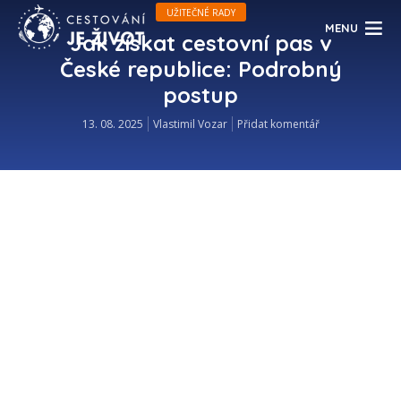
UŽITEČNÉ RADY
MENU
Jak získat cestovní pas v
České republice: Podrobný
postup
13. 08. 2025
Vlastimil Vozar
Přidat komentář