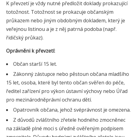
K převzetí je vždy nutné předložit doklady prokazující
totožnost. Totožnost se prokazuje občanským
průkazem nebo jiným obdobným dokladem, který je
veřejnou listinou a je z něj patrná podoba (např.
řidičský průkaz).
Oprávněni k převzetí:
Občan starší 15 let.
Zákonný zástupce nebo pěstoun občana mladšího
15 let, osoba, které byl tento občan svěřen do péče,
ředitel zařízení pro výkon ústavní výchovy nebo Úřad
pro mezinárodněprávní ochranu dětí.
Opatrovník občana, jehož svéprávnost je omezena.
Z důvodů zvláštního zřetele hodného zmocněnec
na základě plné moci s úředně ověřeným podpisem
zmocnitele. Důvody hodnými zvláštního zřetele jsou