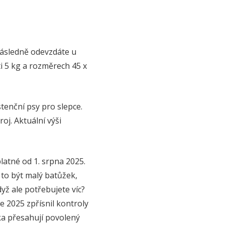
 následně odevzdáte u
i 5 kg a rozměrech 45 x
tenční psy pro slepce.
roj. Aktuální výši
latné od 1. srpna 2025.
 to být malý batůžek,
yž ale potřebujete víc?
e 2025 zpřísnil kontroly
ečka přesahují povolený