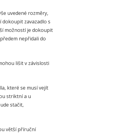
výše uvedené rozměry,
ní dokoupit zavazadlo s
ší možností je dokoupit
ž předem nepřidali do
hou lišit v závislosti
a, které se musí vejít
u striktní a u
de stačit,
u větší příruční