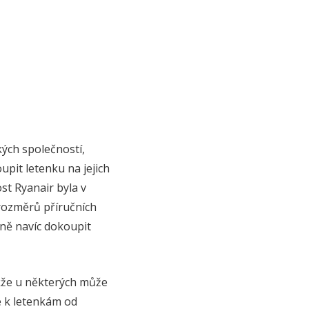
kých společností,
pit letenku na jejich
st Ryanair byla v
rozměrů příručních
dně navíc dokoupit
akže u některých může
e k letenkám od