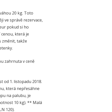
 váhou 20 kg. Toto
ěji ve správě rezervace,
eur pokud si ho
í cenou, která je
 změnit, takže
etenky.
sou zahrnuta v ceně
t od 1. listopadu 2018.
šnu, která nepřesáhne
tupu na palubu, je
otnost 10 kg). ** Malá
LN 120).