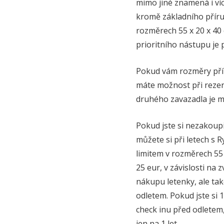
mimo jiné znamená i ví
kromě základního příru
rozměrech 55 x 20 x 40 
prioritního nástupu je 
Pokud vám rozměry přír
máte možnost při rezer
druhého zavazadla je m
Pokud jste si nezakoupil
můžete si při letech s
limitem v rozměrech 55
25 eur, v závislosti na 
nákupu letenky, ale ta
odletem. Pokud jste si 
check inu před odletem,
jen na 1 let.