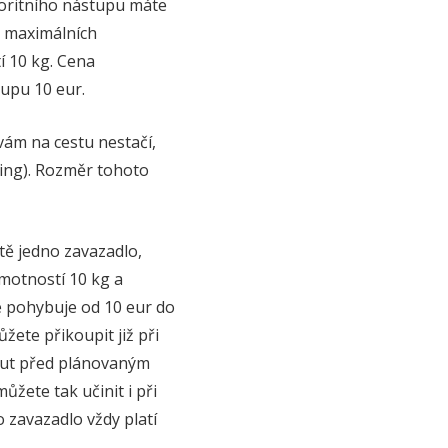
ioritního nástupu máte
o maximálních
í 10 kg. Cena
kupu 10 eur.
ám na cestu nestačí,
ding). Rozměr tohoto
ště jedno zavazadlo,
motností 10 kg a
e pohybuje od 10 eur do
žete přikoupit již při
inut před plánovaným
žete tak učinit i při
o zavazadlo vždy platí