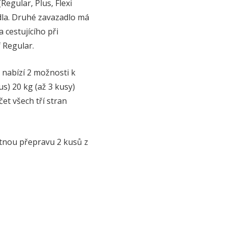
Regular, Plus, Flexi
adla. Druhé zavazadlo má
a cestujícího při
f Regular.
 nabízí 2 možnosti k
s) 20 kg (až 3 kusy)
et všech tří stran
atnou přepravu 2 kusů z