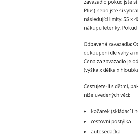
zavazadlo pokud jste si
Plus) nebo jste si vybr
následující limity: 55 x
nákupu letenky. Pokud b
Odbavená zavazadla: Od
dokoupení dle váhy a ma
Cena za zavazadlo je od
(výška x délka x hloubk
Cestujete-li s dětmi, 
níže uvedených věcí:
kočárek (skládací i n
cestovní postýlka
autosedačka