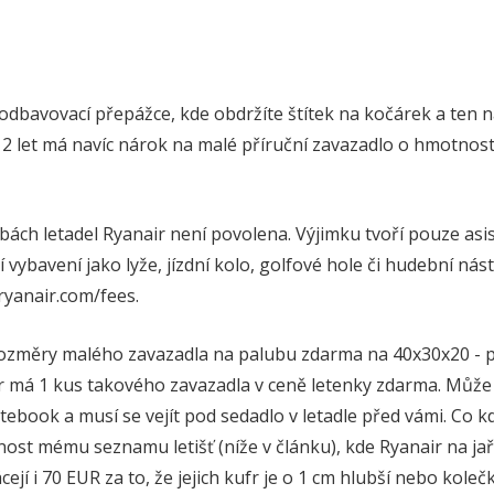
k odbavovací přepážce, kde obdržíte štítek na kočárek a ten
 2 let má navíc nárok na malé příruční zavazadlo o hmotnost
bách letadel Ryanair není povolena. Výjimku tvoří pouze asis
í vybavení jako lyže, jízdní kolo, golfové hole či hudební nást
ryanair.com/fees.
 rozměry malého zavazadla na palubu zdarma na 40x30x20 - p
ir má 1 kus takového zavazadla v ceně letenky zdarma. Může
ebook a musí se vejít pod sedadlo v letadle před vámi. Co kd
st mému seznamu letišť (níže v článku), kde Ryanair na jař
ácejí i 70 EUR za to, že jejich kufr je o 1 cm hlubší nebo kol