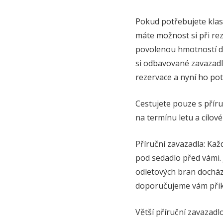
Pokud potřebujete klas
máte možnost si při rez
povolenou hmotností do
si odbavované zavazadlo 
rezervace a nyní ho pot
Cestujete pouze s příru
na termínu letu a cílové
Příruční zavazadla: Kaž
pod sedadlo před vámi. 
odletových bran docház
doporučujeme vám přiko
Větší příruční zavazadl