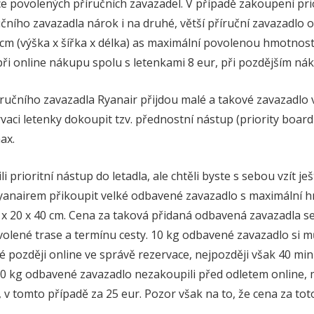
ce povolených příručních zavazadel. V případě zakoupení pr
čního zavazadla nárok i na druhé, větší příruční zavazadlo 
cm (výška x šířka x délka) as maximální povolenou hmotnost
při online nákupu spolu s letenkami 8 eur, při pozdějším ná
učního zavazadla Ryanair přijdou malé a takové zavazadlo v
vaci letenky dokoupit tzv. přednostní nástup (priority boar
ax.
i prioritní nástup do letadla, ale chtěli byste s sebou vzít je
 Ryanairem přikoupit velké odbavené zavazadlo s maximální h
 x 20 x 40 cm. Cena za taková přidaná odbavená zavazadla s
zvolené trase a termínu cesty. 10 kg odbavené zavazadlo si mů
ké později online ve správě rezervace, nejpozději však 40 m
10 kg odbavené zavazadlo nezakoupili před odletem online, mů
 v tomto případě za 25 eur. Pozor však na to, že cena za tot