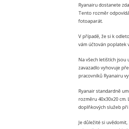
Ryanairu dostanete zdar
Tento rozměr odpovídá
fotoaparát.
V případě, že si k odle
vám účtován poplatek ve
Na všech letištích jsou 
zavazadlo vyhovuje př
pracovníků Ryanairu vy
Ryanair standardně um
rozměru 40x30x20 cm. L
doplňkových služeb při
Je důležité si uvědomit