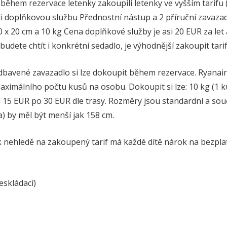
 během rezervace letenky zakoupili letenky ve vyšším tarifu (
ali doplňkovou službu Přednostní nástup a 2 příruční zavaz
 40 x 20 cm a 10 kg Cena doplňkové služby je asi 20 EUR za let 
udete chtít i konkrétní sedadlo, je výhodnější zakoupit tari
bavené zavazadlo si lze dokoupit během rezervace. Ryanair
ximálního počtu kusů na osobu. Dokoupit si lze: 10 kg (1 ku
 15 EUR po 30 EUR dle trasy. Rozměry jsou standardní a souč
a) by měl být menší jak 158 cm.
pak nehledě na zakoupený tarif má každé dítě nárok na bezpl
eskládací)