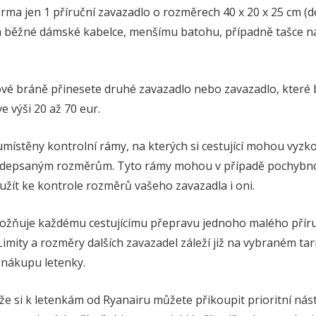
ma jen 1 příruční zavazadlo o rozměrech 40 x 20 x 25 cm (dél
 běžné dámské kabelce, menšímu batohu, případně tašce 
tové bráně přinesete druhé zavazadlo nebo zavazadlo, které b
 výši 20 až 70 eur.
umístěny kontrolní rámy, na kterých si cestující mohou vyzkou
edepsaným rozměrům. Tyto rámy mohou v případě pochybnos
užít ke kontrole rozměrů vašeho zavazadla i oni.
ožňuje každému cestujícímu přepravu jednoho malého příru
imity a rozměry dalších zavazadel záleží již na vybraném t
 nákupu letenky.
, že si k letenkám od Ryanairu můžete přikoupit prioritní nást