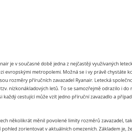
air je v současné době jedna z nejčastěji využívaných letec
zi evropskými metropolemi. Možná se i vy právě chystáte kou
 jsou rozměry příručních zavazadel Ryanair. Letecká společno
zv. nízkonákladových letů. To se samozřejmě odrazilo i do 
si každý cestující může vzít jedno příruční zavazadlo a přípa
tech několikrát měnil povolené limity rozměrů zavazadel, t
í pohled zorientovat v aktuálních omezeních. Základem je, ž