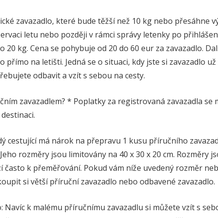
ické zavazadlo, které bude těžší než 10 kg nebo přesáhne 
ervaci letu nebo později v rámci správy letenky po přihláše
 20 kg. Cena se pohybuje od 20 do 60 eur za zavazadlo. Dal
přímo na letišti. Jedná se o situaci, kdy jste si zavazadlo u
řebujete odbavit a vzít s sebou na cesty.
čním zavazadlem? * Poplatky za registrovaná zavazadla se mo
 destinaci.
dý cestující má nárok na přepravu 1 kusu příručního zavazadl
Jeho rozměry jsou limitovány na 40 x 30 x 20 cm. Rozměry jso
í často k přeměřování. Pokud vám níže uvedený rozměr nebu
upit si větší příruční zavazadlo nebo odbavené zavazadlo.
o: Navíc k malému příručnímu zavazadlu si můžete vzít s sebo