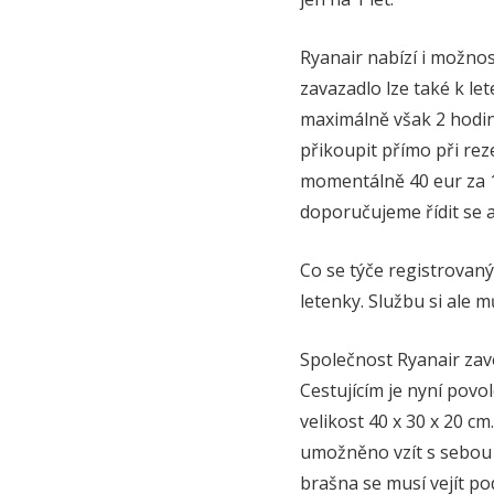
Ryanair nabízí i možno
zavazadlo lze také k let
maximálně však 2 hodin
přikoupit přímo při rezer
momentálně 40 eur za 1
doporučujeme řídit se 
Co se týče registrovaný
letenky. Službu si ale 
Společnost Ryanair zave
Cestujícím je nyní pov
velikost 40 x 30 x 20 cm
umožněno vzít s sebou 
brašna se musí vejít p