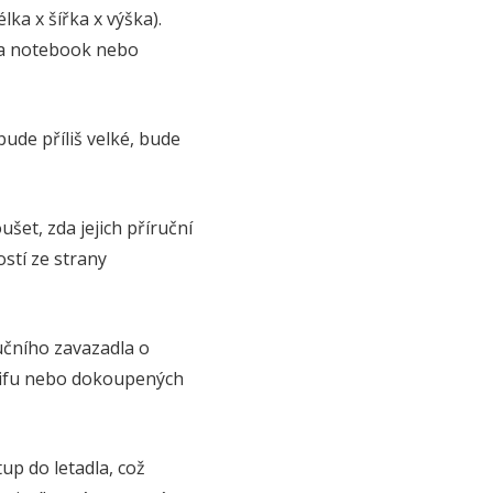
ka x šířka x výška).
na notebook nebo
ude příliš velké, bude
šet, zda jejich příruční
tí ze strany
čního zavazadla o
arifu nebo dokoupených
up do letadla, což