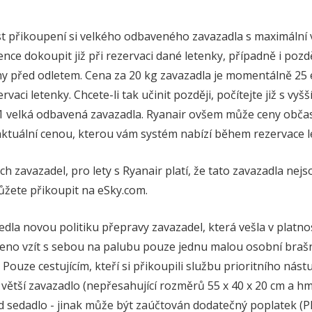
st přikoupení si velkého odbaveného zavazadla s maximální
ence dokoupit již při rezervaci dané letenky, případně i pozd
y před odletem. Cena za 20 kg zavazadla je momentálně 25 
vaci letenky. Chcete-li tak učinit později, počítejte již s vyšš
 velká odbavená zavazadla. Ryanair ovšem může ceny občas
aktuální cenou, kterou vám systém nabízí během rezervace l
ch zavazadel, pro lety s Ryanair platí, že tato zavazadla nej
můžete přikoupit na eSky.com.
dla novou politiku přepravy zavazadel, která vešla v platnos
oleno vzít s sebou na palubu pouze jednu malou osobní bra
. Pouze cestujícím, kteří si přikoupili službu prioritního nás
větší zavazadlo (nepřesahující rozměrů 55 x 40 x 20 cm a hm
od sedadlo - jinak může být zaúčtován dodatečný poplatek (P