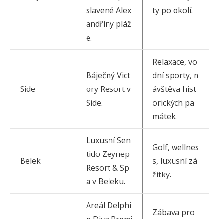
slavené Alex
ty po okolí.
andřiny pláž
e.
Relaxace, vo
Báječný Vict
dní sporty, n
Side
ory Resort v
ávštěva hist
Side.
orických pa
mátek.
Luxusní Sen
Golf, wellnes
tido Zeynep
Belek
s, luxusní zá
Resort & Sp
žitky.
a v Beleku.
Areál Delphi
Zábava pro