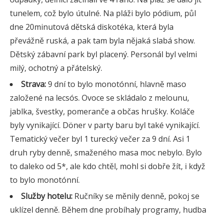
tunelem, což bylo útulné. Na pláži bylo pódium, půl
dne 20minutová dětská diskotéka, která byla
převážně ruská, a pak tam byla nějaká slabá show.
Dětský zábavní park byl placený. Personál byl velmi
milý, ochotný a přátelský.
Strava:
9 dní to bylo monotónní, hlavně maso
založené na lecsós. Ovoce se skládalo z melounu,
jablka, švestky, pomeranče a občas hrušky. Koláče
byly vynikající. Döner v party baru byl také vynikající.
Tematický večer byl 1 turecký večer za 9 dní. Asi 1
druh ryby denně, smaženého masa moc nebylo. Bylo
to daleko od 5*, ale kdo chtěl, mohl si dobře žít, i když
to bylo monotónní.
Služby hotelu:
Ručníky se měnily denně, pokoj se
uklízel denně. Během dne probíhaly programy, hudba