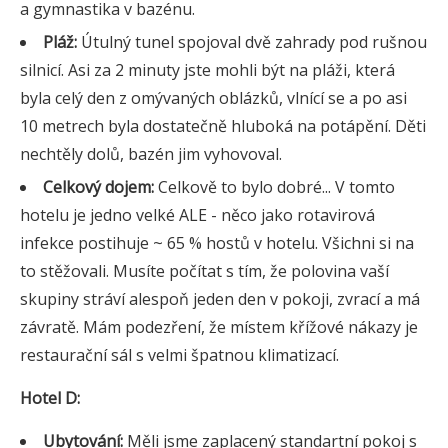
a gymnastika v bazénu.
Pláž:
Útulný tunel spojoval dvě zahrady pod rušnou
silnicí. Asi za 2 minuty jste mohli být na pláži, která
byla celý den z omývaných oblázků, vlnící se a po asi
10 metrech byla dostatečně hluboká na potápění. Děti
nechtěly dolů, bazén jim vyhovoval.
Celkový dojem:
Celkově to bylo dobré... V tomto
hotelu je jedno velké ALE - něco jako rotavirová
infekce postihuje ~ 65 % hostů v hotelu. Všichni si na
to stěžovali. Musíte počítat s tím, že polovina vaší
skupiny stráví alespoň jeden den v pokoji, zvrací a má
závratě. Mám podezření, že místem křížové nákazy je
restaurační sál s velmi špatnou klimatizací.
Hotel D:
Ubytování:
Měli jsme zaplacený standartní pokoj s