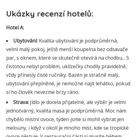
Ukázky recenzí hotelů:
Hotel A:
Ubytování:
Kvalita ubytování je podprůměrná,
velmi malý pokoj, ještě menší koupelna bez odsavače
par, s oknem, které se skutečně otevírá na chodbu... S
čistotou nebyl problém, uklízečky chodily pravidelně,
vždy přinesly čisté ručníky. Bazén je strašně malý,
ubytování přeplněné, je nemožné najít lehátko, pokud
si ho člověk nevezme brzy ráno.
Strava:
Jídlo je docela přijatelné, ale výběr je velmi
jednotvárný, kvalita masa je podprůměrná. Moc nám
chybělo místní ovoce, týden jsme si mohli vybrat jen
melouny, i když v okolí je mnoho míst, kde se tropické
ovoce pěstuje. V restaurační části si musíte během