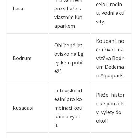
n Diva Premi
celou rodin
Lara
ere v Laře s
u, vodní akti
vlastním lun
vity.
aparkem.
Koupání, no
Oblíbené let
ční život, ná
ovisko na Eg
Bodrum
vštěva Bodr
ejském pobř
um Dedema
eží.
n Aquapark.
Letovisko id
Pláže, histor
eální pro ko
ické památk
Kusadasi
mbinaci kou
y, výlety do
pání a výlet
okolí.
ů.