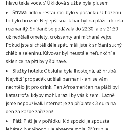
hlavu tekla voda. :/ Úklidová služba byla plusem.
Strava:
Jídlo v restauraci bylo v pořádku. U bazénu
to bylo hrozné. Nejlepší snack bar byl na pláži... docela
rozmanitý. Snídaně se podávala do 22:30, ale v 21:30
už nedělali omelety, croissanty ani míchaná vejce.
Pokud jste si chtěli déle spát, měli jste k snídani suchý
chléb a zeleninu. Kávovar byl neustále nefunkční a
sklenice na pití byly špinavé.
Služby hotelu:
Obsluha byla lhostejná, až hrubá.
Největší propadák udělali barmani - ani se vám
nechtělo jít pro drink. Ten Afroameričan na pláži byl
katastrofa; kdyby mohl, srazil by vás k zemi. Lázně
jsme nepoužívali. Internet je za příplatek 3 eura na
den za každé zařízení!
Pláž:
Pláž je v pořádku. K dispozici je spousta
lehátek. Nevýhodou je absence mola. Přístup je