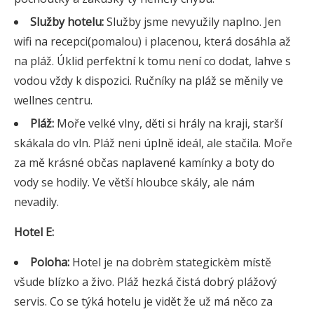
Služby hotelu:
Služby jsme nevyužily naplno. Jen
wifi na recepci(pomalou) i placenou, která dosáhla až
na pláž. Úklid perfektní k tomu není co dodat, lahve s
vodou vždy k dispozici. Ručníky na pláž se měnily ve
wellnes centru.
Pláž:
Moře velké vlny, děti si hrály na kraji, starší
skákala do vln. Pláž neni úplně ideál, ale stačila. Moře
za mě krásné občas naplavené kamínky a boty do
vody se hodily. Ve větší hloubce skály, ale nám
nevadily.
Hotel E:
Poloha:
Hotel je na dobrèm stategickèm místě
všude blízko a živo. Pláž hezká čistá dobrý plážový
servis. Co se týká hotelu je vidět že už má něco za