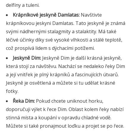
delfíny a tuleni.
Krápníkové jeskyně Damlatas:
Navštivte
krápníkovou jeskyni Damlatas. Tato jeskyně je známá
svými nádhernými stalagmity a stalaktity. Má také
léčivé účinky díky své vysoké vlhkosti a stálé teplotě,
což prospívá lidem s dýchacími potížemi.
Jeskyně Dim:
Jeskyně Dim je další krásná jeskyně,
která stojí za návštěvu. Nachází se nedaleko řeky Dim
a její vnitřek je plný krápníků a fascinujících útvarů.
Jeskyně je osvětlená a můžete si tu udělat krásné
fotky.
Řeka Dim:
Pokud chcete uniknout horku,
doporučuji výlet k řece Dim. Oblast kolem řeky nabízí
stinná místa a koupání v opravdu chladné vodě.
Můžete si také pronajmout loďku a projet se po řece.