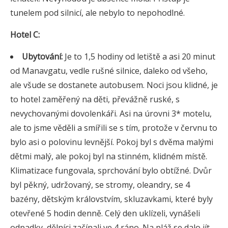
tunelem pod silnicí, ale nebylo to nepohodlné.
Hotel C:
Ubytování:
Je to 1,5 hodiny od letiště a asi 20 minut
od Manavgatu, vedle rušné silnice, daleko od všeho,
ale všude se dostanete autobusem. Noci jsou klidné, je
to hotel zaměřený na děti, převážně ruské, s
nevychovanými dovolenkáři. Asi na úrovni 3* motelu,
ale to jsme věděli a smířili se s tím, protože v červnu to
bylo asi o polovinu levnější. Pokoj byl s dvěma malými
dětmi malý, ale pokoj byl na stinném, klidném místě.
Klimatizace fungovala, sprchování bylo obtížné. Dvůr
byl pěkný, udržovaný, se stromy, oleandry, se 4
bazény, dětským královstvím, skluzavkami, které byly
otevřené 5 hodin denně. Celý den uklízeli, vynášeli
odpadky, dělníci začínali ve 4 ráno. Na pláž se dalo jít