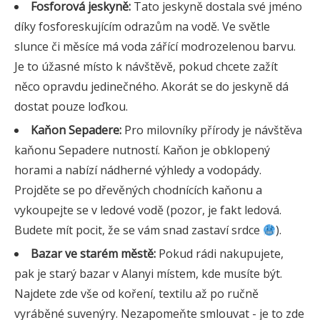
Fosforová jeskyně:
Tato jeskyně dostala své jméno
díky fosforeskujícím odrazům na vodě. Ve světle
slunce či měsíce má voda zářící modrozelenou barvu.
Je to úžasné místo k návštěvě, pokud chcete zažít
něco opravdu jedinečného. Akorát se do jeskyně dá
dostat pouze loďkou.
Kaňon Sepadere:
Pro milovníky přírody je návštěva
kaňonu Sepadere nutností. Kaňon je obklopený
horami a nabízí nádherné výhledy a vodopády.
Projděte se po dřevěných chodnících kaňonu a
vykoupejte se v ledové vodě (pozor, je fakt ledová.
Budete mít pocit, že se vám snad zastaví srdce
).
Bazar ve starém městě:
Pokud rádi nakupujete,
pak je starý bazar v Alanyi místem, kde musíte být.
Najdete zde vše od koření, textilu až po ručně
vyráběné suvenýry. Nezapomeňte smlouvat - je to zde