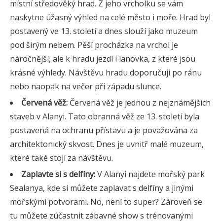
místní středověký hrad. Z jeho vrcholku se vám
naskytne úžasný výhled na celé město i moře. Hrad byl
postavený ve 13. století a dnes slouží jako muzeum
pod širým nebem. Pěší procházka na vrchol je
náročnější, ale k hradu jezdí i lanovka, z které jsou
krásné výhledy. Návštěvu hradu doporučuji po ránu
nebo naopak na večer při západu slunce.
Červená věž:
Červená věž je jednou z nejznámějších
staveb v Alanyi. Tato obranná věž ze 13. století byla
postavená na ochranu přístavu a je považována za
architektonický skvost. Dnes je uvnitř malé muzeum,
které také stojí za návštěvu.
Zaplavte si s delfíny:
V Alanyi najdete mořský park
Sealanya, kde si můžete zaplavat s delfíny a jinými
mořskými potvorami. No, není to super? Zároveň se
tu můžete zúčastnit zábavné show s trénovanými