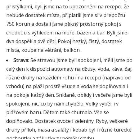
přistýlkami, byli jsme na to upozorněni na recepci, že
nebude dostatek místa, připlatili jsme si v přepočtu
750 korun a dostali jsme pěkný prostorný pokoj s
chodbou s výhledem na moře, bazén a bar. Byli jsme
dva dospělí a dvě děti. Pokoj hezký, čistý, dostatek
místa, koupelna větrání, balkon.
Strava:
Se stravou jsme byli spokojeni, měli jsme po
celý den k dispozici automaty na džusy, voda, káva, čaj,
různé druhy na každém rohu i na recepci (napravo od
vchodu) na pláži prostě všude a voda se doplňovala i
na pokoje každý den. Snídaně, obědy i večeře jsme byli
spokojeni, nic, co by nám chybělo. Velký výběr i v
plážovém baru. Dětem také chutnalo. Vše se
doplňovalo. Dostatek ovoce i zeleniny. Ryby, veškeré
druhy příloh, masa a saláty i kebab byl i různé turecké
pochoutky a zákusky ty neměly chybu.