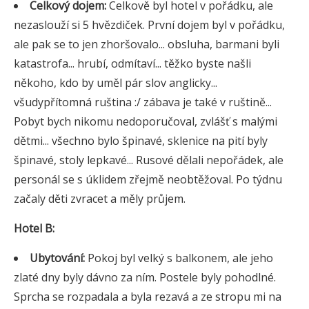
Celkový dojem:
Celkově byl hotel v pořádku, ale
nezaslouží si 5 hvězdiček. První dojem byl v pořádku,
ale pak se to jen zhoršovalo... obsluha, barmani byli
katastrofa... hrubí, odmítaví... těžko byste našli
někoho, kdo by uměl pár slov anglicky...
všudypřítomná ruština :/ zábava je také v ruštině...
Pobyt bych nikomu nedoporučoval, zvlášť s malými
dětmi... všechno bylo špinavé, sklenice na pití byly
špinavé, stoly lepkavé... Rusové dělali nepořádek, ale
personál se s úklidem zřejmě neobtěžoval. Po týdnu
začaly děti zvracet a měly průjem.
Hotel B:
Ubytování:
Pokoj byl velký s balkonem, ale jeho
zlaté dny byly dávno za ním. Postele byly pohodlné.
Sprcha se rozpadala a byla rezavá a ze stropu mi na