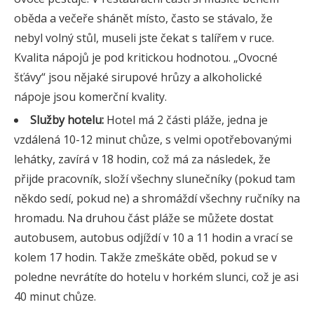
oběda a večeře shánět místo, často se stávalo, že
nebyl volný stůl, museli jste čekat s talířem v ruce.
Kvalita nápojů je pod kritickou hodnotou. „Ovocné
šťávy“ jsou nějaké sirupové hrůzy a alkoholické
nápoje jsou komerční kvality.
Služby hotelu:
Hotel má 2 části pláže, jedna je
vzdálená 10-12 minut chůze, s velmi opotřebovanými
lehátky, zavírá v 18 hodin, což má za následek, že
přijde pracovník, složí všechny slunečníky (pokud tam
někdo sedí, pokud ne) a shromáždí všechny ručníky na
hromadu. Na druhou část pláže se můžete dostat
autobusem, autobus odjíždí v 10 a 11 hodin a vrací se
kolem 17 hodin. Takže zmeškáte oběd, pokud se v
poledne nevrátíte do hotelu v horkém slunci, což je asi
40 minut chůze.