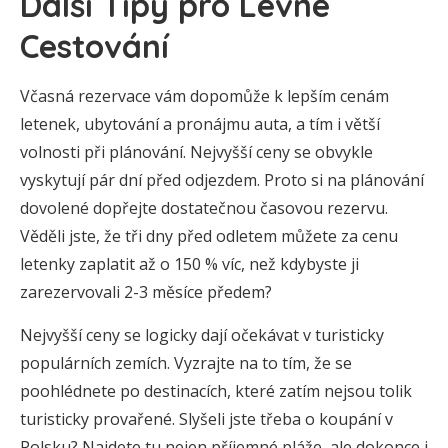
Další Tipy pro Levné
Cestování
Včasná rezervace vám dopomůže k lepším cenám
letenek, ubytování a pronájmu auta, a tím i větší
volnosti při plánování. Nejvyšší ceny se obvykle
vyskytují pár dní před odjezdem. Proto si na plánování
dovolené dopřejte dostatečnou časovou rezervu.
Věděli jste, že tři dny před odletem můžete za cenu
letenky zaplatit až o 150 % víc, než kdybyste ji
zarezervovali 2-3 měsíce předem?
Nejvyšší ceny se logicky dají očekávat v turisticky
populárních zemích. Vyzrajte na to tím, že se
poohlédnete po destinacích, které zatím nejsou tolik
turisticky provařené. Slyšeli jste třeba o koupání v
Polsku? Najdete tu nejen příjemné pláže, ale dokonce i