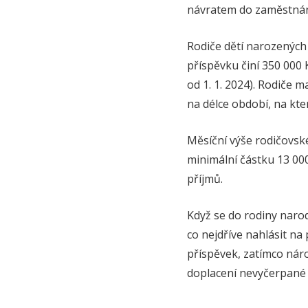
návratem do zaměstnán
Rodiče dětí narozených 
příspěvku činí 350 000 
od 1. 1. 2024). Rodiče m
na délce období, na které
Měsíční výše rodičovské
minimální částku 13 00
příjmů.
Když se do rodiny narod
co nejdříve nahlásit na
příspěvek, zatímco nár
doplacení nevyčerpané č