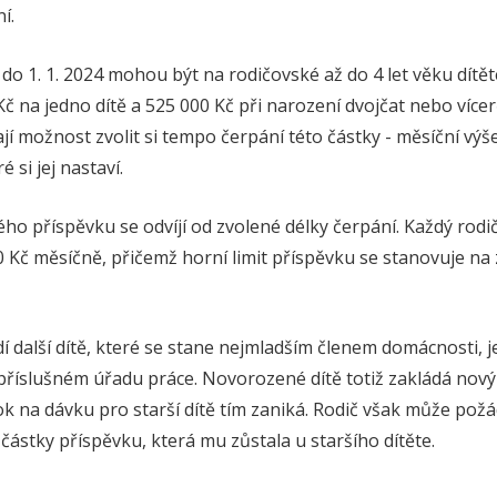
í.
do 1. 1. 2024 mohou být na rodičovské až do 4 let věku dítět
Kč na jedno dítě a 525 000 Kč při narození dvojčat nebo více
ají možnost zvolit si tempo čerpání této částky - měsíční výš
 si jej nastaví.
ho příspěvku se odvíjí od zvolené délky čerpání. Každý rod
0 Kč měsíčně, přičemž horní limit příspěvku se stanovuje na
í další dítě, které se stane nejmladším členem domácnosti, 
 příslušném úřadu práce. Novorozené dítě totiž zakládá nov
ok na dávku pro starší dítě tím zaniká. Rodič však může pož
ástky příspěvku, která mu zůstala u staršího dítěte.