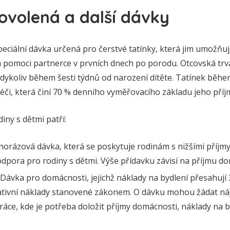
ovolená a další dávky
eciální dávka určená pro čerstvé tatínky, která jim umožňuje
pomoci partnerce v prvních dnech po porodu. Otcovská trv
kdykoliv během šesti týdnů od narození dítěte. Tatínek běhe
či, která činí 70 % denního vyměřovacího základu jeho příj
iny s dětmi patří:
dnorázová dávka, která se poskytuje rodinám s nižšími příjmy.
pora pro rodiny s dětmi. Výše přídavku závisí na příjmu do
 Dávka pro domácnosti, jejichž náklady na bydlení přesahují 
tivní náklady stanovené zákonem. O dávku mohou žádat nájem
áce, kde je potřeba doložit příjmy domácnosti, náklady na b