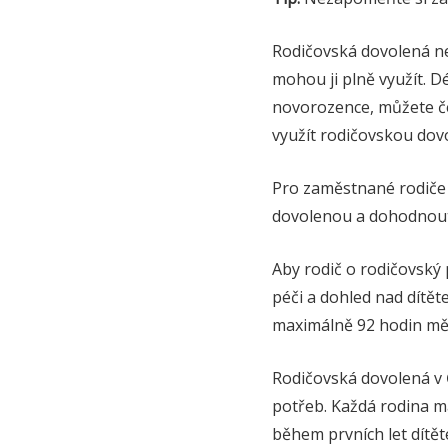
Rodičovská dovolená ne
mohou ji plně využít. D
novorozence, můžete če
využít rodičovskou dovo
Pro zaměstnané rodiče 
dovolenou a dohodnout 
Aby rodič o rodičovský 
péči a dohled nad dítěte
maximálně 92 hodin mě
Rodičovská dovolená v Č
potřeb. Každá rodina má
během prvních let dítě