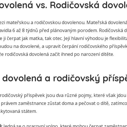
ovolená vs. Rodičovská dovo
 mezi mateřskou a rodičovskou dovolenou. Mateřská dovolen
avidla 6 až 8 týdnů před plánovaným porodem. Rodičovská 
ji čerpat jak matka, tak otec. Její hlavní výhodou je flexibili
 budou na dovolené, a upravit čerpání rodičovského příspěv
e rodičovská dovolená začít ihned po narození dítěte.
 dovolená a rodičovský přísp
rodičovský příspěvek jsou dva různé pojmy, které však jdou 
 právem zaměstnance zůstat doma a pečovat o dítě, zatímco
skytovaná státem.
:
Jedná se o pracovní volno, které mohou čerpat zaměstnaní