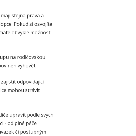
mají stejná práva a
opce. Pokud si osvojíte
e máte obvykle možnost
tupu na rodičovskou
povinen vyhovět.
ajistit odpovídající
olce mohou strávit
diče upravit podle svých
ci - od plné péče
 úvazek či postupným