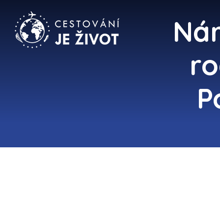
Nár
ro
P