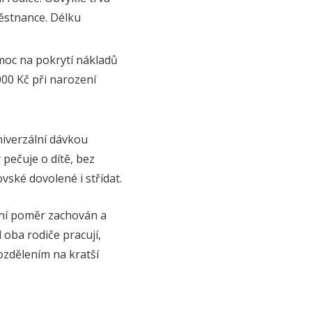
městnance. Délku
moc na pokrytí nákladů
000 Kč při narození
niverzální dávkou
pečuje o dítě, bez
ské dovolené i střídat.
vní poměr zachován a
oba rodiče pracují,
ozdělením na kratší