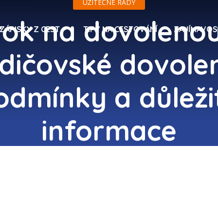
UŽITEČNÉ RADY
ok na dovoleno
ZÁPISKY Z CEST
TIPY NA CESTOVÁNÍ
ZAJÍMAVOS
dičovské dovole
odmínky a důleži
informace
10. 10. 2025
Vlastimil Vozar
Přidat komentář