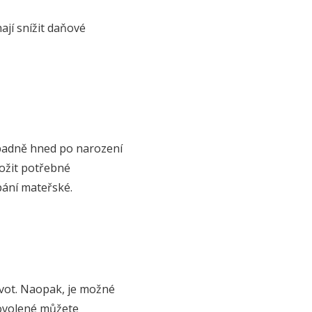
ají snížit daňové
padně hned po narození
ložit potřebné
pání mateřské.
ivot. Naopak, je možné
dovolené můžete