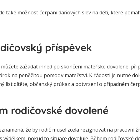
 zde také možnost čerpání daňových slev na děti, které pomáh
odičovský příspěvek
 můžete zažádat ihned po skončení mateřské dovolené, pří
árok na peněžitou pomoc v mateřství. K žádosti je nutné do
ný list dítěte, občanský průkaz a potvrzení o případném čer
m rodičovské dovolené
znamená, že by rodič musel zcela rezignovat na pracovní ž
 s výdělkem, pokud to situace dovoluje. Během rodičovské 