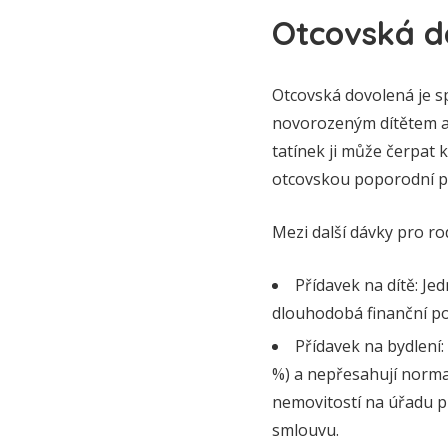
Otcovská d
Otcovská dovolená je sp
novorozeným dítětem a 
tatínek ji může čerpat 
otcovskou poporodní pé
Mezi další dávky pro rod
Přídavek na dítě: Je
dlouhodobá finanční pod
Přídavek na bydlení:
%) a nepřesahují norma
nemovitostí na úřadu pr
smlouvu.