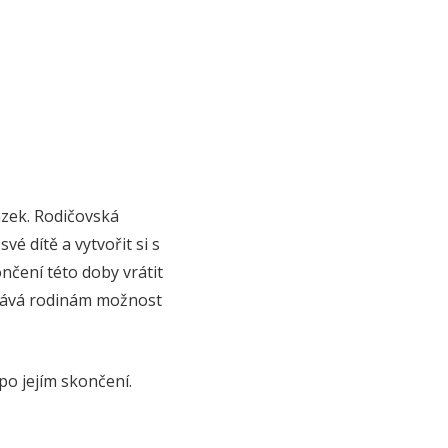
ázek. Rodičovská
é dítě a vytvořit si s
nčení této doby vrátit
ž dává rodinám možnost
o jejím skončení.