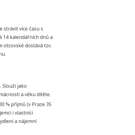
 strávit více času s
á 14 kalendářních dnů a
m otcovské dostává tzv.
mu.
 Slouží jako
mácnosti a věku dítěte.
30 % příjmů (v Praze 35
ci i vlastníci
ydlení a nájemní