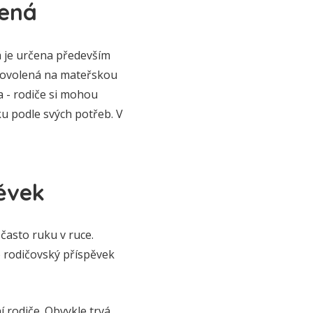
lená
á je určena především
dovolená na mateřskou
ta - rodiče si mohou
ku podle svých potřeb. V
ěvek
často ruku v ruce.
 rodičovský příspěvek
 rodiče. Obvykle trvá