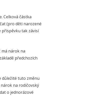
e. Celková částka
rčat (pro děti narozené
e příspěvku tak závisí
ič má nárok na
 základě předchozích
je důležité tuto změnu
ý nárok na rodičovský
ádat o jednorázové