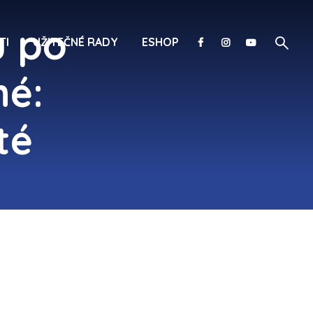
u po
TI
UŽITEČNÉ RADY
ESHOP
né:
té