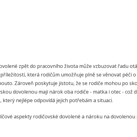
ovolené zpět do pracovního života může vzbuzovat řadu ot
říležitostí, která rodičům umožňuje plně se věnovat péči o sv
outo. Zároveň poskytuje jistotu, že se rodiče mohou po sko
ovskou dovolenou mají nárok oba rodiče - matka i otec - co
, který nejlépe odpovídá jejich potřebám a situaci.
líčové aspekty rodičovské dovolené a nároku na dovolenou p