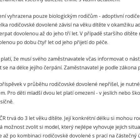
ní vyhrazena pouze biologickým rodičům - adoptivní rodiče 
élka rodičovské dovolené závisí na věku dítěte v okamžiku ad
rpat dovolenou až do jeho tří let. V případě staršího dítět
lenou po dobu čtyř let od jeho přijetí do péče.
platí, že musí svého zaměstnavatele včas informovat o nás
se na délce jejího čerpání. Zaměstnavatel je podle zákona 
příspěvek v průběhu rodičovské dovolené nepřišel, je nutné z
m. Pro děti mladší dvou let platí omezení - v jeslích nebo šk
síčně.
R trvá do 3 let věku dítěte. Její konkrétní délku si mohou ro
 možnost zvolit si model, který nejlépe vyhovuje jejich situa
te až po kombinaci rodičovské dovolené s prací na částečný