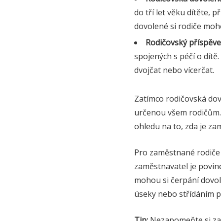
do tří let věku dítěte,
dovolené si rodiče moho
Rodičovský příspěve
spojených s péčí o dítě
dvojčat nebo vícerčat.
Zatímco rodičovská dov
určenou všem rodičům. 
ohledu na to, zda je za
Pro zaměstnané rodiče 
zaměstnavatel je povin
mohou si čerpání dovol
úseky nebo střídáním p
Tip:
Nezapomeňte si zaz