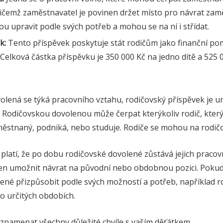
 přičemž zaměstnavatel je povinen držet místo pro návrat za
u upravit podle svých potřeb a mohou se na ní i střídat.
k:
Tento příspěvek poskytuje stát rodičům jako finanční po
. Celková částka příspěvku je 350 000 Kč na jedno dítě a 525 
olená se týká pracovního vztahu, rodičovský příspěvek je u
Rodičovskou dovolenou může čerpat kterýkoliv rodič, který 
městnaný, podniká, nebo studuje. Rodiče se mohou na rodičov
platí, že po dobu rodičovské dovolené zůstává jejich praco
en umožnit návrat na původní nebo obdobnou pozici. Pokud 
ené přizpůsobit podle svých možností a potřeb, například r
o určitých obdobích.
namenat všechny důležité chvíle s vaším děťátkem.