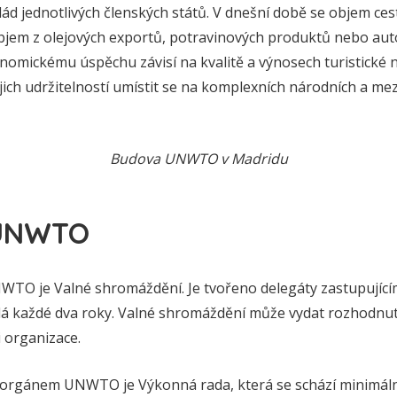
lád jednotlivých členských států. V dnešní době se objem ce
jem z olejových exportů, potravinových produktů nebo aut
nomickému úspěchu závisí na kvalitě a výnosech turistick
ich udržitelností umístit se na komplexních národních a mez
Budova UNWTO v Madridu
 UNWTO
O je Valné shromáždění. Je tvořeno delegáty zastupujícím
á každé dva roky. Valné shromáždění může vydat rozhodnutí 
 organizace.
orgánem UNWTO je Výkonná rada, která se schází minimálně