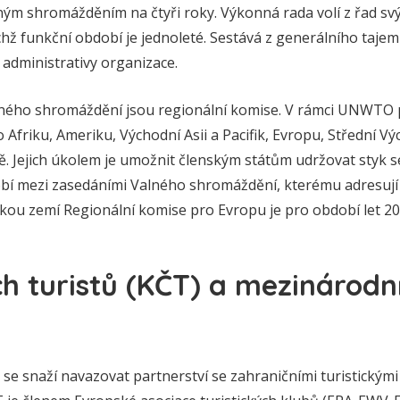
lným shromážděním na čtyři roky. Výkonná rada volí z řad sv
chž funkční období je jednoleté. Sestává z generálního taje
administrativy organizace.
ého shromáždění jsou regionální komise. V rámci UNWTO 
 Afriku, Ameriku, Východní Asii a Pacifik, Evropu, Střední Vých
ě. Jejich úkolem je umožnit členským státům udržovat styk s
í mezi zasedáními Valného shromáždění, kterému adresují 
kou zemí Regionální komise pro Evropu je pro období let 2
h turistů (KČT) a mezinárodn
se snaží navazovat partnerství se zahraničními turistickým