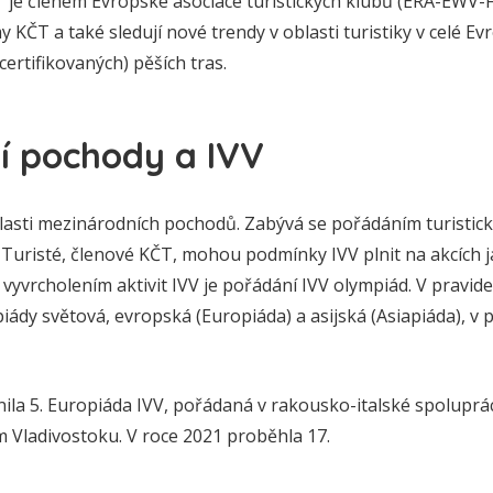
 je členem Evropské asociace turistických klubů (ERA-EWV-F
 KČT a také sledují nové trendy v oblasti turistiky v celé Evr
certifikovaných) pěších tras.
í pochody a IVV
blasti mezinárodních pochodů. Zabývá se pořádáním turistick
Turisté, členové KČT, mohou podmínky IVV plnit na akcích ja
vyvrcholením aktivit IVV je pořádání IVV olympiád. V pravid
piády světová, evropská (Europiáda) a asijská (Asiapiáda), v p
ila 5. Europiáda IVV, pořádaná v rakousko-italské spoluprác
m Vladivostoku. V roce 2021 proběhla 17.