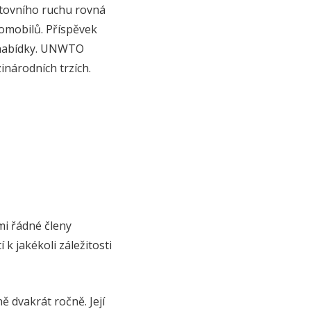
stovního ruchu rovná
omobilů. Příspěvek
é nabídky. UNWTO
inárodních trzích.
i řádné členy
k jakékoli záležitosti
 dvakrát ročně. Její