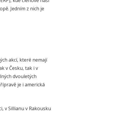
ERP), kde členové naší
opě. Jedním z nich je
ých akcí, které nemají
k v Česku, tak i v
elných dvouletých
řípravě je i americká
i, v Sillianu v Rakousku