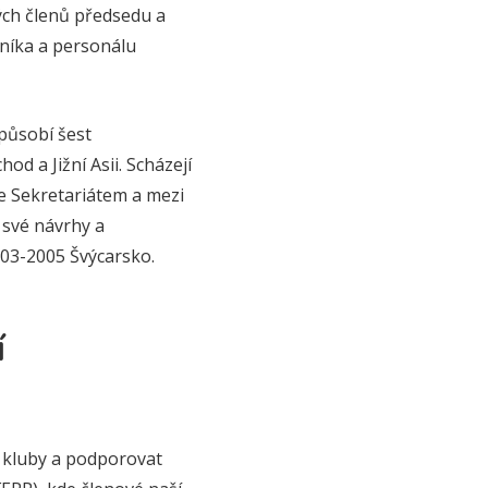
ých členů předsedu a
mníka a personálu
působí šest
od a Jižní Asii. Scházejí
e Sekretariátem a mezi
své návrhy a
003-2005 Švýcarsko.
í
i kluby a podporovat