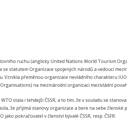
tovního ruchu (anglicky United Nations World Tourism Org
a se statutem Organizace spojených národů a vedoucí mezi
hu. Vznikla přeměnou organizace nevládního charakteru IUO
l Organisations) na mezinárodní organizaci mezivládní povah
WTO stala i tehdejší ČSSR, a to tím, že v souladu se stano
ila, že přijímá stanovy organizace a bere na sebe členské p
 jako pokračovatel v členství bývalé ČSSR, resp. ČSFR.