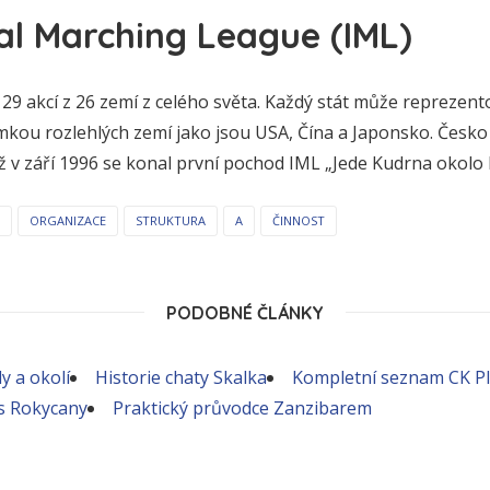
al Marching League (IML)
29 akcí z 26 zemí z celého světa. Každý stát může reprezen
mkou rozlehlých zemí jako jsou USA, Čína a Japonsko. Česko 
ž v září 1996 se konal první pochod IML „Jede Kudrna okolo 
ORGANIZACE
STRUKTURA
A
ČINNOST
PODOBNÉ ČLÁNKY
y a okolí
Historie chaty Skalka
Kompletní seznam CK P
s Rokycany
Praktický průvodce Zanzibarem