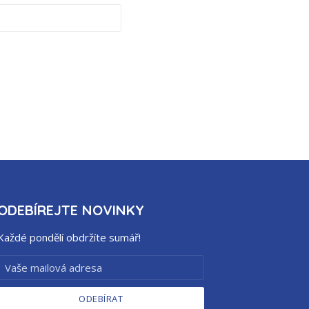
ODEBÍREJTE NOVINKY
Každé pondělí obdržíte sumář!