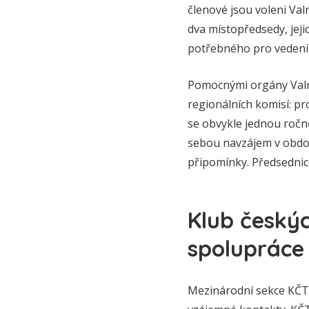
členové jsou voleni Va
dva místopředsedy, jeji
potřebného pro vedení 
Pomocnými orgány Valn
regionálních komisí: pro
se obvykle jednou ročn
sebou navzájem v obdob
připomínky. Předsednic
Klub českýc
spolupráce
Mezinárodní sekce KČT 