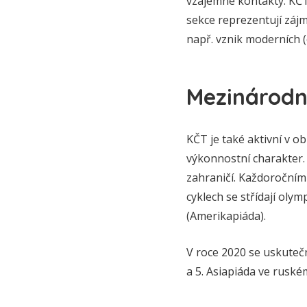
vzájemné kontakty. KČT
sekce reprezentují zájmy
např. vznik moderních (
Mezinárodn
KČT je také aktivní v o
výkonnostní charakter. 
zahraničí. Každoročním 
cyklech se střídají olym
(Amerikapiáda).
V roce 2020 se uskutečn
a 5. Asiapiáda ve ruské