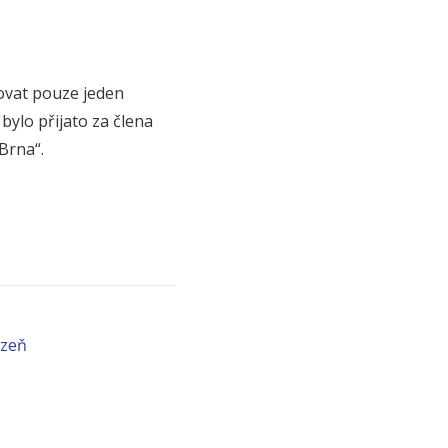
tovat pouze jeden
bylo přijato za člena
Brna“.
lzeň