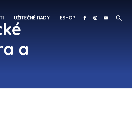
TI
UŽITEČNÉ RADY
ESHOP
cké
ra a