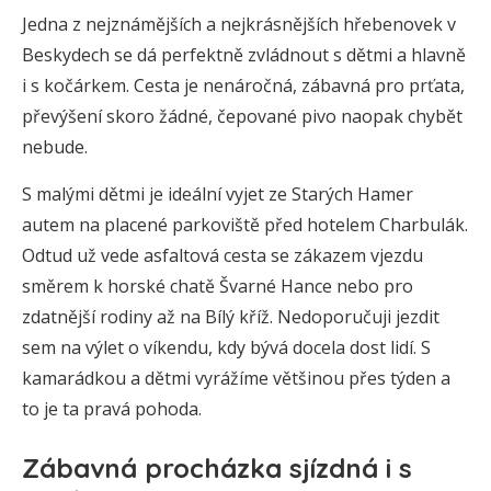
Jedna z nejznámějších a nejkrásnějších hřebenovek v
Beskydech se dá perfektně zvládnout s dětmi a hlavně
i s kočárkem. Cesta je nenáročná, zábavná pro prťata,
převýšení skoro žádné, čepované pivo naopak chybět
nebude.
S malými dětmi je ideální vyjet ze Starých Hamer
autem na placené parkoviště před hotelem Charbulák.
Odtud už vede asfaltová cesta se zákazem vjezdu
směrem k horské chatě Švarné Hance nebo pro
zdatnější rodiny až na Bílý kříž. Nedoporučuji jezdit
sem na výlet o víkendu, kdy bývá docela dost lidí. S
kamarádkou a dětmi vyrážíme většinou přes týden a
to je ta pravá pohoda.
Zábavná procházka sjízdná i s