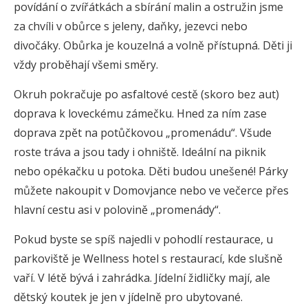
povídání o zvířátkách a sbírání malin a ostružin jsme
za chvíli v obůrce s jeleny, daňky, jezevci nebo
divočáky. Obůrka je kouzelná a volně přístupná. Děti ji
vždy proběhají všemi směry.
Okruh pokračuje po asfaltové cestě (skoro bez aut)
doprava k loveckému zámečku. Hned za ním zase
doprava zpět na potůčkovou „promenádu“. Všude
roste tráva a jsou tady i ohniště. Ideální na piknik
nebo opékačku u potoka. Děti budou unešené! Párky
můžete nakoupit v Domovjance nebo ve večerce přes
hlavní cestu asi v polovině „promenády“.
Pokud byste se spíš najedli v pohodlí restaurace, u
parkoviště je Wellness hotel s restaurací, kde slušně
vaří. V létě bývá i zahrádka. Jídelní židličky mají, ale
dětský koutek je jen v jídelně pro ubytované.