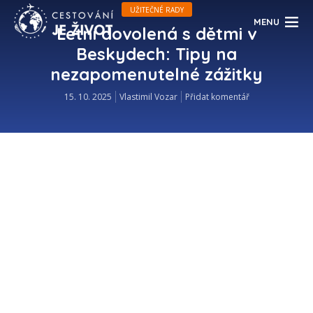
UŽITEČNÉ RADY
MENU
Letní dovolená s dětmi v
Beskydech: Tipy na
nezapomenutelné zážitky
15. 10. 2025
Vlastimil Vozar
Přidat komentář