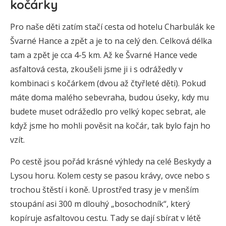
kočárky
Pro naše děti zatím stačí cesta od hotelu Charbulák ke
Švarné Hance a zpět a je to na celý den. Celková délka
tam a zpět je cca 4-5 km. Až ke Švarné Hance vede
asfaltová cesta, zkoušeli jsme ji i s odrážedly v
kombinaci s kočárkem (dvou až čtyřleté děti). Pokud
máte doma malého sebevraha, budou úseky, kdy mu
budete muset odrážedlo pro velký kopec sebrat, ale
když jsme ho mohli pověsit na kočár, tak bylo fajn ho
vzít.
Po cestě jsou pořád krásné výhledy na celé Beskydy a
Lysou horu. Kolem cesty se pasou krávy, ovce nebo s
trochou štěstí i koně. Uprostřed trasy je v menším
stoupání asi 300 m dlouhý „bosochodník“, který
kopíruje asfaltovou cestu. Tady se dají sbírat v létě