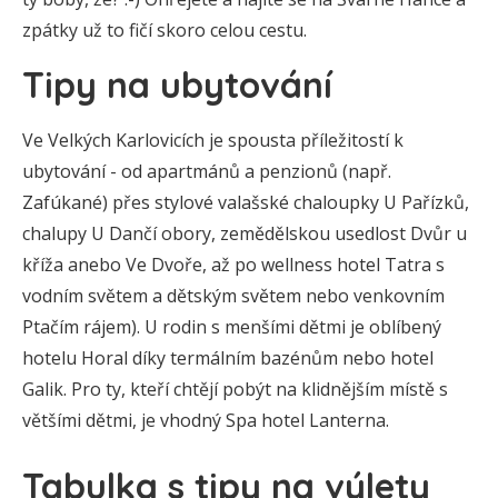
zpátky už to fičí skoro celou cestu.
Tipy na ubytování
Ve Velkých Karlovicích je spousta příležitostí k
ubytování - od apartmánů a penzionů (např.
Zafúkané) přes stylové valašské chaloupky U Pařízků,
chalupy U Dančí obory, zemědělskou usedlost Dvůr u
kříža anebo Ve Dvoře, až po wellness hotel Tatra s
vodním světem a dětským světem nebo venkovním
Ptačím rájem). U rodin s menšími dětmi je oblíbený
hotelu Horal díky termálním bazénům nebo hotel
Galik. Pro ty, kteří chtějí pobýt na klidnějším místě s
většími dětmi, je vhodný Spa hotel Lanterna.
Tabulka s tipy na výlety