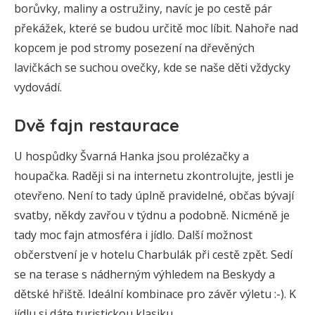
borůvky, maliny a ostružiny, navíc je po cestě pár
překážek, které se budou určitě moc líbit. Nahoře nad
kopcem je pod stromy posezení na dřevěných
lavičkách se suchou ovečky, kde se naše děti vždycky
vydovádí.
Dvě fajn restaurace
U hospůdky Švarná Hanka jsou prolézačky a
houpačka. Raději si na internetu zkontrolujte, jestli je
otevřeno. Není to tady úplně pravidelné, občas bývají
svatby, někdy zavřou v týdnu a podobně. Nicméně je
tady moc fajn atmosféra i jídlo. Další možnost
občerstvení je v hotelu Charbulák při cestě zpět. Sedí
se na terase s nádherným výhledem na Beskydy a
dětské hřiště. Ideální kombinace pro závěr výletu :-). K
jídlu si dáte turistickou klasiku.