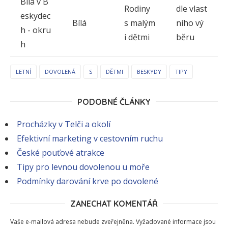
Bílá v B
Rodiny
dle vlast
eskydec
Bílá
s malým
ního vý
h - okru
i dětmi
běru
h
LETNÍ
DOVOLENÁ
S
DĚTMI
BESKYDY
TIPY
PODOBNÉ ČLÁNKY
Procházky v Telči a okolí
Efektivní marketing v cestovním ruchu
České pouťové atrakce
Tipy pro levnou dovolenou u moře
Podmínky darování krve po dovolené
ZANECHAT KOMENTÁŘ
Vaše e-mailová adresa nebude zveřejněna.
Vyžadované informace jsou