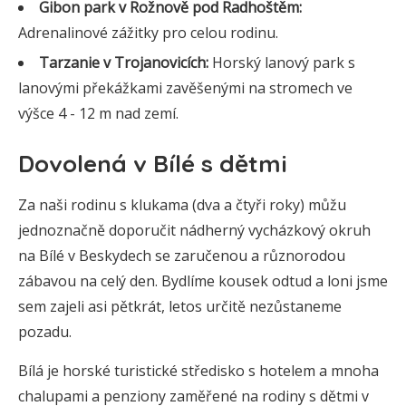
Gibon park v Rožnově pod Radhoštěm:
Adrenalinové zážitky pro celou rodinu.
Tarzanie v Trojanovicích:
Horský lanový park s
lanovými překážkami zavěšenými na stromech ve
výšce 4 - 12 m nad zemí.
Dovolená v Bílé s dětmi
Za naši rodinu s klukama (dva a čtyři roky) můžu
jednoznačně doporučit nádherný vycházkový okruh
na Bílé v Beskydech se zaručenou a různorodou
zábavou na celý den. Bydlíme kousek odtud a loni jsme
sem zajeli asi pětkrát, letos určitě nezůstaneme
pozadu.
Bílá je horské turistické středisko s hotelem a mnoha
chalupami a penziony zaměřené na rodiny s dětmi v