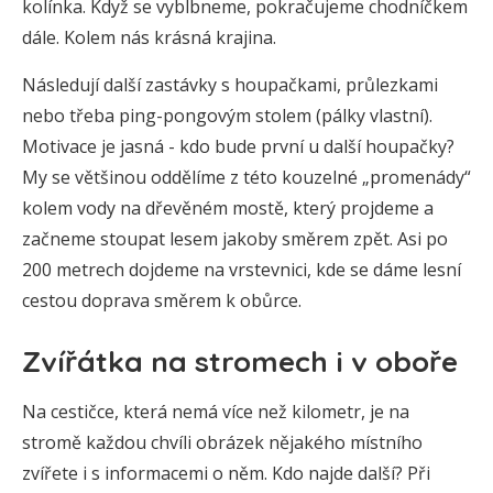
kolínka. Když se vyblbneme, pokračujeme chodníčkem
dále. Kolem nás krásná krajina.
Následují další zastávky s houpačkami, průlezkami
nebo třeba ping-pongovým stolem (pálky vlastní).
Motivace je jasná - kdo bude první u další houpačky?
My se většinou oddělíme z této kouzelné „promenády“
kolem vody na dřevěném mostě, který projdeme a
začneme stoupat lesem jakoby směrem zpět. Asi po
200 metrech dojdeme na vrstevnici, kde se dáme lesní
cestou doprava směrem k obůrce.
Zvířátka na stromech i v oboře
Na cestičce, která nemá více než kilometr, je na
stromě každou chvíli obrázek nějakého místního
zvířete i s informacemi o něm. Kdo najde další? Při