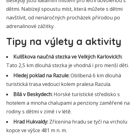
Beskydy jsou ideálním místem pro letní dovolenou s
dětmi. Nabízejí spoustu míst, která můžete s dětmi
navštívit, od nenáročných procházek přírodou po
adrenalinové zážitky.
Tipy na výlety a aktivity
Kulíškova naučná stezka ve Velkých Karlovicích:
Tato 2,5 km dlouhá stezka je vhodná i pro menší děti.
Hledej poklad na Razule:
Oblíbená 6 km dlouhá
turistická trasa vedoucí kolem pralesa Razula.
Bílá v Beskydech:
Horské turistické středisko s
hotelem a mnoha chalupami a penziony zaměřené na
rodiny s dětmi v zimě i v létě.
Hrad Hukvaldy:
Zřícenina hradu se tyčí na vrcholu
kopce ve výšce 481 m n. m.