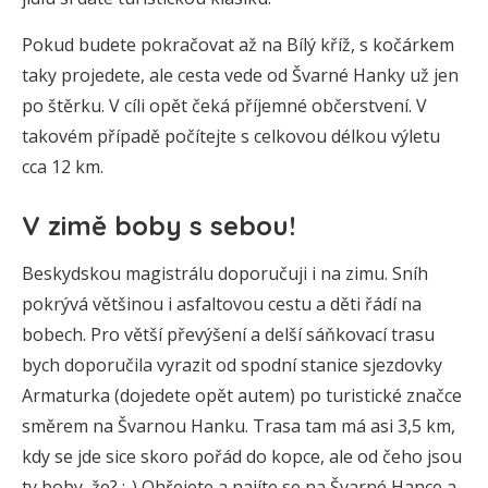
Pokud budete pokračovat až na Bílý kříž, s kočárkem
taky projedete, ale cesta vede od Švarné Hanky už jen
po štěrku. V cíli opět čeká příjemné občerstvení. V
takovém případě počítejte s celkovou délkou výletu
cca 12 km.
V zimě boby s sebou!
Beskydskou magistrálu doporučuji i na zimu. Sníh
pokrývá většinou i asfaltovou cestu a děti řádí na
bobech. Pro větší převýšení a delší sáňkovací trasu
bych doporučila vyrazit od spodní stanice sjezdovky
Armaturka (dojedete opět autem) po turistické značce
směrem na Švarnou Hanku. Trasa tam má asi 3,5 km,
kdy se jde sice skoro pořád do kopce, ale od čeho jsou
ty boby, že? :-) Ohřejete a najíte se na Švarné Hance a