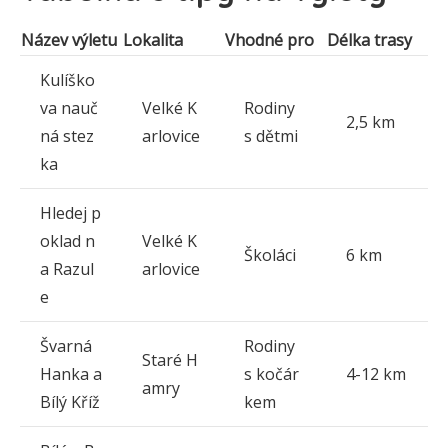
Název výletu
Lokalita
Vhodné pro
Délka trasy
Kulíško
va nauč
Velké K
Rodiny
2,5 km
ná stez
arlovice
s dětmi
ka
Hledej p
oklad n
Velké K
Školáci
6 km
a Razul
arlovice
e
Švarná
Rodiny
Staré H
Hanka a
s kočár
4-12 km
amry
Bílý Kříž
kem