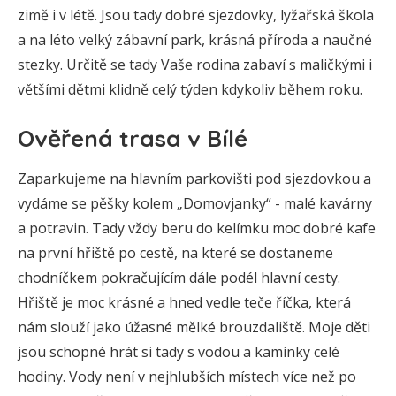
zimě i v létě. Jsou tady dobré sjezdovky, lyžařská škola
a na léto velký zábavní park, krásná příroda a naučné
stezky. Určitě se tady Vaše rodina zabaví s maličkými i
většími dětmi klidně celý týden kdykoliv během roku.
Ověřená trasa v Bílé
Zaparkujeme na hlavním parkovišti pod sjezdovkou a
vydáme se pěšky kolem „Domovjanky“ - malé kavárny
a potravin. Tady vždy beru do kelímku moc dobré kafe
na první hřiště po cestě, na které se dostaneme
chodníčkem pokračujícím dále podél hlavní cesty.
Hřiště je moc krásné a hned vedle teče říčka, která
nám slouží jako úžasné mělké brouzdaliště. Moje děti
jsou schopné hrát si tady s vodou a kamínky celé
hodiny. Vody není v nejhlubších místech více než po