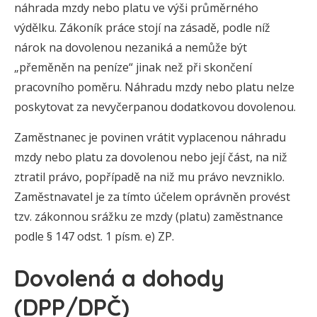
náhrada mzdy nebo platu ve výši průměrného
výdělku. Zákoník práce stojí na zásadě, podle níž
nárok na dovolenou nezaniká a nemůže být
„přeměněn na peníze“ jinak než při skončení
pracovního poměru. Náhradu mzdy nebo platu nelze
poskytovat za nevyčerpanou dodatkovou dovolenou.
Zaměstnanec je povinen vrátit vyplacenou náhradu
mzdy nebo platu za dovolenou nebo její část, na niž
ztratil právo, popřípadě na niž mu právo nevzniklo.
Zaměstnavatel je za tímto účelem oprávněn provést
tzv. zákonnou srážku ze mzdy (platu) zaměstnance
podle § 147 odst. 1 písm. e) ZP.
Dovolená a dohody
(DPP/DPČ)