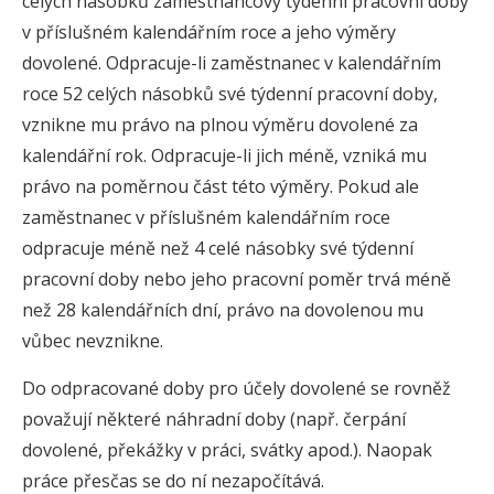
celých násobků zaměstnancovy týdenní pracovní doby
v příslušném kalendářním roce a jeho výměry
dovolené. Odpracuje-li zaměstnanec v kalendářním
roce 52 celých násobků své týdenní pracovní doby,
vznikne mu právo na plnou výměru dovolené za
kalendářní rok. Odpracuje-li jich méně, vzniká mu
právo na poměrnou část této výměry. Pokud ale
zaměstnanec v příslušném kalendářním roce
odpracuje méně než 4 celé násobky své týdenní
pracovní doby nebo jeho pracovní poměr trvá méně
než 28 kalendářních dní, právo na dovolenou mu
vůbec nevznikne.
Do odpracované doby pro účely dovolené se rovněž
považují některé náhradní doby (např. čerpání
dovolené, překážky v práci, svátky apod.). Naopak
práce přesčas se do ní nezapočítává.