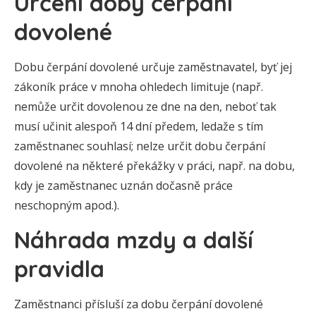
Určení doby čerpání
dovolené
Dobu čerpání dovolené určuje zaměstnavatel, byť jej
zákoník práce v mnoha ohledech limituje (např.
nemůže určit dovolenou ze dne na den, neboť tak
musí učinit alespoň 14 dní předem, ledaže s tím
zaměstnanec souhlasí; nelze určit dobu čerpání
dovolené na některé překážky v práci, např. na dobu,
kdy je zaměstnanec uznán dočasně práce
neschopným apod.).
Náhrada mzdy a další
pravidla
Zaměstnanci přísluší za dobu čerpání dovolené