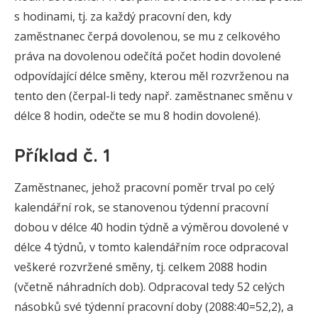
s hodinami, tj. za každý pracovní den, kdy
zaměstnanec čerpá dovolenou, se mu z celkového
práva na dovolenou odečítá počet hodin dovolené
odpovídající délce směny, kterou měl rozvrženou na
tento den (čerpal-li tedy např. zaměstnanec směnu v
délce 8 hodin, odečte se mu 8 hodin dovolené).
Příklad č. 1
Zaměstnanec, jehož pracovní poměr trval po celý
kalendářní rok, se stanovenou týdenní pracovní
dobou v délce 40 hodin týdně a výměrou dovolené v
délce 4 týdnů, v tomto kalendářním roce odpracoval
veškeré rozvržené směny, tj. celkem 2088 hodin
(včetně náhradních dob). Odpracoval tedy 52 celých
násobků své týdenní pracovní doby (2088:40=52,2), a