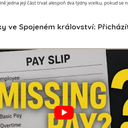
ně jedna její část trvat alespoň dva týdny vcelku, pokud se
y ve Spojeném království: Přicházít