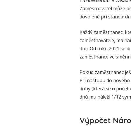
na dovolenou. V zásadě
Zaměstnavatel může přid
dovolené při standardn
Každý zaměstnanec, kt
zaměstnavatele, má nár
dní). Od roku 2021 se d
zaměstnance ve směnném
Pokud zaměstnanec ješ
Při nástupu do nového
doby (která se o počet
dnů mu náleží 1/12 vym
Výpočet Náro