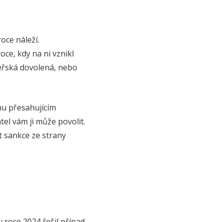
oce náleží.
ce, kdy na ni vznikl
eřská dovolená, nebo
hu přesahujícím
el vám ji může povolit.
t sankce ze strany
roce 2024 řešil případ