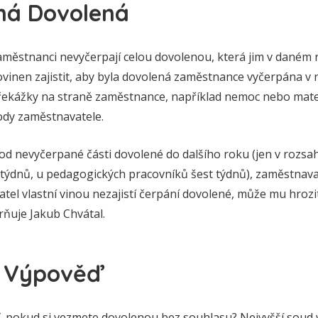
ná Dovolená
aměstnanci nevyčerpají celou dovolenou, která jim v daném r
vinen zajistit, aby byla dovolená zaměstnance vyčerpána v ro
překážky na straně zaměstnance, například nemoc nebo mat
ody zaměstnavatele.
d nevyčerpané části dovolené do dalšího roku (jen v rozsa
ýdnů, u pedagogických pracovníků šest týdnů), zaměstnavat
el vlastní vinou nezajistí čerpání dovolené, může mu hrozi
rňuje Jakub Chvátal.
a Výpověď
 pokud si vezmete dovolenou bez souhlasu? Nejvyšší soud v 