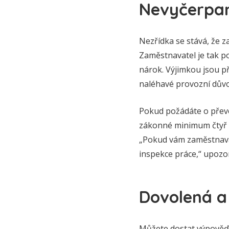
Nevyčerpa
Nezřídka se stává, že z
Zaměstnavatel je tak po
nárok. Výjimkou jsou 
naléhavé provozní dův
Pokud požádáte o převo
zákonné minimum čtyř t
„Pokud vám zaměstnavat
inspekce práce,“ upozo
Dovolená 
Můžete dostat výpověď,