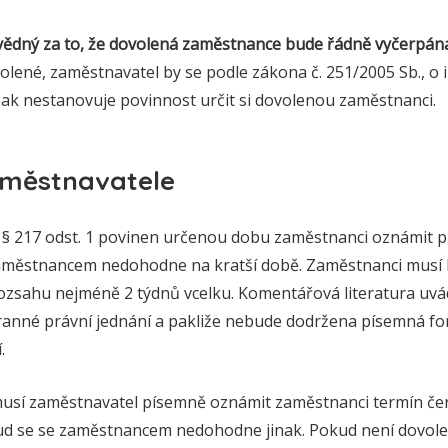
ědný za to, že dovolená zaměstnance bude řádně vyčerpána
ené, zaměstnavatel by se podle zákona č. 251/2005 Sb., o i
k nestanovuje povinnost určit si dovolenou zaměstnanci.
aměstnavatele
 § 217 odst. 1 povinen určenou dobu zaměstnanci oznámit 
aměstnancem nedohodne na kratší době. Zaměstnanci musí 
rozsahu nejméně 2 týdnů vcelku. Komentářová literatura uvád
ranné právní jednání a pakliže nebude dodržena písemná fo
.
musí zaměstnavatel písemně oznámit zaměstnanci termín če
ud se se zaměstnancem nedohodne jinak. Pokud není dovol