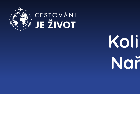
Kol
Nař