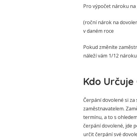
Pro výpočet nároku na 
(roční nárok na dovole
v daném roce
Pokud změníte zaměstná
náleží vám 1/12 nároku
Kdo Určuje
Čerpání dovolené si za
zaměstnavatelem. Zaměs
termínu, a to s ohlede
čerpání dovolené, jde 
určit čerpání své dovol