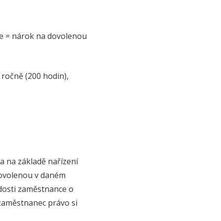
te = nárok na dovolenou
ročně (200 hodin),
a na základě nařízení
 dovolenou v daném
ádosti zaměstnance o
 zaměstnanec právo si