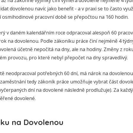
 až na zákonné výjimky činí výměra dovolené nejméně 4 týdn
at dovolenou navíc jako benefit - a v praxi se to často využ
í osmihodinové pracovní době se přepočtou na 160 hodin.
erý v daném kalendářním roce odpracoval alespoň 60 praco
ok na dovolenou. Podle zákoníku práce činí nejméně 4 týdny
ovolená účetně nepočítá na dny, ale na hodiny. Změny z roku
 provozu, pro které nebyl přepočet na dny spravedlivý.
tě neodpracoval potřebných 60 dní, má nárok na dovolenou
 zaměstnání tedy zákoník práce umožňuje vybrat část dovo
 vyčerpaných dní na dovolené následně prodlužuje). Za kaž
ěřené dovolené.
ku na Dovolenou