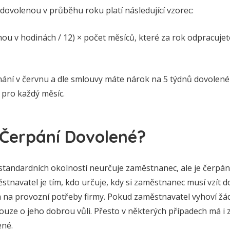
dovolenou v průběhu roku platí následující vzorec:
nou v hodinách / 12) × počet měsíců, které za rok odpracuje
ní v červnu a dle smlouvy máte nárok na 5 týdnů dovolené 
 pro každý měsíc.
 Čerpání Dovolené?
 standardních okolností neurčuje zaměstnanec, ale je čerpán
tnavatel je tím, kdo určuje, kdy si zaměstnanec musí vzít
m na provozní potřeby firmy. Pokud zaměstnavatel vyhoví ž
pouze o jeho dobrou vůli. Přesto v některých případech má i
ené.