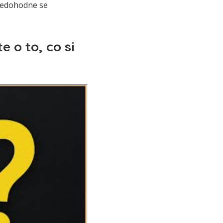
 nedohodne se
e o to, co si