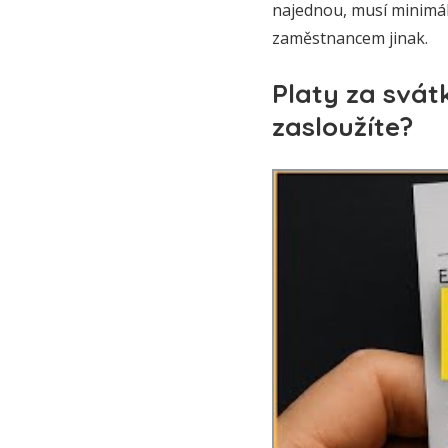
najednou, musí minimál
zaměstnancem jinak.
Platy za svátk
zasloužíte?