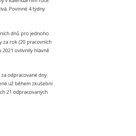
y v kalendářním roce.
ívá. Povinné 4 týdny
vních dnů pro jednoho
 za rok (20 pracovních
 2021 ovlivnily hlavně
 za odpracované dny.
lené už během zkušební
dých 21 odpracovaných