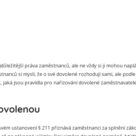
důležitější práva zaměstnanců, ale ne vždy si ji mohou napl
nanců si myslí, že o své dovolené rozhodují sami, ale podle
, jaká jsou pravidla pro nařizování dovolené zaměstnavatele
ovolenou
svém ustanovení § 211 přiznává zaměstnanci za splnění zá