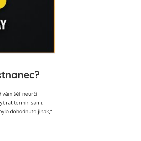
stnanec?
 vám šéf neurčí
ybrat termín sami.
bylo dohodnuto jinak,“