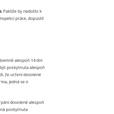
.
Pakliže by nedošlo k
nspekci práce, dopustil
písemně alespoň 14 dní
být poskytnuta alespoň
í, že určení dovolené
rma, jedná se o
rpání dovolené alespoň
ená poskytnuta