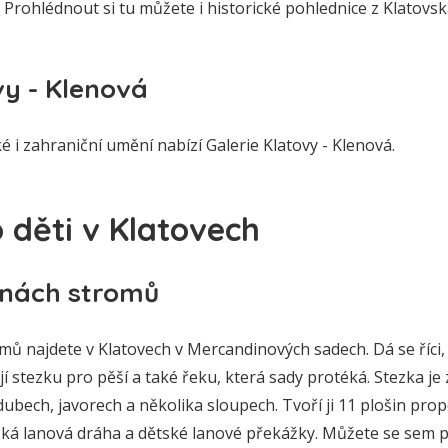
. Prohlédnout si tu můžete i historické pohlednice z Klatovsk
vy - Klenová
i zahraniční umění nabízí Galerie Klatovy - Klenová.
o děti v Klatovech
unách stromů
mů najdete v Klatovech v Mercandinových sadech. Dá se říci
jí stezku pro pěší a také řeku, která sady protéká. Stezka j
dubech, javorech a několika sloupech. Tvoří ji 11 plošin pr
ská lanová dráha a dětské lanové překážky. Můžete se sem p