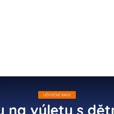
ZÁPISKY Z CEST
TIPY NA CESTOVÁNÍ
ZAJÍMAVOS
UŽITEČNÉ RADY
y na výlety s dět