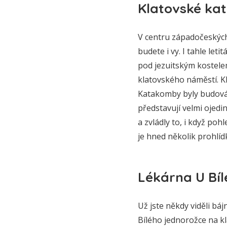
Klatovské k
V centru západočeskýc
budete i vy. I tahle le
pod jezuitským kostel
klatovského náměstí. K
Katakomby byly budován
představují velmi ojedi
a zvládly to, i když po
je hned několik prohlí
Lékárna U Bíl
Už jste někdy viděli b
Bílého jednorožce na kl