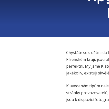
Chystáte se s dětmi do K
Plzeňském kraji, jsou 
perfektní. My jsme Klato
jakékoliv, existují skvěl
K uvedeným tipům nalez
stránky provozovatelů, 
jsou k dispozici fotogra