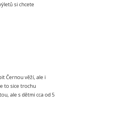
výletů si chcete
 Černou věží, ale i
Je to sice trochu
ou, ale s dětmi cca od 5