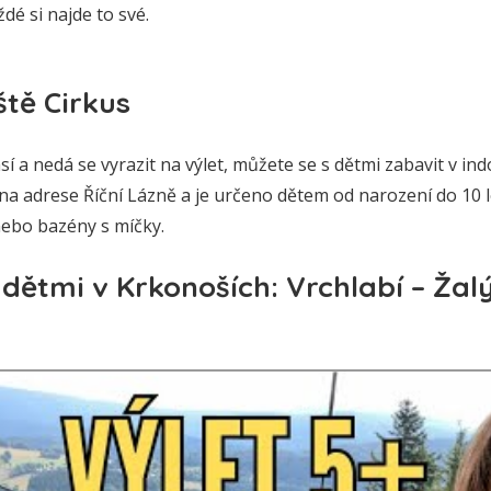
ždé si najde to své.
ště Cirkus
 a nedá se vyrazit na výlet, můžete se s dětmi zabavit v ind
na adrese Říční Lázně a je určeno dětem od narození do 10 
nebo bazény s míčky.
s dětmi v Krkonoších: Vrchlabí – Žal