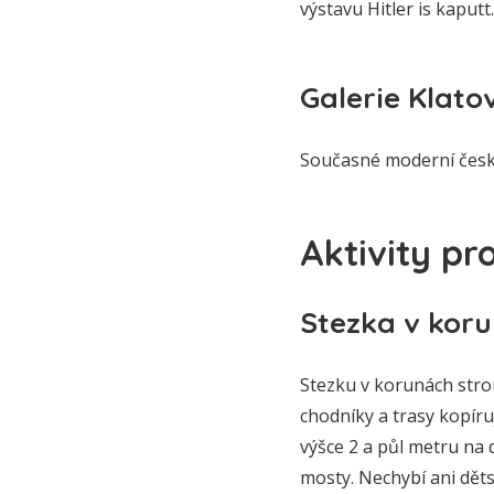
výstavu Hitler is kaputt
Galerie Klato
Současné moderní české 
Aktivity pr
Stezka v kor
Stezku v korunách stro
chodníky a trasy kopíru
výšce 2 a půl metru na 
mosty. Nechybí ani dět