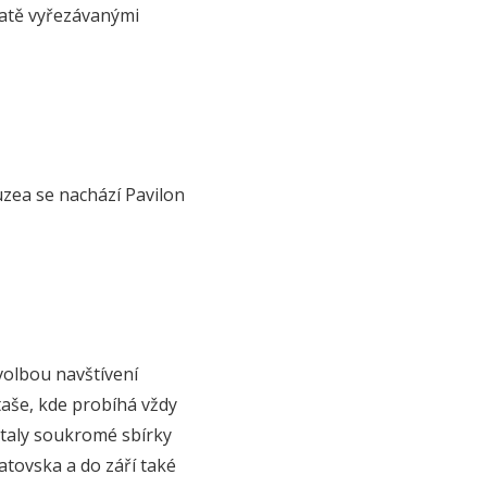
ohatě vyřezávanými
uzea se nachází Pavilon
 volbou navštívení
aše, kde probíhá vždy
staly soukromé sbírky
atovska a do září také