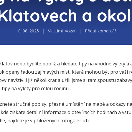
Klatovech a okol
10. 08. 2025
Vlastimil Vozar
Přidat komentář
latov nebo bydlíte poblíž a hledáte tipy na vhodné výlety a akt
obklopeny řadou zajímavých míst, která mohou být pro vaši
vy navštívili již několikrát a užili jsme si tam spoustu zábavy
é tipy na výlety pro celou rodinu.
nete stručné popisy, přesné umístění na mapě a odkazy na 
kde získáte detailní informace o otevíracích hodinách a vst
fie, najdete je v přiložených fotogaleriích.