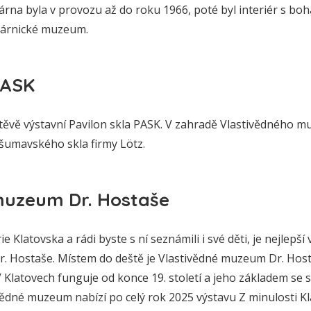
ékárna byla v provozu až do roku 1966, poté byl interiér s b
kárnické muzeum.
PASK
těvě výstavní Pavilon skla PASK. V zahradě Vlastivědného m
 šumavského skla firmy Lötz.
muzeum Dr. Hostaše
e Klatovska a rádi byste s ní seznámili i své děti, je nejlepší
. Hostaše. Místem do deště je Vlastivědné muzeum Dr. Host
 Klatovech funguje od konce 19. století a jeho základem se 
vědné muzeum nabízí po celý rok 2025 výstavu Z minulosti Kl