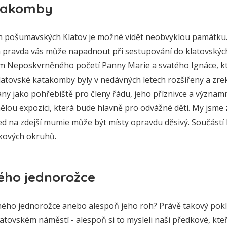
atakomby
h pošumavských Klatov je možné vidět neobvyklou památku.
titá pravda vás může napadnout při sestupování do klatovský
em Neposkvrněného početí Panny Marie a svatého Ignáce, k
latovské katakomby byly v nedávných letech rozšířeny a zr
y jako pohřebiště pro členy řádu, jeho příznivce a význa
nělou expozici, která bude hlavně pro odvážné děti. My jsme z
hled na zdejší mumie může být místy opravdu děsivý. Součást
dkových okruhů.
ého jednorožce
ájného jednorožce anebo alespoň jeho roh? Právě takový pokl
atovském náměstí - alespoň si to mysleli naši předkové, kteř