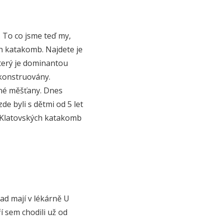
 To co jsme teď my,
ch katakomb. Najdete je
terý je dominantou
ekonstruovány.
mné měšťany. Dnes
de byli s dětmi od 5 let
í Klatovských katakomb
ad mají v lékárně U
í sem chodili už od