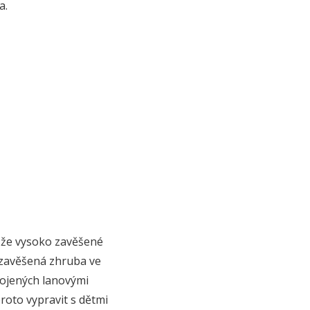
a.
, že vysoko zavěšené
e zavěšená zhruba ve
opojených lanovými
roto vypravit s dětmi