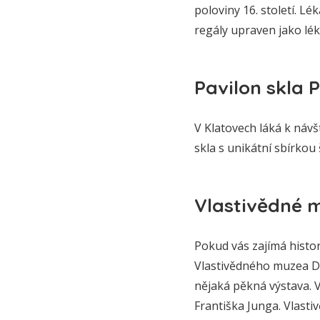
poloviny 16. století. L
regály upraven jako lé
Pavilon skla 
V Klatovech láká k návš
skla s unikátní sbírkou
Vlastivědné 
Pokud vás zajímá histori
Vlastivědného muzea Dr
nějaká pěkná výstava. V
Františka Junga. Vlasti