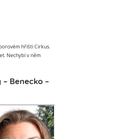
oorovém hřišti Cirkus.
let. Nechybí v něm
ý – Benecko –