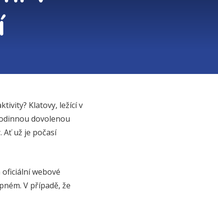
í
ivity? Klatovy, ležící v
 rodinnou dovolenou
. Ať už je počasí
oficiální webové
upném. V případě, že