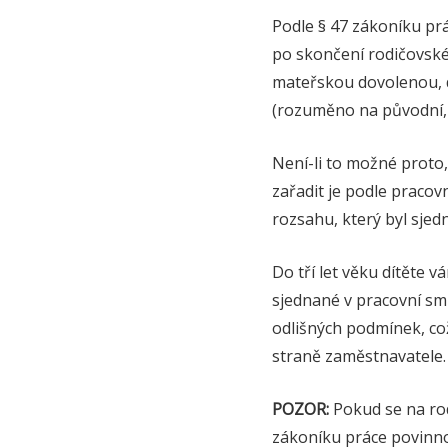
Podle § 47 zákoníku p
po skončení rodičovsk
mateřskou dovolenou, do
(rozuměno na původní, 
Není-li to možné proto
zařadit je podle praco
rozsahu, který byl sjed
Do tří let věku dítěte 
sjednané v pracovní sm
odlišných podmínek, co
straně zaměstnavatele.
POZOR:
Pokud se na ro
zákoníku práce povinno