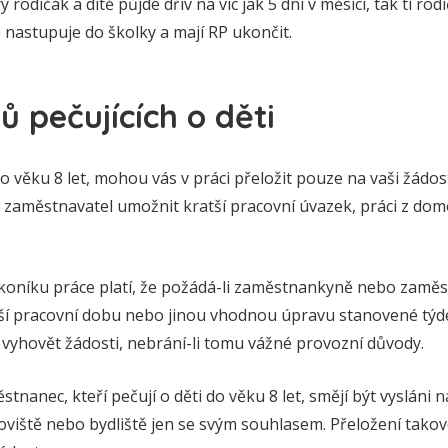
rodičák a dítě půjde dřív na víc jak 5 dní v měsíci, tak ti rodi
 nastupuje do školky a mají RP ukončit.
ů pečujících o děti
o věku 8 let, mohou vás v práci přeložit pouze na vaši žádost.
ám zaměstnavatel umožnit kratší pracovní úvazek, práci z d
zákoníku práce platí, že požádá-li zaměstnankyně nebo zaměst
atší pracovní dobu nebo jinou vhodnou úpravu stanovené týde
vyhovět žádosti, nebrání-li tomu vážné provozní důvody.
nanec, kteří pečují o děti do věku 8 let, smějí být vysláni 
viště nebo bydliště jen se svým souhlasem. Přeložení tako