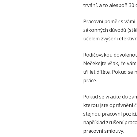
trvání, a to alespoň 30
Pracovní poměr s vámi
zákonných důvodů (stěh
účelem zvýšení efektivn
Rodičovskou dovolenou 
Nečekejte však, že vám 
tří let dítěte. Pokud s
práce.
Pokud se vracíte do za
kterou jste oprávněni 
stejnou pracovní pozici
například zrušení praco
pracovní smlouvy.