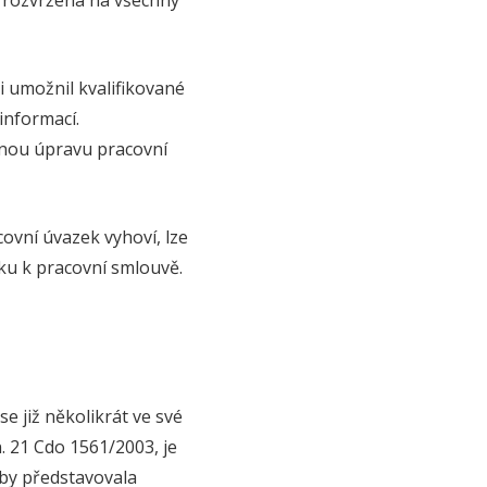
t rozvržena na všechny
 umožnil kvalifikované
informací.
anou úpravu pracovní
vní úvazek vyhoví, lze
ku k pracovní smlouvě.
 již několikrát ve své
. 21 Cdo 1561/2003, je
by představovala