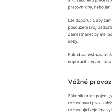
§ 79 zákoníku práce (zp
pracovní dny, nebo jen 
Lze doporučit, aby zam
posouzení svojí žádost
Zaměstnanec by měl po
doby.
Pokud zaměstnavatel žá
doporučit stvrzení tét
Vážné provoz
Zákoník práce pojem „v
rozhodovací praxi zabýv
rozhodující zejména vy