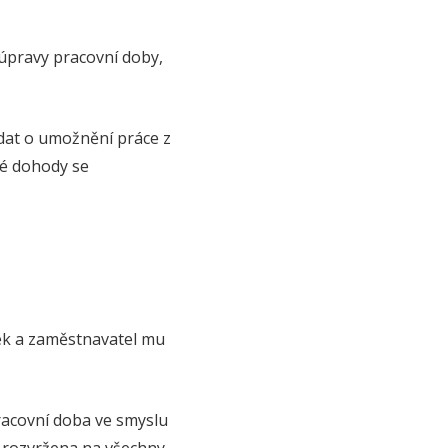
é úpravy pracovní doby,
ádat o umožnění práce z
né dohody se
ek a zaměstnavatel mu
pracovní doba ve smyslu