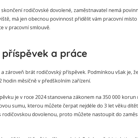
 po skončení rodičovské dovolené, zaměstnavatel nemá povinn
iště, má jen obecnou povinnost přidělit vám pracovní místo 
e v pracovní smlouvě.
 příspěvek a práce
a zároveň brát rodičovský příspěvek. Podmínkou však je, že 
92 hodin měsíčně v předškolním zařízení.
pěvku je v roce 2024 stanovena zákonem na 350 000 korun 
ovou sumu, kterou můžete čerpat nejdéle do 3 let věku dítě
s rodičovskou dovolenou, proto můžete nastoupit do zaměst