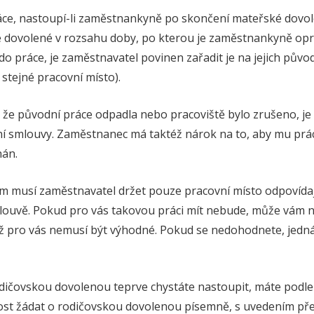
ráce, nastoupí-li zaměstnankyně po skončení mateřské dov
é dovolené v rozsahu doby, po kterou je zaměstnankyně op
 práce, je zaměstnavatel povinen zařadit je na jejich původ
stejné pracovní místo).
, že původní práce odpadla nebo pracoviště bylo zrušeno, j
vní smlouvy. Zaměstnanec má taktéž nárok na to, aby mu prác
nán.
vám musí zaměstnavatel držet pouze pracovní místo odpovídaj
louvě. Pokud pro vás takovou práci mít nebude, může vám n
ž pro vás nemusí být výhodné. Pokud se nedohodnete, jedná
dičovskou dovolenou teprve chystáte nastoupit, máte podl
st žádat o rodičovskou dovolenou písemně, s uvedením pře