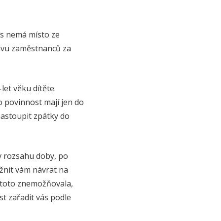
ás nemá místo ze
avu zaměstnanců za
et věku dítěte.
o povinnost mají jen do
nastoupit zpátky do
v rozsahu doby, po
žnit vám návrat na
y toto znemožňovala,
st zařadit vás podle