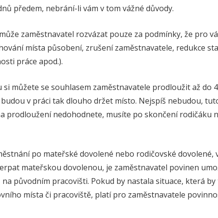
 dnů předem, nebrání-li vám v tom vážné důvody.
 může zaměstnavatel rozvázat pouze za podmínky, že pro v
ování místa působení, zrušení zaměstnavatele, redukce st
osti práce apod.).
si můžete se souhlasem zaměstnavatele prodloužit až do 4 l
budou v práci tak dlouho držet místo. Nejspíš nebudou, tut
e na prodloužení nedohodnete, musíte po skončení rodičáku 
městnání po mateřské dovolené nebo rodičovské dovolené, 
čerpat mateřskou dovolenou, je zaměstnavatel povinen umo
, na původním pracovišti. Pokud by nastala situace, která b
vního místa či pracoviště, platí pro zaměstnavatele povinno