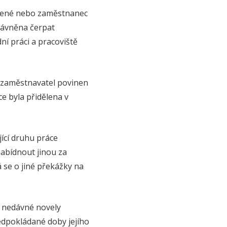
olené nebo zaměstnanec
rávněna čerpat
ní práci a pracoviště
e zaměstnavatel povinen
e byla přidělena v
ící druhu práce
abídnout jinou za
 se o jiné překážky na
e nedávné novely
dpokládané doby jejího