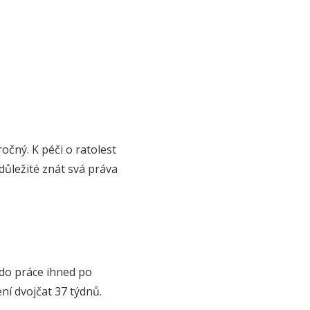
očný. K péči o ratolest
důležité znát svá práva
t do práce ihned po
ní dvojčat 37 týdnů.