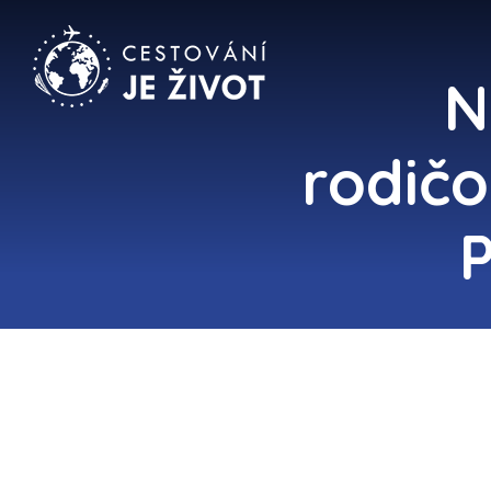
N
rodičo
P