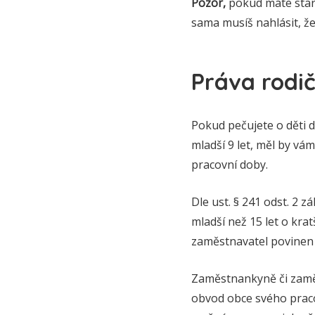
Pozor,
pokud máte starý 
sama musíš nahlásit, že
Práva rodič
Pokud pečujete o děti d
mladší 9 let, měl by v
pracovní doby.
Dle ust. § 241 odst. 2 
mladší než 15 let o kr
zaměstnavatel povinen 
Zaměstnankyně či zaměst
obvod obce svého praco