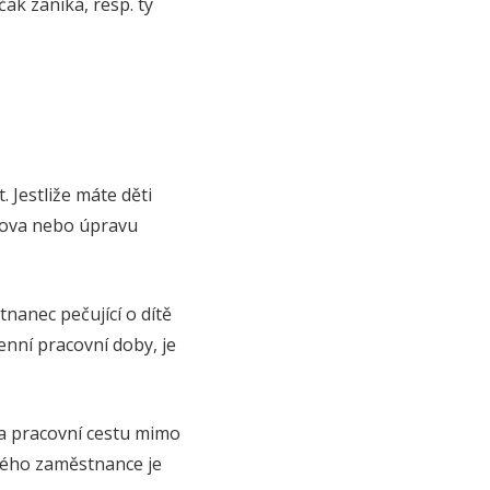
čák zaniká, resp. ty
 Jestliže máte děti
omova nebo úpravu
nanec pečující o dítě
nní pracovní doby, je
na pracovní cestu mimo
vého zaměstnance je