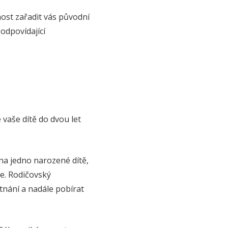
ost zařadit vás původní
odpovídající
vaše dítě do dvou let
na jedno narozené dítě,
te. Rodičovský
nání a nadále pobírat