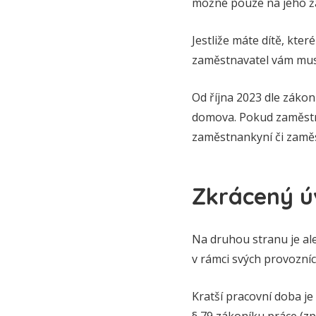
možné pouze na jeho ž
Jestliže máte dítě, kter
zaměstnavatel vám musí
Od října 2023 dle zákon
domova. Pokud zaměstna
zaměstnankyní či zaměs
Zkrácený ú
Na druhou stranu je a
v rámci svých provozní
Kratší pracovní doba je