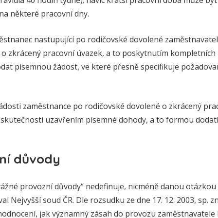
ravidla 40 hodin týdně); navíc kratší pracovní doba může bý
na některé pracovní dny.
ěstnanec nastupující po rodičovské dovolené zaměstnavateli
i o zkrácený pracovní úvazek, a to poskytnutím kompletních 
dat písemnou žádost, ve které přesně specifikuje požadov
dosti zaměstnance po rodičovské dovolené o zkrácený praco
o skutečnosti uzavřením písemné dohody, a to formou dodat
ní důvody
ážné provozní důvody“ nedefinuje, nicméně danou otázkou se
al Nejvyšší soud ČR. Dle rozsudku ze dne 17. 12. 2003, sp. zn
hodnocení, jak významný zásah do provozu zaměstnavatele 