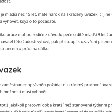
ádost.
é je mladší než 15 let, máte nárok na zkrácený úvazek, či jin
 vyhovět, když o to požádáte.
íku práce mohou rodiče z důvodu péče o dítě mladší 9 let ž
vatel této žádosti vyhoví, pak přistoupí k uzavření písem
tnancem o práci na dálku.
vazek
le zaměstnanec oprávněn požádat o zkrácený pracovní úvaz
ch možností musí vyhovět.
 totiž jakákoli pracovní doba kratší než stanovená týdenní 