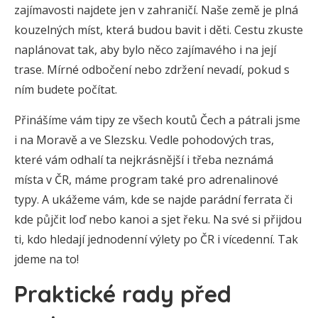
zajímavosti najdete jen v zahraničí. Naše země je plná
kouzelných míst, která budou bavit i děti. Cestu zkuste
naplánovat tak, aby bylo něco zajímavého i na její
trase. Mírné odbočení nebo zdržení nevadí, pokud s
ním budete počítat.
Přinášíme vám tipy ze všech koutů Čech a pátrali jsme
i na Moravě a ve Slezsku. Vedle pohodových tras,
které vám odhalí ta nejkrásnější i třeba neznámá
místa v ČR, máme program také pro adrenalinové
typy. A ukážeme vám, kde se najde parádní ferrata či
kde půjčit loď nebo kanoi a sjet řeku. Na své si přijdou
ti, kdo hledají jednodenní výlety po ČR i vícedenní. Tak
jdeme na to!
Praktické rady před