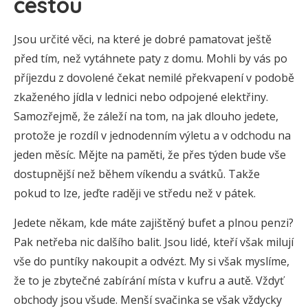
cestou
Jsou určité věci, na které je dobré pamatovat ještě
před tím, než vytáhnete paty z domu. Mohli by vás po
příjezdu z dovolené čekat nemilé překvapení v podobě
zkaženého jídla v lednici nebo odpojené elektřiny.
Samozřejmě, že záleží na tom, na jak dlouho jedete,
protože je rozdíl v jednodenním výletu a v odchodu na
jeden měsíc. Mějte na paměti, že přes týden bude vše
dostupnější než během víkendu a svátků. Takže
pokud to lze, jeďte raději ve středu než v pátek.
Jedete někam, kde máte zajištěný bufet a plnou penzi?
Pak netřeba nic dalšího balit. Jsou lidé, kteří však milují
vše do puntíky nakoupit a odvézt. My si však myslíme,
že to je zbytečné zabírání místa v kufru a autě. Vždyť
obchody jsou všude. Menší svačinka se však vždycky