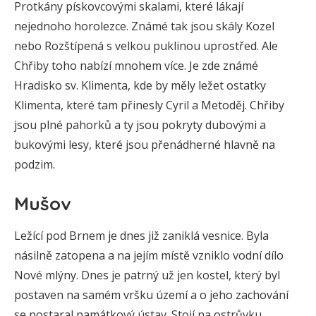
Protkány pískovcovými skalami, které lákají
nejednoho horolezce. Známé tak jsou skály Kozel
nebo Rozštípená s velkou puklinou uprostřed. Ale
Chřiby toho nabízí mnohem více. Je zde známé
Hradisko sv. Klimenta, kde by měly ležet ostatky
Klimenta, které tam přinesly Cyril a Metoděj. Chřiby
jsou plné pahorků a ty jsou pokryty dubovými a
bukovými lesy, které jsou přenádherné hlavně na
podzim.
Mušov
Ležící pod Brnem je dnes již zaniklá vesnice. Byla
násilně zatopena a na jejím místě vzniklo vodní dílo
Nové mlýny. Dnes je patrný už jen kostel, který byl
postaven na samém vršku území a o jeho zachování
se postaral památkový ústav. Stojí na ostrůvku