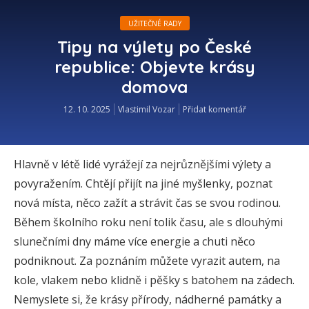
UŽITEČNÉ RADY
Tipy na výlety po České
republice: Objevte krásy
domova
12. 10. 2025
Vlastimil Vozar
Přidat komentář
Hlavně v létě lidé vyrážejí za nejrůznějšími výlety a
povyražením. Chtějí přijít na jiné myšlenky, poznat
nová místa, něco zažít a strávit čas se svou rodinou.
Během školního roku není tolik času, ale s dlouhými
slunečními dny máme více energie a chuti něco
podniknout. Za poznáním můžete vyrazit autem, na
kole, vlakem nebo klidně i pěšky s batohem na zádech.
Nemyslete si, že krásy přírody, nádherné památky a