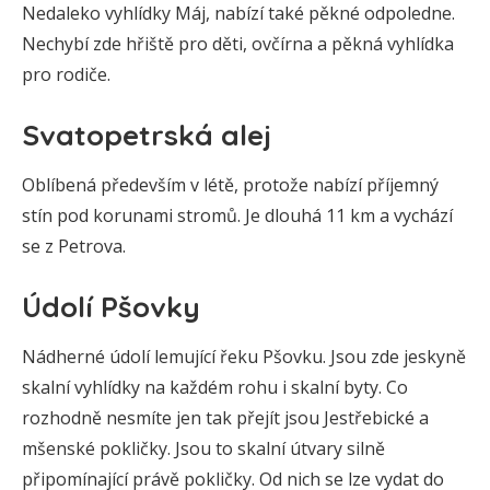
Nedaleko vyhlídky Máj, nabízí také pěkné odpoledne.
Nechybí zde hřiště pro děti, ovčírna a pěkná vyhlídka
pro rodiče.
Svatopetrská alej
Oblíbená především v létě, protože nabízí příjemný
stín pod korunami stromů. Je dlouhá 11 km a vychází
se z Petrova.
Údolí Pšovky
Nádherné údolí lemující řeku Pšovku. Jsou zde jeskyně
skalní vyhlídky na každém rohu i skalní byty. Co
rozhodně nesmíte jen tak přejít jsou Jestřebické a
mšenské pokličky. Jsou to skalní útvary silně
připomínající právě pokličky. Od nich se lze vydat do