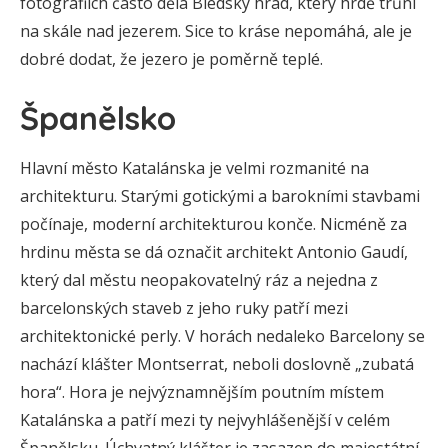
fotografiích často dělá Bledský hrad, který hrdě trůní
na skále nad jezerem. Sice to kráse nepomáhá, ale je
dobré dodat, že jezero je poměrně teplé.
Španělsko
Hlavní město Katalánska je velmi rozmanité na
architekturu. Starými gotickými a barokními stavbami
počínaje, moderní architekturou konče. Nicméně za
hrdinu města se dá označit architekt Antonio Gaudí,
který dal městu neopakovatelný ráz a nejedna z
barcelonských staveb z jeho ruky patří mezi
architektonické perly. V horách nedaleko Barcelony se
nachází klášter Montserrat, neboli doslovně „zubatá
hora“. Hora je nejvýznamnějším poutním místem
Katalánska a patří mezi ty nejvyhlášenější v celém