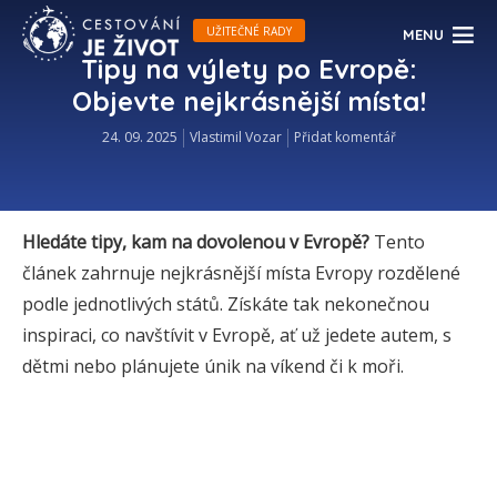
UŽITEČNÉ RADY
MENU
Tipy na výlety po Evropě:
Objevte nejkrásnější místa!
24. 09. 2025
Vlastimil Vozar
Přidat komentář
Hledáte tipy, kam na dovolenou v Evropě?
Tento
článek zahrnuje nejkrásnější místa Evropy rozdělené
podle jednotlivých států. Získáte tak nekonečnou
inspiraci, co navštívit v Evropě, ať už jedete autem, s
dětmi nebo plánujete únik na víkend či k moři.