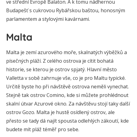
ve střední Evropě Balaton. A k tomu nádhernou
Budapešť s cukrovou Rybářskou baštou, honosným
parlamentem a stylovými kavárnami.
Malta
Malta je zemí azurového moře, skalnatých výběžků a
písečných pláží. Z celého ostrova je cítit bohatá
historie, se kterou je ostrov spjatý. Hlavní město
Valletta v sobě zahrnuje vše, co je pro Maltu typické.
Určitě byste ho při návštěvě ostrova neměli vynechat.
Stejně tak ostrov Comino, kde si můžete prohlédnout
skalní útvar Azurové okno. Za návštěvu stojí taky další
ostrov Gozo. Malta je hustě osídlený ostrov, ale
přesto se tady dá najít spousta odlehlých zákoutí, kde
budete mít pláž téměř pro sebe.