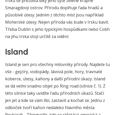
Irsku se přezdívá díky jeho sytě zelené krajině
Smaragdový ostrov. Přírodu doplňuje řada hradů a
působivé útesy. Jedním z těchto míst jsou například
Moherské útesy. Nejen příroda vás bude v Irsku bavit.
Třeba Dublin s jeho typickými hospůdkami nebo Cobh
na jihu Irska stojí určitě za vidění.
Island
Island je sen pro všechny milovníky přírody. Najdete tu
vše - gejzíry, vodopády, lávová pole, hory, travnaté
koberce, útesy, kaňony a další přírodní úkazy. Island
se dá velmi snadno objet po Ring road (silnice č. 1). Z
této silnice taky uvidíte řadu přírodních úkazů. Stačí
jen jet a kde se vám líbí, zastavit a kochat se. Jednu z
odboček tvoří kaňon nedaleko hlavního města
Reykjavík - Thingvellir, kde se střetává americká a