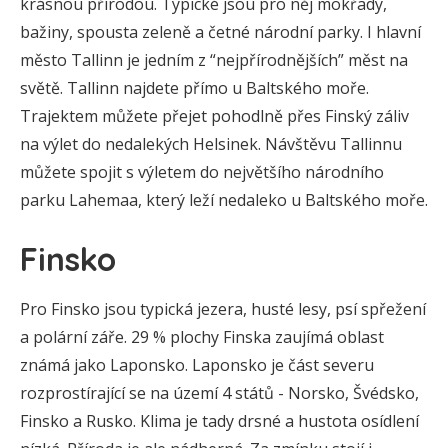
krásnou přírodou. Typické jsou pro něj mokřady,
bažiny, spousta zeleně a četné národní parky. I hlavní
město Tallinn je jedním z “nejpřírodnějších” měst na
světě. Tallinn najdete přímo u Baltského moře.
Trajektem můžete přejet pohodlně přes Finský záliv
na výlet do nedalekých Helsinek. Návštěvu Tallinnu
můžete spojit s výletem do největšího národního
parku Lahemaa, který leží nedaleko u Baltského moře.
Finsko
Pro Finsko jsou typická jezera, husté lesy, psí spřežení
a polární záře. 29 % plochy Finska zaujímá oblast
známá jako Laponsko. Laponsko je část severu
rozprostírající se na území 4 států - Norsko, Švédsko,
Finsko a Rusko. Klima je tady drsné a hustota osídlení