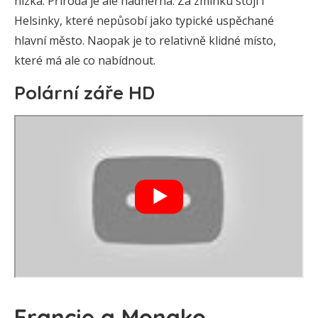
nízká. Příroda je ale nádherná. Za zmínku stojí i
Helsinky, které nepůsobí jako typické uspěchané
hlavní město. Naopak je to relativně klidné místo,
které má ale co nabídnout.
Polární záře HD
Francie a Monako