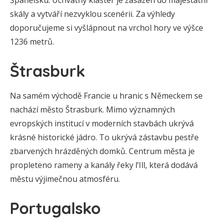
Španělsku. Úchvatný klášter je zasazen do majestátní
skály a vytváří nezvyklou scenérii. Za výhledy
doporučujeme si vyšlápnout na vrchol hory ve výšce
1236 metrů.
Štrasburk
Na samém východě Francie u hranic s Německem se
nachází město Štrasburk. Mimo významných
evropských institucí v moderních stavbách ukrývá
krásné historické jádro. To ukrývá zástavbu pestře
zbarvených hrázděných domků. Centrum města je
propleteno rameny a kanály řeky l’Ill, která dodává
městu výjimečnou atmosféru.
Portugalsko