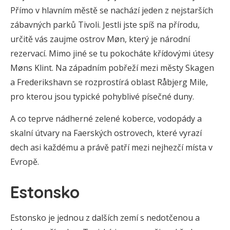
Přímo v hlavním městě se nachází jeden z nejstarších
zábavných parků Tivoli. Jestli jste spíš na přírodu,
určitě vás zaujme ostrov Møn, který je národní
rezervací. Mimo jiné se tu pokocháte křídovými útesy
Møns Klint. Na západním pobřeží mezi městy Skagen
a Frederikshavn se rozprostírá oblast Råbjerg Mile,
pro kterou jsou typické pohyblivé písečné duny.
A co teprve nádherné zelené koberce, vodopády a
skalní útvary na Faerských ostrovech, které vyrazí
dech asi každému a právě patří mezi nejhezčí místa v
Evropě.
Estonsko
Estonsko je jednou z dalších zemí s nedotčenou a