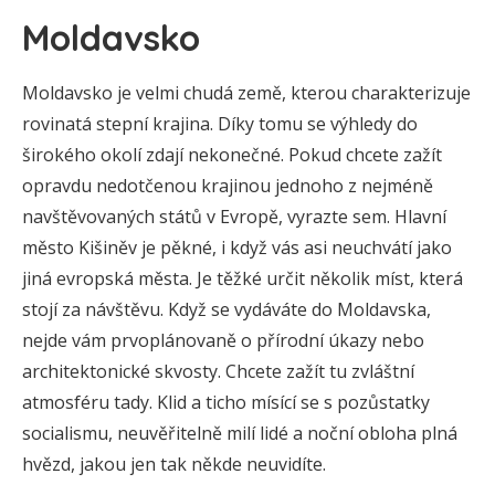
Moldavsko
Moldavsko je velmi chudá země, kterou charakterizuje
rovinatá stepní krajina. Díky tomu se výhledy do
širokého okolí zdají nekonečné. Pokud chcete zažít
opravdu nedotčenou krajinou jednoho z nejméně
navštěvovaných států v Evropě, vyrazte sem. Hlavní
město Kišiněv je pěkné, i když vás asi neuchvátí jako
jiná evropská města. Je těžké určit několik míst, která
stojí za návštěvu. Když se vydáváte do Moldavska,
nejde vám prvoplánovaně o přírodní úkazy nebo
architektonické skvosty. Chcete zažít tu zvláštní
atmosféru tady. Klid a ticho mísící se s pozůstatky
socialismu, neuvěřitelně milí lidé a noční obloha plná
hvězd, jakou jen tak někde neuvidíte.