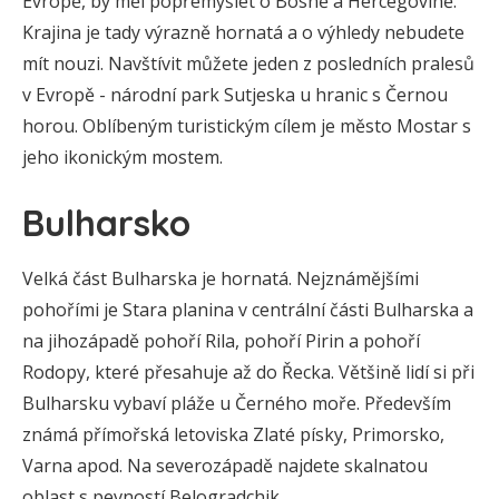
Evropě, by měl popřemýšlet o Bosně a Hercegovině.
Krajina je tady výrazně hornatá a o výhledy nebudete
mít nouzi. Navštívit můžete jeden z posledních pralesů
v Evropě - národní park Sutjeska u hranic s Černou
horou. Oblíbeným turistickým cílem je město Mostar s
jeho ikonickým mostem.
Bulharsko
Velká část Bulharska je hornatá. Nejznámějšími
pohořími je Stara planina v centrální části Bulharska a
na jihozápadě pohoří Rila, pohoří Pirin a pohoří
Rodopy, které přesahuje až do Řecka. Většině lidí si při
Bulharsku vybaví pláže u Černého moře. Především
známá přímořská letoviska Zlaté písky, Primorsko,
Varna apod. Na severozápadě najdete skalnatou
oblast s pevností Belogradchik.