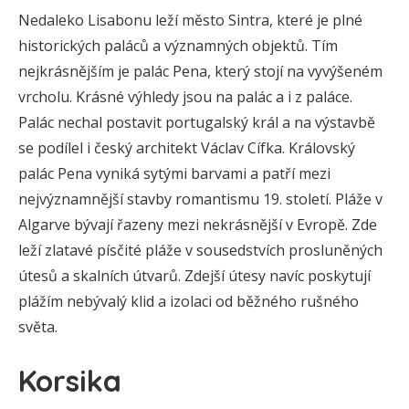
Nedaleko Lisabonu leží město Sintra, které je plné
historických paláců a významných objektů. Tím
nejkrásnějším je palác Pena, který stojí na vyvýšeném
vrcholu. Krásné výhledy jsou na palác a i z paláce.
Palác nechal postavit portugalský král a na výstavbě
se podílel i český architekt Václav Cífka. Královský
palác Pena vyniká sytými barvami a patří mezi
nejvýznamnější stavby romantismu 19. století. Pláže v
Algarve bývají řazeny mezi nekrásnější v Evropě. Zde
leží zlatavé písčité pláže v sousedstvích prosluněných
útesů a skalních útvarů. Zdejší útesy navíc poskytují
plážím nebývalý klid a izolaci od běžného rušného
světa.
Korsika