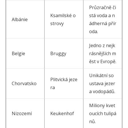
Průzračně či
Ksamilské o
stá voda a n
Albánie
strovy
ádherná přír
oda.
Jedno z nejk
Belgie
Bruggy
rásnějších m
ěst v Evropě.
Unikátní so
Plitvická jeze
Chorvatsko
ustava jezer
ra
a vodopádů.
Miliony kvet
Nizozemí
Keukenhof
oucích tulipá
nů.