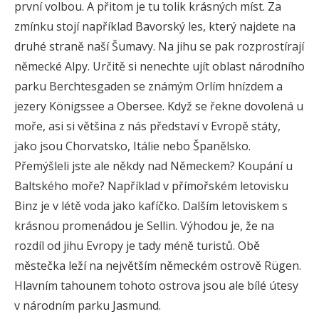
první volbou. A přitom je tu tolik krásných míst. Za
zmínku stojí například Bavorský les, který najdete na
druhé straně naší Šumavy. Na jihu se pak rozprostírají
německé Alpy. Určitě si nenechte ujít oblast národního
parku Berchtesgaden se známým Orlím hnízdem a
jezery Königssee a Obersee. Když se řekne dovolená u
moře, asi si většina z nás představí v Evropě státy,
jako jsou Chorvatsko, Itálie nebo Španělsko.
Přemýšleli jste ale někdy nad Německem? Koupání u
Baltského moře? Například v přímořském letovisku
Binz je v létě voda jako kafíčko. Dalším letoviskem s
krásnou promenádou je Sellin. Výhodou je, že na
rozdíl od jihu Evropy je tady méně turistů. Obě
městečka leží na největším německém ostrově Rügen.
Hlavním tahounem tohoto ostrova jsou ale bílé útesy
v národním parku Jasmund.