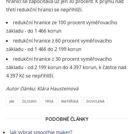
hranicí se započítává už jen 30 procent. K příjmu nad
třetí redukční hranici se nepřihlíží.
redukční hranice ze 100 procent vyměřovacího
základu - do 1 466 korun
redukční hranice z 60 procent vyměřovacího
základu - od 1 466 do 2 199 korun
redukční hranice z 30 procent vyměřovacího
základu - od 2 199 korun do 4 397 korun, k částce nad
4 397 Kč se nepřihlíží.
Autor článku: Klára Hausteinová
JAK
DLOUHO
TRVÁ
MATEŘSKÁ
DOVOLENÁ
PODOBNÉ ČLÁNKY
Jak vybrat smoothie maker?