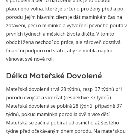
s porodem a péčí o narozené dítě. Je to období
placeného volna, které je určeno pro ženy před a po
porodu. Jejím hlavním cílem je dát maminkám čas na
zotavení, péči o miminko a vytvoření pevného pouta v
prvních týdnech a měsících života dítěte. V tomto
období žena nechodí do práce, ale zároveň dostává
finanční podporu od státu, aby se mohla naplno
věnovat své nové roli.
Délka Mateřské Dovolené
Mateřská dovolená trvá 28 týdnů, resp. 37 týdnů při
porodu dvojčat a vícerčat (respektive 37 týdnů).
Mateřská dovolená se pobírá 28 týdnů, případně 37
týdnů, pokud maminka porodila dvě a více dětí.
Mateřská se začíná pobírat od osmého až šestého
týdne před očekávaným dnem porodu. Na mateřskou