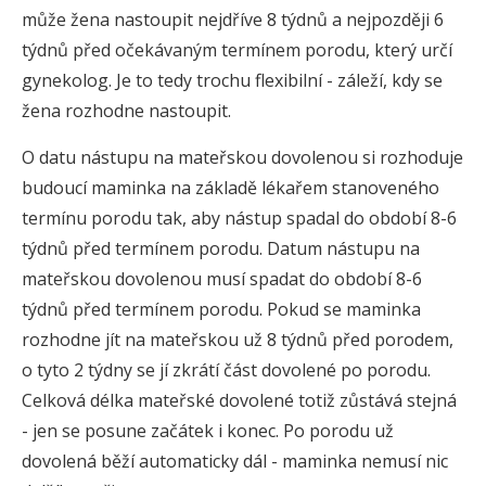
může žena nastoupit nejdříve 8 týdnů a nejpozději 6
týdnů před očekávaným termínem porodu, který určí
gynekolog. Je to tedy trochu flexibilní - záleží, kdy se
žena rozhodne nastoupit.
O datu nástupu na mateřskou dovolenou si rozhoduje
budoucí maminka na základě lékařem stanoveného
termínu porodu tak, aby nástup spadal do období 8-6
týdnů před termínem porodu. Datum nástupu na
mateřskou dovolenou musí spadat do období 8-6
týdnů před termínem porodu. Pokud se maminka
rozhodne jít na mateřskou už 8 týdnů před porodem,
o tyto 2 týdny se jí zkrátí část dovolené po porodu.
Celková délka mateřské dovolené totiž zůstává stejná
- jen se posune začátek i konec. Po porodu už
dovolená běží automaticky dál - maminka nemusí nic