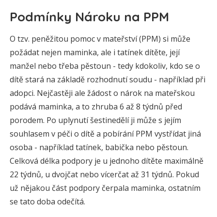
Podmínky Nároku na PPM
O tzv. peněžitou pomoc v mateřství (PPM) si může
požádat nejen maminka, ale i tatínek dítěte, její
manžel nebo třeba pěstoun - tedy kdokoliv, kdo se o
dítě stará na základě rozhodnutí soudu - například při
adopci. Nejčastěji ale žádost o nárok na mateřskou
podává maminka, a to zhruba 6 až 8 týdnů před
porodem. Po uplynutí šestinedělí ji může s jejím
souhlasem v péči o dítě a pobírání PPM vystřídat jiná
osoba - například tatínek, babička nebo pěstoun.
Celková délka podpory je u jednoho dítěte maximálně
22 týdnů, u dvojčat nebo vícerčat až 31 týdnů. Pokud
už nějakou část podpory čerpala maminka, ostatním
se tato doba odečítá.