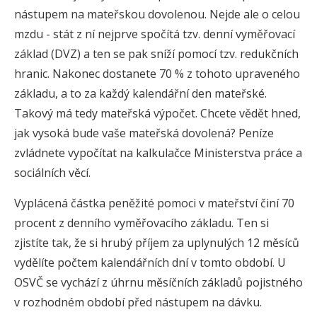
nástupem na mateřskou dovolenou. Nejde ale o celou
mzdu - stát z ní nejprve spočítá tzv. denní vyměřovací
základ (DVZ) a ten se pak sníží pomocí tzv. redukčních
hranic. Nakonec dostanete 70 % z tohoto upraveného
základu, a to za každý kalendářní den mateřské.
Takový má tedy mateřská výpočet. Chcete vědět hned,
jak vysoká bude vaše mateřská dovolená? Peníze
zvládnete vypočítat na kalkulačce Ministerstva práce a
sociálních věcí.
Vyplácená částka peněžité pomoci v mateřství činí 70
procent z denního vyměřovacího základu. Ten si
zjistíte tak, že si hrubý příjem za uplynulých 12 měsíců
vydělíte počtem kalendářních dní v tomto období. U
OSVČ se vychází z úhrnu měsíčních základů pojistného
v rozhodném období před nástupem na dávku.